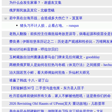
为什么会发生家暴？
-
谢盛友文集
俄罗斯民族及其它
-
北极雪橇
若中美在台海开战，会造成多大伤亡？
-
芨芨草
猪头习不计人损，止看占地。
-
runqun
老熟人翻脸：前疾控主任痛批福奇故意误导，病毒起源和疫苗全是
费良勇 | 伊斯坦堡亲历记之二：历史遗产观感和性价比
-
万维网友
和AI讨论科盲群体
-
呼拉尔贝们
玉树藏族自治州囊谦县赛马会门牌未见任何藏文
-
gooddday
两栖类俄罗斯人是如何在狂热与冬眠（休克疗法）之间摇摆
-
hechu
治大国若烹小鲜，看大师傅如何煎鱼
-
升仙村大师兄
谁赢了韩战 十八
-
诺丁山
【答疑解惑307】二手货与盘包浆
-
东方圣人匡子
杜月笙临终前烧掉所有欠条，家人不解被他怒吼：这是救你们的命
2026 Revisiting Old Haunts of UPenn(宾大·重访故地)
-
儿歌荟萃
美中央司令部硬刚打脸：伊朗革命卫队这三招全是空吹
-
文礼