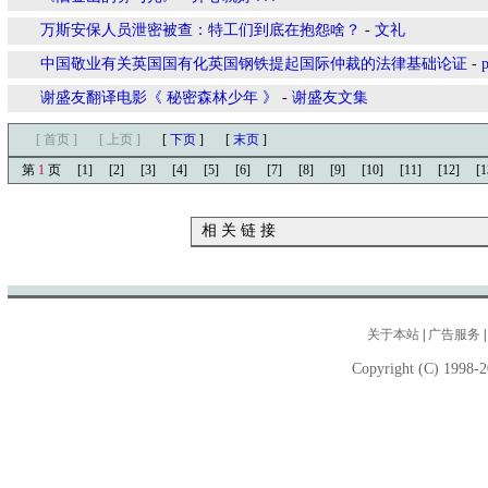
万斯安保人员泄密被查：特工们到底在抱怨啥？
-
文礼
中国敬业有关英国国有化英国钢铁提起国际仲裁的法律基础论证
-
谢盛友翻译电影《 秘密森林少年 》
-
谢盛友文集
[ 首页 ]
[ 上页 ]
[
下页
]
[
末页
]
第
1
页
[1]
[2]
[3]
[4]
[5]
[6]
[7]
[8]
[9]
[10]
[11]
[12]
[1
相 关 链 接
关于本站
|
广告服务
Copyright (C) 1998-2