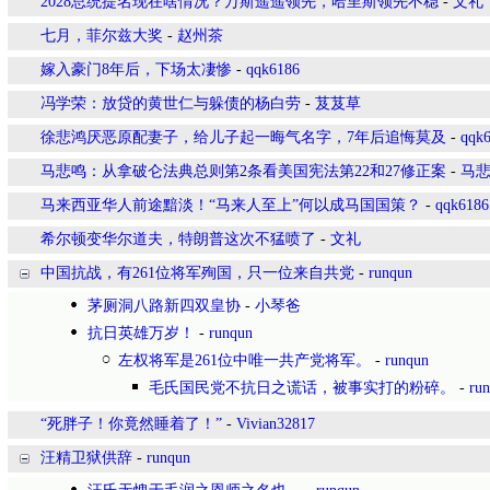
2028总统提名现在啥情况？万斯遥遥领先，哈里斯领先不稳
-
文礼
七月，菲尔兹大奖
-
赵州茶
嫁入豪门8年后，下场太凄惨
-
qqk6186
冯学荣：放贷的黄世仁与躲债的杨白劳
-
芨芨草
徐悲鸿厌恶原配妻子，给儿子起一晦气名字，7年后追悔莫及
-
qqk
马悲鸣：从拿破仑法典总则第2条看美国宪法第22和27修正案
-
马
马来西亚华人前途黯淡！“马来人至上”何以成马国国策？
-
qqk6186
希尔顿变华尔道夫，特朗普这次不猛喷了
-
文礼
中国抗战，有261位将军殉国，只一位来自共党
-
runqun
茅厕洞八路新四双皇协
-
小琴爸
抗日英雄万岁！
-
runqun
左权将军是261位中唯一共产党将军。
-
runqun
毛氏国民党不抗日之谎话，被事实打的粉碎。
-
ru
“死胖子！你竟然睡着了！”
-
Vivian32817
汪精卫狱供辞
-
runqun