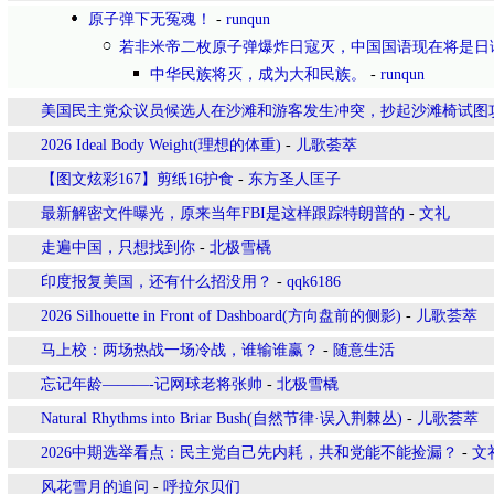
原子弹下无冤魂！
-
runqun
若非米帝二枚原子弹爆炸日寇灭，中国国语现在将是日
中华民族将灭，成为大和民族。
-
runqun
美国民主党众议员候选人在沙滩和游客发生冲突，抄起沙滩椅试图
2026 Ideal Body Weight(理想的体重)
-
儿歌荟萃
【图文炫彩167】剪纸16护食
-
东方圣人匡子
最新解密文件曝光，原来当年FBI是这样跟踪特朗普的
-
文礼
走遍中国，只想找到你
-
北极雪橇
印度报复美国，还有什么招没用？
-
qqk6186
2026 Silhouette in Front of Dashboard(方向盘前的侧影)
-
儿歌荟萃
马上校：两场热战一场冷战，谁输谁赢？
-
随意生活
忘记年龄———-记网球老将张帅
-
北极雪橇
Natural Rhythms into Briar Bush(自然节律·误入荆棘丛)
-
儿歌荟萃
2026中期选举看点：民主党自己先内耗，共和党能不能捡漏？
-
文
风花雪月的追问
-
呼拉尔贝们