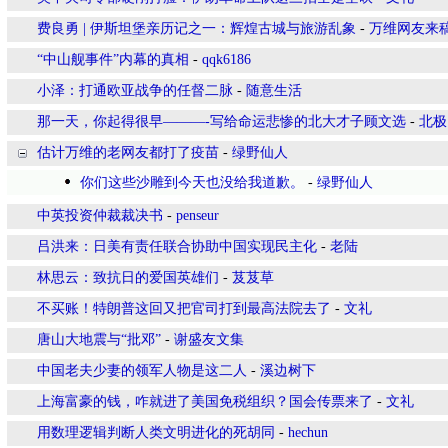
费良勇 | 伊斯坦堡亲历记之一：辉煌古城与旅游乱象
-
万维网友来
“中山舰事件”内幕的真相
-
qqk6186
小泽：打通欧亚战争的任督二脉
-
随意生活
那一天，你起得很早———-写给命运悲惨的北大才子顾文选
-
北极
估计万维的老网友都打了疫苗
-
绿野仙人
你们这些沙雕到今天也没给我道歉。
-
绿野仙人
中英投资仲裁裁决书
-
penseur
吕洪来：日美有责任联合协助中国实现民主化
-
老陆
林思云：致抗日的爱国英雄们
-
芨芨草
不买账！特朗普这回又把官司打到最高法院去了
-
文礼
唐山大地震与“批邓”
-
谢盛友文集
中国老夫少妻的领军人物是这二人
-
溪边树下
上海富豪的钱，咋就进了美国免税组织？国会传票来了
-
文礼
用数理逻辑判断人类文明进化的死胡同
-
hechun