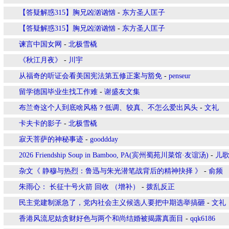
【答疑解惑315】胸兄凶汹讻忷
-
东方圣人匡子
【答疑解惑315】胸兄凶汹讻忷
-
东方圣人匡子
谏言中国女网
-
北极雪橇
《秋江月夜》
-
川宇
从福奇的听证会看美国宪法第五修正案与豁免
-
penseur
留学德国毕业生找工作难
-
谢盛友文集
布兰奇这个人到底啥风格？低调、较真、不怎么爱出风头
-
文礼
卡夫卡的影子
-
北极雪橇
寂天菩萨的神秘事迹
-
gooddday
2026 Friendship Soup in Bamboo, PA(宾州蜀苑川菜馆·友谊汤)
-
儿
杂文《 静穆与热烈：鲁迅与朱光潜笔战背后的精神抉择 》
-
俞频
朱雨心： 长征十号火箭 回收 （增补）
-
拨乱反正
民主党建制派急了，党内社会主义候选人要把中期选举搞砸
-
文礼
香港风流尼姑贪财好色与两个和尚结婚被揭露真面目
-
qqk6186