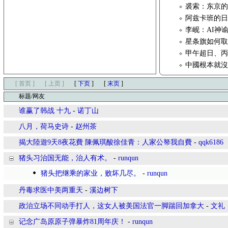
裘索：东京的
阿兹卡班的
李岘：AI神
星条旗如何取代
甲午超日、
中國根本就
[ 首页 ]
[ 上页 ]
[
下页
]
[
末页
]
标题/网友
谁赢了韩战 十九
-
诺丁山
八月，荷马史诗
-
赵州茶
揭大陸遊9天8夜花費 陳佩琪酸徐佳青：人家公帑我自費
-
qqk6186
猪头习治国无能，治人有术。
-
runqun
猪头把继乘的家业，败坏几尽。
-
runqun
丹毒求医中美两重天
-
溪边树下
政治立场不同动手打人，这女人被美国法官一脚踹回加拿大
-
文礼
记念广岛原原子弹暴炸81周年庆！
-
runqun