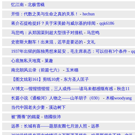
忆江南
-
北极雪橇
开悟：代数之美与生命之真的关系！
-
hechun
蒋介石提枪捉奸？关于宋美龄与威尔基的绯闻
-
qqk6186
马悲鸣：从郑国渠到超大型强子对撞机
-
马悲鸣
史密斯大翻车！出来混，迟早是要还的
-
文礼
1937年出狱的陈独秀想来延安，毛主席表态：可以但有3个条件
-
q
心底無私天地寬
-
菓趣
南北朝风云录（前篇七六）
-
玉米穗
【图文炫彩161】剪纸10虎
-
东方圣人匡子
A!博文---惺惺惜惺惺，三人成伟——读马未都感慨有感
-
秋念11
长篇小说《通榆河》人物之——山羊胡子（030）
-
木楊woodyang
当代中国老夫少妻
-
溪边树下
被“圈養”的鐵凝
-
德國徐沛
远界：长城有喜——题朋友圈七月游人照
-
远界