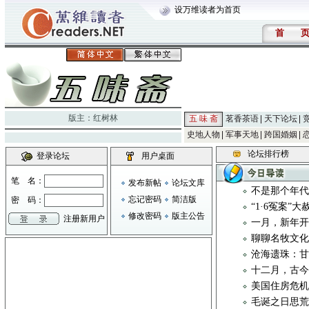
设万维读者为首页
首
版主：
红树林
五 味 斋
茗香茶语
天下论坛
史地人物
军事天地
跨国婚姻
论坛排行榜
登录论坛
用户桌面
笔 名：
发布新帖
论坛文库
不是那个年
忘记密码
简洁版
密 码：
“1·6冤案”
修改密码
版主公告
注册新用户
一月，新年
聊聊名牧文化 
沧海遗珠：
十二月，古
美国住房危
毛诞之日思