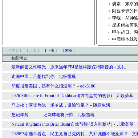
裘索：东京的
阿兹卡班的
李岘：AI神
星条旗如何取代
甲午超日、
中國根本就
[ 首页 ]
[ 上页 ]
[
下页
]
[
末页
]
标题/网友
最新解密文件曝光，原来当年FBI是这样跟踪特朗普的
-
文礼
走遍中国，只想找到你
-
北极雪橇
印度报复美国，还有什么招没用？
-
qqk6186
2026 Silhouette in Front of Dashboard(方向盘前的侧影)
-
儿歌荟萃
马上校：两场热战一场冷战，谁输谁赢？
-
随意生活
忘记年龄———-记网球老将张帅
-
北极雪橇
Natural Rhythms into Briar Bush(自然节律·误入荆棘丛)
-
儿歌荟萃
2026中期选举看点：民主党自己先内耗，共和党能不能捡漏？
-
文