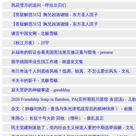
风花雪月的追问
-
呼拉尔贝们
【答疑解惑315】胸兄凶汹讻忷
-
东方圣人匡子
【答疑解惑315】胸兄凶汹讻忷
-
东方圣人匡子
谏言中国女网
-
北极雪橇
《秋江月夜》
-
川宇
从福奇的听证会看美国宪法第五修正案与豁免
-
penseur
留学德国毕业生找工作难
-
谢盛友文集
布兰奇这个人到底啥风格？低调、较真、不怎么爱出风头
-
文礼
卡夫卡的影子
-
北极雪橇
寂天菩萨的神秘事迹
-
gooddday
2026 Friendship Soup in Bamboo, PA(宾州蜀苑川菜馆·友谊汤)
-
儿
杂文《 静穆与热烈：鲁迅与朱光潜笔战背后的精神抉择 》
-
俞频
朱雨心： 长征十号火箭 回收 （增补）
-
拨乱反正
民主党建制派急了，党内社会主义候选人要把中期选举搞砸
-
文礼