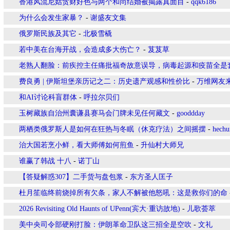
香港风流尼姑贪财好色与两个和尚结婚被揭露真面目
-
qqk6186
为什么会发生家暴？
-
谢盛友文集
俄罗斯民族及其它
-
北极雪橇
若中美在台海开战，会造成多大伤亡？
-
芨芨草
老熟人翻脸：前疾控主任痛批福奇故意误导，病毒起源和疫苗全是
费良勇 | 伊斯坦堡亲历记之二：历史遗产观感和性价比
-
万维网友
和AI讨论科盲群体
-
呼拉尔贝们
玉树藏族自治州囊谦县赛马会门牌未见任何藏文
-
gooddday
两栖类俄罗斯人是如何在狂热与冬眠（休克疗法）之间摇摆
-
hechu
治大国若烹小鲜，看大师傅如何煎鱼
-
升仙村大师兄
谁赢了韩战 十八
-
诺丁山
【答疑解惑307】二手货与盘包浆
-
东方圣人匡子
杜月笙临终前烧掉所有欠条，家人不解被他怒吼：这是救你们的命
2026 Revisiting Old Haunts of UPenn(宾大·重访故地)
-
儿歌荟萃
美中央司令部硬刚打脸：伊朗革命卫队这三招全是空吹
-
文礼