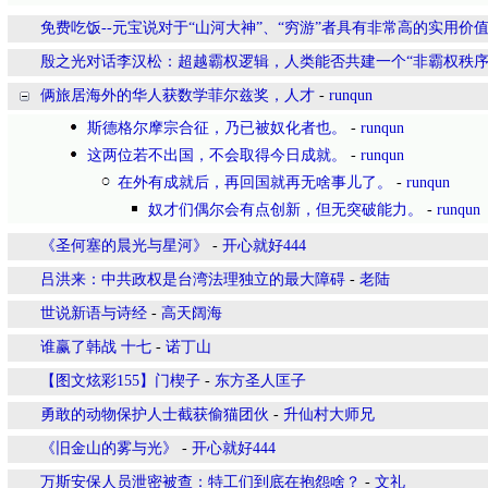
免费吃饭--元宝说对于“山河大神”、“穷游”者具有非常高的实用价
殷之光对话李汉松：超越霸权逻辑，人类能否共建一个“非霸权秩序
俩旅居海外的华人获数学菲尔兹奖，人才
-
runqun
斯德格尔摩宗合征，乃已被奴化者也。
-
runqun
这两位若不出国，不会取得今日成就。
-
runqun
在外有成就后，再回国就再无啥事儿了。
-
runqun
奴才们偶尔会有点创新，但无突破能力。
-
runqun
《圣何塞的晨光与星河》
-
开心就好444
吕洪来：中共政权是台湾法理独立的最大障碍
-
老陆
世说新语与诗经
-
高天阔海
谁赢了韩战 十七
-
诺丁山
【图文炫彩155】门楔子
-
东方圣人匡子
勇敢的动物保护人士截获偷猫团伙
-
升仙村大师兄
《旧金山的雾与光》
-
开心就好444
万斯安保人员泄密被查：特工们到底在抱怨啥？
-
文礼