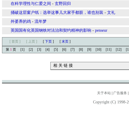
在科学理性与仁爱之间
-
玄野回归
捅破这层窗户纸：选举这事儿大家手都脏，谁也别装
-
文礼
外婆养的鸡
-
流年梦
英国国有化英国钢铁对法治和契约精神的影响
-
penseur
[ 首页 ]
[ 上页 ]
[
下页
]
[
末页
]
第
1
页
[1]
[2]
[3]
[4]
[5]
[6]
[7]
[8]
[9]
[10]
[11]
[12]
[1
相 关 链 接
关于本站
|
广告服务
Copyright (C) 1998-2