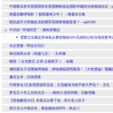
中国敬业有关英国国有化英国钢铁提起国际仲裁的法律基础论证
-
谢盛友翻译电影《 秘密森林少年 》
-
谢盛友文集
因抗战不力而被处决的国军高级将领都是谁？
-
qqk6186
中共的 “市场经济 ”
-
酒肉穿肠过
需要立法规定所有私企要把股权49%无偿转让给当地党委书
失足堕楼
-
呼拉尔贝们
南北朝风云录（前篇七五）
-
玉米穗
随笔《 台北散记 之四 云烟变灭 》
-
俞频
佛陀親兒子活墮無間地獄，掃地僧卻證阿羅漢！《大智度論》隱藏
傻瓜文本
-
汉纳雪莱
中国拿走2亿多美国选民信息，主流媒体为啥不敢大声说？
-
文礼
梦见五十年之后的北京——-献给久违的同胞
-
北极雪橇
【答疑解惑302】水落石出看下场
-
东方圣人匡子
西方关心中国女性，黄鼠狼给鸡拜年
-
秋念11