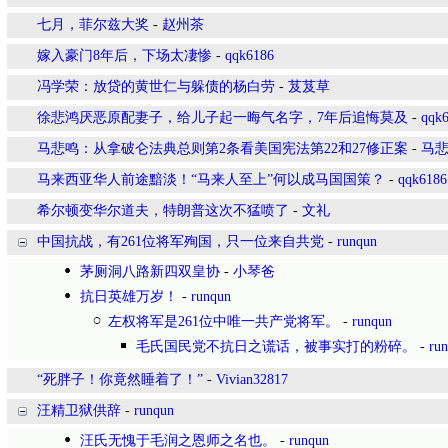
七月，菲尔兹大奖
-
赵州茶
嫁入豪门8年后，下场太凄惨
-
qqk6186
冯学荣：放贷的黄世仁与躲债的杨白劳
-
芨芨草
徐悲鸿厌恶原配妻子，给儿子起一晦气名字，7年后追悔莫及
-
qqk
马悲鸣：从拿破仑法典总则第2条看美国宪法第22和27修正案
-
马
马来西亚华人前途黯淡！“马来人至上”何以成马国国策？
-
qqk6186
希尔顿变华尔道夫，特朗普这次不猛喷了
-
文礼
中国抗战，有261位将军殉国，只一位来自共党
-
runqun
茅厕洞八路新四双皇协
-
小琴爸
抗日英雄万岁！
-
runqun
左权将军是261位中唯一共产党将军。
-
runqun
毛氏国民党不抗日之谎话，被事实打的粉碎。
-
ru
“死胖子！你竟然睡着了！”
-
Vivian32817
汪精卫狱供辞
-
runqun
汪氏无愧于毛润之恩师之名也。
-
runqun