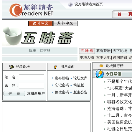
设万维读者为首页
首
版主：
红树林
五 味 斋
茗香茶语
天下论坛
史地人物
军事天地
跨国婚姻
论坛排行榜
登录论坛
用户桌面
笔 名：
发布新帖
论坛文库
不是那个年
忘记密码
简洁版
密 码：
“1·6冤案”
修改密码
版主公告
注册新用户
一月，新年
聊聊名牧文化 
沧海遗珠：
十二月，古
美国住房危
毛诞之日思