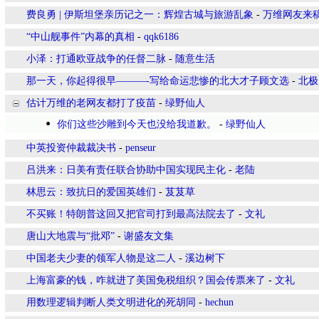
费良勇 | 伊斯坦堡亲历记之一：辉煌古城与旅游乱象
-
万维网友来
“中山舰事件”内幕的真相
-
qqk6186
小泽：打通欧亚战争的任督二脉
-
随意生活
那一天，你起得很早———-写给命运悲惨的北大才子顾文选
-
北极
估计万维的老网友都打了疫苗
-
绿野仙人
你们这些沙雕到今天也没给我道歉。
-
绿野仙人
中英投资仲裁裁决书
-
penseur
吕洪来：日美有责任联合协助中国实现民主化
-
老陆
林思云：致抗日的爱国英雄们
-
芨芨草
不买账！特朗普这回又把官司打到最高法院去了
-
文礼
唐山大地震与“批邓”
-
谢盛友文集
中国老夫少妻的领军人物是这二人
-
溪边树下
上海富豪的钱，咋就进了美国免税组织？国会传票来了
-
文礼
用数理逻辑判断人类文明进化的死胡同
-
hechun