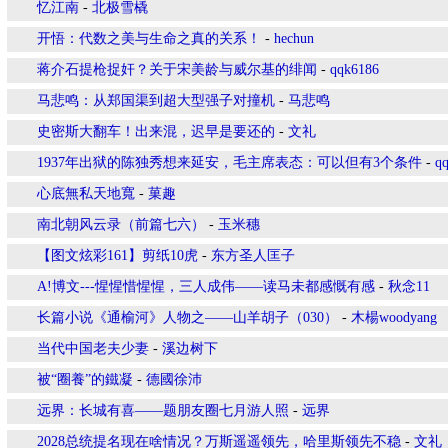
忆江南
-
北极雪橇
开悟：代数之美与生命之真的关系！
-
hechun
蒋介石提枪捉奸？关于宋美龄与威尔基的绯闻
-
qqk6186
马悲鸣：从郑国渠到超大型强子对撞机
-
马悲鸣
史密斯大翻车！出来混，迟早是要还的
-
文礼
1937年出狱的陈独秀想来延安，毛主席表态：可以但有3个条件
-
q
心底無私天地寬
-
菓趣
南北朝风云录（前篇七六）
-
玉米穗
【图文炫彩161】剪纸10虎
-
东方圣人匡子
A!博文---惺惺惜惺惺，三人成伟——读马未都感慨有感
-
秋念11
长篇小说《通榆河》人物之——山羊胡子（030）
-
木楊woodyang
当代中国老夫少妻
-
溪边树下
被“圈養”的鐵凝
-
德國徐沛
远界：长城有喜——题朋友圈七月游人照
-
远界
2028总统提名现在啥情况？万斯遥遥领先，哈里斯领先不稳
-
文礼