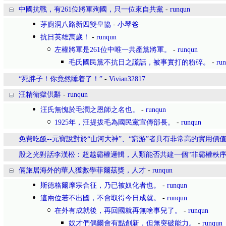
中國抗戰，有261位將軍殉國，只一位來自共黨
-
runqun
茅廁洞八路新四雙皇協
-
小琴爸
抗日英雄萬歲！
-
runqun
左權將軍是261位中唯一共產黨將軍。
-
runqun
毛氏國民黨不抗日之謊話，被事實打的粉碎。
-
ru
“死胖子！你竟然睡着了！”
-
Vivian32817
汪精衛獄供辭
-
runqun
汪氏無愧於毛潤之恩師之名也。
-
runqun
1925年，汪提拔毛為國民黨宣傳部長。
-
runqun
免費吃飯--元寶說對於“山河大神”、“窮游”者具有非常高的實用價
殷之光對話李漢松：超越霸權邏輯，人類能否共建一個“非霸權秩序
倆旅居海外的華人獲數學菲爾茲獎，人才
-
runqun
斯德格爾摩宗合征，乃已被奴化者也。
-
runqun
這兩位若不出國，不會取得今日成就。
-
runqun
在外有成就後，再回國就再無啥事兒了。
-
runqun
奴才們偶爾會有點創新，但無突破能力。
-
runqun