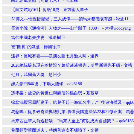
南北朝風雲錄（前篇七六）
-
玉米穗
【圖文炫彩161】剪紙10虎
-
東方聖人匡子
A!博文---惺惺惜惺惺，三人成偉——讀馬未都感慨有感
-
秋念11
長篇小說《通榆河》人物之——山羊鬍子（030）
-
木楊woodyang
當代中國老夫少妻
-
溪邊樹下
被“圈養”的鐵凝
-
德國徐沛
遠界：長城有喜——題朋友圈七月遊人照
-
遠界
2028總統提名現在啥情況？萬斯遙遙領先，哈里斯領先不穩
-
文禮
七月，菲爾茲大獎
-
趙州茶
嫁入豪門8年後，下場太悽慘
-
qqk6186
馮學榮：放貸的黃世仁與躲債的楊白勞
-
芨芨草
徐悲鴻厭惡原配妻子，給兒子起一晦氣名字，7年後追悔莫及
-
qqk
馬悲鳴：從拿破崙法典總則第2條看美國憲法第22和27修正案
-
馬
馬來西亞華人前途黯淡！“馬來人至上”何以成馬國國策？
-
qqk6186
希爾頓變華爾道夫，特朗普這次不猛噴了
-
文禮