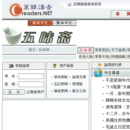
設萬維讀者為首頁
首
版主：
紅樹林
五 味 齋
茗香茶語
天下論壇
史地人物
軍事天地
跨國婚姻
論壇排行榜
登錄論壇
用戶桌面
筆 名：
發布新帖
論壇文庫
不是那個年
忘記密碼
簡潔版
密 碼：
“1·6冤案”
修改密碼
版主公告
註冊新用戶
一月，新年
聊聊名牧文化 
滄海遺珠：
十二月，古
美國住房危
毛誕之日思