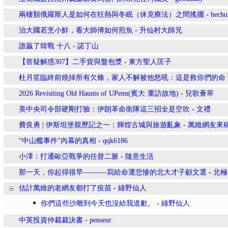
兩棲類俄羅斯人是如何在狂熱與冬眠（休克療法）之間搖擺
-
hechu
治大國若烹小鮮，看大師傅如何煎魚
-
升仙村大師兄
誰贏了韓戰 十八
-
諾丁山
【答疑解惑307】二手貨與盤包漿
-
東方聖人匡子
杜月笙臨終前燒掉所有欠條，家人不解被他怒吼：這是救你們的命
2026 Revisiting Old Haunts of UPenn(賓大·重訪故地)
-
兒歌薈萃
美中央司令部硬剛打臉：伊朗革命衛隊這三招全是空吹
-
文禮
費良勇 | 伊斯坦堡親歷記之一：輝煌古城與旅遊亂象
-
萬維網友來
“中山艦事件”內幕的真相
-
qqk6186
小澤：打通歐亞戰爭的任督二脈
-
隨意生活
那一天，你起得很早———-寫給命運悲慘的北大才子顧文選
-
北極
估計萬維的老網友都打了疫苗
-
綠野仙人
你們這些沙雕到今天也沒給我道歉。
-
綠野仙人
中英投資仲裁裁決書
-
penseur