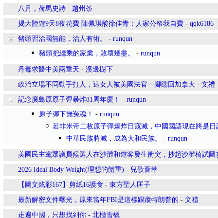
八月，荷馬史詩
-
趙州茶
揭大陸遊9天8夜花費 陳佩琪酸徐佳青：人家公帑我自費
-
qqk6186
豬頭習治國無能，治人有術。
-
runqun
豬頭把繼乘的家業，敗壞幾盡。
-
runqun
丹毒求醫中美兩重天
-
溪邊樹下
政治立場不同動手打人，這女人被美國法官一腳踹回加拿大
-
文禮
記念廣島原原子彈暴炸81周年慶！
-
runqun
原子彈下無冤魂！
-
runqun
若非米帝二枚原子彈爆炸日寇滅，中國國語現在將是日
中華民族將滅，成為大和民族。
-
runqun
美國民主黨眾議員候選人在沙灘和遊客發生衝突，抄起沙灘椅試圖
2026 Ideal Body Weight(理想的體重)
-
兒歌薈萃
【圖文炫彩167】剪紙16護食
-
東方聖人匡子
最新解密文件曝光，原來當年FBI是這樣跟蹤特朗普的
-
文禮
走遍中國，只想找到你
-
北極雪橇