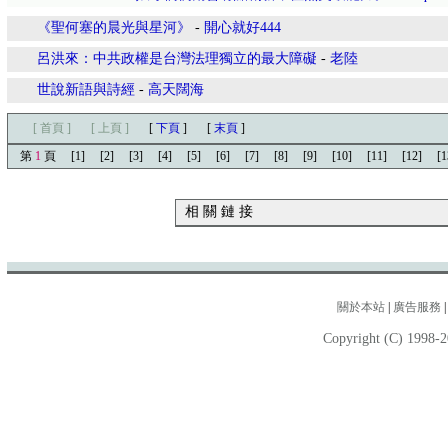
《聖何塞的晨光與星河》
-
開心就好444
呂洪來：中共政權是台灣法理獨立的最大障礙
-
老陸
世說新語與詩經
-
高天闊海
[ 首頁 ]
[ 上頁 ]
[
下頁
]
[
末頁
]
第
1
頁
[1]
[2]
[3]
[4]
[5]
[6]
[7]
[8]
[9]
[10]
[11]
[12]
[1
相 關 鏈 接
關於本站
|
廣告服務
Copyright (C) 1998-2