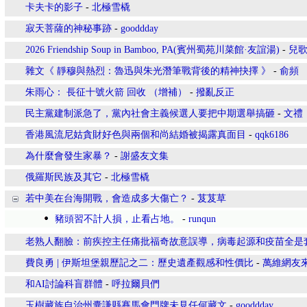
卡夫卡的影子
-
北極雪橇
寂天菩薩的神秘事跡
-
gooddday
2026 Friendship Soup in Bamboo, PA(賓州蜀苑川菜館·友誼湯)
-
兒
雜文《 靜穆與熱烈：魯迅與朱光潛筆戰背後的精神抉擇 》
-
俞頻
朱雨心： 長征十號火箭 回收 （增補）
-
撥亂反正
民主黨建制派急了，黨內社會主義候選人要把中期選舉搞砸
-
文禮
香港風流尼姑貪財好色與兩個和尚結婚被揭露真面目
-
qqk6186
為什麼會發生家暴？
-
謝盛友文集
俄羅斯民族及其它
-
北極雪橇
若中美在台海開戰，會造成多大傷亡？
-
芨芨草
豬頭習不計人損，止看占地。
-
runqun
老熟人翻臉：前疾控主任痛批福奇故意誤導，病毒起源和疫苗全是
費良勇 | 伊斯坦堡親歷記之二：歷史遺產觀感和性價比
-
萬維網友
和AI討論科盲群體
-
呼拉爾貝們
玉樹藏族自治州囊謙縣賽馬會門牌未見任何藏文
-
gooddday