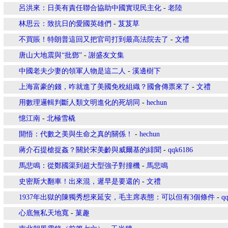
呂洪來：日美有責任聯合協助中國實現民主化
-
老陸
林思云：致抗日的愛國英雄們
-
芨芨草
不買賬！特朗普這回又把官司打到最高法院去了
-
文禮
唐山大地震與“批鄧”
-
謝盛友文集
中國老夫少妻的領軍人物是這二人
-
溪邊樹下
上海富豪的錢，咋就進了美國免稅組織？國會傳票來了
-
文禮
用數理邏輯判斷人類文明進化的死胡同
-
hechun
憶江南
-
北極雪橇
開悟：代數之美與生命之真的關係！
-
hechun
蔣介石提槍捉姦？關於宋美齡與威爾基的緋聞
-
qqk6186
馬悲鳴：從鄭國渠到超大型強子對撞機
-
馬悲鳴
史密斯大翻車！出來混，遲早是要還的
-
文禮
1937年出獄的陳獨秀想來延安，毛主席表態：可以但有3個條件
-
q
心底無私天地寬
-
菓趣