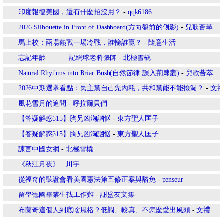
印度報復美國，還有什麼招沒用？
-
qqk6186
2026 Silhouette in Front of Dashboard(方向盤前的側影)
-
兒歌薈萃
馬上校：兩場熱戰一場冷戰，誰輸誰贏？
-
隨意生活
忘記年齡———-記網球老將張帥
-
北極雪橇
Natural Rhythms into Briar Bush(自然節律·誤入荊棘叢)
-
兒歌薈萃
2026中期選舉看點：民主黨自己先內耗，共和黨能不能撿漏？
-
文
風花雪月的追問
-
呼拉爾貝們
【答疑解惑315】胸兄凶洶訩忷
-
東方聖人匡子
【答疑解惑315】胸兄凶洶訩忷
-
東方聖人匡子
諫言中國女網
-
北極雪橇
《秋江月夜》
-
川宇
從福奇的聽證會看美國憲法第五修正案與豁免
-
penseur
留學德國畢業生找工作難
-
謝盛友文集
布蘭奇這個人到底啥風格？低調、較真、不怎麼愛出風頭
-
文禮