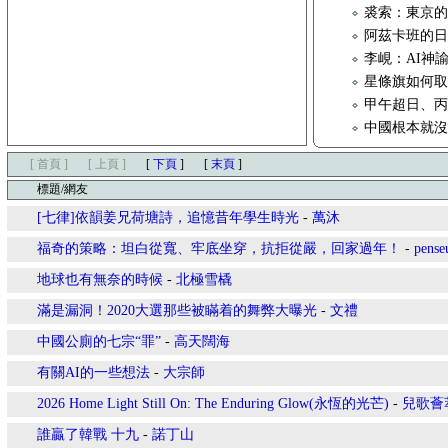
裘索：東京的
阿茲卡班的
李峴：AI神
星條旗如何取代
甲午超日、
中國根本就
[ 首頁 ]
[ 上頁 ]
[
下頁
]
[
末頁
]
標題/網友
[七律]依韻姜兄荷塘詩，追憶昔年學生時光
-
萬沐
福奇的策略：坦白從寬、牢底坐穿，抗拒從嚴，回家過年！
-
pense
地球也有無奈的時候
-
北極雪橇
滿是漏洞！2020大選那些被瞞着的舞弊大曝光
-
文禮
中國公廁的七宗“罪”
-
高天闊海
有關AI的一些想法
-
大宗師
2026 Home Light Still On: The Enduring Glow(永恆的光芒)
-
兒歌薈
誰贏了韓戰 十九
-
諾丁山