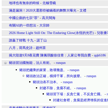
地球也有無奈的時候
-
北極雪橇
滿是漏洞！2020大選那些被瞞着的舞弊大曝光
-
文禮
中國公廁的七宗“罪”
-
高天闊海
有關AI的一些想法
-
大宗師
2026 Home Light Still On: The Enduring Glow(永恆的光芒)
-
兒歌薈
誰贏了韓戰 十九
-
諾丁山
八月，荷馬史詩
-
趙州茶
揭大陸遊9天8夜花費 陳佩琪酸徐佳青：人家公帑我自費
-
qqk6186
豬頭習治國無能，治人有術。
-
runqun
豬頭把繼乘的家業，敗壞幾盡。
-
runqun
豬頭政治正確，橫掃千軍，所向披靡。
-
runqun
豬頭治表不治本。
-
runqun
封建不除，貪腐不絕。
-
runqun
豬頭習下場：反貪亡黨，不反貪亡國。
-
封建社會裡，貪腐是經濟增長的促進