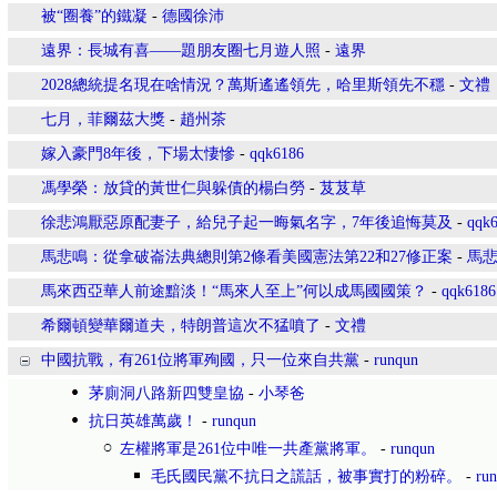
被“圈養”的鐵凝
-
德國徐沛
遠界：長城有喜——題朋友圈七月遊人照
-
遠界
2028總統提名現在啥情況？萬斯遙遙領先，哈里斯領先不穩
-
文禮
七月，菲爾茲大獎
-
趙州茶
嫁入豪門8年後，下場太悽慘
-
qqk6186
馮學榮：放貸的黃世仁與躲債的楊白勞
-
芨芨草
徐悲鴻厭惡原配妻子，給兒子起一晦氣名字，7年後追悔莫及
-
qqk
馬悲鳴：從拿破崙法典總則第2條看美國憲法第22和27修正案
-
馬
馬來西亞華人前途黯淡！“馬來人至上”何以成馬國國策？
-
qqk6186
希爾頓變華爾道夫，特朗普這次不猛噴了
-
文禮
中國抗戰，有261位將軍殉國，只一位來自共黨
-
runqun
茅廁洞八路新四雙皇協
-
小琴爸
抗日英雄萬歲！
-
runqun
左權將軍是261位中唯一共產黨將軍。
-
runqun
毛氏國民黨不抗日之謊話，被事實打的粉碎。
-
ru