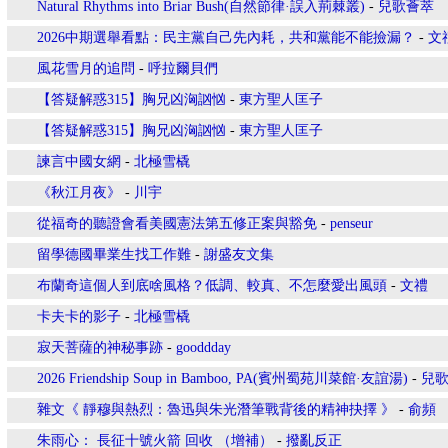
Natural Rhythms into Briar Bush(自然節律·誤入荊棘叢)
-
兒歌薈萃
2026中期選舉看點：民主黨自己先內耗，共和黨能不能撿漏？
-
文
風花雪月的追問
-
呼拉爾貝們
【答疑解惑315】胸兄凶洶訩忷
-
東方聖人匡子
【答疑解惑315】胸兄凶洶訩忷
-
東方聖人匡子
諫言中國女網
-
北極雪橇
《秋江月夜》
-
川宇
從福奇的聽證會看美國憲法第五修正案與豁免
-
penseur
留學德國畢業生找工作難
-
謝盛友文集
布蘭奇這個人到底啥風格？低調、較真、不怎麼愛出風頭
-
文禮
卡夫卡的影子
-
北極雪橇
寂天菩薩的神秘事跡
-
gooddday
2026 Friendship Soup in Bamboo, PA(賓州蜀苑川菜館·友誼湯)
-
兒
雜文《 靜穆與熱烈：魯迅與朱光潛筆戰背後的精神抉擇 》
-
俞頻
朱雨心： 長征十號火箭 回收 （增補）
-
撥亂反正