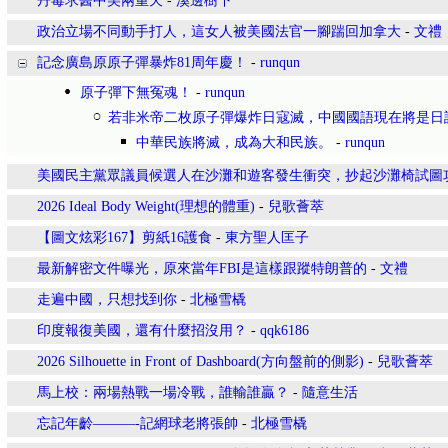
丹毒求醫中美兩重天
-
溪邊樹下
政治立場不同動手打人，這女人被美國法官一腳踹回加拿大
-
文禮
記念廣島原原子彈暴炸81周年慶！
-
runqun
原子彈下無冤魂！
-
runqun
若非米帝二枚原子彈爆炸日寇滅，中國國語現在將是日
中華民族將滅，成為大和民族。
-
runqun
美國民主黨眾議員候選人在沙灘和遊客發生衝突，抄起沙灘椅試圖
2026 Ideal Body Weight(理想的體重)
-
兒歌薈萃
【圖文炫彩167】剪紙16護食
-
東方聖人匡子
最新解密文件曝光，原來當年FBI是這樣跟蹤特朗普的
-
文禮
走遍中國，只想找到你
-
北極雪橇
印度報復美國，還有什麼招沒用？
-
qqk6186
2026 Silhouette in Front of Dashboard(方向盤前的側影)
-
兒歌薈萃
馬上校：兩場熱戰一場冷戰，誰輸誰贏？
-
隨意生活
忘記年齡———-記網球老將張帥
-
北極雪橇