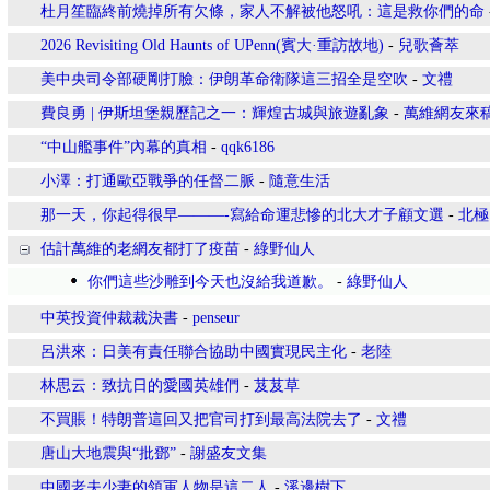
杜月笙臨終前燒掉所有欠條，家人不解被他怒吼：這是救你們的命
2026 Revisiting Old Haunts of UPenn(賓大·重訪故地)
-
兒歌薈萃
美中央司令部硬剛打臉：伊朗革命衛隊這三招全是空吹
-
文禮
費良勇 | 伊斯坦堡親歷記之一：輝煌古城與旅遊亂象
-
萬維網友來
“中山艦事件”內幕的真相
-
qqk6186
小澤：打通歐亞戰爭的任督二脈
-
隨意生活
那一天，你起得很早———-寫給命運悲慘的北大才子顧文選
-
北極
估計萬維的老網友都打了疫苗
-
綠野仙人
你們這些沙雕到今天也沒給我道歉。
-
綠野仙人
中英投資仲裁裁決書
-
penseur
呂洪來：日美有責任聯合協助中國實現民主化
-
老陸
林思云：致抗日的愛國英雄們
-
芨芨草
不買賬！特朗普這回又把官司打到最高法院去了
-
文禮
唐山大地震與“批鄧”
-
謝盛友文集
中國老夫少妻的領軍人物是這二人
-
溪邊樹下