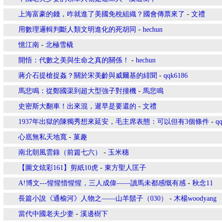
上海富豪的錢，咋就進了美國免稅組織？國會傳票來了
-
文禮
用數理邏輯判斷人類文明進化的死胡同
-
hechun
憶江南
-
北極雪橇
開悟：代數之美與生命之真的關係！
-
hechun
蔣介石提槍捉姦？關於宋美齡與威爾基的緋聞
-
qqk6186
馬悲鳴：從鄭國渠到超大型強子對撞機
-
馬悲鳴
史密斯大翻車！出來混，遲早是要還的
-
文禮
1937年出獄的陳獨秀想來延安，毛主席表態：可以但有3個條件
-
q
心底無私天地寬
-
菓趣
南北朝風雲錄（前篇七六）
-
玉米穗
【圖文炫彩161】剪紙10虎
-
東方聖人匡子
A!博文---惺惺惜惺惺，三人成偉——讀馬未都感慨有感
-
秋念11
長篇小說《通榆河》人物之——山羊鬍子（030）
-
木楊woodyang
當代中國老夫少妻
-
溪邊樹下