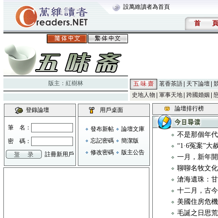
設萬維讀者為首頁
首
版主：
紅樹林
五 味 齋
茗香茶語
天下論壇
史地人物
軍事天地
跨國婚姻
論壇排行榜
登錄論壇
用戶桌面
筆 名：
發布新帖
論壇文庫
不是那個年
忘記密碼
簡潔版
密 碼：
“1·6冤案”
修改密碼
版主公告
註冊新用戶
一月，新年
聊聊名牧文化 
滄海遺珠：
十二月，古
美國住房危
毛誕之日思