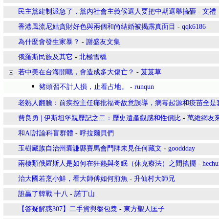
民主黨建制派急了，黨內社會主義候選人要把中期選舉搞砸
-
文禮
香港風流尼姑貪財好色與兩個和尚結婚被揭露真面目
-
qqk6186
為什麼會發生家暴？
-
謝盛友文集
俄羅斯民族及其它
-
北極雪橇
若中美在台海開戰，會造成多大傷亡？
-
芨芨草
豬頭習不計人損，止看占地。
-
runqun
老熟人翻臉：前疾控主任痛批福奇故意誤導，病毒起源和疫苗全是
費良勇 | 伊斯坦堡親歷記之二：歷史遺產觀感和性價比
-
萬維網友
和AI討論科盲群體
-
呼拉爾貝們
玉樹藏族自治州囊謙縣賽馬會門牌未見任何藏文
-
gooddday
兩棲類俄羅斯人是如何在狂熱與冬眠（休克療法）之間搖擺
-
hechu
治大國若烹小鮮，看大師傅如何煎魚
-
升仙村大師兄
誰贏了韓戰 十八
-
諾丁山
【答疑解惑307】二手貨與盤包漿
-
東方聖人匡子