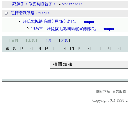
“死胖子！你竟然睡着了！”
-
Vivian32817
汪精衛獄供辭
-
runqun
汪氏無愧於毛潤之恩師之名也。
-
runqun
1925年，汪提拔毛為國民黨宣傳部長。
-
runqun
[ 首頁 ]
[ 上頁 ]
[
下頁
]
[
末頁
]
第
1
頁
[1]
[2]
[3]
[4]
[5]
[6]
[7]
[8]
[9]
[10]
[11]
[12]
[1
相 關 鏈 接
關於本站
|
廣告服務
Copyright (C) 1998-2