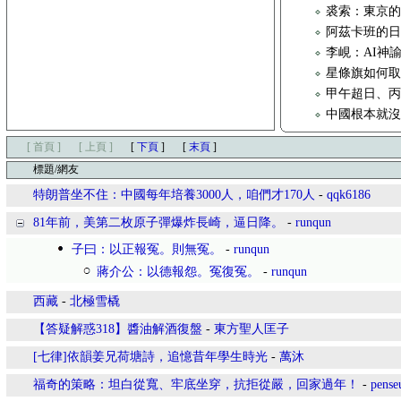
裘索：東京的
阿茲卡班的
李峴：AI神
星條旗如何取代
甲午超日、
中國根本就
[ 首頁 ]
[ 上頁 ]
[
下頁
]
[
末頁
]
標題/網友
特朗普坐不住：中國每年培養3000人，咱們才170人
-
qqk6186
81年前，美第二枚原子彈爆炸長崎，逼日降。
-
runqun
子曰：以正報冤。則無冤。
-
runqun
蔣介公：以德報怨。冤復冤。
-
runqun
西藏
-
北極雪橇
【答疑解惑318】醬油解酒復盤
-
東方聖人匡子
[七律]依韻姜兄荷塘詩，追憶昔年學生時光
-
萬沐
福奇的策略：坦白從寬、牢底坐穿，抗拒從嚴，回家過年！
-
pense