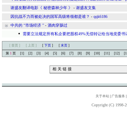
谢盛友翻译电影《 秘密森林少年 》
-
谢盛友文集
因抗战不力而被处决的国军高级将领都是谁？
-
qqk6186
中共的 “市场经济 ”
-
酒肉穿肠过
需要立法规定所有私企要把股权49%无偿转让给当地党委书
[ 首页 ]
[ 上页 ]
[
下页
]
[
末页
]
第
1
页
[1]
[2]
[3]
[4]
[5]
[6]
[7]
[8]
[9]
[10]
[11]
[12]
[1
相 关 链 接
关于本站
|
广告服务
Copyright (C) 1998-2