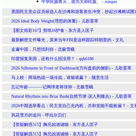
中华民族将灭，成为大和民族。
-
runqun
美国民主党众议员候选人在沙滩和游客发生冲突，抄起沙滩椅试图
2026 Ideal Body Weight(理想的体重)
-
儿歌荟萃
【图文炫彩167】剪纸16护食
-
东方圣人匡子
最新解密文件曝光，原来当年FBI是这样跟踪特朗普的
-
文礼
走遍中国，只想找到你
-
北极雪橇
印度报复美国，还有什么招没用？
-
qqk6186
2026 Silhouette in Front of Dashboard(方向盘前的侧影)
-
儿歌荟萃
马上校：两场热战一场冷战，谁输谁赢？
-
随意生活
忘记年龄———-记网球老将张帅
-
北极雪橇
Natural Rhythms into Briar Bush(自然节律·误入荆棘丛)
-
儿歌荟萃
2026中期选举看点：民主党自己先内耗，共和党能不能捡漏？
-
文
风花雪月的追问
-
呼拉尔贝们
【答疑解惑315】胸兄凶汹讻忷
-
东方圣人匡子
【答疑解惑315】胸兄凶汹讻忷
-
东方圣人匡子