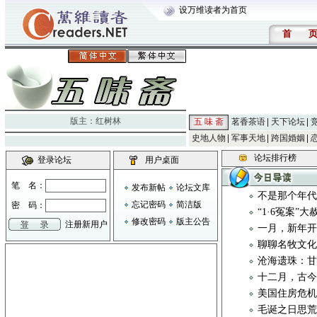
设万维读者为首页
首
版主：
红树林
五 味 斋
茗香茶语
天下论坛
史地人物
军事天地
跨国婚姻
论坛排行榜
登录论坛
用户桌面
笔 名：
发布新帖
论坛文库
不是那个年
忘记密码
简洁版
密 码：
“1·6冤案”
修改密码
版主公告
注册新用户
一月，新年
聊聊名牧文化 
沧海遗珠：
十二月，古
美国住房危
毛诞之日思