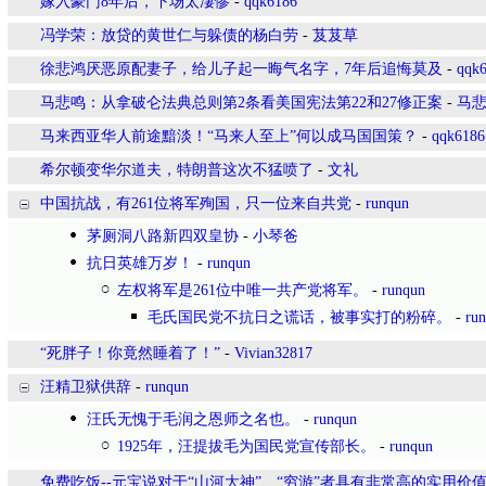
嫁入豪门8年后，下场太凄惨
-
qqk6186
冯学荣：放贷的黄世仁与躲债的杨白劳
-
芨芨草
徐悲鸿厌恶原配妻子，给儿子起一晦气名字，7年后追悔莫及
-
qqk
马悲鸣：从拿破仑法典总则第2条看美国宪法第22和27修正案
-
马
马来西亚华人前途黯淡！“马来人至上”何以成马国国策？
-
qqk6186
希尔顿变华尔道夫，特朗普这次不猛喷了
-
文礼
中国抗战，有261位将军殉国，只一位来自共党
-
runqun
茅厕洞八路新四双皇协
-
小琴爸
抗日英雄万岁！
-
runqun
左权将军是261位中唯一共产党将军。
-
runqun
毛氏国民党不抗日之谎话，被事实打的粉碎。
-
ru
“死胖子！你竟然睡着了！”
-
Vivian32817
汪精卫狱供辞
-
runqun
汪氏无愧于毛润之恩师之名也。
-
runqun
1925年，汪提拔毛为国民党宣传部长。
-
runqun
免费吃饭--元宝说对于“山河大神”、“穷游”者具有非常高的实用价