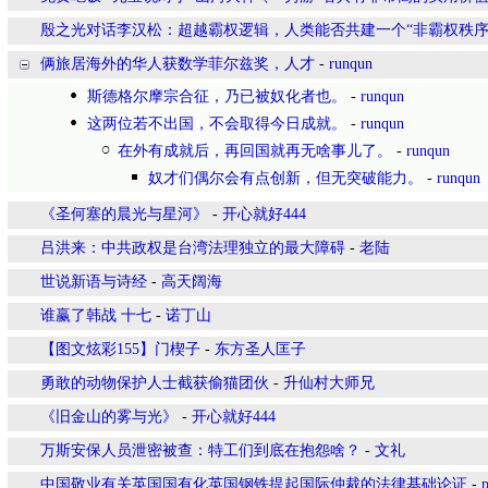
殷之光对话李汉松：超越霸权逻辑，人类能否共建一个“非霸权秩序
俩旅居海外的华人获数学菲尔兹奖，人才
-
runqun
斯德格尔摩宗合征，乃已被奴化者也。
-
runqun
这两位若不出国，不会取得今日成就。
-
runqun
在外有成就后，再回国就再无啥事儿了。
-
runqun
奴才们偶尔会有点创新，但无突破能力。
-
runqun
《圣何塞的晨光与星河》
-
开心就好444
吕洪来：中共政权是台湾法理独立的最大障碍
-
老陆
世说新语与诗经
-
高天阔海
谁赢了韩战 十七
-
诺丁山
【图文炫彩155】门楔子
-
东方圣人匡子
勇敢的动物保护人士截获偷猫团伙
-
升仙村大师兄
《旧金山的雾与光》
-
开心就好444
万斯安保人员泄密被查：特工们到底在抱怨啥？
-
文礼
中国敬业有关英国国有化英国钢铁提起国际仲裁的法律基础论证
-