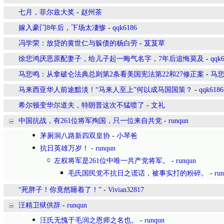
七月，菲尔兹大奖
-
赵州茶
嫁入豪门8年后，下场太凄惨
-
qqk6186
冯学荣：放贷的黄世仁与躲债的杨白劳
-
芨芨草
徐悲鸿厌恶原配妻子，给儿子起一晦气名字，7年后追悔莫及
-
qqk
马悲鸣：从拿破仑法典总则第2条看美国宪法第22和27修正案
-
马
马来西亚华人前途黯淡！“马来人至上”何以成马国国策？
-
qqk6186
希尔顿变华尔道夫，特朗普这次不猛喷了
-
文礼
中国抗战，有261位将军殉国，只一位来自共党
-
runqun
茅厕洞八路新四双皇协
-
小琴爸
抗日英雄万岁！
-
runqun
左权将军是261位中唯一共产党将军。
-
runqun
毛氏国民党不抗日之谎话，被事实打的粉碎。
-
ru
“死胖子！你竟然睡着了！”
-
Vivian32817
汪精卫狱供辞
-
runqun
汪氏无愧于毛润之恩师之名也。
-
runqun