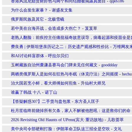
香港风流尼姑贪财好色与两个和尚结婚被揭露真面目
-
qqk6186
为什么会发生家暴？
-
谢盛友文集
俄罗斯民族及其它
-
北极雪橇
若中美在台海开战，会造成多大伤亡？
-
芨芨草
老熟人翻脸：前疾控主任痛批福奇故意误导，病毒起源和疫苗全是
费良勇 | 伊斯坦堡亲历记之二：历史遗产观感和性价比
-
万维网友
和AI讨论科盲群体
-
呼拉尔贝们
玉树藏族自治州囊谦县赛马会门牌未见任何藏文
-
gooddday
两栖类俄罗斯人是如何在狂热与冬眠（休克疗法）之间摇摆
-
hechu
治大国若烹小鲜，看大师傅如何煎鱼
-
升仙村大师兄
谁赢了韩战 十八
-
诺丁山
【答疑解惑307】二手货与盘包浆
-
东方圣人匡子
杜月笙临终前烧掉所有欠条，家人不解被他怒吼：这是救你们的命
2026 Revisiting Old Haunts of UPenn(宾大·重访故地)
-
儿歌荟萃
美中央司令部硬刚打脸：伊朗革命卫队这三招全是空吹
-
文礼