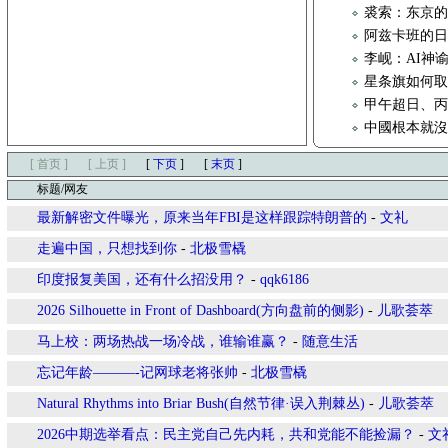
裘索：东京的
阿兹卡班的
李岘：AI神
星条旗如何取代
甲午超日、
中國根本就
[ 首页 ]
[ 上页 ]
[
下页
]
[
末页
]
标题/网友
最新解密文件曝光，原来当年FBI是这样跟踪特朗普的
-
文礼
走遍中国，只想找到你
-
北极雪橇
印度报复美国，还有什么招没用？
-
qqk6186
2026 Silhouette in Front of Dashboard(方向盘前的侧影)
-
儿歌荟萃
马上校：两场热战一场冷战，谁输谁赢？
-
随意生活
忘记年龄———-记网球老将张帅
-
北极雪橇
Natural Rhythms into Briar Bush(自然节律·误入荆棘丛)
-
儿歌荟萃
2026中期选举看点：民主党自己先内耗，共和党能不能捡漏？
-
文