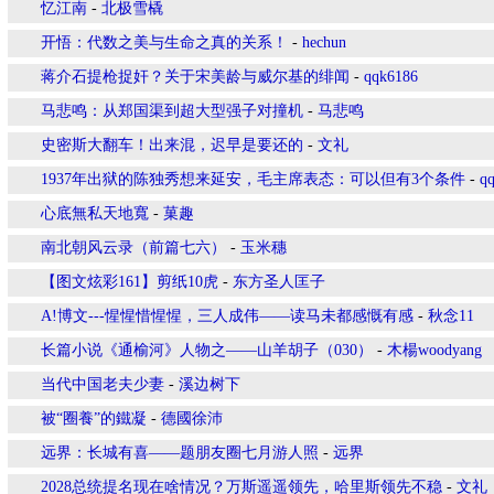
忆江南
-
北极雪橇
开悟：代数之美与生命之真的关系！
-
hechun
蒋介石提枪捉奸？关于宋美龄与威尔基的绯闻
-
qqk6186
马悲鸣：从郑国渠到超大型强子对撞机
-
马悲鸣
史密斯大翻车！出来混，迟早是要还的
-
文礼
1937年出狱的陈独秀想来延安，毛主席表态：可以但有3个条件
-
q
心底無私天地寬
-
菓趣
南北朝风云录（前篇七六）
-
玉米穗
【图文炫彩161】剪纸10虎
-
东方圣人匡子
A!博文---惺惺惜惺惺，三人成伟——读马未都感慨有感
-
秋念11
长篇小说《通榆河》人物之——山羊胡子（030）
-
木楊woodyang
当代中国老夫少妻
-
溪边树下
被“圈養”的鐵凝
-
德國徐沛
远界：长城有喜——题朋友圈七月游人照
-
远界
2028总统提名现在啥情况？万斯遥遥领先，哈里斯领先不稳
-
文礼