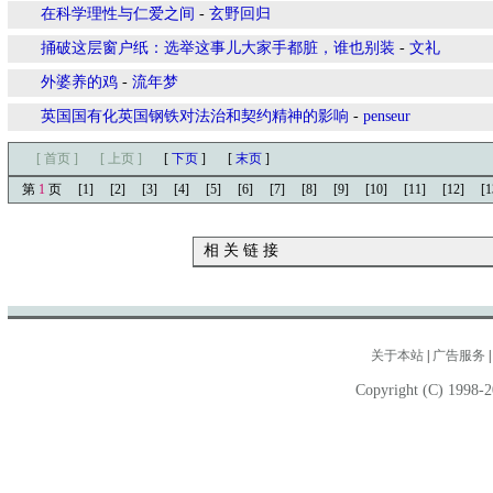
在科学理性与仁爱之间
-
玄野回归
捅破这层窗户纸：选举这事儿大家手都脏，谁也别装
-
文礼
外婆养的鸡
-
流年梦
英国国有化英国钢铁对法治和契约精神的影响
-
penseur
[ 首页 ]
[ 上页 ]
[
下页
]
[
末页
]
第
1
页
[1]
[2]
[3]
[4]
[5]
[6]
[7]
[8]
[9]
[10]
[11]
[12]
[1
相 关 链 接
关于本站
|
广告服务
Copyright (C) 1998-2