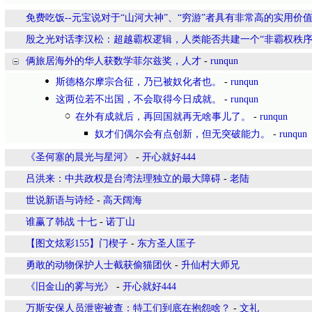
免费吃饭--元宝说对于“山河大神”、“穷游”者具有非常高的实用价
殷之光对话李汉松：超越霸权逻辑，人类能否共建一个“非霸权秩序
俩旅居海外的华人获数学菲尔兹奖，人才
-
runqun
斯德格尔摩宗合征，乃已被奴化者也。
-
runqun
这两位若不出国，不会取得今日成就。
-
runqun
在外有成就后，再回国就再无啥事儿了。
-
runqun
奴才们偶尔会有点创新，但无突破能力。
-
runqun
《圣何塞的晨光与星河》
-
开心就好444
吕洪来：中共政权是台湾法理独立的最大障碍
-
老陆
世说新语与诗经
-
高天阔海
谁赢了韩战 十七
-
诺丁山
【图文炫彩155】门楔子
-
东方圣人匡子
勇敢的动物保护人士截获偷猫团伙
-
升仙村大师兄
《旧金山的雾与光》
-
开心就好444
万斯安保人员泄密被查：特工们到底在抱怨啥？
-
文礼