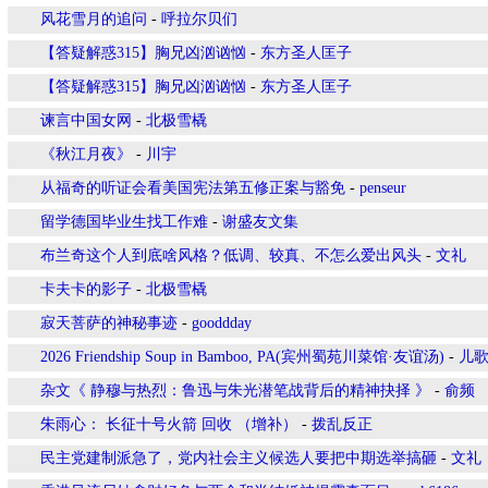
风花雪月的追问
-
呼拉尔贝们
【答疑解惑315】胸兄凶汹讻忷
-
东方圣人匡子
【答疑解惑315】胸兄凶汹讻忷
-
东方圣人匡子
谏言中国女网
-
北极雪橇
《秋江月夜》
-
川宇
从福奇的听证会看美国宪法第五修正案与豁免
-
penseur
留学德国毕业生找工作难
-
谢盛友文集
布兰奇这个人到底啥风格？低调、较真、不怎么爱出风头
-
文礼
卡夫卡的影子
-
北极雪橇
寂天菩萨的神秘事迹
-
gooddday
2026 Friendship Soup in Bamboo, PA(宾州蜀苑川菜馆·友谊汤)
-
儿
杂文《 静穆与热烈：鲁迅与朱光潜笔战背后的精神抉择 》
-
俞频
朱雨心： 长征十号火箭 回收 （增补）
-
拨乱反正
民主党建制派急了，党内社会主义候选人要把中期选举搞砸
-
文礼