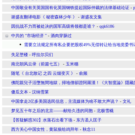
中国敬业有关英国国有化英国钢铁提起国际仲裁的法律基础论证
-
谢盛友翻译电影《 秘密森林少年 》
-
谢盛友文集
因抗战不力而被处决的国军高级将领都是谁？
-
qqk6186
中共的 “市场经济 ”
-
酒肉穿肠过
需要立法规定所有私企要把股权49%无偿转让给当地党委书
失足堕楼
-
呼拉尔贝们
南北朝风云录（前篇七五）
-
玉米穗
随笔《 台北散记 之四 云烟变灭 》
-
俞频
佛陀親兒子活墮無間地獄，掃地僧卻證阿羅漢！《大智度論》隱藏
傻瓜文本
-
汉纳雪莱
中国拿走2亿多美国选民信息，主流媒体为啥不敢大声说？
-
文礼
梦见五十年之后的北京——-献给久违的同胞
-
北极雪橇
【答疑解惑302】水落石出看下场
-
东方圣人匡子
西方关心中国女性，黄鼠狼给鸡拜年
-
秋念11