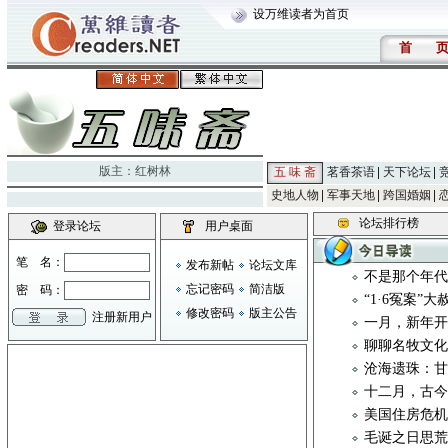
设万维读者为首页
首
版主：
红树林
五 味 斋
茗香茶语
天下论坛
史地人物
军事天地
跨国婚姻
论坛排行榜
登录论坛
用户桌面
笔 名：
发布新帖
论坛文库
不是那个年
忘记密码
简洁版
密 码：
“1·6冤案”
修改密码
版主公告
注册新用户
一月，新年
聊聊名牧文化 
沧海遗珠：
十二月，古
美国住房危
毛诞之日思