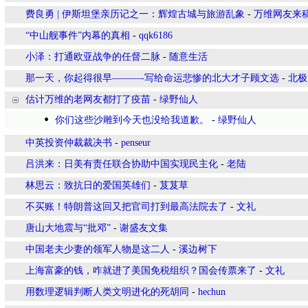
费良勇 | 伊斯坦堡亲历记之一：辉煌古城与旅游乱象
-
万维网友来
“中山舰事件”内幕的真相
-
qqk6186
小泽：打通欧亚战争的任督二脉
-
随意生活
那一天，你起得很早———-写给命运悲惨的北大才子顾文选
-
北极
估计万维的老网友都打了疫苗
-
绿野仙人
你们这些沙雕到今天也没给我道歉。
-
绿野仙人
中英投资仲裁裁决书
-
penseur
吕洪来：日美有责任联合协助中国实现民主化
-
老陆
林思云：致抗日的爱国英雄们
-
芨芨草
不买账！特朗普这回又把官司打到最高法院去了
-
文礼
唐山大地震与“批邓”
-
谢盛友文集
中国老夫少妻的领军人物是这二人
-
溪边树下
上海富豪的钱，咋就进了美国免税组织？国会传票来了
-
文礼
用数理逻辑判断人类文明进化的死胡同
-
hechun