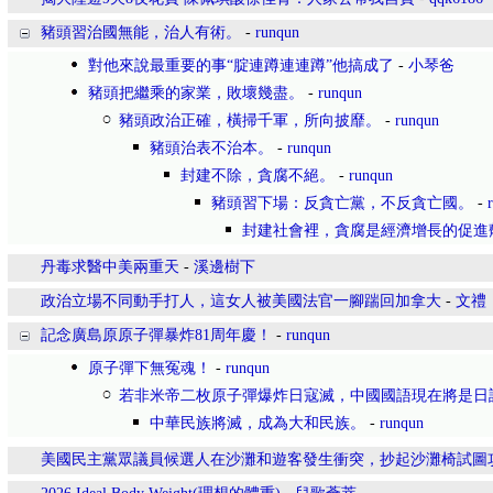
豬頭習治國無能，治人有術。
-
runqun
對他來說最重要的事“腚連蹲連連蹲”他搞成了
-
小琴爸
豬頭把繼乘的家業，敗壞幾盡。
-
runqun
豬頭政治正確，橫掃千軍，所向披靡。
-
runqun
豬頭治表不治本。
-
runqun
封建不除，貪腐不絕。
-
runqun
豬頭習下場：反貪亡黨，不反貪亡國。
-
封建社會裡，貪腐是經濟增長的促進
丹毒求醫中美兩重天
-
溪邊樹下
政治立場不同動手打人，這女人被美國法官一腳踹回加拿大
-
文禮
記念廣島原原子彈暴炸81周年慶！
-
runqun
原子彈下無冤魂！
-
runqun
若非米帝二枚原子彈爆炸日寇滅，中國國語現在將是日
中華民族將滅，成為大和民族。
-
runqun
美國民主黨眾議員候選人在沙灘和遊客發生衝突，抄起沙灘椅試圖