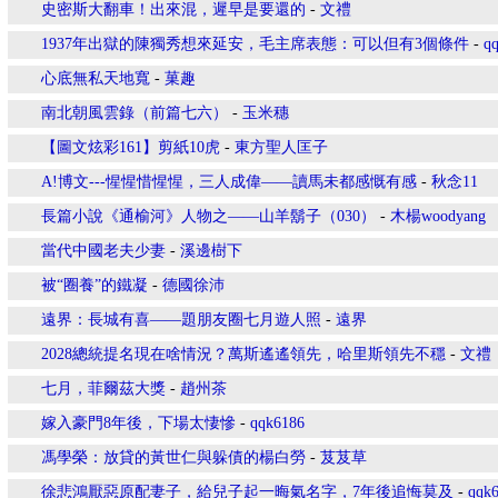
史密斯大翻車！出來混，遲早是要還的
-
文禮
1937年出獄的陳獨秀想來延安，毛主席表態：可以但有3個條件
-
q
心底無私天地寬
-
菓趣
南北朝風雲錄（前篇七六）
-
玉米穗
【圖文炫彩161】剪紙10虎
-
東方聖人匡子
A!博文---惺惺惜惺惺，三人成偉——讀馬未都感慨有感
-
秋念11
長篇小說《通榆河》人物之——山羊鬍子（030）
-
木楊woodyang
當代中國老夫少妻
-
溪邊樹下
被“圈養”的鐵凝
-
德國徐沛
遠界：長城有喜——題朋友圈七月遊人照
-
遠界
2028總統提名現在啥情況？萬斯遙遙領先，哈里斯領先不穩
-
文禮
七月，菲爾茲大獎
-
趙州茶
嫁入豪門8年後，下場太悽慘
-
qqk6186
馮學榮：放貸的黃世仁與躲債的楊白勞
-
芨芨草
徐悲鴻厭惡原配妻子，給兒子起一晦氣名字，7年後追悔莫及
-
qqk