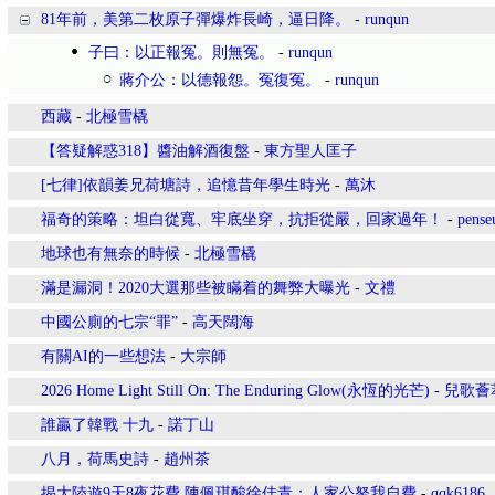
81年前，美第二枚原子彈爆炸長崎，逼日降。
-
runqun
子曰：以正報冤。則無冤。
-
runqun
蔣介公：以德報怨。冤復冤。
-
runqun
西藏
-
北極雪橇
【答疑解惑318】醬油解酒復盤
-
東方聖人匡子
[七律]依韻姜兄荷塘詩，追憶昔年學生時光
-
萬沐
福奇的策略：坦白從寬、牢底坐穿，抗拒從嚴，回家過年！
-
pense
地球也有無奈的時候
-
北極雪橇
滿是漏洞！2020大選那些被瞞着的舞弊大曝光
-
文禮
中國公廁的七宗“罪”
-
高天闊海
有關AI的一些想法
-
大宗師
2026 Home Light Still On: The Enduring Glow(永恆的光芒)
-
兒歌薈
誰贏了韓戰 十九
-
諾丁山
八月，荷馬史詩
-
趙州茶
揭大陸遊9天8夜花費 陳佩琪酸徐佳青：人家公帑我自費
-
qqk6186