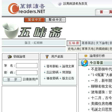
設萬維讀者為首頁
首
版主：
紅樹林
五 味 齋
茗香茶語
天下論壇
史地人物
軍事天地
跨國婚姻
論壇排行榜
登錄論壇
用戶桌面
筆 名：
發布新帖
論壇文庫
不是那個年
忘記密碼
簡潔版
密 碼：
“1·6冤案”
修改密碼
版主公告
註冊新用戶
一月，新年
聊聊名牧文化 
滄海遺珠：
十二月，古
美國住房危
毛誕之日思