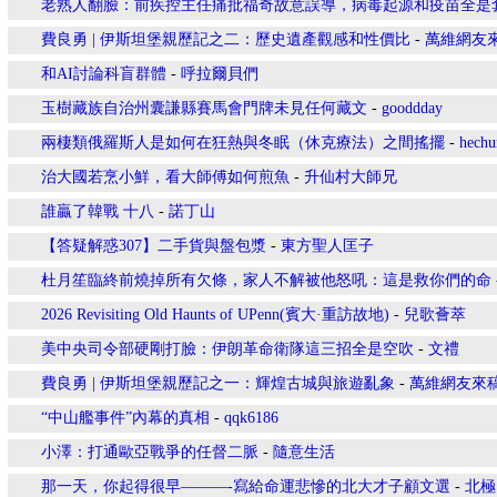
老熟人翻臉：前疾控主任痛批福奇故意誤導，病毒起源和疫苗全是
費良勇 | 伊斯坦堡親歷記之二：歷史遺產觀感和性價比
-
萬維網友
和AI討論科盲群體
-
呼拉爾貝們
玉樹藏族自治州囊謙縣賽馬會門牌未見任何藏文
-
gooddday
兩棲類俄羅斯人是如何在狂熱與冬眠（休克療法）之間搖擺
-
hechu
治大國若烹小鮮，看大師傅如何煎魚
-
升仙村大師兄
誰贏了韓戰 十八
-
諾丁山
【答疑解惑307】二手貨與盤包漿
-
東方聖人匡子
杜月笙臨終前燒掉所有欠條，家人不解被他怒吼：這是救你們的命
2026 Revisiting Old Haunts of UPenn(賓大·重訪故地)
-
兒歌薈萃
美中央司令部硬剛打臉：伊朗革命衛隊這三招全是空吹
-
文禮
費良勇 | 伊斯坦堡親歷記之一：輝煌古城與旅遊亂象
-
萬維網友來
“中山艦事件”內幕的真相
-
qqk6186
小澤：打通歐亞戰爭的任督二脈
-
隨意生活
那一天，你起得很早———-寫給命運悲慘的北大才子顧文選
-
北極