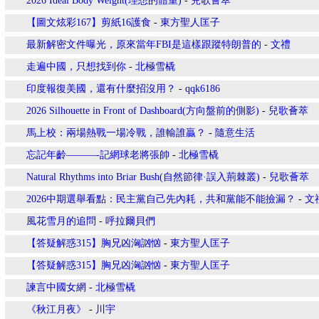
2026 Ideal Body Weight(理想的體重)
-
兒歌薈萃
【圖文炫彩167】剪紙16護食
-
東方聖人匡子
最新解密文件曝光，原來當年FBI是這樣跟蹤特朗普的
-
文禮
走遍中國，只想找到你
-
北極雪橇
印度報復美國，還有什麼招沒用？
-
qqk6186
2026 Silhouette in Front of Dashboard(方向盤前的側影)
-
兒歌薈萃
馬上校：兩場熱戰一場冷戰，誰輸誰贏？
-
隨意生活
忘記年齡———-記網球老將張帥
-
北極雪橇
Natural Rhythms into Briar Bush(自然節律·誤入荊棘叢)
-
兒歌薈萃
2026中期選舉看點：民主黨自己先內耗，共和黨能不能撿漏？
-
文
風花雪月的追問
-
呼拉爾貝們
【答疑解惑315】胸兄凶洶訩忷
-
東方聖人匡子
【答疑解惑315】胸兄凶洶訩忷
-
東方聖人匡子
諫言中國女網
-
北極雪橇
《秋江月夜》
-
川宇