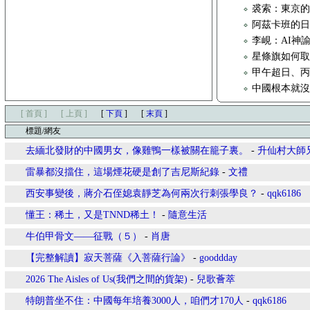
裘索：東京的
阿茲卡班的
李峴：AI神
星條旗如何取代
甲午超日、
中國根本就
[ 首頁 ]
[ 上頁 ]
[
下頁
]
[
末頁
]
標題/網友
去緬北發財的中國男女，像雞鴨一樣被關在籠子裏。
-
升仙村大師
​雷暴都沒擋住，這場煙花硬是創了吉尼斯紀錄
-
文禮
西安事變後，蔣介石侄媳袁靜芝為何兩次行刺張學良？
-
qqk6186
懂王：稀土，又是TNND稀土！
-
隨意生活
牛伯甲骨文——征戰（５）
-
肖唐
【完整解讀】寂天菩薩《入菩薩行論》
-
gooddday
2026 The Aisles of Us(我們之間的貨架)
-
兒歌薈萃
特朗普坐不住：中國每年培養3000人，咱們才170人
-
qqk6186