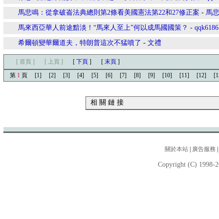
馬悲鳴：從拿破崙法典總則第2條看美國憲法第22和27修正案
-
馬
馬來西亞華人前途黯淡！“馬來人至上”何以成馬國國策？
-
qqk6186
希爾頓變華爾道夫，特朗普這次不猛噴了
-
文禮
[ 首頁 ]
[ 上頁 ]
[
下頁
]
[
末頁
]
第
1
頁
[1]
[2]
[3]
[4]
[5]
[6]
[7]
[8]
[9]
[10]
[11]
[12]
[1
相 關 鏈 接
關於本站
|
廣告服務
Copyright (C) 1998-2