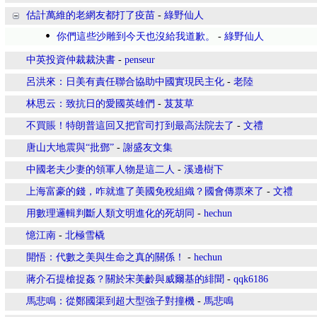
估計萬維的老網友都打了疫苗
-
綠野仙人
你們這些沙雕到今天也沒給我道歉。
-
綠野仙人
中英投資仲裁裁決書
-
penseur
呂洪來：日美有責任聯合協助中國實現民主化
-
老陸
林思云：致抗日的愛國英雄們
-
芨芨草
不買賬！特朗普這回又把官司打到最高法院去了
-
文禮
唐山大地震與“批鄧”
-
謝盛友文集
中國老夫少妻的領軍人物是這二人
-
溪邊樹下
上海富豪的錢，咋就進了美國免稅組織？國會傳票來了
-
文禮
用數理邏輯判斷人類文明進化的死胡同
-
hechun
憶江南
-
北極雪橇
開悟：代數之美與生命之真的關係！
-
hechun
蔣介石提槍捉姦？關於宋美齡與威爾基的緋聞
-
qqk6186
馬悲鳴：從鄭國渠到超大型強子對撞機
-
馬悲鳴