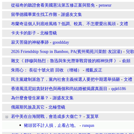
從福奇的聽證會看美國憲法第五修正案與豁免
-
penseur
留學德國畢業生找工作難
-
謝盛友文集
布蘭奇這個人到底啥風格？低調、較真、不怎麼愛出風頭
-
文禮
卡夫卡的影子
-
北極雪橇
寂天菩薩的神秘事跡
-
gooddday
2026 Friendship Soup in Bamboo, PA(賓州蜀苑川菜館·友誼湯)
-
兒
雜文《 靜穆與熱烈：魯迅與朱光潛筆戰背後的精神抉擇 》
-
俞頻
朱雨心： 長征十號火箭 回收 （增補）
-
撥亂反正
民主黨建制派急了，黨內社會主義候選人要把中期選舉搞砸
-
文禮
香港風流尼姑貪財好色與兩個和尚結婚被揭露真面目
-
qqk6186
為什麼會發生家暴？
-
謝盛友文集
俄羅斯民族及其它
-
北極雪橇
若中美在台海開戰，會造成多大傷亡？
-
芨芨草
豬頭習不計人損，止看占地。
-
runqun