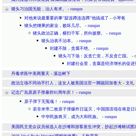
猪头习治国无能，治人有术。
-
runqun
对他来说最重要的事“腚连蹲连连蹲”他搞成了
-
小琴爸
猪头把继乘的家业，败坏几尽。
-
runqun
猪头政治正确，横扫千军，所向披靡。
-
runqun
猪头治表不治本。
-
runqun
封建不除，贪腐不绝。
-
runqun
猪头习下场：反贪亡党，不反贪亡国。
-
封建社会里，贪腐是经济增长的促进
丹毒求医中美两重天
-
溪边树下
政治立场不同动手打人，这女人被美国法官一脚踹回加拿大
-
文礼
记念广岛原原子弹暴炸81周年庆！
-
runqun
原子弹下无冤魂！
-
runqun
若非米帝二枚原子弹爆炸日寇灭，中国国语现在将是日
中华民族将灭，成为大和民族。
-
runqun
美国民主党众议员候选人在沙滩和游客发生冲突，抄起沙滩椅试图