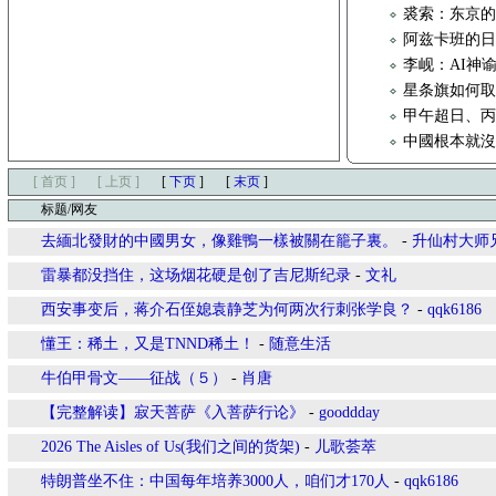
裘索：东京的
阿兹卡班的
李岘：AI神
星条旗如何取代
甲午超日、
中國根本就
[ 首页 ]
[ 上页 ]
[
下页
]
[
末页
]
标题/网友
去緬北發財的中國男女，像雞鴨一樣被關在籠子裏。
-
升仙村大师
​雷暴都没挡住，这场烟花硬是创了吉尼斯纪录
-
文礼
西安事变后，蒋介石侄媳袁静芝为何两次行刺张学良？
-
qqk6186
懂王：稀土，又是TNND稀土！
-
随意生活
牛伯甲骨文——征战（５）
-
肖唐
【完整解读】寂天菩萨《入菩萨行论》
-
gooddday
2026 The Aisles of Us(我们之间的货架)
-
儿歌荟萃
特朗普坐不住：中国每年培养3000人，咱们才170人
-
qqk6186