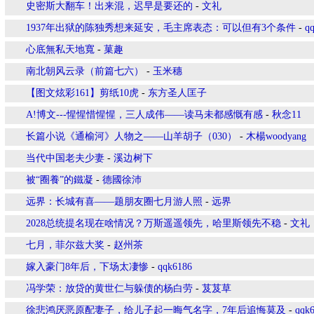
史密斯大翻车！出来混，迟早是要还的
-
文礼
1937年出狱的陈独秀想来延安，毛主席表态：可以但有3个条件
-
q
心底無私天地寬
-
菓趣
南北朝风云录（前篇七六）
-
玉米穗
【图文炫彩161】剪纸10虎
-
东方圣人匡子
A!博文---惺惺惜惺惺，三人成伟——读马未都感慨有感
-
秋念11
长篇小说《通榆河》人物之——山羊胡子（030）
-
木楊woodyang
当代中国老夫少妻
-
溪边树下
被“圈養”的鐵凝
-
德國徐沛
远界：长城有喜——题朋友圈七月游人照
-
远界
2028总统提名现在啥情况？万斯遥遥领先，哈里斯领先不稳
-
文礼
七月，菲尔兹大奖
-
赵州茶
嫁入豪门8年后，下场太凄惨
-
qqk6186
冯学荣：放贷的黄世仁与躲债的杨白劳
-
芨芨草
徐悲鸿厌恶原配妻子，给儿子起一晦气名字，7年后追悔莫及
-
qqk