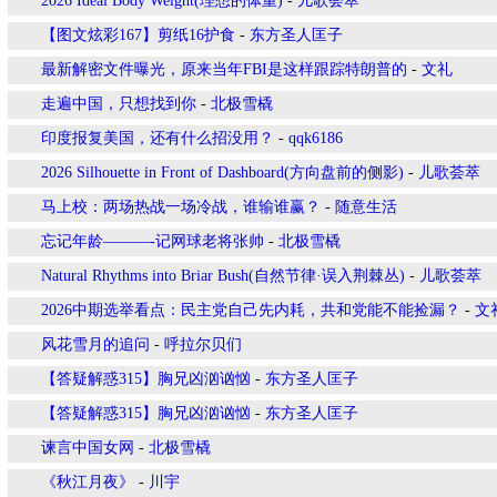
2026 Ideal Body Weight(理想的体重)
-
儿歌荟萃
【图文炫彩167】剪纸16护食
-
东方圣人匡子
最新解密文件曝光，原来当年FBI是这样跟踪特朗普的
-
文礼
走遍中国，只想找到你
-
北极雪橇
印度报复美国，还有什么招没用？
-
qqk6186
2026 Silhouette in Front of Dashboard(方向盘前的侧影)
-
儿歌荟萃
马上校：两场热战一场冷战，谁输谁赢？
-
随意生活
忘记年龄———-记网球老将张帅
-
北极雪橇
Natural Rhythms into Briar Bush(自然节律·误入荆棘丛)
-
儿歌荟萃
2026中期选举看点：民主党自己先内耗，共和党能不能捡漏？
-
文
风花雪月的追问
-
呼拉尔贝们
【答疑解惑315】胸兄凶汹讻忷
-
东方圣人匡子
【答疑解惑315】胸兄凶汹讻忷
-
东方圣人匡子
谏言中国女网
-
北极雪橇
《秋江月夜》
-
川宇