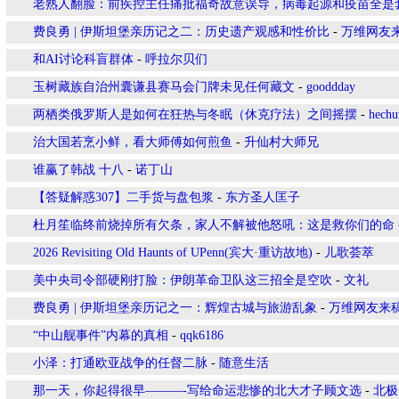
老熟人翻脸：前疾控主任痛批福奇故意误导，病毒起源和疫苗全是
费良勇 | 伊斯坦堡亲历记之二：历史遗产观感和性价比
-
万维网友
和AI讨论科盲群体
-
呼拉尔贝们
玉树藏族自治州囊谦县赛马会门牌未见任何藏文
-
gooddday
两栖类俄罗斯人是如何在狂热与冬眠（休克疗法）之间摇摆
-
hechu
治大国若烹小鲜，看大师傅如何煎鱼
-
升仙村大师兄
谁赢了韩战 十八
-
诺丁山
【答疑解惑307】二手货与盘包浆
-
东方圣人匡子
杜月笙临终前烧掉所有欠条，家人不解被他怒吼：这是救你们的命
2026 Revisiting Old Haunts of UPenn(宾大·重访故地)
-
儿歌荟萃
美中央司令部硬刚打脸：伊朗革命卫队这三招全是空吹
-
文礼
费良勇 | 伊斯坦堡亲历记之一：辉煌古城与旅游乱象
-
万维网友来
“中山舰事件”内幕的真相
-
qqk6186
小泽：打通欧亚战争的任督二脉
-
随意生活
那一天，你起得很早———-写给命运悲惨的北大才子顾文选
-
北极