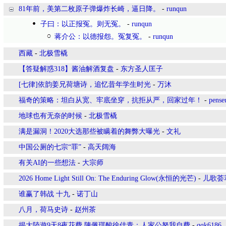
81年前，美第二枚原子弹爆炸长崎，逼日降。
-
runqun
子曰：以正报冤。则无冤。
-
runqun
蒋介公：以德报怨。冤复冤。
-
runqun
西藏
-
北极雪橇
【答疑解惑318】酱油解酒复盘
-
东方圣人匡子
[七律]依韵姜兄荷塘诗，追忆昔年学生时光
-
万沐
福奇的策略：坦白从宽、牢底坐穿，抗拒从严，回家过年！
-
pense
地球也有无奈的时候
-
北极雪橇
满是漏洞！2020大选那些被瞒着的舞弊大曝光
-
文礼
中国公厕的七宗“罪”
-
高天阔海
有关AI的一些想法
-
大宗师
2026 Home Light Still On: The Enduring Glow(永恒的光芒)
-
儿歌荟
谁赢了韩战 十九
-
诺丁山
八月，荷马史诗
-
赵州茶
揭大陸遊9天8夜花費 陳佩琪酸徐佳青：人家公帑我自費
-
qqk6186