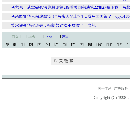
马悲鸣：从拿破仑法典总则第2条看美国宪法第22和27修正案
-
马
马来西亚华人前途黯淡！“马来人至上”何以成马国国策？
-
qqk6186
希尔顿变华尔道夫，特朗普这次不猛喷了
-
文礼
[ 首页 ]
[ 上页 ]
[
下页
]
[
末页
]
第
1
页
[1]
[2]
[3]
[4]
[5]
[6]
[7]
[8]
[9]
[10]
[11]
[12]
[1
相 关 链 接
关于本站
|
广告服务
Copyright (C) 1998-2