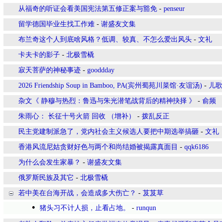
从福奇的听证会看美国宪法第五修正案与豁免
-
penseur
留学德国毕业生找工作难
-
谢盛友文集
布兰奇这个人到底啥风格？低调、较真、不怎么爱出风头
-
文礼
卡夫卡的影子
-
北极雪橇
寂天菩萨的神秘事迹
-
gooddday
2026 Friendship Soup in Bamboo, PA(宾州蜀苑川菜馆·友谊汤)
-
儿
杂文《 静穆与热烈：鲁迅与朱光潜笔战背后的精神抉择 》
-
俞频
朱雨心： 长征十号火箭 回收 （增补）
-
拨乱反正
民主党建制派急了，党内社会主义候选人要把中期选举搞砸
-
文礼
香港风流尼姑贪财好色与两个和尚结婚被揭露真面目
-
qqk6186
为什么会发生家暴？
-
谢盛友文集
俄罗斯民族及其它
-
北极雪橇
若中美在台海开战，会造成多大伤亡？
-
芨芨草
猪头习不计人损，止看占地。
-
runqun