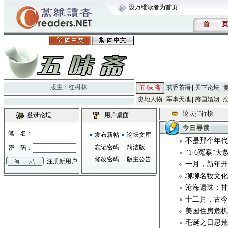
设万维读者为首页
首
版主：
红树林
五 味 斋
茗香茶语
天下论坛
史地人物
军事天地
跨国婚姻
论坛排行榜
登录论坛
用户桌面
笔 名：
发布新帖
论坛文库
不是那个年
忘记密码
简洁版
密 码：
“1·6冤案”
修改密码
版主公告
注册新用户
一月，新年
聊聊名牧文化 
沧海遗珠：
十二月，古
美国住房危
毛诞之日思