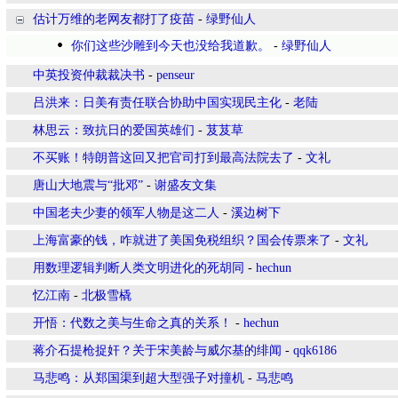
估计万维的老网友都打了疫苗
-
绿野仙人
你们这些沙雕到今天也没给我道歉。
-
绿野仙人
中英投资仲裁裁决书
-
penseur
吕洪来：日美有责任联合协助中国实现民主化
-
老陆
林思云：致抗日的爱国英雄们
-
芨芨草
不买账！特朗普这回又把官司打到最高法院去了
-
文礼
唐山大地震与“批邓”
-
谢盛友文集
中国老夫少妻的领军人物是这二人
-
溪边树下
上海富豪的钱，咋就进了美国免税组织？国会传票来了
-
文礼
用数理逻辑判断人类文明进化的死胡同
-
hechun
忆江南
-
北极雪橇
开悟：代数之美与生命之真的关系！
-
hechun
蒋介石提枪捉奸？关于宋美龄与威尔基的绯闻
-
qqk6186
马悲鸣：从郑国渠到超大型强子对撞机
-
马悲鸣