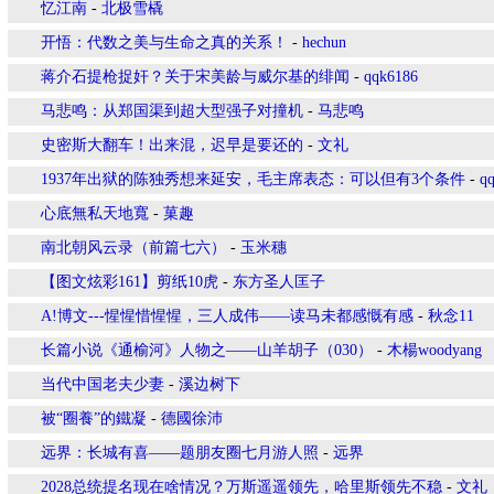
忆江南
-
北极雪橇
开悟：代数之美与生命之真的关系！
-
hechun
蒋介石提枪捉奸？关于宋美龄与威尔基的绯闻
-
qqk6186
马悲鸣：从郑国渠到超大型强子对撞机
-
马悲鸣
史密斯大翻车！出来混，迟早是要还的
-
文礼
1937年出狱的陈独秀想来延安，毛主席表态：可以但有3个条件
-
q
心底無私天地寬
-
菓趣
南北朝风云录（前篇七六）
-
玉米穗
【图文炫彩161】剪纸10虎
-
东方圣人匡子
A!博文---惺惺惜惺惺，三人成伟——读马未都感慨有感
-
秋念11
长篇小说《通榆河》人物之——山羊胡子（030）
-
木楊woodyang
当代中国老夫少妻
-
溪边树下
被“圈養”的鐵凝
-
德國徐沛
远界：长城有喜——题朋友圈七月游人照
-
远界
2028总统提名现在啥情况？万斯遥遥领先，哈里斯领先不稳
-
文礼