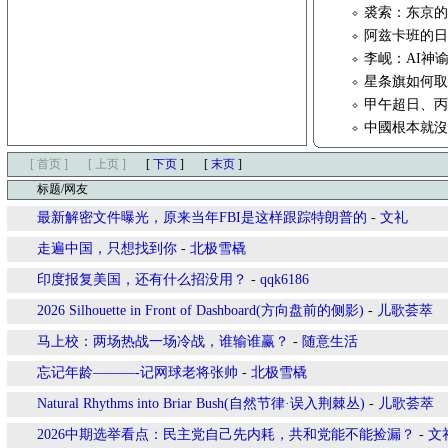
裘索：东京的
阿兹卡班的
李岘：AI神
星条旗如何取代
甲午超日、
中國根本就
[ 首页 ]
[ 上页 ]
[
下页
]
[
末页
]
标题/网友
最新解密文件曝光，原来当年FBI是这样跟踪特朗普的
-
文礼
走遍中国，只想找到你
-
北极雪橇
印度报复美国，还有什么招没用？
-
qqk6186
2026 Silhouette in Front of Dashboard(方向盘前的侧影)
-
儿歌荟萃
马上校：两场热战一场冷战，谁输谁赢？
-
随意生活
忘记年龄———-记网球老将张帅
-
北极雪橇
Natural Rhythms into Briar Bush(自然节律·误入荆棘丛)
-
儿歌荟萃
2026中期选举看点：民主党自己先内耗，共和党能不能捡漏？
-
文