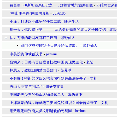
费良勇 | 伊斯坦堡亲历记之一：辉煌古城与旅游乱象
-
万维网友来
“中山舰事件”内幕的真相
-
qqk6186
小泽：打通欧亚战争的任督二脉
-
随意生活
那一天，你起得很早———-写给命运悲惨的北大才子顾文选
-
北极
估计万维的老网友都打了疫苗
-
绿野仙人
你们这些沙雕到今天也没给我道歉。
-
绿野仙人
中英投资仲裁裁决书
-
penseur
吕洪来：日美有责任联合协助中国实现民主化
-
老陆
林思云：致抗日的爱国英雄们
-
芨芨草
不买账！特朗普这回又把官司打到最高法院去了
-
文礼
唐山大地震与“批邓”
-
谢盛友文集
中国老夫少妻的领军人物是这二人
-
溪边树下
上海富豪的钱，咋就进了美国免税组织？国会传票来了
-
文礼
用数理逻辑判断人类文明进化的死胡同
-
hechun