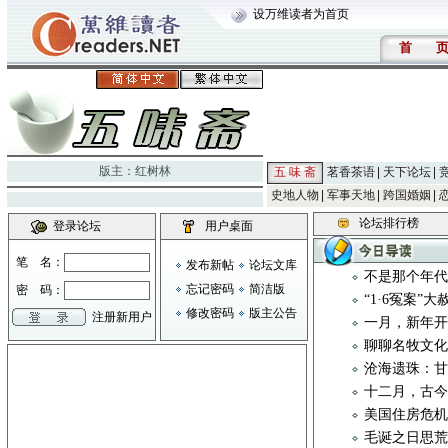
设万维读者为首页
首
版主：
红树林
五 味 斋
茗香茶语
天下论坛
史地人物
军事天地
跨国婚姻
论坛排行榜
登录论坛
用户桌面
笔 名：
发布新帖
论坛文库
不是那个年
忘记密码
简洁版
密 码：
“1·6冤案”
修改密码
版主公告
注册新用户
一月，新年
聊聊名牧文化 
沧海遗珠：
十二月，古
美国住房危
毛诞之日思