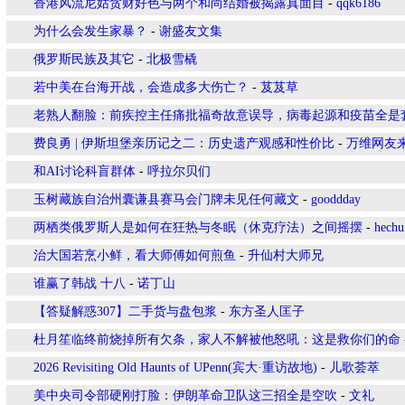
香港风流尼姑贪财好色与两个和尚结婚被揭露真面目
-
qqk6186
为什么会发生家暴？
-
谢盛友文集
俄罗斯民族及其它
-
北极雪橇
若中美在台海开战，会造成多大伤亡？
-
芨芨草
老熟人翻脸：前疾控主任痛批福奇故意误导，病毒起源和疫苗全是
费良勇 | 伊斯坦堡亲历记之二：历史遗产观感和性价比
-
万维网友
和AI讨论科盲群体
-
呼拉尔贝们
玉树藏族自治州囊谦县赛马会门牌未见任何藏文
-
gooddday
两栖类俄罗斯人是如何在狂热与冬眠（休克疗法）之间摇摆
-
hechu
治大国若烹小鲜，看大师傅如何煎鱼
-
升仙村大师兄
谁赢了韩战 十八
-
诺丁山
【答疑解惑307】二手货与盘包浆
-
东方圣人匡子
杜月笙临终前烧掉所有欠条，家人不解被他怒吼：这是救你们的命
2026 Revisiting Old Haunts of UPenn(宾大·重访故地)
-
儿歌荟萃
美中央司令部硬刚打脸：伊朗革命卫队这三招全是空吹
-
文礼