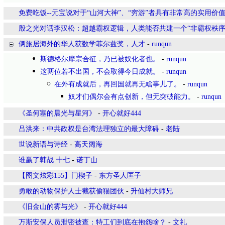
免费吃饭--元宝说对于“山河大神”、“穷游”者具有非常高的实用价
殷之光对话李汉松：超越霸权逻辑，人类能否共建一个“非霸权秩序
俩旅居海外的华人获数学菲尔兹奖，人才
-
runqun
斯德格尔摩宗合征，乃已被奴化者也。
-
runqun
这两位若不出国，不会取得今日成就。
-
runqun
在外有成就后，再回国就再无啥事儿了。
-
runqun
奴才们偶尔会有点创新，但无突破能力。
-
runqun
《圣何塞的晨光与星河》
-
开心就好444
吕洪来：中共政权是台湾法理独立的最大障碍
-
老陆
世说新语与诗经
-
高天阔海
谁赢了韩战 十七
-
诺丁山
【图文炫彩155】门楔子
-
东方圣人匡子
勇敢的动物保护人士截获偷猫团伙
-
升仙村大师兄
《旧金山的雾与光》
-
开心就好444
万斯安保人员泄密被查：特工们到底在抱怨啥？
-
文礼