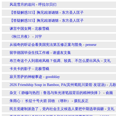
风花雪月的追问
-
呼拉尔贝们
【答疑解惑315】胸兄凶汹讻忷
-
东方圣人匡子
【答疑解惑315】胸兄凶汹讻忷
-
东方圣人匡子
谏言中国女网
-
北极雪橇
《秋江月夜》
-
川宇
从福奇的听证会看美国宪法第五修正案与豁免
-
penseur
留学德国毕业生找工作难
-
谢盛友文集
布兰奇这个人到底啥风格？低调、较真、不怎么爱出风头
-
文礼
卡夫卡的影子
-
北极雪橇
寂天菩萨的神秘事迹
-
gooddday
2026 Friendship Soup in Bamboo, PA(宾州蜀苑川菜馆·友谊汤)
-
儿
杂文《 静穆与热烈：鲁迅与朱光潜笔战背后的精神抉择 》
-
俞频
朱雨心： 长征十号火箭 回收 （增补）
-
拨乱反正
民主党建制派急了，党内社会主义候选人要把中期选举搞砸
-
文礼