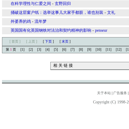
在科学理性与仁爱之间
-
玄野回归
捅破这层窗户纸：选举这事儿大家手都脏，谁也别装
-
文礼
外婆养的鸡
-
流年梦
英国国有化英国钢铁对法治和契约精神的影响
-
penseur
[ 首页 ]
[ 上页 ]
[
下页
]
[
末页
]
第
1
页
[1]
[2]
[3]
[4]
[5]
[6]
[7]
[8]
[9]
[10]
[11]
[12]
[1
相 关 链 接
关于本站
|
广告服务
Copyright (C) 1998-2