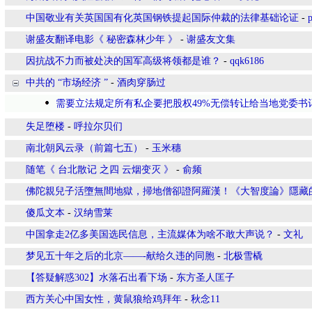
中国敬业有关英国国有化英国钢铁提起国际仲裁的法律基础论证
-
谢盛友翻译电影《 秘密森林少年 》
-
谢盛友文集
因抗战不力而被处决的国军高级将领都是谁？
-
qqk6186
中共的 “市场经济 ”
-
酒肉穿肠过
需要立法规定所有私企要把股权49%无偿转让给当地党委书
失足堕楼
-
呼拉尔贝们
南北朝风云录（前篇七五）
-
玉米穗
随笔《 台北散记 之四 云烟变灭 》
-
俞频
佛陀親兒子活墮無間地獄，掃地僧卻證阿羅漢！《大智度論》隱藏
傻瓜文本
-
汉纳雪莱
中国拿走2亿多美国选民信息，主流媒体为啥不敢大声说？
-
文礼
梦见五十年之后的北京——-献给久违的同胞
-
北极雪橇
【答疑解惑302】水落石出看下场
-
东方圣人匡子
西方关心中国女性，黄鼠狼给鸡拜年
-
秋念11