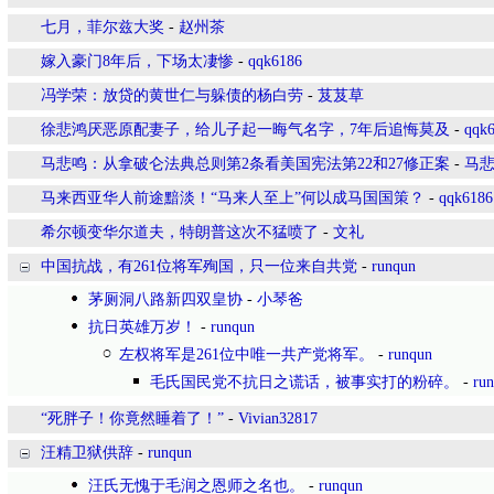
七月，菲尔兹大奖
-
赵州茶
嫁入豪门8年后，下场太凄惨
-
qqk6186
冯学荣：放贷的黄世仁与躲债的杨白劳
-
芨芨草
徐悲鸿厌恶原配妻子，给儿子起一晦气名字，7年后追悔莫及
-
qqk
马悲鸣：从拿破仑法典总则第2条看美国宪法第22和27修正案
-
马
马来西亚华人前途黯淡！“马来人至上”何以成马国国策？
-
qqk6186
希尔顿变华尔道夫，特朗普这次不猛喷了
-
文礼
中国抗战，有261位将军殉国，只一位来自共党
-
runqun
茅厕洞八路新四双皇协
-
小琴爸
抗日英雄万岁！
-
runqun
左权将军是261位中唯一共产党将军。
-
runqun
毛氏国民党不抗日之谎话，被事实打的粉碎。
-
ru
“死胖子！你竟然睡着了！”
-
Vivian32817
汪精卫狱供辞
-
runqun
汪氏无愧于毛润之恩师之名也。
-
runqun