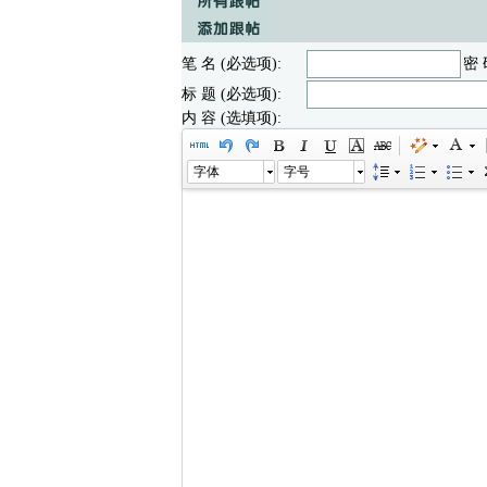
笔 名 (必选项):
密 
标 题 (必选项):
内 容 (选填项):
字体
字号