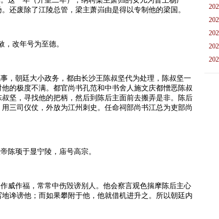
深厚。这一年（开皇二年），纳聘梁主萧岿的女儿为晋王杨广
202
玚。还废除了江陵总管，梁主萧岿由是得以专制他的梁国。
202
202
大赦，改年号为至德。
202
202
朝视事，朝廷大小政务，都由长沙王陈叔坚代为处理，陈叔坚一
对他的极度不满。都官尚书孔范和中书舍人施文庆都憎恶陈叔
陈叔坚，寻找他的把柄，然后到陈后主面前去搬弄是非。陈后
，用三司仪仗，外放为江州刺史。任命祠部尚书江总为吏部尚
皇帝陈顼于显宁陵，庙号高宗。
颇为作威作福，常常中伤毁谤别人。他会察言观色揣摩陈后主心
写地谗谤他；而如果攀附于他，他就借机进升之。所以朝廷内