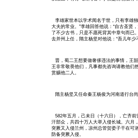
   李雄家世本以学术闻名于世，只有李
大夫的常业。”李雄回答他说：“自古圣贤
了不少古书，只是不愿死背其中章句而已。
去并州上任，隋主杨坚对他说：“吾儿年少
   晋，蜀二王想要做奢侈违法的事情，
王非常敬畏他们，凡事都先咨询请教他们
赏赐他二人。
   隋主杨坚又任命秦王杨俊为河南道行
   582年五月，己未日（十六日），亡
汗部众，共四十万人大举入侵长城。六月
突厥又入侵兰州，凉州总管贺娄子干在可
防备突厥入侵。