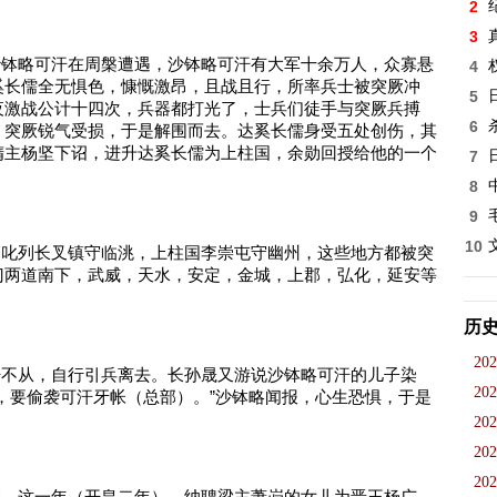
2
3
厥沙钵略可汗在周槃遭遇，沙钵略可汗有大军十余万人，众寡悬
4
奚长儒全无惧色，慷慨激昂，且战且行，所率兵士被突厥冲
5
夜激战公计十四次，兵器都打光了，士兵们徒手与突厥兵搏
6
。突厥锐气受损，于是解围而去。达奚长儒身受五处创伤，其
隋主杨坚下诏，进升达奚长儒为上柱国，余勋回授给他的一个
7
8
9
10
总管叱列长叉镇守临洮，上柱国李崇屯守幽州，这些地方都被突
门两道南下，武威，天水，安定，金城，上郡，弘化，延安等
历
202
可汗不从，自行引兵离去。长孙晟又游说沙钵略可汗的儿子染
202
，要偷袭可汗牙帐（总部）。”沙钵略闻报，心生恐惧，于是
202
202
202