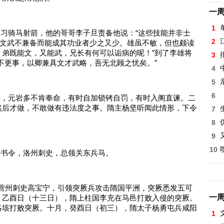
一
1
雄独习骑马射箭，他的哥哥李子旦责备他说：“这些技能并非士
2
，文武不兼备而能成其功业者少之又少。雄虽不敏，但也颇读
弟既能文，又能武，兄长有何可以诟病的呢！”到了李雄将
3
不更事，以卿兼具文才武略，吾无北顾之忧矣。”
4
5
6
王韶，元岩多不肯奉命，有时自加锁铐自罚，有时入阁直谏。二
然后才做，不敢做有违法度之事。隋主杨坚听闻此情形，下令
7
8
9
10
台尚书令，洛州刺史，总领关东兵马。
齐前营州刺史高宝宁，引领突厥兵攻击隋国平洲，突厥悉发五可
一
，乙酉日（十三日），隋上柱国李充在马邑打败入侵的突厥。
洛垓打败突厥。十月，癸酉日（初三），隋太子杨勇屯兵咸阳
1