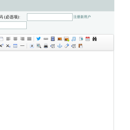
码 (必选项):
注册新用户