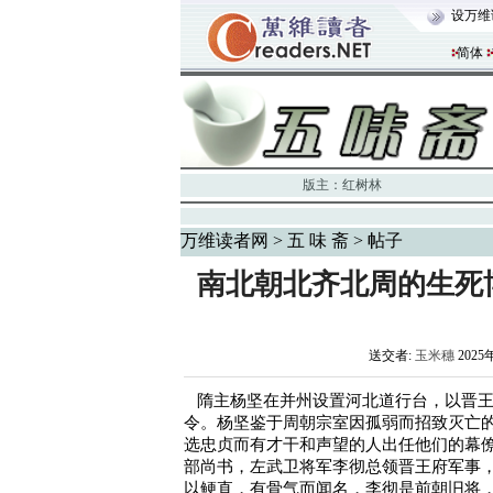
设万维
简体
版主：
红树林
万维读者网
>
五 味 斋
> 帖子
南北朝北齐北周的生死
送交者:
玉米穗
2025年
   隋主杨坚在并州设置河北道行台，以
令。杨坚鉴于周朝宗室因孤弱而招致灭亡
选忠贞而有才干和声望的人出任他们的幕
部尚书，左武卫将军李彻总领晋王府军事
以鲠直，有骨气而闻名，李彻是前朝旧将