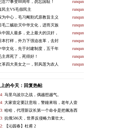
纪念77事变88周年，勿忘国耻！
runqun
真民主VS毛假民主
runqun
权为中心，毛习阉割式原教旨主义
runqun
日毛二贼欲灭中华文化，进而灭族
runqun
杀中国人最多，史上最大的汉奸，
runqun
日本打样，外力下强迫改革，去封
runqun
中华文化，先于封建制度，五千年
runqun
毛主席死了，死得好！
runqun
文革四大美女之一，郭风莲为农人
runqun
史上的今天：回复热帖
4:
马里乌波尔之战，偶越想越气。
4:
大家壹定要註意啦，警鐘來啦，老年人壹
3:
哈哈，代理新议长第一个命令是把佩洛西
3:
抗俄586天，世界反侵略力量壮大。
2:
【沁园春】杜甫 2