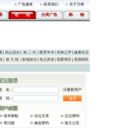
广告服务
联系我们
关于万维
客
论
坛
分类广告
购
物
素
高山流水
海 二 代
教育学术
笑林之声
健康生活
线
新 大 陆
影视娱乐
焦点房谈
我爱我车
美国移民
笔 名：
注册新用户
密 码：
发布新帖
论坛文库
忘记密码
简洁版
修改密码
版主公告