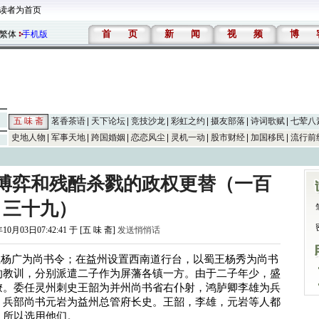
读者为首页
首
页
新
闻
视
频
博
繁体
手机版
五 味 斋
茗香茶语
天下论坛
竞技沙龙
彩虹之约
摄友部落
诗词歌赋
七荤八
史地人物
军事天地
跨国婚姻
恋恋风尘
灵机一动
股市财经
加国移民
流行前
博弈和残酷杀戮的政权更替（一百
三十九）
10月03日07:42:41 于 [五 味 斋]
发送悄悄话
晋王杨广为尚书令；在益州设置西南道行台，以蜀王杨秀为尚书
的教训，分别派遣二子作为屏藩各镇一方。由于二子年少，盛
僚。委任灵州刺史王韶为并州尚书省右仆射，鸿胪卿李雄为兵
，兵部尚书元岩为益州总管府长史。王韶，李雄，元岩等人都
，所以选用他们。