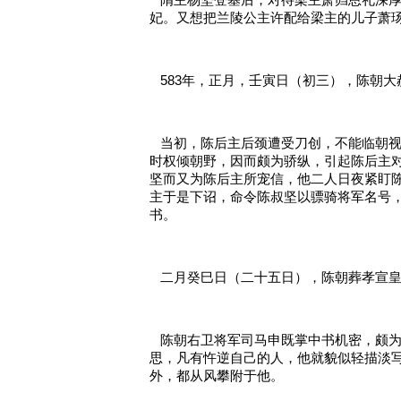
   隋主杨坚登基后，对待梁主萧岿恩礼
妃。又想把兰陵公主许配给梁主的儿子萧
   583年，正月，壬寅日（初三），陈朝
   当初，陈后主后颈遭受刀创，不能临
时权倾朝野，因而颇为骄纵，引起陈后主
坚而又为陈后主所宠信，他二人日夜紧盯
主于是下诏，命令陈叔坚以骠骑将军名号
书。
   二月癸巳日（二十五日），陈朝葬孝宣
   陈朝右卫将军司马申既掌中书机密，
思，凡有忤逆自己的人，他就貌似轻描淡
外，都从风攀附于他。