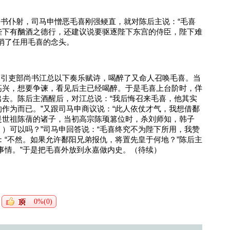
为尚书仆射，司马申憎恶毛喜刚强鲠直，就对陈后主说：“毛喜
陛下有酗酒之德行，还建议说要驱逐陛下东宫的侍臣，陛下难
消了任用毛喜的念头。
，招引吏部尚书江总以下奏乐赋诗，喝醉了又命人召唤毛喜。当
高兴，想要争谏，看见后主已经喝醉。于是毛喜上台阶时，佯
去。陈后主酒醒后，对江总说：“我后悔召来毛喜，他其实
作为而已。”又跟司马申商议说：“此人依仗才气，我想借鄱
是世祖陈蒨的诸子，当初高宗陈顼篡位时，杀刘师知，韩子
）可以吗？”司马申回答说：“毛喜终究不为陛下所用，我赞
：“不然。如果允许鄱阳兄弟报仇，将置先皇于何地？”陈后主
事情。”于是把毛喜外放到永嘉做内史。（待续）
0%(0)