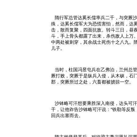
   隋行军总管达奚长儒率兵二千，与突
殊，达奚长儒军大为恐慌害怕，然而，达
击，散而复聚，四面抗敌。转斗三日，昼
斗，手上骨头都露了出来，杀伤敌人上万
中两处被刺穿，其余战士死伤十之八九。
儿子。
   当时，柱国冯昱屯兵在乙弗泊，兰州
厥打败，突厥于是纵兵入侵，从木硖，石
郡，突厥所过之处，六畜都被掳掠一空。
   沙钵略可汗想要乘胜深入南侵，达头
干，让他诈告沙钵略可汗说：“铁勒等反叛
回兵出塞而去。