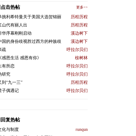
周点击热帖
更多>>
单挑利希特曼关于美国大选贺锦丽
历程历程
江山代有丽人出
历程历程
排华序幕刚刚启动
溪边树下
中国的身份歧视胜过西方的种族歧
溪边树下
亲疏
呼拉尔贝们
《感恩生活 感恩有你》
桉树林
生有所恋
呼拉尔贝们
伪研究
呼拉尔贝们
又到“九一三”
历程历程
喷子偶遇记
呼拉尔贝们
周回复热帖
文化与制度
runqun