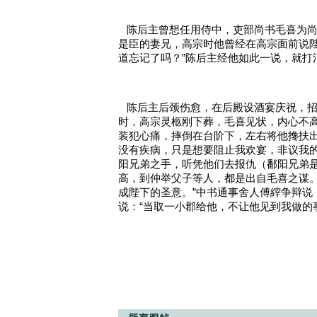
   陈后主曾想任用侍中，吏部尚书毛喜
是臣的妻兄，高宗时他曾经在高宗面前说
道忘记了吗？”陈后主经他如此一说，就打
   陈后主后颈伤愈，在后殿设酒宴庆祝
时，高宗灵柩刚下葬，毛喜见状，内心不
装犯心痛，摔倒在台阶下，左右将他搀扶出
没有疾病，只是想要阻止我欢宴，非议我的
阳兄弟之手，听凭他们去报仇（鄱阳兄弟
高，到仲举父子等人，都是出自毛喜之谋。
成陛下的圣意。”中书通事舍人傅縡争辩说
说：“当取一小郡给他，不让他见到我做的