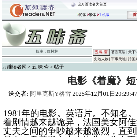
设万维读者为首页
首
简体
繁体
手机版
版主：
红树林
五 味 斋
茗香茶语
天下
史地人物
军事天地
跨国
万维读者网
>
五 味 斋
> 帖子
电影《着魔》短
送交者:
阿里克斯Y格雷
2025年12月01日20:29:4
1981年的电影。英语片。不知名。
着剧情越来越诡异，法国美女阿佳
丈夫之间的争吵越来越激烈，直到