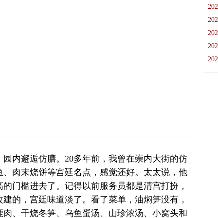
202
202
202
202
202
园内邂逅仿膳。20多年前，我曾在崇内大街的仿
鱼、肉末烧饼等宫廷名点，感觉还好。太太说，他
高的门槛进去了。记得以前服务员都是清宫打扮，
改建的，宫廷味道淡了。看了菜单，油焖笋没有，
鹿肉、干烧冬笋、乌鱼蛋汤、山珍浓汤、小窝头和