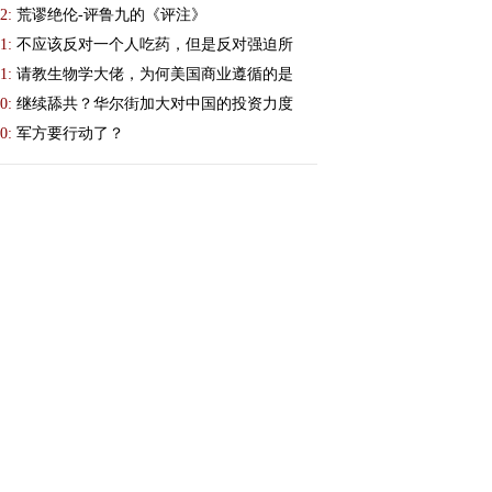
2:
荒谬绝伦-评鲁九的《评注》
1:
不应该反对一个人吃药，但是反对强迫所
1:
请教生物学大佬，为何美国商业遵循的是
0:
继续舔共？华尔街加大对中国的投资力度
0:
军方要行动了？