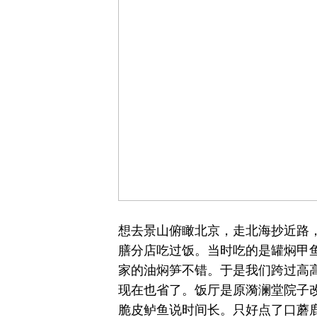
想去景山俯瞰北京，走北海抄近路，
膳分店吃过饭。当时吃的是罐焖甲
家的油焖笋不错。于是我们跨过高
现在也省了。饭厅是原漪澜堂院子
脆皮鲈鱼说时间长。只好点了口蘑