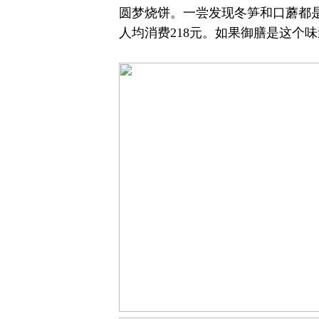
圆梦烧饼。一尝发现冬笋和口蘑都
人均消费218元。如果御膳是这个