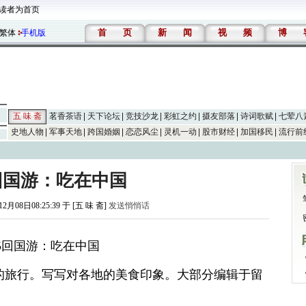
读者为首页
首
页
新
闻
视
频
博
繁体
手机版
五 味 斋
茗香茶语
天下论坛
竞技沙龙
彩虹之约
摄友部落
诗词歌赋
七荤八
史地人物
军事天地
跨国婚姻
恋恋风尘
灵机一动
股市财经
加国移民
流行前
5回国游：吃在中国
12月08日08:25:39 于 [五 味 斋]
发送悄悄话
25回国游：吃在中国
的旅行。写写对各地的美食印象。大部分编辑于留