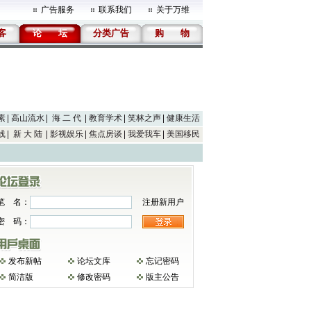
广告服务
联系我们
关于万维
客
论
坛
分类广告
购
物
素
高山流水
海 二 代
教育学术
笑林之声
健康生活
线
新 大 陆
影视娱乐
焦点房谈
我爱我车
美国移民
笔 名：
注册新用户
密 码：
发布新帖
论坛文库
忘记密码
简洁版
修改密码
版主公告