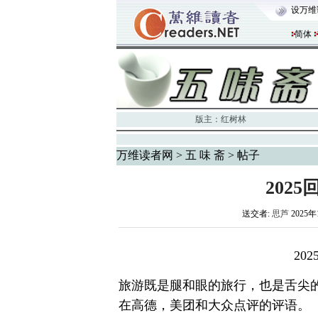
设万维
简体
版主：
红树林
万维读者网
>
五 味 斋
> 帖子
202
送交者:
思芦
2025年
20
旅游既是腿和眼的旅行，也是舌尖
在高德，美团和大众点评的评语。