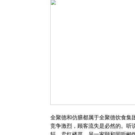
全聚德和仿膳都属于全聚德饮食集
竞争激烈，顾客流失是必然的。听
轩，卖红楼菜。另一家颐和园听鹂