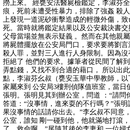
撈上來。 經甕安法醫屍檢鑑定，李淑芬
痕，死前未遭受性暴力，排除了強姦 殺
上發現一道泥砂衝擊造成的輕微外傷，致
死。當時就將鑑定結果以及公安裁決書交
父母當場並無表示疑義 。然而在其他親屬
將屍體擺放在公安局門口，要求要將劉言
殺人罪，並對三人進行人身限制。因為沒
拒絕了 他們的要求。據筆者從民間了解
弄點錢，又找不到合適的藉口， 所以出此下
點，李淑芬幺叔（甕安玉華中學教師，以
家屬來到 公安局3樓刑偵隊值班室，當日
張明。張明見其到辦公室，問道 ：“請問
答道：“沒事情，進來耍的不行嗎？”張明
果沒事情的話請你出去。”李幺叔不同意
公室，誰知 剛一碰到他，他就滿地打滾，
了，救命啊。”尾隨其後的李妻和 一位婦