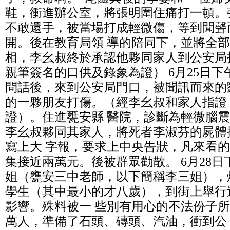
鞋，衝進辦公室，將張明圍住痛打一頓。
不敢還手，被當場打成輕微傷，等到聞聲
開。後在教育局領 導的陪同下，並將全
相，李幺叔終於承認他夥同家人到公安局
親筆簽名的口供及錄象為證） 6月25日下午
問話後，來到公安局門口，被聞訊而來的
的一夥朋友打傷。（經李幺叔和家人指證
證）。住進甕安縣 醫院，診斷為輕微腦震盪
李幺叔夥同其家人，將死者李淑芬的屍體
寫上大 字報，要求上中央告狀，凡來看的
集接近兩萬元。後被群眾勸散。 6月28
姐（甕安三中老師，以下簡稱李三姐），
學生（其中最小的才八歲），到街上舉行
影響。殊料被一 些別有用心的不法份子
萬人，準備了石頭、磚頭、汽油，衝到公