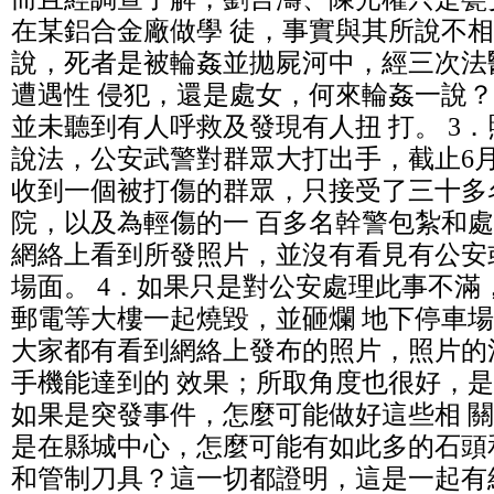
在某鋁合金廠做學 徒，事實與其所說不相
說，死者是被輪姦並拋屍河中，經三次法
遭遇性 侵犯，還是處女，何來輪姦一說
並未聽到有人呼救及發現有人扭 打。 3
說法，公安武警對群眾大打出手，截止6月2
收到一個被打傷的群眾，只接受了三十多
院，以及為輕傷的一 百多名幹警包紮和
網絡上看到所發照片，並沒有看見有公安或
場面。 4．如果只是對公安處理此事不滿
郵電等大樓一起燒毀，並砸爛 地下停車場
大家都有看到網絡上發布的照片，照片的
手機能達到的 效果；所取角度也很好，
如果是突發事件，怎麼可能做好這些相 
是在縣城中心，怎麼可能有如此多的石頭
和管制刀具？這一切都證明，這是一起有