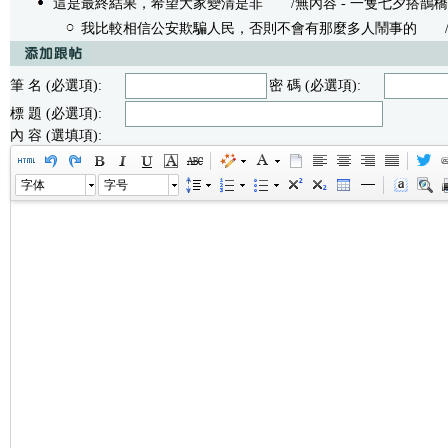
這是最終結果，希望大家變清是非
/無內容 - 一隻七夕搭鵲橋的麻雀 
我比較相信公安欺騙人民，否則不會有那麼多人鬧事的
/無內
筆 名 (必選項):
密 碼 (必選項):
標 題 (必選項):
內 容 (選填項):
字体
字号