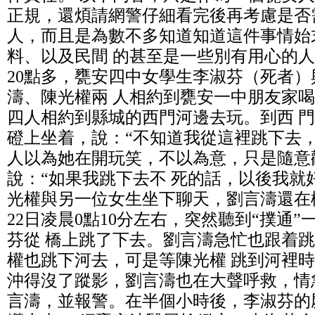
正規，還煩請網警仔細看完後再考慮是否
人，而且是為數不多知道知道這件事情始
料、以及民間 的甚至是一些別有用心的人的
20點多，甕安四中女學生李淑芬（死者
濤、陳光權兩 人相約到甕安一中朋友家喝酒
四人相約到縣城的西門河邊去玩。到西 
磴上坐着，說：“不知道我從這裡跳下去
人以為她在開玩笑，不以為意，只是隨意
說：“如果我跳下去不 死的話，以後我就
光權與另一位女生坐下聊天，劉言濤還在
22日凌晨0點10分左右，突然聽到“撲通
芬從 橋上跳了下去。劉言濤急忙也跟着
權也跳下河去，可是等陳光權 跳到河裡
沖得沒了蹤影，劉言濤也在大聲呼救，情
言濤，並報警。在半個小時後，李淑芬的