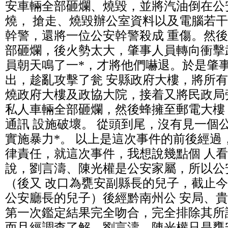
安車輛全部砸爛、燒毀，並將汽油倒在公
燒， 搶走、燒毀辦公室資料以及電腦若
幹警，還將一位公安幹警殺成 重傷。然後
部砸爛，後火勢太大，肇事人員轉向衝擊
員朝天鳴了一*，才將他們嚇退。於是肇
出，趁亂攻擊了瓮 安縣政府大樓，將所
燒政府大樓及政協大院，接着又將民政局
私人車輛全部砸爛，然後蜂擁至郵電大樓
通訊 設施破壞。 從頭到尾，沒有見一個
實施暴力*。 以上是這次事件的前後經過
律責任，就這次事件，我想說幾點個 人看
說，劉言濤、陳光權是公安家屬，所以公
（後又 改口為甕安副縣長的兒子，截止
公安廳長的兒子）後經黔南州公 安局、
第一次鑑定結果完全吻合，完全排除其所
而且經調查了解，劉言濤、陳光權只是甕