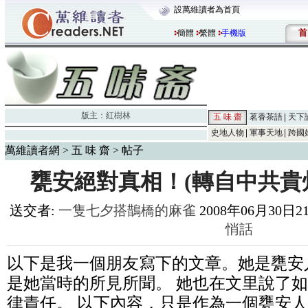
設萬維讀者為首頁
首
簡體
繁體
手機版
版主：
紅樹林
五 味 齋
茗香茶語
天下
史地人物
軍事天地
跨國
萬維讀者網
>
五 味 齋
> 帖子
甕安絕對真相！(轉自中共貴
送交者:
一隻七夕搭鵲橋的麻雀
2008年06月30日21:
悄話
以下是我一個朋友寫下的文章。她是甕安
是她當時的所見所聞。 她也在文里說了
律責任。 以下內容，只是作為一個甕安人