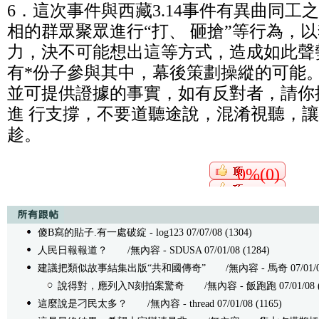
6．這次事件與西藏3.14事件有異曲同工
相的群眾聚眾進行“打、 砸搶”等行為，
力，決不可能想出這等方式，造成如此聲
有*份子參與其中，幕後策劃操縱的可能。
並可提供證據的事實，如有反對者，請你
進 行支撐，不要道聽途說，混淆視聽，
趁。
0%(0)
傻B寫的貼子.有一處破綻
- log123 07/07/08 (1304)
人民日報報道？
/無內容 - SDUSA 07/01/08 (1284)
建議把類似故事結集出版“共和國傳奇”
/無內容 - 馬奇 07/01/08
說得對，應列入N刻拍案驚奇
/無內容 - 飯跑跑 07/01/08 (
這麼說是刁民太多？
/無內容 - thread 07/01/08 (1165)