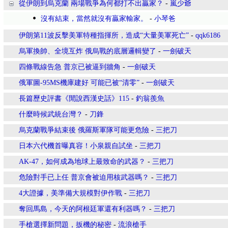
從伊朗到烏克蘭 兩場戰爭為何都打不出贏家？
-
嵐少爺
沒有結束，當然就沒有贏家輸家。
-
小琴爸
伊朗第11波反擊美軍特種指揮所，造成“大量美軍死亡”
-
qqk6186
烏軍換帥、全境互炸 俄烏戰的底層邏輯變了
-
一劍破天
四條戰線告急 普京已被逼到牆角
-
一劍破天
俄軍圖-95MS機庫建好 可能已被“清零”
-
一劍破天
長篇歷史評書《閒說西漢史話》115
-
釣翁羨魚
什麼時候武統台灣？
-
刀鋒
烏克蘭戰爭結束後 俄羅斯軍隊可能更危險
-
三把刀
日本六代機首曝真容！小泉親自試坐
-
三把刀
AK-47，如何成為地球上最致命的武器？
-
三把刀
危險對手已上任 普京會被迫用核武器嗎？
-
三把刀
4大證據，美準備大規模對伊作戰
-
三把刀
奪回馬島，今天的阿根廷軍還有利器嗎？
-
三把刀
手槍選擇新問題，扳機的秘密
-
流浪槍手