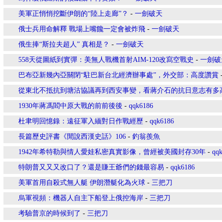
美軍正悄悄挖斷伊朗的“陸上走廊”？
-
一劍破天
俄士兵用命解釋 戰場上嘴饞一定會被炸飛
-
一劍破天
俄生捧“斯拉夫超人” 真相是？
-
一劍破天
558天從圖紙到實彈：美無人戰機首射AIM-120改寫空戰史
-
一劍破
巴布亞新幾內亞關閉“駐巴新台北經濟辦事處”，外交部：高度讚賞
從東北不抵抗到塘沽協議再到西安事變，看蔣介石的抗日意志有多
1930年蔣馮閻中原大戰的前前後後
-
qqk6186
杜聿明回憶錄：遠征軍入緬對日作戰經歷
-
qqk6186
長篇歷史評書《閒說西漢史話》106
-
釣翁羨魚
1942年希特勒與情人愛娃私密真實影像，曾經被美國封存30年
-
qq
特朗普又又又改口了？還是賺王爺們的錢最容易
-
qqk6186
美軍首用自殺式無人艇 伊朗潛艇化為火球
-
三把刀
烏軍視頻：機器人自主下船登上俄控海岸
-
三把刀
考驗普京的時候到了
-
三把刀