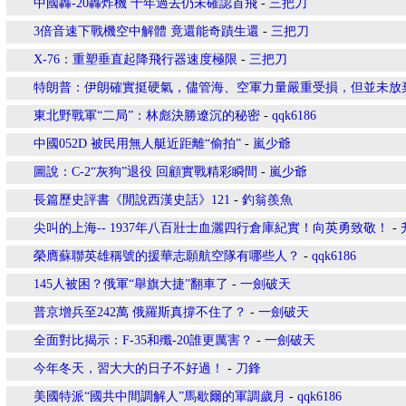
中國轟-20轟炸機 十年過去仍未確認首飛
-
三把刀
3倍音速下戰機空中解體 竟還能奇蹟生還
-
三把刀
X-76：重塑垂直起降飛行器速度極限
-
三把刀
特朗普：伊朗確實挺硬氣，儘管海、空軍力量嚴重受損，但並未放
東北野戰軍“二局”：林彪決勝遼沉的秘密
-
qqk6186
中國052D 被民用無人艇近距離“偷拍”
-
嵐少爺
圖說：C-2“灰狗”退役 回顧實戰精彩瞬間
-
嵐少爺
長篇歷史評書《閒說西漢史話》121
-
釣翁羨魚
尖叫的上海-- 1937年八百壯士血灑四行倉庫紀實！向英勇致敬！
-
榮膺蘇聯英雄稱號的援華志願航空隊有哪些人？
-
qqk6186
145人被困？俄軍“舉旗大捷”翻車了
-
一劍破天
普京增兵至242萬 俄羅斯真撐不住了？
-
一劍破天
全面對比揭示：F-35和殲-20誰更厲害？
-
一劍破天
今年冬天，習大大的日子不好過！
-
刀鋒
美國特派“國共中間調解人”馬歇爾的軍調歲月
-
qqk6186