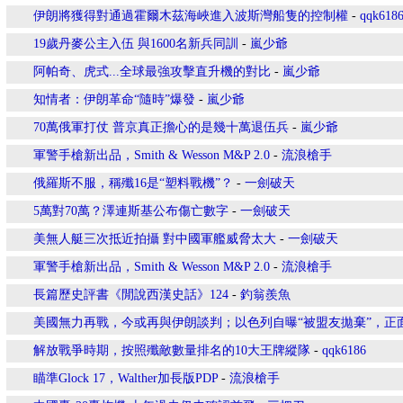
伊朗將獲得對通過霍爾木茲海峽進入波斯灣船隻的控制權
-
qqk618
19歲丹麥公主入伍 與1600名新兵同訓
-
嵐少爺
阿帕奇、虎式...全球最強攻擊直升機的對比
-
嵐少爺
知情者：伊朗革命“隨時”爆發
-
嵐少爺
70萬俄軍打仗 普京真正擔心的是幾十萬退伍兵
-
嵐少爺
軍警手槍新出品，Smith & Wesson M&P 2.0
-
流浪槍手
俄羅斯不服，稱殲16是“塑料戰機”？
-
一劍破天
5萬對70萬？澤連斯基公布傷亡數字
-
一劍破天
美無人艇三次抵近拍攝 對中國軍艦威脅太大
-
一劍破天
軍警手槍新出品，Smith & Wesson M&P 2.0
-
流浪槍手
長篇歷史評書《閒說西漢史話》124
-
釣翁羨魚
美國無力再戰，今或再與伊朗談判；以色列自曝“被盟友拋棄”，正
解放戰爭時期，按照殲敵數量排名的10大王牌縱隊
-
qqk6186
瞄準Glock 17，Walther加長版PDP
-
流浪槍手