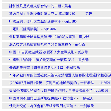
計算性只是八種人類智能中的一辦
-
菓趣
黨內江湖：從劉少奇阻擊肖克大將軍銜說起……
-
刀鋒
印媒反思：從印太支點到邊緣棋子
-
qqk6186
丨電影《莊蹻演義》
-
qqk6186
曾長期稱霸全球重型貨運 安-124的驚人事實
-
嵐少爺
深入後方只為插旗拍視頻？64名俄軍被俘
-
嵐少爺
中國100吉瓦微波武器 改變不了太空戰規則
-
嵐少爺
中國殲-15的誕生 源於烏克蘭的一架蘇-33？
-
嵐少爺
長篇歷史評書《閒說西漢史話》112
-
釣翁羨魚
27年來被掠奪的仁愛礁仍未被依法清場逐人恰客觀法理邏輯性反陷
{2026年7月10日}最後，朕對目前地球形勢的，一點看法。
-
ki6621
美AI學者喊話特朗普：跟中國合作吧，早說美國贏不了
-
qqk6186
中國為何不願向巴基斯坦提供殲-35戰鬥機？
-
一劍破天
俄烏衝突前，為何會有3天結束戰鬥的言論？
-
一劍破天