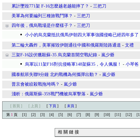
累計墜毀771架 F-16怎麼越老越能摔了？
-
三把刀
美軍為何要編列三種旅戰鬥隊？
-
三把刀
四年後，俄烏戰場是什麼樣子？
-
三把刀
小小的烏克蘭抵抗俄馬伊朝四大軍事強國侵略已經四年多了
第二輪大轟炸，美軍摧毀伊朗通往中國和俄羅斯陸路通道
-
文禮
三架F-16設伏獵殺蘇-35 烏克蘭首開空戰紀錄
-
嵐少爺
烏軍以11架F16對抗侵略軍148架蘇35，令人佩服！
-
小琴爸
國泰航班失聯9分鐘 北約戰機為何攜彈出動？
-
嵐少爺
普京會被絞殺戰拖垮嗎？
-
嵐少爺
淺析：俄羅斯蘇-35S戰鬥機被烏軍擊落
-
嵐少爺
[ 首頁 ]
[ 上頁 ]
[
下頁
]
[
末頁
]
第
1
頁
[1]
[2]
[3]
[4]
[5]
[6]
[7]
[8]
[9]
[10]
[11]
[12]
[1
相 關 鏈 接