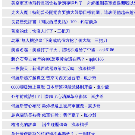
美空軍基地飛行員宿舍被伊朗導彈炸了，外網推測美軍遭遇開戰以
走火入魔！特朗普公開揚言要擴大襲擊目標範圍，這表明他越來越
長篇歷史評書《閒說西漢史話》109
-
釣翁羨魚
普京的仗，快沒人打了
-
三把刀
烏軍"無人機沙皇"下崗或給俄方挖了個大坑
-
三把刀
美國名嘴：美國打了半天，禮物卻送給了中國
-
qqk6186
蔣介石帶去台灣的400萬兩黃金還在嗎？
-
qqk6186
一夜變天，新澤西武器政策大反轉
-
流浪槍手
俄羅斯越打越孤立 普京向西方遞台階
-
嵐少爺
6000噸級海上巨獸 日本新巡視船武裝到牙齒
-
嵐少爺
47年前就該打？川普鐵了心消滅革命衛隊
-
嵐少爺
俄羅斯苦心布防 轟炸機還是被烏軍摧毀
-
嵐少爺
烏克蘭防長被撤 俄軍狂歡：我們贏了
-
嵐少爺
格洛克的故事—-誕生經歷傳奇
-
流浪槍手
為什麼俄羅斯的核威懾不再奏效？
-
一劍破天