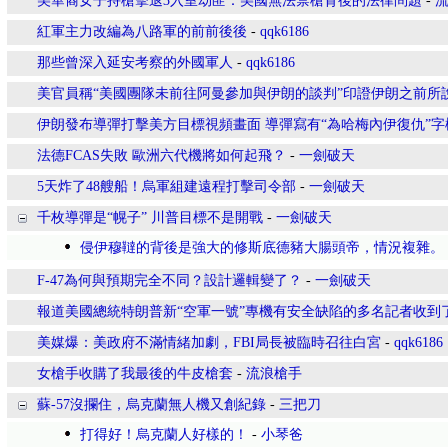
美華裔女子持槍擊退3入室劫匪：美國無法禁槍背後的法律問題
-
紅軍主力改編為八路軍的前前後後
-
qqk6186
那些曾深入延安考察的外國軍人
-
qqk6186
美官員稱“美國團隊未前往阿曼參加與伊朗的談判”印證伊朗之前所說
伊朗發布導彈打擊美方目標視頻畫面 導彈寫有“為哈梅內伊復仇”字
法德FCAS失敗 歐洲六代機將如何起飛？
-
一劍破天
5天炸了48艘船！烏軍組建遠程打擊司令部
-
一劍破天
千枚導彈是“幌子” 川普目標不是開戰
-
一劍破天
侵伊穆韃的背後是強大的修斯底德豬大腸頭帝，情況複雜。
F-47為何與預期完全不同？設計邏輯變了？
-
一劍破天
報道美國總統特朗普新“空軍一號”專機有安全缺陷的多名記者收到
美媒爆：美政府不滿情緒加劇，FBI局長被臨時召往白宮
-
qqk6186
女槍手收購了我最後的牛皮槍套
-
流浪槍手
蘇-57沒攔住，烏克蘭無人機又創紀錄
-
三把刀
打得好！烏克蘭人好樣的！
-
小琴爸