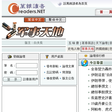
設萬維讀者為首頁
首
版主：
白夫長
五 味 齋
茗香茶語
天下論壇
史地人物
軍事天地
跨國婚姻
論壇排行榜
登錄論壇
用戶桌面
筆 名：
發布新帖
論壇文庫
全靠蠻力轟炸
忘記密碼
簡潔版
密 碼：
伊朗這套“自
修改密碼
版主公告
註冊新用戶
伊朗導彈，
總領事撰文
總領事館撰
長篇歷史評書
19歲丹麥公主
阿帕奇、虎式