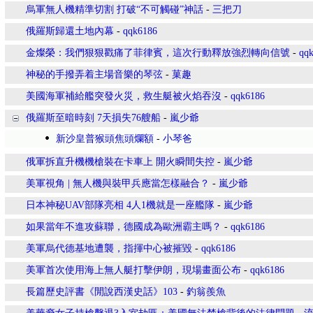
烏軍無人機精準切割 打破“不可觸碰”神話
-
三把刀
俄羅斯歸還土地內幕
-
qqk6186
金燦榮：我們狠狠戳痛了菲律賓，這次行動釋放強烈轉向信號
-
qq
神秘的手撥弄着主場音樂的琴弦
-
菓趣
美國海軍補給艦突發火災，救生艇被火焰吞沒
-
qqk6186
俄羅斯至暗時刻 7天損失76艘船
-
嵐少爺
新沙皇普猴頭焦頭爛額
-
小琴爸
俄軍拆直升機機槍裝在卡車上 開火瞬間失控
-
嵐少爺
美軍視角 | 無人機與裝甲兵應當怎樣融合？
-
嵐少爺
日本神秘UAV部隊亮相 4人1機就是一座艦隊
-
嵐少爺
如果當年不進攻蘇聯，德國成為歐洲霸主嗎？
-
qqk6186
美軍烏代德基地遭襲，指揮中心被摧毀
-
qqk6186
美軍首次使用海上無人艇打擊伊朗，現場畫面公布
-
qqk6186
長篇歷史評書《閒說西漢史話》103
-
釣翁羨魚