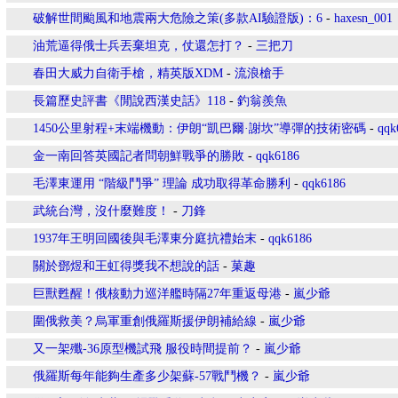
破解世間颱風和地震兩大危險之策(多款AI驗證版)：6
-
haxesn_001
油荒逼得俄士兵丟棄坦克，仗還怎打？
-
三把刀
春田大威力自衛手槍，精英版XDM
-
流浪槍手
長篇歷史評書《閒說西漢史話》118
-
釣翁羨魚
1450公里射程+末端機動：伊朗“凱巴爾·謝坎”導彈的技術密碼
-
qqk
金一南回答英國記者問朝鮮戰爭的勝敗
-
qqk6186
毛澤東運用 “階級鬥爭” 理論 成功取得革命勝利
-
qqk6186
武統台灣，沒什麼難度！
-
刀鋒
1937年王明回國後與毛澤東分庭抗禮始末
-
qqk6186
關於鄧煜和王虹得獎我不想說的話
-
菓趣
巨獸甦醒！俄核動力巡洋艦時隔27年重返母港
-
嵐少爺
圍俄救美？烏軍重創俄羅斯援伊朗補給線
-
嵐少爺
又一架殲-36原型機試飛 服役時間提前？
-
嵐少爺
俄羅斯每年能夠生產多少架蘇-57戰鬥機？
-
嵐少爺