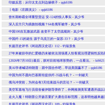
印媒反思：从印太支点到边缘棋子
-
qqk6186
丨电影《庄蹻演义》
-
qqk6186
曾长期称霸全球重型货运 安-124的惊人事实
-
岚少爷
深入后方只为插旗拍视频？64名俄军被俘
-
岚少爷
中国100吉瓦微波武器 改变不了太空战规则
-
岚少爷
中国歼-15的诞生 源于乌克兰的一架苏-33？
-
岚少爷
长篇历史评书《闲说西汉史话》112
-
钓翁羡鱼
27年来被掠夺的仁爱礁仍未被依法清场逐人恰客观法理逻辑性反陷
{2026年7月10日}最后，朕对目前地球形势的，一点看法。
-
ki6621
美AI学者喊话特朗普：跟中国合作吧，早说美国赢不了
-
qqk6186
中国为何不愿向巴基斯坦提供歼-35战斗机？
-
一剑破天
俄乌冲突前，为何会有3天结束战斗的言论？
-
一剑破天
美空军基地飞行员宿舍被伊朗导弹炸了，外网推测美军遭遇开战以
走火入魔！特朗普公开扬言要扩大袭击目标范围，这表明他越来越
长篇历史评书《闲说西汉史话》109
-
钓翁羡鱼