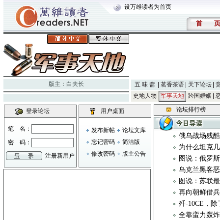
设万维读者为首页
首
版主：
白夫长
五 味 斋
茗香茶语
天下论坛
史地人物
军事天地
跨国婚姻
论坛排行榜
登录论坛
用户桌面
笔 名：
发布新帖
论坛文库
俄乌战场残
忘记密码
简洁版
密 码：
为什么坦克几乎
修改密码
版主公告
注册新用户
图说：俄罗斯
乌克兰黑客恶
图说：苏联
再向朝鲜借
歼-10CE
全靠蛮力轰炸