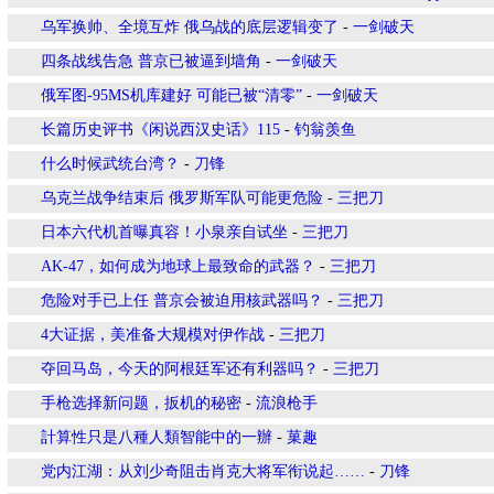
乌军换帅、全境互炸 俄乌战的底层逻辑变了
-
一剑破天
四条战线告急 普京已被逼到墙角
-
一剑破天
俄军图-95MS机库建好 可能已被“清零”
-
一剑破天
长篇历史评书《闲说西汉史话》115
-
钓翁羡鱼
什么时候武统台湾？
-
刀锋
乌克兰战争结束后 俄罗斯军队可能更危险
-
三把刀
日本六代机首曝真容！小泉亲自试坐
-
三把刀
AK-47，如何成为地球上最致命的武器？
-
三把刀
危险对手已上任 普京会被迫用核武器吗？
-
三把刀
4大证据，美准备大规模对伊作战
-
三把刀
夺回马岛，今天的阿根廷军还有利器吗？
-
三把刀
手枪选择新问题，扳机的秘密
-
流浪枪手
計算性只是八種人類智能中的一辦
-
菓趣
党内江湖：从刘少奇阻击肖克大将军衔说起……
-
刀锋