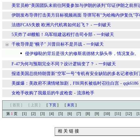
美官员称“美国团队未前往阿曼参加与伊朗的谈判”印证伊朗之前所说
伊朗发布导弹打击美方目标视频画面 导弹写有“为哈梅内伊复仇”字
法德FCAS失败 欧洲六代机将如何起飞？
-
一剑破天
5天炸了48艘船！乌军组建远程打击司令部
-
一剑破天
千枚导弹是“幌子” 川普目标不是开战
-
一剑破天
侵伊穆鞑的背后是强大的修斯底德猪大肠头帝，情况复杂。
F-47为何与预期完全不同？设计逻辑变了？
-
一剑破天
报道美国总统特朗普新“空军一号”专机有安全缺陷的多名记者收到
美媒爆：美政府不满情绪加剧，FBI局长被临时召往白宫
-
qqk6186
女枪手收购了我最后的牛皮枪套
-
流浪枪手
[ 首页 ]
[ 上页 ]
[
下页
]
[
末页
]
第
1
页
[1]
[2]
[3]
[4]
[5]
[6]
[7]
[8]
[9]
[10]
[11]
[12]
[1
相 关 链 接