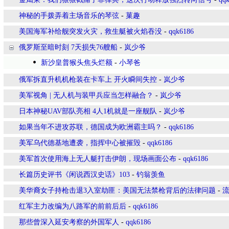
神秘的手拨弄着主场音乐的琴弦
-
菓趣
美国海军补给舰突发火灾，救生艇被火焰吞没
-
qqk6186
俄罗斯至暗时刻 7天损失76艘船
-
岚少爷
新沙皇普猴头焦头烂额
-
小琴爸
俄军拆直升机机枪装在卡车上 开火瞬间失控
-
岚少爷
美军视角 | 无人机与装甲兵应当怎样融合？
-
岚少爷
日本神秘UAV部队亮相 4人1机就是一座舰队
-
岚少爷
如果当年不进攻苏联，德国成为欧洲霸主吗？
-
qqk6186
美军乌代德基地遭袭，指挥中心被摧毁
-
qqk6186
美军首次使用海上无人艇打击伊朗，现场画面公布
-
qqk6186
长篇历史评书《闲说西汉史话》103
-
钓翁羡鱼
美华裔女子持枪击退3入室劫匪：美国无法禁枪背后的法律问题
-
红军主力改编为八路军的前前后后
-
qqk6186
那些曾深入延安考察的外国军人
-
qqk6186