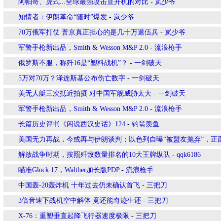
阿帕奇、虎式...全球最强攻击直升机的对比
-
岚少爷
知情者：伊朗革命“随时”爆发
-
岚少爷
70万俄军打仗 普京真正担心的是几十万退伍兵
-
岚少爷
军警手枪新出品，Smith & Wesson M&P 2.0
-
流浪枪手
俄罗斯不服，称歼16是“塑料战机”？
-
一剑破天
5万对70万？泽连斯基公布伤亡数字
-
一剑破天
美无人艇三次抵近拍摄 对中国军舰威胁太大
-
一剑破天
军警手枪新出品，Smith & Wesson M&P 2.0
-
流浪枪手
长篇历史评书《闲说西汉史话》124
-
钓翁羡鱼
美国无力再战，今或再与伊朗谈判；以色列自曝“被盟友抛弃”，正
解放战争时期，按照歼敌数量排名的10大王牌纵队
-
qqk6186
瞄准Glock 17，Walther加长版PDP
-
流浪枪手
中国轰-20轰炸机 十年过去仍未确认首飞
-
三把刀
3倍音速下战机空中解体 竟还能奇迹生还
-
三把刀
X-76：重塑垂直起降飞行器速度极限
-
三把刀