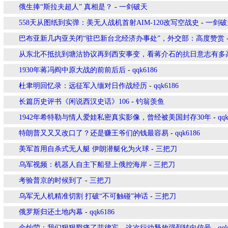
俄生捧“斯拉夫超人” 真相是？
-
一剑破天
558天从图纸到实弹：美无人战机首射AIM-120改写空战史
-
一剑破
巴布亚新几内亚关闭“驻巴新台北经济办事处”，外交部：高度赞赏
从东北不抵抗到塘沽协议再到西安事变，看蒋介石的抗日意志有多
1930年蒋冯阎中原大战的前前后后
-
qqk6186
杜聿明回忆录：远征军入缅对日作战经历
-
qqk6186
长篇历史评书《闲说西汉史话》106
-
钓翁羡鱼
1942年希特勒与情人爱娃私密真实影像，曾经被美国封存30年
-
qq
特朗普又又又改口了？还是赚王爷们的钱最容易
-
qqk6186
美军首用自杀式无人艇 伊朗潜艇化为火球
-
三把刀
乌军视频：机器人自主下船登上俄控海岸
-
三把刀
考验普京的时候到了
-
三把刀
乌军无人机精准切割 打破“不可触碰”神话
-
三把刀
俄罗斯归还土地内幕
-
qqk6186
金灿荣：我们狠狠戳痛了菲律宾，这次行动释放强烈转向信号
-
qq