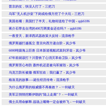
普京的仗，快没人打了
-
三把刀
乌军"无人机沙皇"下岗或给俄方挖了个大坑
-
三把刀
美国名嘴：美国打了半天，礼物却送给了中国
-
qqk6186
蒋介石带去台湾的400万两黄金还在吗？
-
qqk6186
一夜变天，新泽西武器政策大反转
-
流浪枪手
俄罗斯越打越孤立 普京向西方递台阶
-
岚少爷
6000吨级海上巨兽 日本新巡视船武装到牙齿
-
岚少爷
47年前就该打？川普铁了心消灭革命卫队
-
岚少爷
俄罗斯苦心布防 轰炸机还是被乌军摧毁
-
岚少爷
乌克兰防长被撤 俄军狂欢：我们赢了
-
岚少爷
格洛克的故事—-诞生经历传奇
-
流浪枪手
为什么俄罗斯的核威慑不再奏效？
-
一剑破天
美军正悄悄挖断伊朗的“陆上走廊”？
-
一剑破天
俄士兵用命解释 战场上嘴馋一定会被炸飞
-
一剑破天