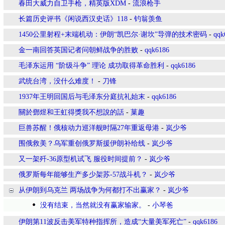
春田大威力自卫手枪，精英版XDM
-
流浪枪手
长篇历史评书《闲说西汉史话》118
-
钓翁羡鱼
1450公里射程+末端机动：伊朗“凯巴尔·谢坎”导弹的技术密码
-
qqk
金一南回答英国记者问朝鲜战争的胜败
-
qqk6186
毛泽东运用 “阶级斗争” 理论 成功取得革命胜利
-
qqk6186
武统台湾，没什么难度！
-
刀锋
1937年王明回国后与毛泽东分庭抗礼始末
-
qqk6186
關於鄧煜和王虹得獎我不想說的話
-
菓趣
巨兽苏醒！俄核动力巡洋舰时隔27年重返母港
-
岚少爷
围俄救美？乌军重创俄罗斯援伊朗补给线
-
岚少爷
又一架歼-36原型机试飞 服役时间提前？
-
岚少爷
俄罗斯每年能够生产多少架苏-57战斗机？
-
岚少爷
从伊朗到乌克兰 两场战争为何都打不出赢家？
-
岚少爷
没有结束，当然就没有赢家输家。
-
小琴爸
伊朗第11波反击美军特种指挥所，造成“大量美军死亡”
-
qqk6186