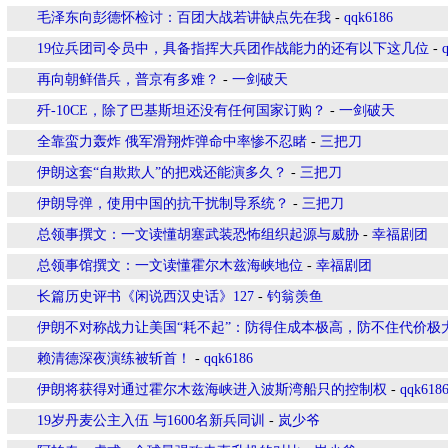
毛泽东向彭德怀检讨：百团大战若讲缺点先在我
-
qqk6186
19位兵团司令员中，具备指挥大兵团作战能力的还有以下这几位
-
再向朝鲜借兵，普京有多难？
-
一剑破天
歼-10CE，除了巴基斯坦还没有任何国家订购？
-
一剑破天
全靠蛮力轰炸 俄军滑翔炸弹命中率惨不忍睹
-
三把刀
伊朗这套“自欺欺人”的把戏还能演多久？
-
三把刀
伊朗导弹，使用中国的抗干扰制导系统？
-
三把刀
总领事撰文：一文读懂胡塞武装恐怖组织起源与威胁
-
幸福剧团
总领事馆撰文：一文读懂霍尔木兹海峡地位
-
幸福剧团
长篇历史评书《闲说西汉史话》127
-
钓翁羡鱼
伊朗不对称战力让美国“耗不起”：防得住成本极高，防不住代价极
赖清德深夜演练被斩首！
-
qqk6186
伊朗将获得对通过霍尔木兹海峡进入波斯湾船只的控制权
-
qqk618
19岁丹麦公主入伍 与1600名新兵同训
-
岚少爷