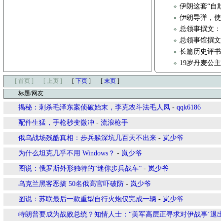
伊朗这套“自
伊朗导弹，
总领事撰文
总领事馆撰
长篇历史评书
19岁丹麦公主
[ 首页 ]
[ 上页 ]
[
下页
]
[
末页
]
标题/网友
揭秘：刺杀毛泽东案侦破始末，李克农斗法毛人凤
-
qqk6186
配件生猛，手枪秒变微冲
-
流浪枪手
俄乌战场残酷真相：步兵躲深坑几百天不出来
-
岚少爷
为什么坦克几乎不用 Windows？
-
岚少爷
图说：俄罗斯外形独特的“迷你步兵战车”
-
岚少爷
乌克兰黑客恶搞 50名俄高官吓破防
-
岚少爷
图说：苏联最后一款重型自行火炮仅完成一辆
-
岚少爷
特朗普要成为战败总统？知情人士：“美军高层正寻求对伊战事‘退出