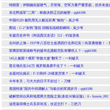
特朗普：伊朗确实挺硬气，尽管海、空军力量严重受损，但并未放
东北野战军“二局”：林彪决胜辽沉的秘密
-
qqk6186
中国052D 被民用无人艇近距离“偷拍”
-
岚少爷
图说：C-2“灰狗”退役 回顾实战精彩瞬间
-
岚少爷
长篇历史评书《闲说西汉史话》121
-
钓翁羡鱼
尖叫的上海-- 1937年八百壮士血洒四行仓库纪实！向英勇致敬！
-
荣膺苏联英雄称号的援华志愿航空队有哪些人？
-
qqk6186
145人被困？俄军“举旗大捷”翻车了
-
一剑破天
普京增兵至242万 俄罗斯真撑不住了？
-
一剑破天
全面对比揭示：F-35和歼-20谁更厉害？
-
一剑破天
今年冬天，习大大的日子不好过！
-
刀锋
美国特派“国共中间调解人”马歇尔的军调岁月
-
qqk6186
破解世间台风和地震两大危险之策(多款AI验证版)：6
-
haxesn_001
油荒逼得俄士兵丢弃坦克，仗还怎打？
-
三把刀