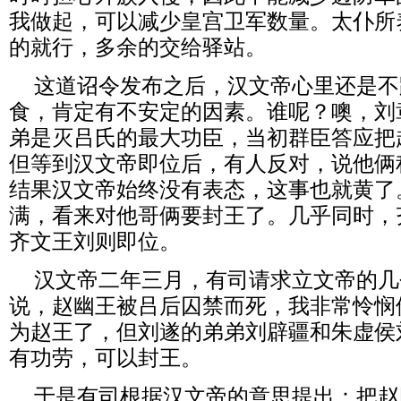
我做起，可以减少皇宫卫军数量。太仆所
的就行，多余的交给驿站。
这道诏令发布之后，汉文帝心里还是不
食，肯定有不安定的因素。谁呢？噢，刘
弟是灭吕氏的最大功臣，当初群臣答应把
但等到汉文帝即位后，有人反对，说他俩
结果汉文帝始终没有表态，这事也就黄了
满，看来对他哥俩要封王了。几乎同时，
齐文王刘则即位。
汉文帝二年三月，有司请求立文帝的几
说，赵幽王被吕后囚禁而死，我非常怜悯
为赵王了，但刘遂的弟弟刘辟疆和朱虚侯
有功劳，可以封王。
于是有司根据汉文帝的意思提出：把赵