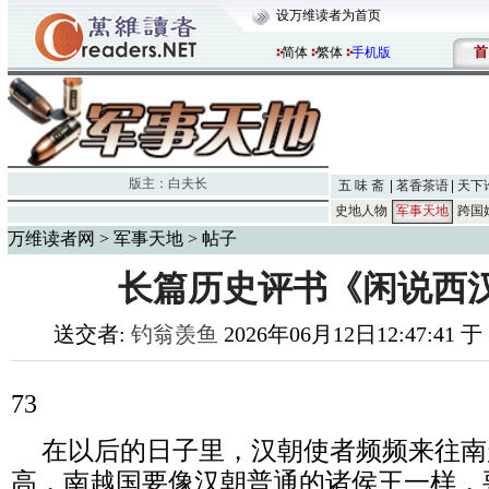
设万维读者为首页
首
简体
繁体
手机版
版主：
白夫长
五 味 斋
茗香茶语
天下
史地人物
军事天地
跨国
万维读者网
>
军事天地
> 帖子
长篇历史评书《闲说西汉
送交者:
钓翁羡鱼
2026年06月12日12:47:41 
73
在以后的日子里，汉朝使者频频来往南
高，南越国要像汉朝普通的诸侯王一样，