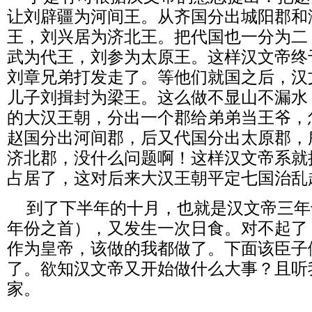
让刘辟疆为河间王。从齐国分出城阳郡和
王，刘兴居为济北王。把代国也一分为二
武为代王，刘参为太原王。这样汉文帝终
刘章兄弟打发走了。等他们就国之后，汉
儿子刘揖封为梁王。这么做不显山不漏水
的大汉王朝，分出一个郡给弟弟当王爷，
赵国分出河间郡，后又代国分出太原郡，
济北郡，没什么问题啊！这样汉文帝系就
占居了，这对后来大汉王朝平定七国治乱
到了下半年的十月，也就是汉文帝三年
年份之首），又发生一次日食。对不起了
作为皇帝，该做的我都做了。下面该臣子
了。欲知汉文帝又开始做什么大事？且听
家。