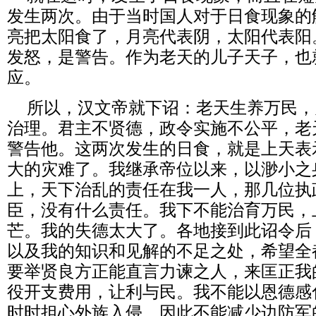
发生两次。由于当时国人对于日食现象的
亮把太阳食了，月亮代表阴，太阳代表阳
发怒，是警告。作为老天的儿子天子，也
应。
所以，汉文帝就下诏：老天生养万民，
治理。君主不贤德，政令实施不公平，老
警告他。这两次发生的日食，就是上天表
大的灾难了。我继承帝位以来，以渺小之
上，天下治乱的责任在我一人，那几位执
臣，没有什么责任。我下不能治育万民，
芒。我的失德太大了。各地接到此诏令后
以及我的知识和见解的不足之处，希望全
要举贤良方正能直言力谏之人，来匡正我
役开支费用，让利与民。我不能以恩德感
时时担心外族入侵，因此不能减少边防军