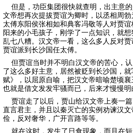
但是，功臣集团很快就查明，出主意的
文帝想再次提拔贾谊为卿时，以丞相周勃
太傅东阳侯张相如和典客冯敬等人对贾谊
阳来的小毛孩子，刚学了一点知识，就想
乱七八糟。汉文帝一看，这么多人反对贾
贾谊派到长沙国任太傅。
但贾谊当时并不明白汉文帝的苦心，认
了这么多好主意，居然被贬到长沙国，就
赋》，以屈原自喻，把汉文帝暗喻楚顷襄
也就是借文发发牢骚而已，后来才慢慢明
贾谊走了以后，贾山给汉文帝上奏一篇
直言君主，并且以秦灭亡的实例劝谏汉文
俭，反对奢华，广开言路等等。
就在这时，发生了日食现象，而且在短