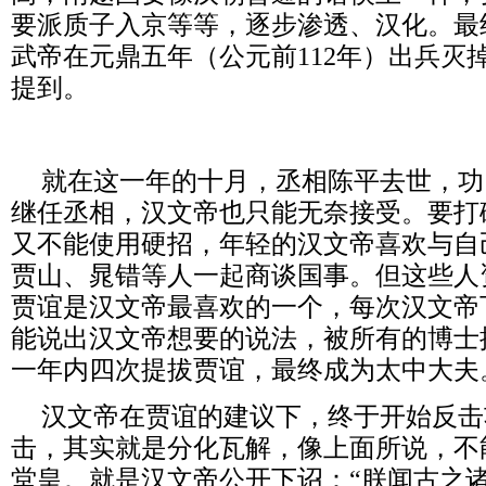
要派质子入京等等，逐步渗透、汉化。最
武帝在元鼎五年（公元前
112
年）出兵灭
提到。
就在这一年的十月，丞相陈平去世，功
继任丞相，汉文帝也只能无奈接受。要打
又不能使用硬招，年轻的汉文帝喜欢与自
贾山、晁错等人一起商谈国事。但这些人
贾谊是汉文帝最喜欢的一个，每次汉文帝
能说出汉文帝想要的说法，被所有的博士
一年内四次提拔贾谊，最终成为太中大夫
汉文帝在贾谊的建议下，终于开始反击
击，其实就是分化瓦解，像上面所说，不
堂皇。就是汉文帝公开下诏：“朕闻古之