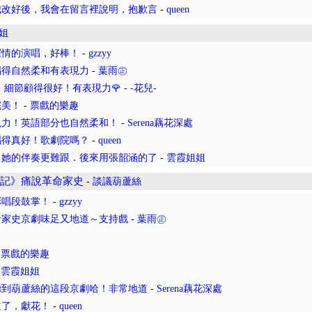
我改好後，我會在留言裡說明，抱歉言
-
queen
姐
深情的演唱，好棒！
-
gzzyy
唱得自然柔和有表現力
-
葉雨㊣
，細節顧得很好！有表現力🌹
-
-花兒-
完美！
-
票戲的樂趣
現力！英語部分也自然柔和！
-
Serena藕花深處
唱得真好！歌劇院嗎？
-
queen
，她的伴奏更難跟．後來用張韶涵的了
-
雲霞姐姐
燈記》痛說革命家史
-
談議葫蘆絲
彩唱段鼓掌！
-
gzzyy
命家史京劇味足又地道～支持戲
-
葉雨㊣
-
票戲的樂趣
-
雲霞姐姐
聽到葫蘆絲的這段京劇哈！非常地道
-
Serena藕花深處
道了，獻花！
-
queen