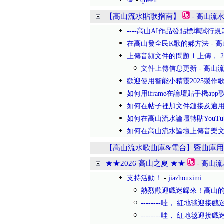
💯
-
queen
【高山流水貼歌指南】
-
高山流
----高山AI作品發貼標準試行規定(
在高山發全民K歌的郝方法
-
高
上傳音頻文件的問題 1 上傳， 2 
文件上傳信息更新
-
高山
歡迎使用智能小精靈2025製作
如何用iframe在論壇貼手機app
如何在帖子裡加文件鏈接及適用火
如何在高山流水論壇轉貼YouTu
如何在高山流水論壇上傳音樂
【高山流水歌曲庫&電台】暨曲庫用
★★2026 高山之夏 ★★
-
高山流
支持活動！
-
jiazhouximi
熱烈歡迎戲迷歸來！高山
--------哇， 紅地毯迎
--------哇， 紅地毯迎