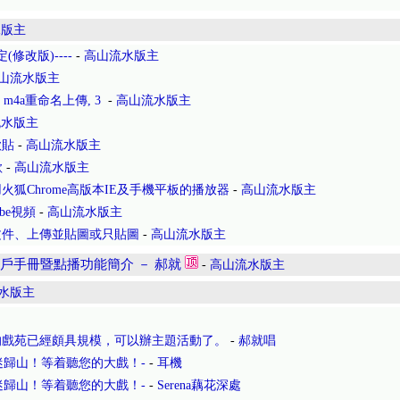
水版主
修改版)----
-
高山流水版主
山流水版主
m4a重命名上傳, 3
-
高山流水版主
流水版主
歌貼
-
高山流水版主
歌
-
高山流水版主
狐Chrome高版本IE及手機平板的播放器
-
高山流水版主
be視頻
-
高山流水版主
文件、上傳並貼圖或只貼圖
-
高山流水版主
戶手冊暨點播功能簡介 － 郝就
-
高山流水版主
水版主
的戲苑已經頗具規模，可以辦主題活動了。
-
郝就唱
接戲迷歸山！等着聽您的大戲！-
-
耳機
接戲迷歸山！等着聽您的大戲！-
-
Serena藕花深處