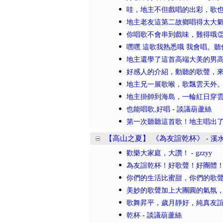
哇，地主不但戲唱的出彩，歌
地主老友這第二故鄉唱得太大
你唱歌不會串到戲味，難得哦👏
嘿嘿 這歌我熟悉哦 我會唱。
地主還學了這首高端大美的男
好感人的介紹，動聽的歌聲，
地主兄一展歌喉，歌飄雲天外
地主掛帥到海島，一輪紅日穿
也能唱歌,好唱
-
談議葫蘆絲
第一次聽聽這首歌！地主唱出
【高山之夏】 《為友誼乾杯》
-
溪
歡樂大家庭，大讚！
-
gzzyy
為友誼乾杯！好歌聲！好團體
你們的生活比蜜甜，你們的歌
美妙的歌聲加上大團圓的氣氛
歌舞昇平，歲月靜好，純真友
乾杯
-
談議葫蘆絲