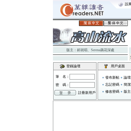
設
版主：
郝就唱
、
Serena藕花深處
登錄論壇
用戶桌面
筆 名：
發布新帖
論壇
忘記密碼
簡潔
密 碼：
修改密碼
版主
註冊新用戶