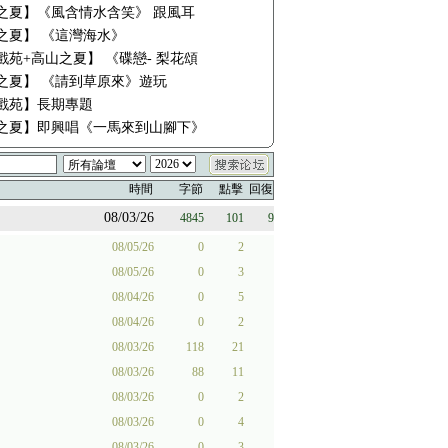
之夏】《風含情水含笑》 跟風耳
之夏】 《這灣海水》
戲苑+高山之夏】 《碟戀- 梨花頌
之夏】 《請到草原來》遊玩
戲苑】長期專題
之夏】即興唱《一馬來到山腳下》
時間
字節
點擊
回復
08/03/26
4845
101
9
08/05/26
0
2
08/05/26
0
3
08/04/26
0
5
08/04/26
0
2
08/03/26
118
21
08/03/26
88
11
08/03/26
0
2
08/03/26
0
4
08/03/26
0
3