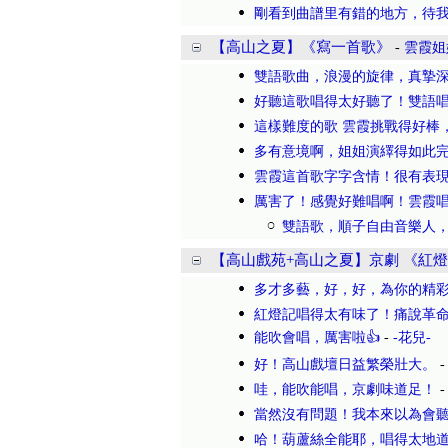
剛看到曲譜里有錯的地方，待
【高山之夏】《寫一首歌》
-
雲霞姐
雙語歌曲，浪漫的旋律，真摯
好聽這歌唱得太好聽了！雙語
這樣難度的歌 雲霞挑戰得好棒
多有意境啊，姐姐演繹得如此
雲霞這首歌字字含情！很有表
厲害了！感覺好難唱啊！雲霞
雙語歌，順子自由音樂人
【高山戲苑+高山之夏】京劇 《紅
多才多藝，好，好，為你的精
紅燈記唱得太有味了！痛說革
能吹會唱，厲害啦👍
-
-花兒-
好！高山戲壇日益繁榮壯大。
哇，能吹能唱，京劇味道足！
當然沒有問題！我本來以為會
哈！葫蘆絲全能耶，唱得太地