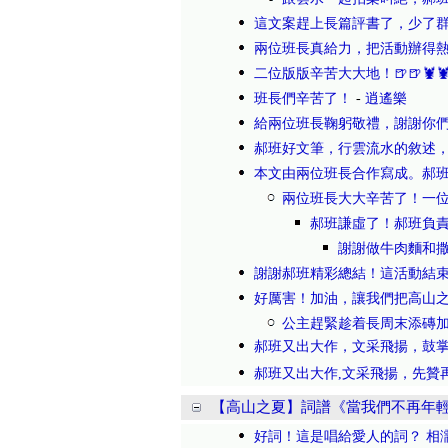
這文案趕上長篇評書了，少了群
兩位班長真給力，把活動辦得
二位版版辛苦大大地！🍺🍺🦞
班長們辛苦了！
-
逍遙樂
給兩位班長鞠躬敬禮，謝謝你
郝班好文筆，行雲流水的敘述
本文由兩位班長合作寫成。郝
兩位班長大大辛苦了！一
郝班謙虛了！郝班負責
謝謝做牛肉麵和
謝謝郝班精彩總結！這活動結
好厲害！加油，讓我們把高山之
公主趕緊趁着長周末添磚
郝班又出大作，文采飛揚，鼓掌獻花
郝班又出大作,文采飛揚，先贊再
【高山之夏】詞譜《當我們不再年
好詞！這是唱給愛人的詞？ 相