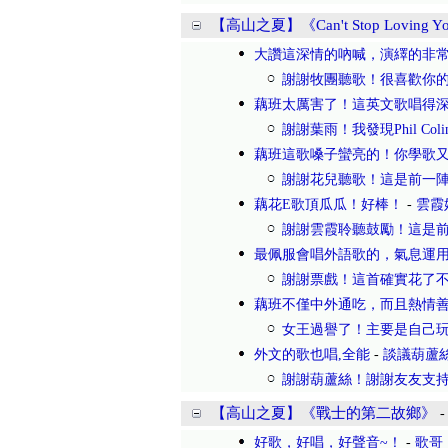
【高山之夏】《Can't Stop Loving Y
大讚這深情的吶喊，演繹的非
謝謝牧團聽歌！很喜歡你的
藕班太厲害了！這英文歌唱得
謝謝葉雨！我發現Phil Co
藕班這歌嗓子蠻亮的！你學歌
謝謝花兒聽歌！這是前一陣
藕花E歌頂瓜瓜！好棒！
-
雲霞
謝謝雲霞聆聽鼓勵！這是前
最佩服會唱外語歌的，氣息運
謝謝票戲！這首確實花了不
藕班不僅中外通吃，而且熱情
女王過譽了！主要是自己玩
外文的歌也唱,全能
-
談議葫蘆
謝謝葫蘆絲！謝謝友友支持
【高山之夏】《戰士的第二故鄉》
好歌，好唱，好聲音~！
-
歌哥