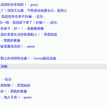
也演繹的非常精彩！
-
gzzyy
氣了！深情又自豪，守島那份熱愛全出
-
葉雨㊣
 我是想串也串不到😭
-
-花兒-
聽你一唱，我就跟下來了！好聽！
-
-花兒-
高音曲子，好！！
-
老貓嚎兩嗓
來源於真實生活的歌最動人！
-
雲霞姐姐
。
-
票戲的樂趣
雲破屋霧高高照！
-
queen
了戰士的深情和自豪！
-
Serena藕花深處
水清幽
！
-
-花兒-
聲真動聽！
-
雲霞姐姐
，好！
-
票戲的樂趣
誼，地久天長！
-
queen