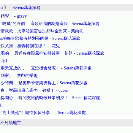
ou 》
-
Serena藕花深處
常精彩！
-
gzzyy
“吶喊”的評價， 這歌給我的就是這個
-
Serena藕花深處
深情款款，火車站無言告別那味全出來
-
葉雨㊣
lins的每首歌都有特別亮的幾
-
Serena藕花深處
又快又准，感覺特別在線！
-
-花兒-
唱的， 最近各種跟風把它排後啦，花兒
-
Serena藕花深處
姐姐
兩天完成的， 一直沒機會發呢！
-
Serena藕花深處
用到家。
-
票戲的樂趣
少時間， 是奧斯卡音樂獎得主
-
Serena藕花深處
善良，對高山盡心盡力，敬禮！
-
queen
得開心， 時間充裕的時候只爭朝夕！
-
Serena藕花深處
絲
“高山戲苑”！期待多多分享！
-
Serena藕花深處
-
不列顛地主