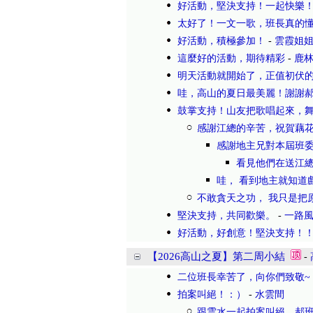
好活動，堅決支持！一起快樂
太好了！一文一歌，班長真的
好活動，積極參加！
-
雲霞姐
這麼好的活動，期待精彩
-
鹿
明天活動就開始了，正值初伏的
哇，高山的夏日最美麗！謝謝
鼓掌支持！山友把歌唱起來，
感謝江總的辛苦，祝賀藕
感謝地主兄對本屆班委
看見他們在送江
哇， 看到地主就知道
不敢貪天之功， 我只是把
堅決支持，共同歡樂。
-
一路
好活動，好創意！堅決支持！
【2026高山之夏】第二周小結
-
二位班長幸苦了，向你們致敬~
拍案叫絕！：）
-
水雲間
跟雲水一起拍案叫絕，郝