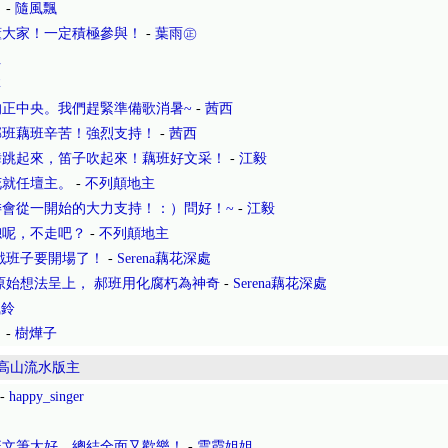
！
-
隨風飄
懂大家！一定積極參與！
-
葉雨㊣
姐
林
正中央。我們趕緊準備歌消暑~
-
茜西
郝班藕班辛苦！強烈支持！
-
茜西
舞跳起來，笛子吹起來！藕班好文采！
-
江毅
花就任壇主。
-
不列顛地主
會從一開始的大力支持！：）問好！~
-
江毅
總呢，不走吧？
-
不列顛地主
戲班子要開場了！
-
Serena藕花深處
原始想法呈上， 郝班用化腐朽為神奇
-
Serena藕花深處
風鈴
！
-
樹燁子
高山流水版主
-
happy_singer
班文筆太好，總結全面又歡樂！
-
雲霞姐姐