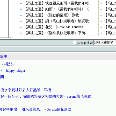
【高山之夏】快速跟風細雨《當我們年輕
【高山
【高山之夏】細雨：《當我們年輕時》《
【高山
【高山之夏】《沉默的榮耀》 劉牧
【高山
【高山之夏】詞《高山快樂歌者》填詞歌
【高山
【高山之夏】花兒 《Love Me Tender》
【高山
【高山之夏】《翻身農奴把歌唱》平衡/
【高山
按筆名搜索
水版主
！
-
-花兒-
~
-
happy_singer
雲間
山流水京劇社好多人好熱鬧
-
耳機
起一個台子， 完成國粹薪火相傳的大業
-
Serena藕花深處
林
豎起梧桐樹， 引來金鳳凰。
-
Serena藕花深處