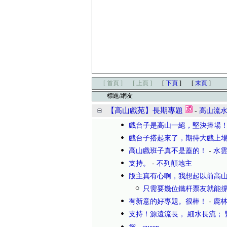
[ 首頁 ]
[ 上頁 ]
[
下頁
]
[
末頁
]
標題/網友
【高山戲苑】長期專題
-
高山流
戲台子是高山一絕，堅決捧場
戲台子搭起來了，期待大戲上場
高山戲班子真不是蓋的！
-
水
支持。
-
不列顛地主
版主真有心啊，我想起以前高
只需要幾位鐵杆票友就能撐
有新意的好專題。很棒！
-
鹿
支持！源遠流長， 細水長流； 