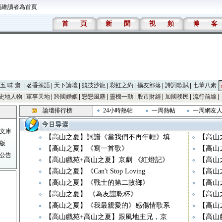
萬維讀者為首頁
首
頁
新
聞
視
頻
博
客
五 味 齋
茗香茶語
天下論壇
競技沙龍
彩虹之約
攝友部落
詩詞歌賦
七葷八素
史地人物
軍事天地
跨國婚姻
戀戀風塵
靈機一動
股市財經
加國移民
流行前線
論壇排行榜
24小時熱帖
一周熱帖
一周網友
文庫
【高山之夏】詞譜《當我們不再年輕》填
【高山
版
【高山之夏】《寫一首歌》
【高山
公告
【高山戲苑+高山之夏】京劇 《紅燈記》
【高山
【高山之夏】《Can't Stop Loving
【高山
【高山之夏】《戰士的第二故鄉》
【高山之夏
【高山之夏】 《為友誼乾杯》
【高山
【高山之夏】《我最親愛的》感傷情歌系
【高山
【高山戲苑+高山之夏】跟風地主兄，京
【高山