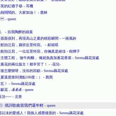
英的紅襪子😄
-
耳機
熱熱鬧鬧的。大家加油！
-
鹿林
🦞
-
queen
們。
-
自我陶醉的綠葉
，面面俱到，再現高山之夏的精彩瞬間
-
一路風鈴
班航拍泛寫，藕班近景特寫。
-
郝就唱
位航拍泛寫，一位近景特寫，你倆真是絕佳
-
樹燁子
主體工程， 做牛肉麵， 俺就負責加蔥花香菜
-
Serena藕花深處
撒蔥花的兩位版主！都辛苦了！
-
-花兒-
束後怎麼辦呀，沒你的回顧
-
Serena藕花深處
夏溫度推到沸點100度：）
-
茜西
加瓦！
-
Serena藕花深處
，💰💰💰
-
queen
頂~~~
-
北青
輕》填詞歌曲當我們還年輕
-
queen
濡以沫的愛感人！我個人感覺後面的
-
Serena藕花深處