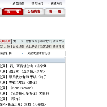
廣告服務
聯繫我們
關於萬維
論
壇
分類廣告
購
物
高山流水
海 二 代
教育學術
笑林之聲
健康生活
新 大 陸
影視娛樂
焦點房談
我愛我車
美國移民
人氣排行榜
一周網友灌水排行榜
之夏】 四川西昌螺髻山《溫泉瀑
之夏】跟版主 《風含情水含笑》
之夏】跟風牧牧老師 學唱《鴿子
之夏】樊樊現場版《畫你》
】《Nella Fantasia》
之夏】《我曾用心愛着你》老歌翻
之夏】《聽海》
戲苑+高山之夏】京劇《大登殿》