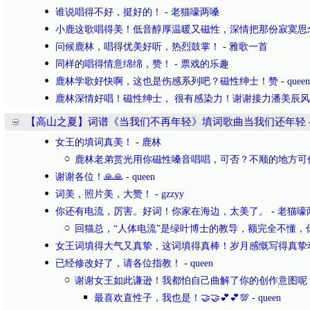
谁说唱得不好，挺好的！
-
老猫嚎两嗓
小鹿这歌唱得美！低音醇厚温暖又磁性，深情把那份寂寞思
问候鹿林，唱得优美好听，热烈鼓掌！
-
雅歌一首
同样的唱得情意绵绵，赞！
-
票戏的乐趣
鹿林学歌好快啊，这也是伤感系列吧？磁性绅士！赞
-
queen
鹿林深情好唱！磁性绅士， 很有感染力！谢谢接力潘美辰
【高山之夏】词谱《当我们不再年轻》填词歌曲当我们还年轻
女王的填词真美！
-
鹿林
鹿林老弟赏光用你磁性嗓音唱唱，可否？不顺的地方可
谢谢各位！🙏🙏
-
queen
词美，照片美，大赞！
-
gzzyy
你还有电流，厉害。好词！你家在海边，太美了。
-
老猫嚎
回猫总，“人体电流”是绿叶博士的教导，额完全不懂，
女王词填得大气又真挚，这词填得真棒！岁月感慨写得真挚
已经修改好了，请各位指教！
-
queen
谢谢女王如此谦逊！我都怕自己曲解了你的创作意图呢
最喜欢直性子，我也是！🤝🤝💕💕💯
-
queen