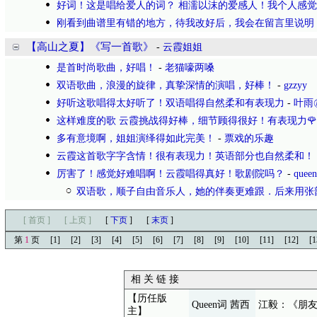
好词！这是唱给爱人的词？ 相濡以沫的爱感人！我个人感
刚看到曲谱里有错的地方，待我改好后，我会在留言里说明
【高山之夏】《写一首歌》
-
云霞姐姐
是首时尚歌曲，好唱！
-
老猫嚎两嗓
双语歌曲，浪漫的旋律，真挚深情的演唱，好棒！
-
gzzyy
好听这歌唱得太好听了！双语唱得自然柔和有表现力
-
叶雨
这样难度的歌 云霞挑战得好棒，细节顾得很好！有表现力🌹
多有意境啊，姐姐演绎得如此完美！
-
票戏的乐趣
云霞这首歌字字含情！很有表现力！英语部分也自然柔和！
厉害了！感觉好难唱啊！云霞唱得真好！歌剧院吗？
-
queen
双语歌，顺子自由音乐人，她的伴奏更难跟．后来用张
[ 首页 ]
[ 上页 ]
[
下页
]
[
末页
]
第
1
页
[1]
[2]
[3]
[4]
[5]
[6]
[7]
[8]
[9]
[10]
[11]
[12]
[1
相 关 链 接
【历任版
Queen词 茜西
江毅：《朋
主】