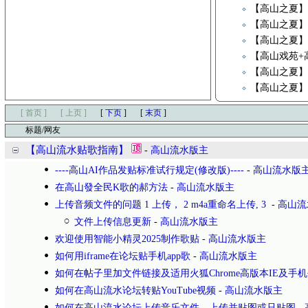
【高山之夏
【高山之夏
【高山之夏
【高山戏苑+
【高山之夏】《Ca
【高山之夏
[ 首页 ]
[ 上页 ]
[
下页
]
[
末页
]
标题/网友
【高山流水贴歌指南】
-
高山流水版主
----高山AI作品发贴标准试行规定(修改版)----
-
高山流水版
在高山發全民K歌的郝方法
-
高山流水版主
上传音频文件的问题 1 上传， 2 m4a重命名上传, 3
-
高山流
文件上传信息更新
-
高山流水版主
欢迎使用智能小精灵2025制作歌贴
-
高山流水版主
如何用iframe在论坛贴手机app歌
-
高山流水版主
如何在帖子里加文件链接及适用火狐Chrome高版本IE及手
如何在高山流水论坛转贴YouTube视频
-
高山流水版主
如何在高山流水论坛上传音乐文件、上传并贴图或只贴图
-