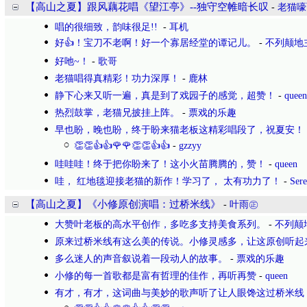
【高山之夏】跟风藕花唱《望江亭》--独守空帷暗长叹
-
老猫嚎
唱的很细致，韵味很足!!
-
耳机
好👍！宝刀不老啊！好一个寡居经堂的谭记儿。
-
不列颠地
好吔~！
-
歌哥
老猫唱得真精彩！功力深厚！
-
鹿林
静下心来又听一遍，真是到了戏园子的感觉，超赞！
-
queen
热烈鼓掌，老猫兄披挂上阵。
-
票戏的乐趣
早也盼，晚也盼，终于盼来猫老板这精彩唱段了，祝夏安！
👏👏👍👍🌹🌹👏👏👍👍
-
gzzyy
哇哇哇！终于把你盼来了！这小火苗腾腾的，赞！
-
queen
哇， 红地毯迎接老猫的新作！学习了， 太有功力了！
-
Se
【高山之夏】《小修原创演唱：过桥米线》
-
叶雨㊣
大赞叶老板的高水平创作，多吃多支持美食系列。
-
不列颠
原来过桥米线有这么美的传说。小修灵感多，让这原创听起
多么迷人的声音叙说着一段动人的故事。
-
票戏的乐趣
小修的每一首歌都是富有哲理的佳作，再听再赞
-
queen
有才，有才，这词曲与美妙的歌声听了让人眼馋这过桥米线