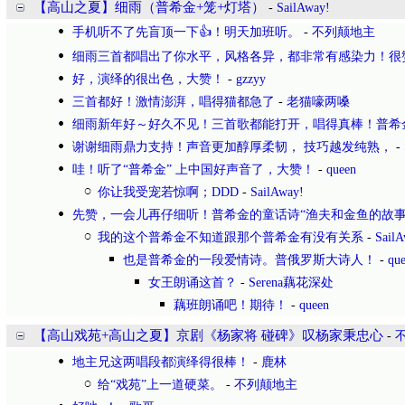
【高山之夏】细雨（普希金+笼+灯塔）
-
SailAway!
手机听不了先盲顶一下👍！明天加班听。
-
不列颠地主
细雨三首都唱出了你水平，风格各异，都非常有感染力！很
好，演绎的很出色，大赞！
-
gzzyy
三首都好！激情澎湃，唱得猫都急了
-
老猫嚎两嗓
细雨新年好～好久不见！三首歌都能打开，唱得真棒！普希
谢谢细雨鼎力支持！声音更加醇厚柔韧， 技巧越发纯熟，
-
哇！听了“普希金” 上中国好声音了，大赞！
-
queen
你让我受宠若惊啊；DDD
-
SailAway!
先赞，一会儿再仔细听！普希金的童话诗“渔夫和金鱼的故事
我的这个普希金不知道跟那个普希金有没有关系
-
SailA
也是普希金的一段爱情诗。普俄罗斯大诗人！
-
qu
女王朗诵这首？
-
Serena藕花深处
藕班朗诵吧！期待！
-
queen
【高山戏苑+高山之夏】京剧《杨家将 碰碑》叹杨家秉忠心
-
地主兄这两唱段都演绎得很棒！
-
鹿林
给“戏苑”上一道硬菜。
-
不列颠地主