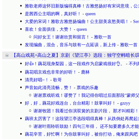
雅歌老师这怀旧新版编得真棒！古雅悠扬好有宋词意境，公
是茜西公主唱的啊，真好听！
-
queen
大爱的宋词！雅歌古雅悠扬编曲！公主甜美哀愁美唱！
-
Se
喜欢！全面俱佳，大赞！
-
queen
问好女王！谢谢欣赏和留言！
-
雅歌一首
发现编曲，混合，音乐与鼓有一点延误，新上传
-
雅歌一首
【高山戏苑+高山之夏】京剧《望江亭》选段：独守空帏暗长
好👍！藕花现身梨园，这一段戏作为启蒙戏很好👌。
-
不列
藕花唱京戏也非常的好听！
-
鹿林
清亮好唱~！
-
歌哥
声音如此清亮流畅，赞！
-
票戏的乐趣
谢谢票戏听戏！谬赞了！我记得你唱过后面那段“蒙师父
好，好，藕花好戏连台，台台精彩！鼓掌叫好！
-
gzzyy
谢谢牧团！我看过你演双簧的京剧片段， 那才叫精彩！
藕班太厉害了！这段望江亭选段唱得真棒！从跌倒处再爬起
谢谢叶雨聆听鼓励！四句三年得， 还不知要磨多久才
藕花辛苦，好忙啊！为你鼓掌叫好，被你打动，俺来跟风吧