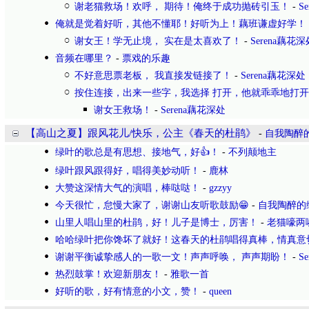
谢老猫救场！欢呼， 期待！俺终于成功抛砖引玉！
-
S
俺就是觉着好听，其他不懂耶！好听为上！藕班谦虚好学！
谢女王！学无止境， 实在是太喜欢了！
-
Serena藕花深
音频在哪里？
-
票戏的乐趣
不好意思票老板， 我直接发链接了！
-
Serena藕花深处
按住连接，出来一些字，我选择 打开，他就乖乖地打
谢女王救场！
-
Serena藕花深处
【高山之夏】跟风花儿/快乐，公主《春天的杜鹃》
-
自我陶醉
绿叶的歌总是有思想、接地气，好👍！
-
不列颠地主
绿叶跟风跟得好，唱得美妙动听！
-
鹿林
大赞这深情大气的演唱，棒哒哒！
-
gzzyy
今天很忙，怠慢大家了，谢谢山友听歌鼓励😁
-
自我陶醉的
山里人唱山里的杜鹃，好！儿子是博士，厉害！
-
老猫嚎两
哈哈绿叶把你馋坏了就好！这春天的杜鹃唱得真棒，情真意
谢谢平衡诚挚感人的一歌一文！声声呼唤， 声声期盼！
-
S
热烈鼓掌！欢迎新朋友！
-
雅歌一首
好听的歌，好有情意的小文，赞！
-
queen