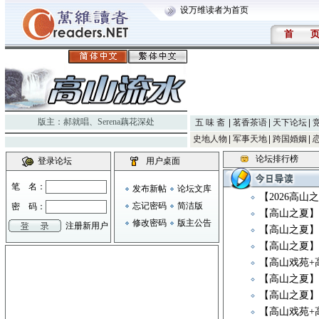
设万维读者为首页
首
版主：
郝就唱
、
Serena藕花深处
五 味 斋
茗香茶语
天下论坛
史地人物
军事天地
跨国婚姻
论坛排行榜
登录论坛
用户桌面
笔 名：
发布新帖
论坛文库
【2026高
忘记密码
简洁版
密 码：
【高山之夏】
修改密码
版主公告
注册新用户
【高山之夏
【高山之夏】
【高山戏苑+
【高山之夏】
【高山之夏】
【高山戏苑+