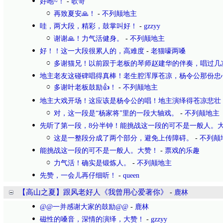
好吔~！
-
歌哥
再致夏安🙏！
-
不列颠地主
哇，两大段，精彩，鼓掌叫好！
-
gzzyy
谢谢🙏！力气活健身。
-
不列颠地主
好！！这一大段很累人的，高难度
-
老猫嚎两嗓
多谢猫兄！以前跟于老板的琴师赵建华的伴奏，唱过几
地主老友这碰碑唱得真棒！老生腔浑厚苍凉，杨令公那份忠
多谢叶老板鼓励👍！
-
不列颠地主
地主大戏开场！这应该是杨令公的唱！地主演绎得苍凉悲壮
对，这一段是“杨家将”里的一段大轴戏。
-
不列颠地主
先听了第一段，8分半钟！能挑战这一段的可不是一般人。
这是一整段分成了两个部分，避免上传障碍。
-
不列颠
能挑战这一段的可不是一般人。大赞！
-
票戏的乐趣
力气活！确实是锻炼人。
-
不列颠地主
先赞，一会儿再仔细听！
-
queen
【高山之夏】跟风老好人《我曾用心爱著你》
-
鹿林
@@一并感谢大家的鼓励@@
-
鹿林
磁性的嗓音，深情的演绎，大赞！
-
gzzyy