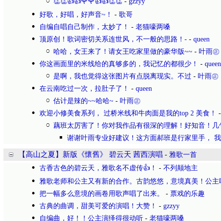
👏👏👍👍🌹🌹👍👍👏👏
-
gzzyy
好歌，好唱，好声音~！
-
歌哥
自编自唱自己制作，太妙了！
-
老猫嚎两嗓
顶原创！歌词密切关系连世风，不一般的思路！-
-
queen
哈哈，女王来了！请女王吃家里做的豪华版~~
-
叶雨㊣
你这画面里的米线给的真够多的，我记忆的都很少！
-
queen
是啊，我也觉得这张图片有点脱离现实。不过
-
叶雨㊣
在云南吃过一次，拉肚子了！
-
queen
估计是辣的~~哈哈~
-
叶雨㊣
欢迎小修美食系列， 过桥米线和牛肉面是我的top 2 美食！
藕班太厉害了！你对我作品有很深的理解！好知音！几
谢谢叶雨专业好建议！这方面郝班是行家里手， 
【高山之夏】新版《懷舊》 碧云天 茜西演唱
-
雅歌一首
古香古色的碧云天，雅歌名不虚传👍！
-
不列颠地主
雅歌老师和公主又有新的合作。古韵悠悠，意境真美！公主
把一幅多么意境的画卷用歌声唱了出来。
-
票戏的乐趣
古典的曲调，甜美可爱的演唱！大赞！
-
gzzyy
自编曲，好！！公主演绎得很动听
-
老猫嚎两嗓