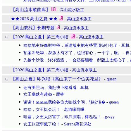
【高山流水歌曲库】
-
高山流水版主
★★2026 高山之夏 ★★
-
高山流水版主
【高山戏苑】长期专题
-
高山流水版主
【2026高山之夏】第三周小结
-
高山流水版主
哈哈地主好像财神爷，感谢版主把有些置顶贴打包了
-
耳机
拍案叫绝😁，郝版太有才了，也很有心，一个字，服。
-
自
先抢个沙发，洋洋洒洒，一会还要细看，郝版主太细心了，
【2026高山之夏】第二周小结
-
高山流水版主
【高山之夏】即兴唱《高山来了一个位美花旦》
-
queen
还有美照吗，我赶快下楼看看
-
耳机
女王幽默有趣👍
-
鹿林
谢谢！🙏🙏🙏我给各位大咖找个闲，轻松轻�
-
queen
哈哈，女王挺会玩！
-
老猫嚎两嗓
哇塞，女王太厉害了，即兴演唱，棒哒哒！
-
gzzyy
女王张冠李戴了哈！
-
Serena藕花深处