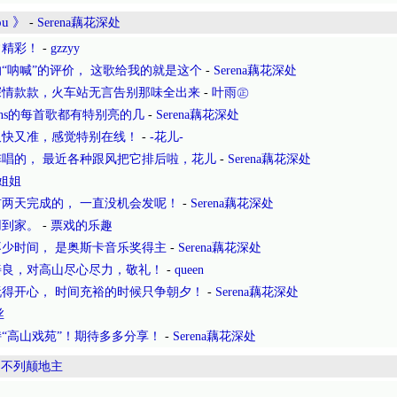
ou 》
-
Serena藕花深处
常精彩！
-
gzzyy
“呐喊”的评价， 这歌给我的就是这个
-
Serena藕花深处
深情款款，火车站无言告别那味全出来
-
叶雨㊣
lins的每首歌都有特别亮的几
-
Serena藕花深处
又快又准，感觉特别在线！
-
-花儿-
唱的， 最近各种跟风把它排后啦，花儿
-
Serena藕花深处
姐姐
两天完成的， 一直没机会发呢！
-
Serena藕花深处
用到家。
-
票戏的乐趣
少时间， 是奥斯卡音乐奖得主
-
Serena藕花深处
善良，对高山尽心尽力，敬礼！
-
queen
得开心， 时间充裕的时候只争朝夕！
-
Serena藕花深处
丝
“高山戏苑”！期待多多分享！
-
Serena藕花深处
-
不列颠地主