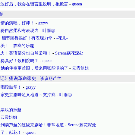
我改好后，我会在留言里说明，抱歉言
-
queen
姐
深情的演唱，好棒！
-
gzzyy
唱得自然柔和有表现力
-
叶雨㊣
，细节顾得很好！有表现力🌹
-
-花儿-
完美！
-
票戏的乐趣
现力！英语部分也自然柔和！
-
Serena藕花深处
唱得真好！歌剧院吗？
-
queen
，她的伴奏更难跟．后来用张韶涵的了
-
云霞姐姐
灯记》痛说革命家史
-
谈议葫芦丝
彩唱段鼓掌！
-
gzzyy
命家史京剧味足又地道～支持戏
-
叶雨㊣
-
票戏的乐趣
-
云霞姐姐
听到葫芦丝的这段京剧哈！非常地道
-
Serena藕花深处
道了，献花！
-
queen