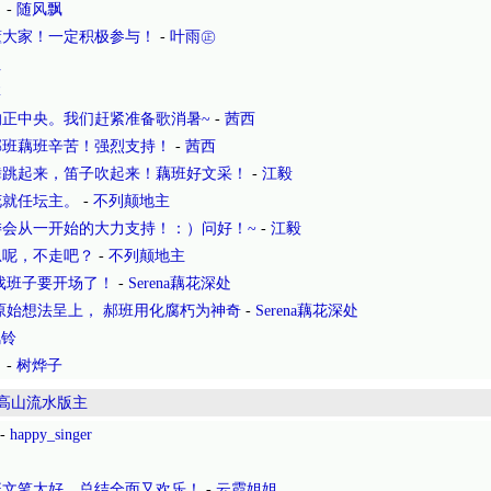
！
-
随风飘
懂大家！一定积极参与！
-
叶雨㊣
姐
林
正中央。我们赶紧准备歌消暑~
-
茜西
郝班藕班辛苦！强烈支持！
-
茜西
舞跳起来，笛子吹起来！藕班好文采！
-
江毅
花就任坛主。
-
不列颠地主
会从一开始的大力支持！：）问好！~
-
江毅
总呢，不走吧？
-
不列颠地主
戏班子要开场了！
-
Serena藕花深处
原始想法呈上， 郝班用化腐朽为神奇
-
Serena藕花深处
风铃
！
-
树烨子
高山流水版主
-
happy_singer
班文笔太好，总结全面又欢乐！
-
云霞姐姐