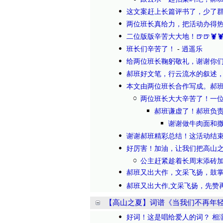
这文案赶上长篇评书了，少了群
两位班长真给力，把活动办得
二位版版辛苦大大地！🍺🍺🦞
班长们辛苦了！
-
逍遥乐
给两位班长鞠躬敬礼，谢谢你
郝班好文笔，行云流水的叙述
本文由两位班长合作写成。郝
两位班长大大辛苦了！一
郝班谦虚了！郝班负责
谢谢做牛肉面和
谢谢郝班精彩总结！这活动结
好厉害！加油，让我们把高山之
公主赶紧趁着长周末添砖
郝班又出大作，文采飞扬，鼓掌献花
郝班又出大作,文采飞扬，先赞再
【高山之夏】词谱《当我们不再年
好词！这是唱给爱人的词？ 相