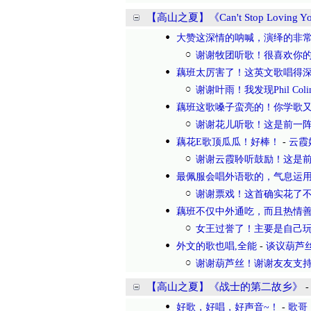
【高山之夏】《Can't Stop Loving Y
大赞这深情的呐喊，演绎的非
谢谢牧团听歌！很喜欢你的
藕班太厉害了！这英文歌唱得
谢谢叶雨！我发现Phil Co
藕班这歌嗓子蛮亮的！你学歌
谢谢花儿听歌！这是前一阵
藕花E歌顶瓜瓜！好棒！
-
云霞
谢谢云霞聆听鼓励！这是前
最佩服会唱外语歌的，气息运
谢谢票戏！这首确实花了不
藕班不仅中外通吃，而且热情
女王过誉了！主要是自己玩
外文的歌也唱,全能
-
谈议葫芦
谢谢葫芦丝！谢谢友友支持
【高山之夏】《战士的第二故乡》
好歌，好唱，好声音~！
-
歌哥