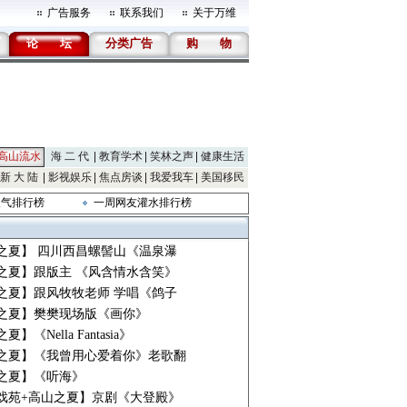
广告服务
联系我们
关于万维
论
坛
分类广告
购
物
高山流水
海 二 代
教育学术
笑林之声
健康生活
新 大 陆
影视娱乐
焦点房谈
我爱我车
美国移民
人气排行榜
一周网友灌水排行榜
之夏】 四川西昌螺髻山《温泉瀑
之夏】跟版主 《风含情水含笑》
之夏】跟风牧牧老师 学唱《鸽子
之夏】樊樊现场版《画你》
】《Nella Fantasia》
之夏】《我曾用心爱着你》老歌翻
之夏】《听海》
戏苑+高山之夏】京剧《大登殿》