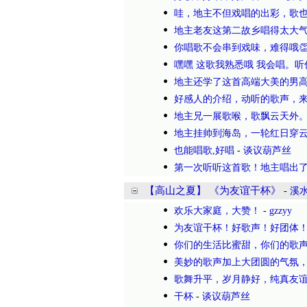
哇，地主不但戏唱的出彩，歌
地主老友这第二故乡唱得太大
你唱歌不会串到戏味，难得哦👏
嘿嘿 这歌我熟悉哦 我会唱。
地主还学了这首高端大美的男
好感人的介绍，动听的歌声，
地主兄一展歌喉，歌飘云天外
地主挂帅到海岛，一轮红日穿
也能唱歌,好唱
-
谈议葫芦丝
第一次听听这首歌！地主唱出
【高山之夏】 《为友谊干杯》
-
溪
欢乐大家庭，大赞！
-
gzzyy
为友谊干杯！好歌声！好团体
你们的生活比蜜甜，你们的歌
美妙的歌声加上大团圆的气氛
歌舞升平，岁月静好，纯真友
干杯
-
谈议葫芦丝