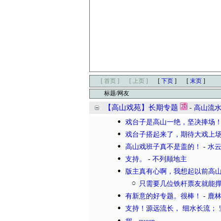
[ 首页 ]
[ 上页 ]
[
下页
]
[
末页
]
标题/网友
【高山戏苑】长期专题
-
高山流
戏台子是高山一绝，坚决捧场
戏台子搭起来了，期待大戏上场
高山戏班子真不是盖的！
-
水
支持。
-
不列颠地主
版主真有心啊，我想起以前高
只需要几位铁杆票友就能撑
有新意的好专题。很棒！
-
鹿
支持！源远流长， 细水长流； 