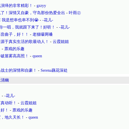
也演绎的非常精彩！
-
gzzyy
气了！深情又自豪，守岛那份热爱全出
-
叶雨㊣
 我是想串也串不到😭
-
-花儿-
听你一唱，我就跟下来了！好听！
-
-花儿-
高音曲子，好！！
-
老猫嚎两嗓
来源于真实生活的歌最动人！
-
云霞姐姐
。
-
票戏的乐趣
云破屋雾高高照！
-
queen
了战士的深情和自豪！
-
Serena藕花深处
水清幽
！
-
-花儿-
声真动听！
-
云霞姐姐
，好！
-
票戏的乐趣
谊，地久天长！
-
queen