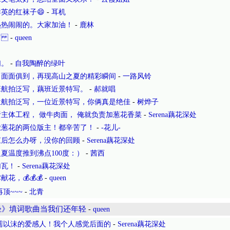
英的红袜子😄
-
耳机
热热闹闹的。大家加油！
-
鹿林
🦞
-
queen
们。
-
自我陶醉的绿叶
，面面俱到，再现高山之夏的精彩瞬间
-
一路风铃
班航拍泛写，藕班近景特写。
-
郝就唱
位航拍泛写，一位近景特写，你俩真是绝佳
-
树烨子
主体工程， 做牛肉面， 俺就负责加葱花香菜
-
Serena藕花深处
撒葱花的两位版主！都辛苦了！
-
-花儿-
束后怎么办呀，没你的回顾
-
Serena藕花深处
夏温度推到沸点100度：）
-
茜西
加瓦！
-
Serena藕花深处
，💰💰💰
-
queen
顶~~~
-
北青
轻》填词歌曲当我们还年轻
-
queen
濡以沫的爱感人！我个人感觉后面的
-
Serena藕花深处