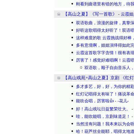
刚看到曲谱里有错的地方，待
【高山之夏】《写一首歌》
-
云霞姐
双语歌曲，浪漫的旋律，真挚
好听这歌唱得太好听了！双语
这样难度的歌 云霞挑战得好棒
多有意境啊，姐姐演绎得如此
云霞这首歌字字含情！很有表
厉害了！感觉好难唱啊！云霞
双语歌，顺子自由音乐人
【高山戏苑+高山之夏】京剧 《红
多才多艺，好，好，为你的精
红灯记唱得太有味了！痛说革
能吹会唱，厉害啦👍
-
-花儿-
好！高山戏坛日益繁荣壮大。
哇，能吹能唱，京剧味道足！
当然没有问题！我本来以为会
哈！葫芦丝全能耶，唱得太地