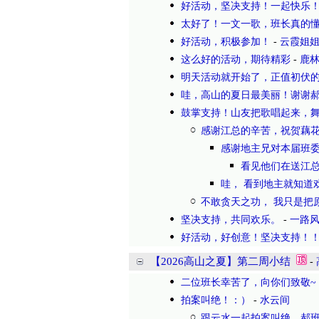
好活动，坚决支持！一起快乐
太好了！一文一歌，班长真的
好活动，积极参加！
-
云霞姐
这么好的活动，期待精彩
-
鹿
明天活动就开始了，正值初伏的
哇，高山的夏日最美丽！谢谢
鼓掌支持！山友把歌唱起来，
感谢江总的辛苦，祝贺藕
感谢地主兄对本届班委
看见他们在送江
哇， 看到地主就知道
不敢贪天之功， 我只是把
坚决支持，共同欢乐。
-
一路
好活动，好创意！坚决支持！
【2026高山之夏】第二周小结
-
二位班长幸苦了，向你们致敬~
拍案叫绝！：）
-
水云间
跟云水一起拍案叫绝，郝