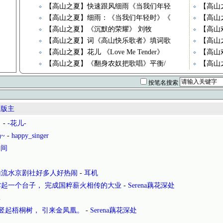
【高山之夏】快速跟风细雨《当我们年轻
【高山
【高山之夏】细雨：《当我们年轻时》《
【高山
【高山之夏】《沉默的荣耀》 刘牧
【高山
【高山之夏】词《高山快乐歌者》填词歌
【高山
【高山之夏】花儿 《Love Me Tender》
【高山
【高山之夏】《翻身农奴把歌唱》平衡/
【高山
按笔名搜索
水版主
！
-
-花儿-
~
-
happy_singer
云间
山流水京剧社好多人好热闹
-
耳机
起一个台子， 完成国粹薪火相传的大业
-
Serena藕花深处
林
竖起梧桐树， 引来金凤凰。
-
Serena藕花深处