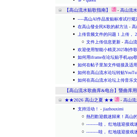
💯
-
queen
【高山流水贴歌指南】
-
高山流
----高山AI作品发贴标准试行规定(
在高山發全民K歌的郝方法
-
高
上传音频文件的问题 1 上传， 2 
文件上传信息更新
-
高山
欢迎使用智能小精灵2025制作
如何用iframe在论坛贴手机app
如何在帖子里加文件链接及适用火
如何在高山流水论坛转贴YouTu
如何在高山流水论坛上传音乐
【高山流水歌曲库&电台】暨曲库用
★★2026 高山之夏 ★★
-
高山流
支持活动！
-
jiazhouximi
熱烈歡迎戲迷歸來！高山
--------哇， 红地毯迎
--------哇， 红地毯迎