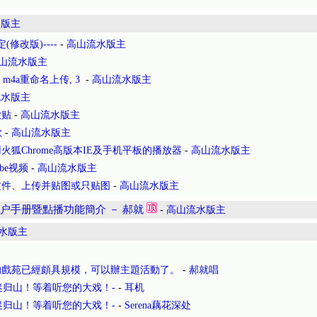
水版主
修改版)----
-
高山流水版主
山流水版主
m4a重命名上传, 3
-
高山流水版主
流水版主
歌贴
-
高山流水版主
歌
-
高山流水版主
狐Chrome高版本IE及手机平板的播放器
-
高山流水版主
be视频
-
高山流水版主
文件、上传并贴图或只贴图
-
高山流水版主
户手册暨點播功能簡介 － 郝就
-
高山流水版主
水版主
的戲苑已經頗具規模，可以辦主題活動了。
-
郝就唱
接戏迷归山！等着听您的大戏！-
-
耳机
接戏迷归山！等着听您的大戏！-
-
Serena藕花深处