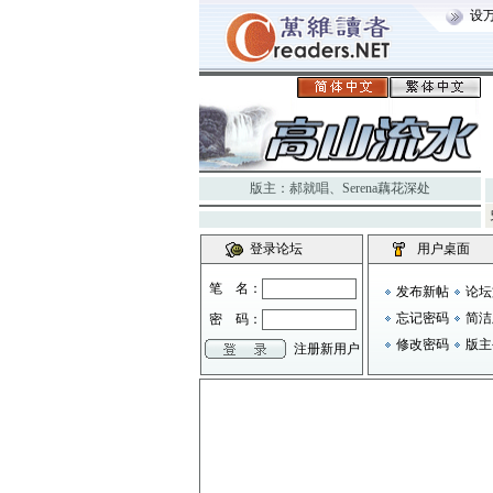
设
版主：
郝就唱
、
Serena藕花深处
登录论坛
用户桌面
笔 名：
发布新帖
论坛
忘记密码
简洁
密 码：
修改密码
版主
注册新用户