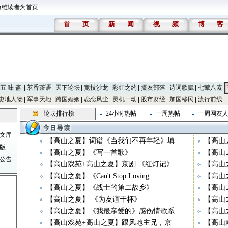
万维读者为首页
首
页
新
闻
视
频
博
客
五 味 斋
茗香茶语
天下论坛
竞技沙龙
彩虹之约
摄友部落
诗词歌赋
七荤八素
史地人物
军事天地
跨国婚姻
恋恋风尘
灵机一动
股市财经
加国移民
流行前线
论坛排行榜
24小时热帖
一周热帖
一周网友
文库
【高山之夏】词谱《当我们不再年轻》填
【高山
版
【高山之夏】《写一首歌》
【高山
公告
【高山戏苑+高山之夏】京剧 《红灯记》
【高山
【高山之夏】《Can't Stop Loving
【高山
【高山之夏】《战士的第二故乡》
【高山之夏
【高山之夏】 《为友谊干杯》
【高山
【高山之夏】《我最亲爱的》感伤情歌系
【高山
【高山戏苑+高山之夏】跟风地主兄，京
【高山