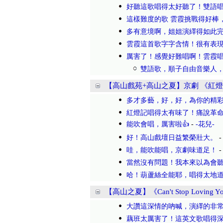
好聽這歌唱得太好聽了！雙語
這樣難度的歌 雲霞挑戰得好棒
多有意境啊，姐姐演繹得如此
雲霞這首歌字字含情！很有表
厲害了！感覺好難唱啊！雲霞
雙語歌，順子自由音樂人
【高山戲苑+高山之夏】京劇 《紅
多才多藝，好，好，為你的精
紅燈記唱得太有味了！痛說革
能吹會唱，厲害啦👍
-
-花兒-
好！高山戲壇日益繁榮壯大。
哇，能吹能唱，京劇味道足！
當然沒有問題！我本來以為會
哈！葫蘆絲全能耶，唱得太地
【高山之夏】《Can't Stop Loving Y
大讚這深情的吶喊，演繹的非
藕班太厲害了！這英文歌唱得