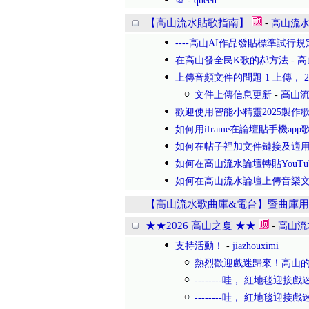
💯
-
queen
【高山流水貼歌指南】
-
高山流
----高山AI作品發貼標準試行規定(
在高山發全民K歌的郝方法
-
高
上傳音頻文件的問題 1 上傳， 2 
文件上傳信息更新
-
高山
歡迎使用智能小精靈2025製作
如何用iframe在論壇貼手機app
如何在帖子裡加文件鏈接及適用火
如何在高山流水論壇轉貼YouTu
如何在高山流水論壇上傳音樂
【高山流水歌曲庫&電台】暨曲庫用
★★2026 高山之夏 ★★
-
高山流
支持活動！
-
jiazhouximi
熱烈歡迎戲迷歸來！高山
--------哇， 紅地毯迎
--------哇， 紅地毯迎