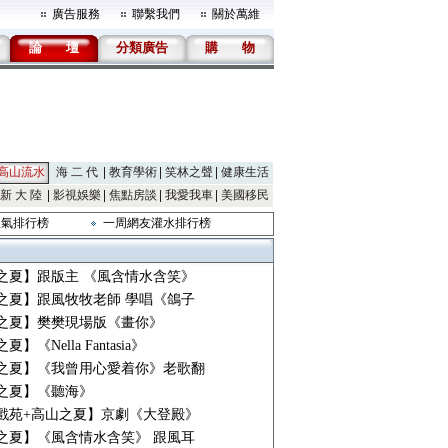
廣告服務
聯繫我們
關於萬維
論
壇
分類廣告
購
物
高山流水
海 二 代
教育學術
笑林之聲
健康生活
新 大 陸
影視娛樂
焦點房談
我愛我車
美國移民
人氣排行榜
一周網友灌水排行榜
之夏】跟版主 《風含情水含笑》
之夏】跟風牧牧老師 學唱《鴿子
之夏】樊樊現場版《畫你》
】《Nella Fantasia》
之夏】《我曾用心愛着你》老歌翻
之夏】《聽海》
戲苑+高山之夏】京劇《大登殿》
之夏】《風含情水含笑》 跟風耳