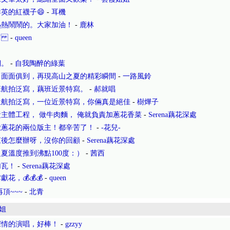
英的紅襪子😄
-
耳機
熱熱鬧鬧的。大家加油！
-
鹿林
🦞
-
queen
們。
-
自我陶醉的綠葉
，面面俱到，再現高山之夏的精彩瞬間
-
一路風鈴
班航拍泛寫，藕班近景特寫。
-
郝就唱
位航拍泛寫，一位近景特寫，你倆真是絕佳
-
樹燁子
主體工程， 做牛肉麵， 俺就負責加蔥花香菜
-
Serena藕花深處
撒蔥花的兩位版主！都辛苦了！
-
-花兒-
束後怎麼辦呀，沒你的回顧
-
Serena藕花深處
夏溫度推到沸點100度：）
-
茜西
加瓦！
-
Serena藕花深處
，💰💰💰
-
queen
頂~~~
-
北青
姐
深情的演唱，好棒！
-
gzzyy