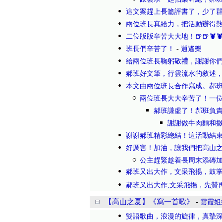
這文案趕上長篇評書了，少了群
兩位班長真給力，把活動辦得
二位版版辛苦大大地！🍺🍺🦞
班長們辛苦了！
-
逍遙樂
給兩位班長鞠躬敬禮，謝謝你
郝班好文筆，行雲流水的敘述
本文由兩位班長合作寫成。郝
兩位班長大大辛苦了！一
郝班謙虛了！郝班負責
謝謝做牛肉麵和
謝謝郝班精彩總結！這活動結
好厲害！加油，讓我們把高山之
公主趕緊趁着長周末添磚
郝班又出大作，文采飛揚，鼓掌獻花
郝班又出大作,文采飛揚，先贊再
【高山之夏】《寫一首歌》
-
雲霞姐
雙語歌曲，浪漫的旋律，真摯