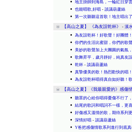
地主掛帥到海島，一輪紅日穿
也能唱歌,好唱
-
談議葫蘆絲
第一次聽聽這首歌！地主唱出
【高山之夏】 《為友誼乾杯》
-
溪
為友誼乾杯！好歌聲！好團體
你們的生活比蜜甜，你們的歌
美妙的歌聲加上大團圓的氣氛
歌舞昇平，歲月靜好，純真友
乾杯
-
談議葫蘆絲
真摯優美的歌！熱烈歡快的唱
為友誼乾杯唱得真自如好聽！
【高山之夏】《我最親愛的》感傷情
聽眾的心給你唱得憂傷不行了
結尾的歌詞和唱詞不一樣，更
好傷感又溫情的歌，期待系列
深情好唱
-
談議葫蘆絲
Y爸把感傷情歌系列進行到底真