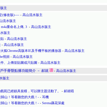
水版主
修改版)----
-
高山流水版主
山流水版主
m4a重命名上傳, 3
-
高山流水版主
流水版主
歌貼
-
高山流水版主
歌
-
高山流水版主
狐Chrome高版本IE及手機平板的播放器
-
高山流水版主
be視頻
-
高山流水版主
文件、上傳並貼圖或只貼圖
-
高山流水版主
戶手冊暨點播功能簡介 － 郝就
-
高山流水版主
水版主
的戲苑已經頗具規模，可以辦主題活動了。
-
郝就唱
接戲迷歸山！等着聽您的大戲！-
-
耳機
接戲迷歸山！等着聽您的大戲！-
-
Serena藕花深處