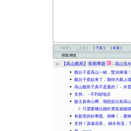
[ 首頁 ]
[ 上頁 ]
[
下頁
]
[
末頁
]
標題/網友
【高山戲苑】長期專題
-
高山流
戲台子是高山一絕，堅決捧場
戲台子搭起來了，期待大戲上場
高山戲班子真不是蓋的！
-
水
支持。
-
不列顛地主
版主真有心啊，我想起以前高
只需要幾位鐵杆票友就能撐
有新意的好專題。很棒！
-
鹿
支持！源遠流長， 細水長流； 