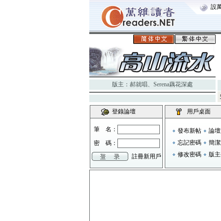
設
版主：
郝就唱
、
Serena藕花深處
登錄論壇
用戶桌面
筆 名：
發布新帖
論壇
忘記密碼
簡潔
密 碼：
修改密碼
版主
註冊新用戶