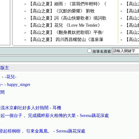
【高山之夏】細雨：《當我們年輕時》《
【高山
【高山之夏】《沉默的榮耀》 劉牧
【高山
【高山之夏】詞《高山快樂歌者》填詞歌
【高山
【高山之夏】花兒 《Love Me Tender》
【高山
【高山之夏】《翻身農奴把歌唱》平衡/
【高山
【高山之夏】 四川西昌螺髻山《溫泉瀑
【高山
按筆名搜索
水版主
！
-
-花兒-
~
-
happy_singer
雲間
山流水京劇社好多人好熱鬧
-
耳機
起一個台子， 完成國粹薪火相傳的大業
-
Serena藕花深處
林
豎起梧桐樹， 引來金鳳凰。
-
Serena藕花深處