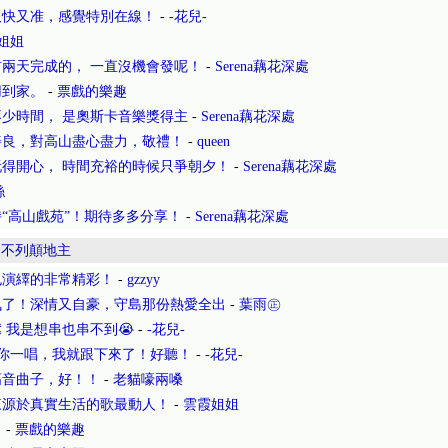
又快又准，感覺特別在線！
-
-花兒-
姐姐
兩天完成的， 一直沒機會發呢！
-
Serena藕花深處
用到家。
-
票戲的樂趣
少時間， 是奧斯卡音樂獎得主
-
Serena藕花深處
善良，對高山盡心盡力，敬禮！
-
queen
得開心， 時間充裕的時候只爭朝夕！
-
Serena藕花深處
絲
“高山戲苑”！期待多多分享！
-
Serena藕花深處
-
不列顛地主
也演繹的非常精彩！
-
gzzyy
氣了！深情又自豪，守島那份熱愛全出
-
葉雨㊣
 我是想串也串不到😭
-
-花兒-
聽你一唱，我就跟下來了！好聽！
-
-花兒-
高音曲子，好！！
-
老貓嚎兩嗓
來源於真實生活的歌最動人！
-
雲霞姐姐
。
-
票戲的樂趣