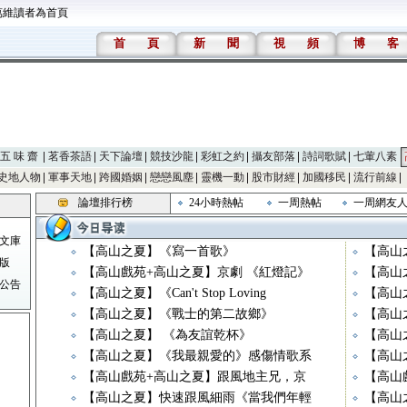
萬維讀者為首頁
首
頁
新
聞
視
頻
博
客
五 味 齋
茗香茶語
天下論壇
競技沙龍
彩虹之約
攝友部落
詩詞歌賦
七葷八素
史地人物
軍事天地
跨國婚姻
戀戀風塵
靈機一動
股市財經
加國移民
流行前線
論壇排行榜
24小時熱帖
一周熱帖
一周網友
文庫
【高山之夏】《寫一首歌》
【高山
版
【高山戲苑+高山之夏】京劇 《紅燈記》
【高山
公告
【高山之夏】《Can't Stop Loving
【高山
【高山之夏】《戰士的第二故鄉》
【高山之夏
【高山之夏】 《為友誼乾杯》
【高山
【高山之夏】《我最親愛的》感傷情歌系
【高山
【高山戲苑+高山之夏】跟風地主兄，京
【高山
【高山之夏】快速跟風細雨《當我們年輕
【高山