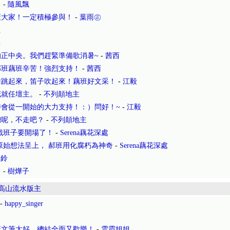
！
-
隨風飄
懂大家！一定積極參與！
-
葉雨㊣
姐
林
正中央。我們趕緊準備歌消暑~
-
茜西
郝班藕班辛苦！強烈支持！
-
茜西
舞跳起來，笛子吹起來！藕班好文采！
-
江毅
花就任壇主。
-
不列顛地主
會從一開始的大力支持！：）問好！~
-
江毅
總呢，不走吧？
-
不列顛地主
戲班子要開場了！
-
Serena藕花深處
原始想法呈上， 郝班用化腐朽為神奇
-
Serena藕花深處
風鈴
！
-
樹燁子
高山流水版主
-
happy_singer
班文筆太好，總結全面又歡樂！
-
雲霞姐姐