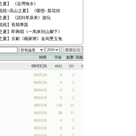
之夏】 《這灣海水》
戲苑+高山之夏】 《碟戀- 梨花頌
之夏】 《請到草原來》遊玩
戲苑】長期專題
之夏】即興唱《一馬來到山腳下》
之夏】京劇《楊家將》金烏墜玉兔
時間
字節
點擊
回復
08/03/26
4845
101
9
08/05/26
0
2
08/05/26
0
3
08/04/26
0
5
08/04/26
0
2
08/03/26
118
21
08/03/26
88
11
08/03/26
0
2
08/03/26
0
4
08/03/26
0
3