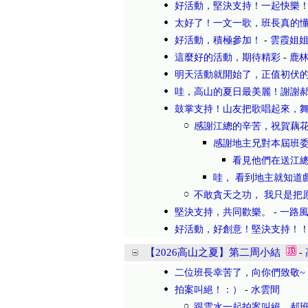
好活動，堅決支持！一起快樂
太好了！一文一歌，班長真的
好活動，積極參加！
-
雲霞姐
這麼好的活動，期待精彩
-
鹿
明天活動就開始了，正值初伏的
哇，高山的夏日最美麗！謝謝
鼓掌支持！山友把歌唱起來，
感謝江總的辛苦，祝賀藕
感謝地主兄對本屆班委
看見他們在送江
哇， 看到地主就知道
不敢貪天之功， 我只是把
堅決支持，共同歡樂。
-
一路
好活動，好創意！堅決支持！
【2026高山之夏】第二周小結
-
二位班長幸苦了，向你們致敬~
拍案叫絕！：）
-
水雲間
跟雲水一起拍案叫絕，郝