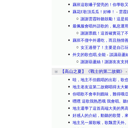
藕班這歌嗓子蠻亮的！你學歌
藕花E歌頂瓜瓜！好棒！
-
雲霞
謝謝雲霞聆聽鼓勵！這是前
最佩服會唱外語歌的，氣息運
謝謝票戲！這首確實花了不
藕班不僅中外通吃，而且熱情
女王過譽了！主要是自己玩
外文的歌也唱,全能
-
談議葫蘆
謝謝葫蘆絲！謝謝友友支持
【高山之夏】《戰士的第二故鄉》
哇，地主不但戲唱的出彩，歌
地主老友這第二故鄉唱得太大
你唱歌不會串到戲味，難得哦👏
嘿嘿 這歌我熟悉哦 我會唱。
地主還學了這首高端大美的男
好感人的介紹，動聽的歌聲，
地主兄一展歌喉，歌飄雲天外