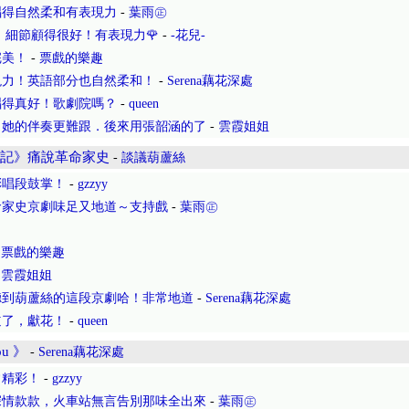
唱得自然柔和有表現力
-
葉雨㊣
，細節顧得很好！有表現力🌹
-
-花兒-
完美！
-
票戲的樂趣
現力！英語部分也自然柔和！
-
Serena藕花深處
唱得真好！歌劇院嗎？
-
queen
，她的伴奏更難跟．後來用張韶涵的了
-
雲霞姐姐
燈記》痛說革命家史
-
談議葫蘆絲
彩唱段鼓掌！
-
gzzyy
命家史京劇味足又地道～支持戲
-
葉雨㊣
-
票戲的樂趣
-
雲霞姐姐
聽到葫蘆絲的這段京劇哈！非常地道
-
Serena藕花深處
道了，獻花！
-
queen
ou 》
-
Serena藕花深處
常精彩！
-
gzzyy
深情款款，火車站無言告別那味全出來
-
葉雨㊣