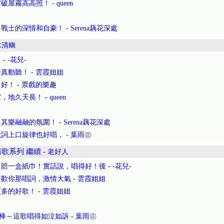
雲破屋霧高高照！
-
queen
了戰士的深情和自豪！
-
Serena藕花深處
水清幽
！
-
-花兒-
聲真動聽！
-
雲霞姐姐
，好！
-
票戲的樂趣
誼，地久天長！
-
queen
！其樂融融的氛圍！
-
Serena藕花深處
歌詞上口旋律也好唱，
-
葉雨㊣
歌系列 繼續
-
老好人
，賠一盒紙巾！實話說，唱得好！後
-
-花兒-
喜歡你那唱詞，激情大氣
-
雲霞姐姐
更多的好歌！
-
雲霞姐姐
棒～這歌唱得如泣如訴
-
葉雨㊣