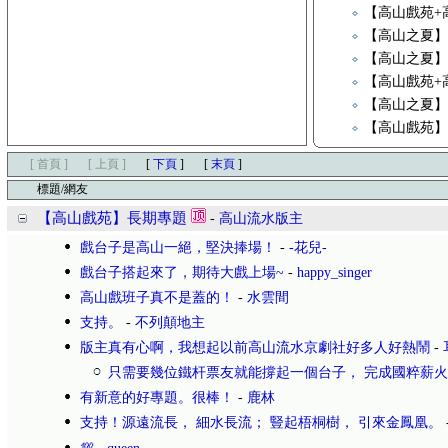
【高山戲苑+
【高山之夏】
【高山之夏】
【高山戲苑+
【高山之夏】
【高山戲苑
[ 首頁 ]
[ 上頁 ]
[
下頁
]
[
末頁
]
標題/網友
【高山戲苑】長期專題
-
高山流水版主
戲台子是高山一絕，堅決捧場！
-
-花兒-
戲台子搭起來了，期待大戲上場~
-
happy_singer
高山戲班子真不是蓋的！
-
水雲間
支持。
-
不列顛地主
版主真有心啊，我想起以前高山流水京劇社好多人好熱鬧
-
只需要幾位鐵杆票友就能撐起一個台子， 完成國粹薪
有新意的好專題。很棒！
-
鹿林
支持！源遠流長， 細水長流； 豎起梧桐樹， 引來金鳳凰。