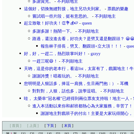
多謝賞光。
-
不列顛地主
這個好，切換無縫對接，地主兄功夫到家。
-
票戲的樂趣
嘗試唱一些片段，挺有意思的。
-
不列顛地主
起立致敬！好功夫！👏💐💰🍉
-
queen
多謝多謝！熱鬧一下。
-
不列顛地主
路過，還沒進去看，好功夫？是劈叉還是翻跟頭？ 😀
報告林子排長，劈叉、翻跟頭+立大頂！！！
-
que
好，好，一趕二，熱烈鼓掌叫好！
-
gzzyy
一趕三呢😄！
-
不列顛地主
天吶，這是你的老本行，看這list，太富有了，戲園地主！牛
謝謝誇獎！唱着玩的。
-
不列顛地主
您明明是人狠話多，捧逗一肩挑，生旦兩門抱：）
-
耳機
對對對，人狠，話也多，說學逗唱。
-
不列顛地主
哇， 太榮幸“冠名權”已經得到兩位票友支持啦！地主一人
-
進入本活動以來你和郝班都熱心為大家服務，辛苦了！
謝謝地主對戲班子的付出！主要是大家玩得開心，
[ 首頁 ]
[ 上頁 ]
[
下頁
]
[
末頁
]