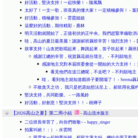
好活動，堅決支持！一起快樂！
-
隨風飄
太好了！一文一歌，班長真的懂大家！一定積極參與！
-
葉
好活動，積極參加！
-
雲霞姐姐
這麼好的活動，期待精彩
-
鹿林
明天活動就開始了，正值初伏的正中央。我們趕緊準備歌消
哇，高山的夏日最美麗！謝謝郝班藕班辛苦！強烈支持！
-
鼓掌支持！山友把歌唱起來，舞跳起來，笛子吹起來！藕班
感謝江總的辛苦，祝賀藕花就任壇主。
-
不列顛地主
感謝地主兄對本屆班委會從一開始的大力支持！：
看見他們在送江總呢，不走吧？
-
不列顛地主
哇， 看到地主就知道戲班子要開場了！
-
Serena
不敢貪天之功， 我只是把原始想法呈上， 郝班用化腐
堅決支持，共同歡樂。
-
一路風鈴
好活動，好創意！堅決支持！！
-
樹燁子
【2026高山之夏】第二周小結
-
高山流水版主
二位班長幸苦了，向你們致敬~
-
happy_singer
拍案叫絕！：）
-
水雲間
跟雲水一起拍案叫絕，郝班文筆太好，總結全面又歡樂