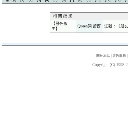
第
1
頁
[1]
[2]
[3]
[4]
[5]
[6]
[7]
[8]
[9]
[10]
[11]
[12]
[1
相 關 鏈 接
【歷任版
Queen詞 茜西
江毅：《朋
主】
關於本站
|
廣告服務
Copyright (C) 1998-2