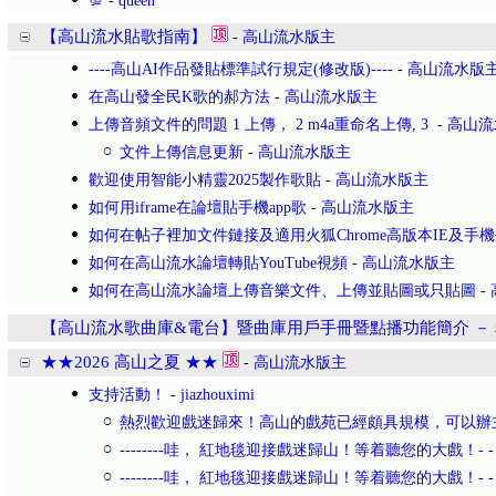
💯
-
queen
【高山流水貼歌指南】
-
高山流水版主
----高山AI作品發貼標準試行規定(修改版)----
-
高山流水版
在高山發全民K歌的郝方法
-
高山流水版主
上傳音頻文件的問題 1 上傳， 2 m4a重命名上傳, 3
-
高山流
文件上傳信息更新
-
高山流水版主
歡迎使用智能小精靈2025製作歌貼
-
高山流水版主
如何用iframe在論壇貼手機app歌
-
高山流水版主
如何在帖子裡加文件鏈接及適用火狐Chrome高版本IE及手
如何在高山流水論壇轉貼YouTube視頻
-
高山流水版主
如何在高山流水論壇上傳音樂文件、上傳並貼圖或只貼圖
-
【高山流水歌曲庫&電台】暨曲庫用戶手冊暨點播功能簡介 －
★★2026 高山之夏 ★★
-
高山流水版主
支持活動！
-
jiazhouximi
熱烈歡迎戲迷歸來！高山的戲苑已經頗具規模，可以辦
--------哇， 紅地毯迎接戲迷歸山！等着聽您的大戲！-
--------哇， 紅地毯迎接戲迷歸山！等着聽您的大戲！-