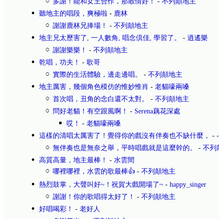
多謝！能和女王合作，那敢情好！
-
不列顛地主
聽地主的唱段，爽極啦
-
鹿林
謝謝鹿林兄捧場！
-
不列顛地主
地主兄太歷害了, 一人數角, 唱念倶佳, 學習了。
-
逍遙樂
謝謝樂樂！
-
不列顛地主
乾唱，功夫！
-
歌哥
實際的生活體驗，邊走邊唱。
-
不列顛地主
地主厲害，幾個角色模仿的惟妙惟肖
-
老貓嚎兩嗓
首次唱，丑角的念白還不太對。
-
不列顛地主
問好老貓！有空跟風啊！
-
Serena藕花深處
哎！
-
老貓嚎兩嗓
這樣的清唱太厲害了！覺得你的戲沒有伴奏也不缺什麼，
-
無伴奏也是無奈之舉，平時唱戲就是這麼幹的。
-
不列
高質高量，地主最棒！
-
水雲間
哪裡哪裡，水雲的歌最棒👍
-
不列顛地主
熱烈鼓掌，大聲叫好~！祝賀大戲開場了~
-
happy_singer
謝謝！你的歌唱得太好了！
-
不列顛地主
好唱喝彩！
-
老好人