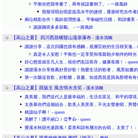
平衡你把我夸暈了，再夸就該暈倒了。
-
一路風鈴
我發現唱合唱是提高水平的捷徑，通過研究合作者
兩位精彩合作！風鈴甜潤悠遠， 平衡磁性沉穩， 和諧優美
謝謝藕班多多鼓勵。
-
一路風鈴
【高山之夏】 四川西昌螺髻山溫泉瀑布
-
溪水清幽
謝謝分享，這次回國也很有感觸，底層百姓的生活很安逸，
真是令人安慰！平衡也一定享受與母親朝夕相伴的時光
好心態造就非凡人生，祝你們友誼長存，健康長壽！
-
queen
謝謝溪水分享推薦好景好歌！熱愛生活的歌者， 風景如畫
第一次聽這首歌，好歡樂，喜慶。知道西昌是因為那裡有有
【高山之夏】跟版主 風含情水含笑
-
溪水清幽
真美麗，我們這代人是最幸福的，生活在富足、和平的環境
太羨慕你們這個組合，歌美人美景美，不光女聲會唱，男聲
桃源仙子啊！
-
queen
美醉了！讚不絕口！👏💐👍
-
queen
贊溪水秋韻光速跟風！柔美和諧有層次的合唱， 太美了！
-