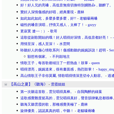
好！好人兄的亮嗓，高低音無痕切換特別嫻熟👍，聽醉了。
贊好人深情傷感的好唱，經典重現
-
鹿林
如此如此如此，多麼多麼多麼，好!!
-
老貓嚎兩嗓
磁性的嗓音演唱，抒情又感人，太棒了！
-
gzzyy
更寂寞 遼~~：）
-
歌哥
這歌從副歌開始的哦！好人唱得好深情，高低音都好亮！
-
用情至深，感人至深！
-
水雲間
聆聽好人的傷心情歌系列！傷感動聽的娓娓訴說！趕明
-
Se
額想有個家。
-
不列顛地主
情歌王子，每首歌都傾注了一腔熱血！鼓掌
-
queen
唱得漂亮，娓娓道來，很有畫面感，熱烈鼓掌！
-
happy_sin
高山情歌王子非你莫屬, 情歌唱得情深意切令人動容。
-
逍
【高山之夏】《聽海》
-
雲霞姐姐
第一次聽這首歌，雲兒唱得真棒。
-
自我陶醉的綠葉
這歌感覺難度挺高的，雲兒唱得真好，聲音韻律氣息都很棒
聽海又聽雲霞的歌，那種感覺美極了
-
鹿林
旋律優美，認認真真的唱，中聽！
-
老貓嚎兩嗓