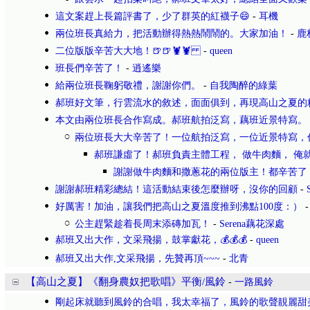
這文案趕上長篇評書了，少了群英的紅襪子😄
-
耳機
兩位班長真給力，把活動辦得熱熱鬧鬧的。大家加油！
-
鹿
二位版版辛苦大大地！🍺🍺🦞🦞
-
queen
班長們辛苦了！
-
逍遙樂
給兩位班長鞠躬敬禮，謝謝你們。
-
自我陶醉的綠葉
郝班好文筆，行雲流水的敘述，面面俱到，再現高山之夏的
本文由兩位班長合作寫成。郝班航拍泛寫，藕班近景特寫。
兩位班長大大辛苦了！一位航拍泛寫，一位近景特寫，
郝班謙虛了！郝班負責主體工程， 做牛肉麵， 俺
謝謝做牛肉麵和撒蔥花的兩位版主！都辛苦了
謝謝郝班精彩總結！這活動結束後怎麼辦呀，沒你的回顧
-
好厲害！加油，讓我們把高山之夏溫度推到沸點100度：）
公主趕緊趁着長周末添磚加瓦！
-
Serena藕花深處
郝班又出大作，文采飛揚，鼓掌獻花，💰💰💰
-
queen
郝班又出大作,文采飛揚，先贊再頂~~~
-
北青
【高山之夏】《翻身農奴把歌唱》平衡/風鈴
-
一路風鈴
剛起床就聽到風鈴的合唱，我太幸福了，風鈴的歌聲靚麗甜