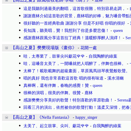
【高山之夏】跟風牧牧老師 學唱《鴿子》
-
鹿林
這是我聽到過最美的翻唱，這首歌很難，特別容易走調，
-
謝謝鹿林介紹這首歌的背景，鹿林唱的好棒，魅力嗓音帶點
很好聽的一首經典歌曲 謝謝分享 但是不好唱 你唱的很好
-
長知識，聽美唱，贊！我想到了你是多麼悲傷！
-
queen
感謝鹿林跟風分享這首拉丁經典！溫暖醇厚醉人演繹！
-
Se
【高山之夏】樊樊現場版《畫你》
-
花開一處
哇，太專業了，鼓掌尖叫獻花🌹🌹
-
自我陶醉的綠葉
哇，這嗓音太美了，一開嗓就把人唱醉了，伴舞也很棒。
-
太棒了！載歌載舞的超級畫面，草原風馬頭琴夜鶯般歌聲。
唱的真好 我也非常喜歡這首歌 唱的很有味道
-
溪水清幽
真棒啊，還有伴舞，春晚的感覺！贊
-
queen
很棒的演唱，很美的伴舞。很贊
-
鹿林
感謝樊樊分享美好的歌聲！特別喜歡的草原歌曲！
-
Seren
回看三月的演出，依然被你的歌聲打動！溫柔又深情，把春
【高山之夏】《Nella Fantasia》
-
happy_singer
太美了、起立鼓掌、尖叫、獻花🌹🌹
-
自我陶醉的綠葉