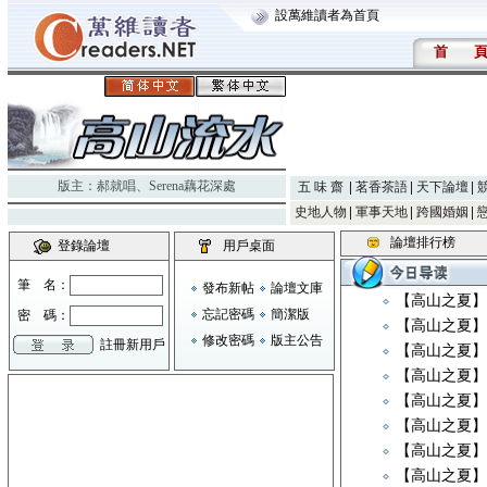
設萬維讀者為首頁
首
版主：
郝就唱
、
Serena藕花深處
五 味 齋
茗香茶語
天下論壇
史地人物
軍事天地
跨國婚姻
論壇排行榜
登錄論壇
用戶桌面
筆 名：
發布新帖
論壇文庫
【高山之夏】
忘記密碼
簡潔版
密 碼：
【高山之夏】
修改密碼
版主公告
註冊新用戶
【高山之夏】
【高山之夏】
【高山之夏
【高山之夏】《Ne
【高山之夏
【高山之夏