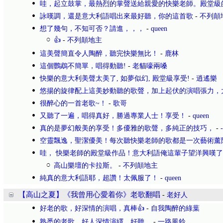
哇，起立鼓掌，最熱烈的掌聲送給親愛的快樂老師。殿堂級
詠嘆調，還是意大利語唱出來最好聽，你的這首歌
-
不列顛
想了幾句，不知可否？請進，，，
-
queen
👍
-
不列顛地主
這美聲簡直令人陶醉，聽完快樂無比！
-
鹿林
這個鸚鵡不簡單，唱得動聽!
-
老貓嚎兩嗓
快樂的意大利美聲太美了, 如夢似幻, 殿堂級享受!
-
逍遙樂
悠揚的旋律配上這美妙動聽的歌聲，加上起伏的演唱張力，
很醉心的一首老歌~！
-
歌哥
又聽了一遍，唱得真好，勝過專業人士！享受！
-
queen
真的是夢幻般美的享受！多優雅的歌聲，多純正的技巧，
-
空靈飄逸，聖潔優美！每次聽快樂老師的歌都是一次藝術薰
哇， 快樂老師的殿堂級作品！意大利語俺這輩子望洋興嘆
高山樂壇的卡拉斯。
-
不列顛地主
純真的意大利語耶，超讚！太佩服了！
-
queen
【高山之夏】《我曾用心愛着你》老歌翻唱
-
老好人
好老的歌，好深情的演唱，真棒👍
-
自我陶醉的綠葉
熟悉的老歌，好人深情演繹，好聽。
-
一路風鈴