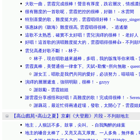
大歌一曲，雲霞完成很棒！聲音有厚度，跌宕層次，情感濃
很有難度的一首歌呢，雲霞把控的很棒，好聽！
-
水雲間
特別喜愛的歌，難度挺大的，雲霞唱得好棒！
-
happy_singer
張惠妹的《聽海》難度很高, 雲霞唱得很棒。
-
逍遙樂
這歌不太熟悉，確實不太好唱！雲兒演繹的很棒！
-
老好人
好唱！這首歌的演唱難度挺大的，雲霞唱得很棒👍
-
不列顛
雲兒高產好歌不斷！
-
林子-
林子，現在唱歌越來越棒，多唱，我的版塊等你來哦
-
雲霞真棒，美聲通俗一律拿下。天賦+勤奮=所向無敵
-
quee
謝女王，唱歌是我們共同的愛好，必須努力，嘻嘻嘻
-
演繹的層層遞進，強弱明顯，很棒！
-
gzzyy
謝鼓勵
-
雲霞姐姐
謝雲霞分享感悟和好唱！高難度的歌！完成得很棒！
-
Ser
謝藕花，最近忙得兩邊趕場，發歌，太開心了
-
雲霞姐
【高山戲苑+高山之夏】京劇《大登殿》片段
-
不列顛地主
地主，人狠話不多。鼓掌，尖叫。
-
自我陶醉的綠葉
地主的嗓音太棒了，又亮又高又厚實。一人多角，無伴奏，