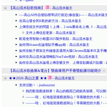
💯
-
queen
【高山流水貼歌指南】
-
高山流水版主
----高山AI作品發貼標準試行規定(修改版)----
-
高山流水版
在高山發全民K歌的郝方法
-
高山流水版主
上傳音頻文件的問題 1 上傳， 2 m4a重命名上傳, 3
-
高山流
文件上傳信息更新
-
高山流水版主
歡迎使用智能小精靈2025製作歌貼
-
高山流水版主
如何用iframe在論壇貼手機app歌
-
高山流水版主
如何在帖子裡加文件鏈接及適用火狐Chrome高版本IE及手
如何在高山流水論壇轉貼YouTube視頻
-
高山流水版主
如何在高山流水論壇上傳音樂文件、上傳並貼圖或只貼圖
-
【高山流水歌曲庫&電台】暨曲庫用戶手冊暨點播功能簡介 －
★★2026 高山之夏 ★★
-
高山流水版主
支持活動！
-
jiazhouximi
熱烈歡迎戲迷歸來！高山的戲苑已經頗具規模，可以辦
--------哇， 紅地毯迎接戲迷歸山！等着聽您的大戲！-
--------哇， 紅地毯迎接戲迷歸山！等着聽您的大戲！-