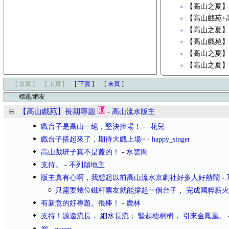
【高山之夏】
【高山戲苑+
【高山之夏】
【高山戲苑
【高山之夏
【高山之夏
[ 首頁 ]
[ 上頁 ]
[
下頁
]
[
末頁
]
標題/網友
【高山戲苑】長期專題
-
高山流水版主
戲台子是高山一絕，堅決捧場！
-
-花兒-
戲台子搭起來了，期待大戲上場~
-
happy_singer
高山戲班子真不是蓋的！
-
水雲間
支持。
-
不列顛地主
版主真有心啊，我想起以前高山流水京劇社好多人好熱鬧
-
只需要幾位鐵杆票友就能撐起一個台子， 完成國粹薪
有新意的好專題。很棒！
-
鹿林
支持！源遠流長， 細水長流； 豎起梧桐樹， 引來金鳳凰。