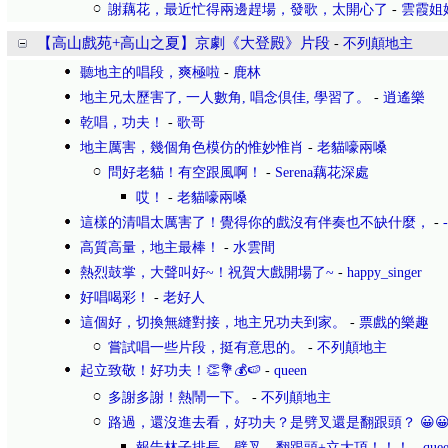
謝藕花，最近忙得兩邊趕場，發歌，太開心了
-
雲霞姐
【高山戲苑+高山之夏】京劇《大登殿》片段
-
不列顛地主
聽地主的唱段，爽極啦
-
鹿林
地主兄太歷害了, 一人數角, 唱念倶佳, 學習了。
-
逍遙樂
乾唱，功夫！
-
歌哥
地主厲害，幾個角色模仿的惟妙惟肖
-
老貓嚎兩嗓
問好老貓！有空跟風啊！
-
Serena藕花深處
哎！
-
老貓嚎兩嗓
這樣的清唱太厲害了！覺得你的戲沒有伴奏也不缺什麼，
-
高質高量，地主最棒！
-
水雲間
熱烈鼓掌，大聲叫好~！祝賀大戲開場了~
-
happy_singer
好唱喝彩！
-
老好人
這個好，切換無縫對接，地主兄功夫到家。
-
票戲的樂趣
嘗試唱一些片段，挺有意思的。
-
不列顛地主
起立致敬！好功夫！👏💐💰🍉
-
queen
多謝多謝！熱鬧一下。
-
不列顛地主
路過，還沒進去看，好功夫？是劈叉還是翻跟頭？ 😀
報告林子排長，劈叉、翻跟頭+立大頂！！！
-
que