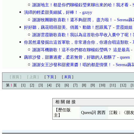
謝謝地主！都是你們聊楊鈺瑩來聊出來的哈！我才看
-
演繹的輕柔甜美細膩，好棒！
-
gzzyy
謝謝牧團聽歌喜歡！還不夠甜潤， 盡力啦！
-
Serena
好好聽，藕花唱得甜美、俏麗丶動聽！想跟風了
-
雲霞姐姐
謝謝雲霞聽歌喜歡！我以為這首歌你早收入囊中了呢！
你居然還發掘出這首軍歌，非常適合你，你適合唱這類歌
-
謝謝耳機聽歌！這不你們都在聊楊鈺瑩嗎？ 這是最高
-
藕班沙發，甜勝過蜜，柔若無骨，好聽的人都酥了
-
queen
謝謝女王沙發和甜蜜果醬！唱的都是情懷！
-
Serena
[ 首頁 ]
[ 上頁 ]
[
下頁
]
[
末頁
]
第
1
頁
[1]
[2]
[3]
[4]
[5]
[6]
[7]
[8]
[9]
[10]
[11]
[12]
[1
相 關 鏈 接
【歷任版
Queen詞 茜西
江毅：《朋
主】