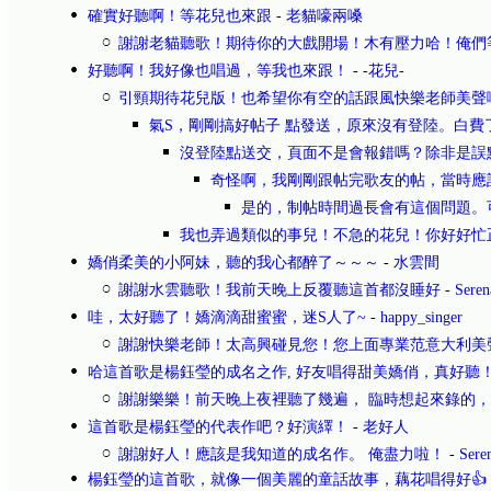
確實好聽啊！等花兒也來跟
-
老貓嚎兩嗓
謝謝老貓聽歌！期待你的大戲開場！木有壓力哈！俺們
好聽啊！我好像也唱過，等我也來跟！
-
-花兒-
引頸期待花兒版！也希望你有空的話跟風快樂老師美聲
氣S，剛剛搞好帖子 點發送，原來沒有登陸。白費
沒登陸點送交，頁面不是會報錯嗎？除非是誤
奇怪啊，我剛剛跟帖完歌友的帖，當時應
是的，制帖時間過長會有這個問題。可以在g
我也弄過類似的事兒！不急的花兒！你好好忙
嬌俏柔美的小阿妹，聽的我心都醉了～～～
-
水雲間
謝謝水雲聽歌！我前天晚上反覆聽這首都沒睡好
-
Ser
哇，太好聽了！嬌滴滴甜蜜蜜，迷S人了~
-
happy_singer
謝謝快樂老師！太高興碰見您！您上面專業范意大利美
哈這首歌是楊鈺瑩的成名之作, 好友唱得甜美嬌俏，真好聽
謝謝樂樂！前天晚上夜裡聽了幾遍， 臨時想起來錄的，
這首歌是楊鈺瑩的代表作吧？好演繹！
-
老好人
謝謝好人！應該是我知道的成名作。 俺盡力啦！
-
Ser
楊鈺瑩的這首歌，就像一個美麗的童話故事，藕花唱得好👍