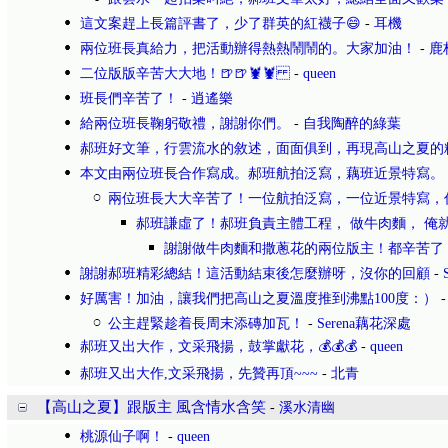
這文案趕上長篇評書了，少了群英的紅襪子😄
-
耳機
兩位班長真給力，把活動辦得熱熱鬧鬧的。大家加油！
-
鹿
二位版版辛苦大大地！🍺🍺🦞🦞
-
queen
班長們辛苦了！
-
逍遙樂
給兩位班長鞠躬敬禮，謝謝你們。
-
自我陶醉的綠葉
郝班好文筆，行雲流水的敘述，面面俱到，再現高山之夏的
本文由兩位班長合作寫成。郝班航拍泛寫，藕班近景特寫。
兩位班長大大辛苦了！一位航拍泛寫，一位近景特寫，
郝班謙虛了！郝班負責主體工程， 做牛肉麵， 俺
謝謝做牛肉麵和撒蔥花的兩位版主！都辛苦了
謝謝郝班精彩總結！這活動結束後怎麼辦呀，沒你的回顧
-
好厲害！加油，讓我們把高山之夏溫度推到沸點100度：）
公主趕緊趁着長周末添磚加瓦！
-
Serena藕花深處
郝班又出大作，文采飛揚，鼓掌獻花，💰💰💰
-
queen
郝班又出大作,文采飛揚，先贊再頂~~~
-
北青
【高山之夏】跟版主 風含情水含笑
-
溪水清幽
桃源仙子啊！
-
queen