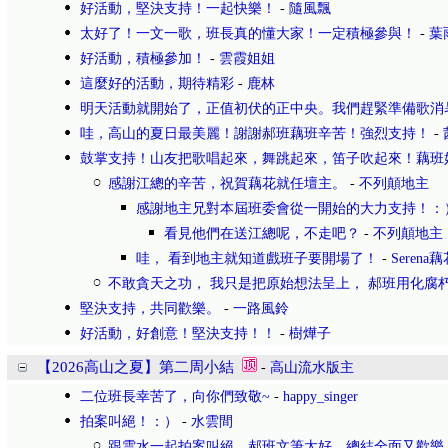
好活動，堅決支持！一起快樂！
-
隨風飄
太好了！一文一歌，班長真的懂大家！一定積極參與！
-
葉
好活動，積極參加！
-
雲霞姐姐
這麼好的活動，期待精彩
-
鹿林
明天活動就開始了，正值初伏的正中央。我們趕緊準備歌消
哇，高山的夏日最美麗！謝謝郝班藕班辛苦！強烈支持！
-
鼓掌支持！山友把歌唱起來，舞跳起來，笛子吹起來！藕班
感謝江總的辛苦，祝賀藕花就任壇主。
-
不列顛地主
感謝地主兄對本屆班委會從一開始的大力支持！：
看見他們在送江總呢，不走吧？
-
不列顛地主
哇， 看到地主就知道戲班子要開場了！
-
Serena
不敢貪天之功， 我只是把原始想法呈上， 郝班用化腐
堅決支持，共同歡樂。
-
一路風鈴
好活動，好創意！堅決支持！！
-
樹燁子
【2026高山之夏】第二周小結
-
高山流水版主
二位班長幸苦了，向你們致敬~
-
happy_singer
拍案叫絕！：）
-
水雲間
跟雲水一起拍案叫絕，郝班文筆太好，總結全面又歡樂