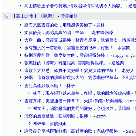
高山情歌王子非你莫屬, 情歌唱得情深意切令人動容。
-
逍
【高山之夏】《聽海》
-
雲霞姐姐
聽海又聽雲霞的歌，那種感覺美極了
-
鹿林
旋律優美，認認真真的唱，中聽！
-
老貓嚎兩嗓
大歌一曲，雲霞完成很棒！聲音有厚度，跌宕層次，情感濃
很有難度的一首歌呢，雲霞把控的很棒，好聽！
-
水雲間
特別喜愛的歌，難度挺大的，雲霞唱得好棒！
-
happy_singer
張惠妹的《聽海》難度很高, 雲霞唱得很棒。
-
逍遙樂
這歌不太熟悉，確實不太好唱！雲兒演繹的很棒！
-
老好人
好唱！這首歌的演唱難度挺大的，雲霞唱得很棒👍
-
不列顛
雲兒高產好歌不斷！
-
林子-
林子，現在唱歌越來越棒，多唱，我的版塊等你來哦
-
雲霞真棒，美聲通俗一律拿下。天賦+勤奮=所向無敵
-
quee
謝女王，唱歌是我們共同的愛好，必須努力，嘻嘻嘻
-
演繹的層層遞進，強弱明顯，很棒！
-
gzzyy
謝鼓勵
-
雲霞姐姐
謝雲霞分享感悟和好唱！高難度的歌！完成得很棒！
-
Ser