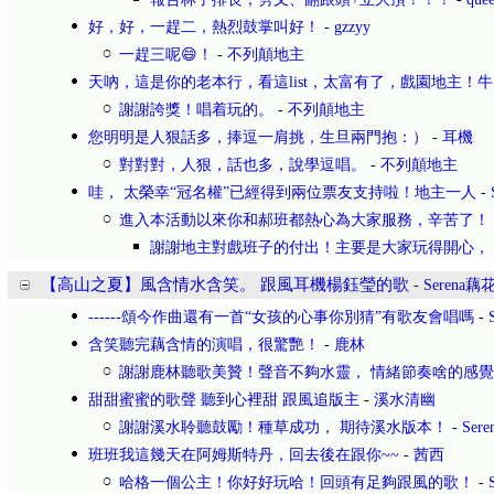
好，好，一趕二，熱烈鼓掌叫好！
-
gzzyy
一趕三呢😄！
-
不列顛地主
天吶，這是你的老本行，看這list，太富有了，戲園地主！牛
謝謝誇獎！唱着玩的。
-
不列顛地主
您明明是人狠話多，捧逗一肩挑，生旦兩門抱：）
-
耳機
對對對，人狠，話也多，說學逗唱。
-
不列顛地主
哇， 太榮幸“冠名權”已經得到兩位票友支持啦！地主一人
-
進入本活動以來你和郝班都熱心為大家服務，辛苦了！
謝謝地主對戲班子的付出！主要是大家玩得開心，
【高山之夏】風含情水含笑。 跟風耳機楊鈺瑩的歌
-
Serena
------頌今作曲還有一首“女孩的心事你別猜”有歌友會唱嗎
-
含笑聽完藕含情的演唱，很驚艷！
-
鹿林
謝謝鹿林聽歌美贊！聲音不夠水靈， 情緒節奏啥的感
甜甜蜜蜜的歌聲 聽到心裡甜 跟風追版主
-
溪水清幽
謝謝溪水聆聽鼓勵！種草成功， 期待溪水版本！
-
Ser
班班我這幾天在阿姆斯特丹，回去後在跟你~~
-
茜西
哈格一個公主！你好好玩哈！回頭有足夠跟風的歌！
-