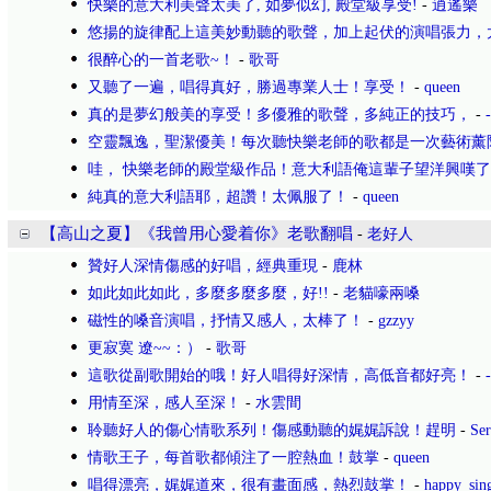
快樂的意大利美聲太美了, 如夢似幻, 殿堂級享受!
-
逍遙樂
悠揚的旋律配上這美妙動聽的歌聲，加上起伏的演唱張力，
很醉心的一首老歌~！
-
歌哥
又聽了一遍，唱得真好，勝過專業人士！享受！
-
queen
真的是夢幻般美的享受！多優雅的歌聲，多純正的技巧，
-
空靈飄逸，聖潔優美！每次聽快樂老師的歌都是一次藝術薰
哇， 快樂老師的殿堂級作品！意大利語俺這輩子望洋興嘆
純真的意大利語耶，超讚！太佩服了！
-
queen
【高山之夏】《我曾用心愛着你》老歌翻唱
-
老好人
贊好人深情傷感的好唱，經典重現
-
鹿林
如此如此如此，多麼多麼多麼，好!!
-
老貓嚎兩嗓
磁性的嗓音演唱，抒情又感人，太棒了！
-
gzzyy
更寂寞 遼~~：）
-
歌哥
這歌從副歌開始的哦！好人唱得好深情，高低音都好亮！
-
用情至深，感人至深！
-
水雲間
聆聽好人的傷心情歌系列！傷感動聽的娓娓訴說！趕明
-
Se
情歌王子，每首歌都傾注了一腔熱血！鼓掌
-
queen
唱得漂亮，娓娓道來，很有畫面感，熱烈鼓掌！
-
happy_sin