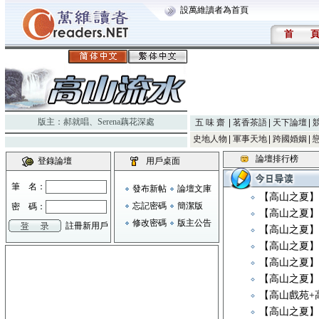
設萬維讀者為首頁
首
版主：
郝就唱
、
Serena藕花深處
五 味 齋
茗香茶語
天下論壇
史地人物
軍事天地
跨國婚姻
論壇排行榜
登錄論壇
用戶桌面
筆 名：
發布新帖
論壇文庫
【高山之夏】
忘記密碼
簡潔版
密 碼：
【高山之夏】
修改密碼
版主公告
註冊新用戶
【高山之夏
【高山之夏】《Ne
【高山之夏
【高山之夏
【高山戲苑+
【高山之夏】