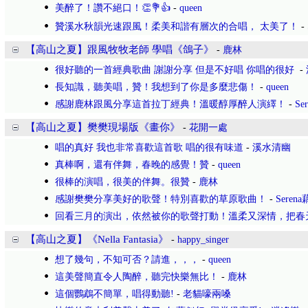
美醉了！讚不絕口！👏💐👍
-
queen
贊溪水秋韻光速跟風！柔美和諧有層次的合唱， 太美了！
-
【高山之夏】跟風牧牧老師 學唱《鴿子》
-
鹿林
很好聽的一首經典歌曲 謝謝分享 但是不好唱 你唱的很好
-
長知識，聽美唱，贊！我想到了你是多麼悲傷！
-
queen
感謝鹿林跟風分享這首拉丁經典！溫暖醇厚醉人演繹！
-
Se
【高山之夏】樊樊現場版《畫你》
-
花開一處
唱的真好 我也非常喜歡這首歌 唱的很有味道
-
溪水清幽
真棒啊，還有伴舞，春晚的感覺！贊
-
queen
很棒的演唱，很美的伴舞。很贊
-
鹿林
感謝樊樊分享美好的歌聲！特別喜歡的草原歌曲！
-
Seren
回看三月的演出，依然被你的歌聲打動！溫柔又深情，把春
【高山之夏】《Nella Fantasia》
-
happy_singer
想了幾句，不知可否？請進，，，
-
queen
這美聲簡直令人陶醉，聽完快樂無比！
-
鹿林
這個鸚鵡不簡單，唱得動聽!
-
老貓嚎兩嗓