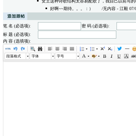
女王这种诗歌结构太容易配歌了，我自己以前写的
好啊~~期待。。。：）
/无内容 - 江毅 07/02/
笔 名 (必选项):
密 码 (必选项):
标 题 (必选项):
内 容 (选填项):
段落格式
字体
字号