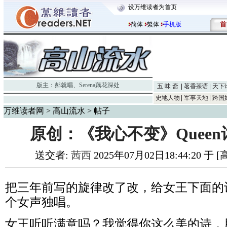
设万维读者为首页
首
简体
繁体
手机版
版主：
郝就唱
、
Serena藕花深处
五 味 斋
茗香茶语
天下
史地人物
军事天地
跨国
万维读者网
>
高山流水
> 帖子
原创：《我心不变》Queen
送交者:
茜西
2025年07月02日18:44:20 于
把三年前写的旋律改了改，给女王下面的
个女声独唱。
女王听听满意吗？我觉得你这么美的诗，