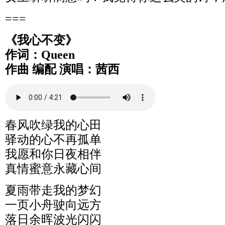
===
《我心不变》
作词：Queen
作曲 编配 演唱：茜西
春风吹绿我的心田
驿动的心不再孤单
我愿和你日夜相伴
真情蜜意永藏心间
夏雨带走我的梦幻
一页小舟驶向远方
落日余晖波光闪闪