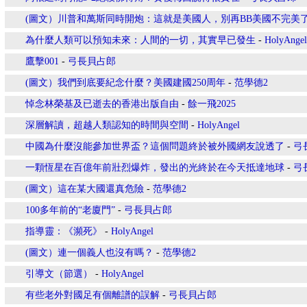
(圖文）川普和萬斯同時開炮：這就是美國人，別再BB美國不完美
為什麼人類可以預知未來：人間的一切，其實早已發生
-
HolyAngel
鷹擊001
-
弓長貝占郎
(圖文）我們到底要紀念什麼？美國建國250周年
-
范學德2
悼念林榮基及已逝去的香港出版自由
-
餘一飛2025
深層解讀，超越人類認知的時間與空間
-
HolyAngel
中國為什麼沒能參加世界盃？這個問題終於被外國網友說透了
-
弓
一顆恆星在百億年前壯烈爆炸，發出的光終於在今天抵達地球
-
弓
(圖文）這在某大國還真危險
-
范學德2
100多年前的“老廈門”
-
弓長貝占郎
指導靈：《瀕死》
-
HolyAngel
(圖文）連一個義人也沒有嗎？
-
范學德2
引導文（節選）
-
HolyAngel
有些老外對國足有個離譜的誤解
-
弓長貝占郎