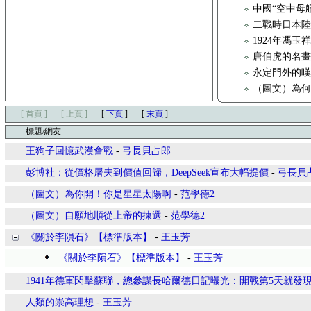
中國“空中母艦
二戰時日本
1924年馮
唐伯虎的名
永定門外的
（圖文）為
[ 首頁 ]
[ 上頁 ]
[
下頁
]
[
末頁
]
標題/網友
王狗子回憶武漢會戰
-
弓長貝占郎
彭博社：從價格屠夫到價值回歸，DeepSeek宣布大幅提價
-
弓長貝
（圖文）為你開！你是星星太陽啊
-
范學德2
（圖文）自願地順從上帝的揀選
-
范學德2
《關於李隕石》【標準版本】
-
王玉芳
《關於李隕石》【標準版本】
-
王玉芳
1941年德軍閃擊蘇聯，總參謀長哈爾德日記曝光：開戰第5天就發
人類的崇高理想
-
王玉芳