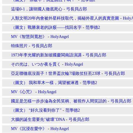
這場0-1，讓韓國人徹底死心
-
弓長貝占郎
人類文明20年內會被外星科技取代，揭秘外星人的真實意圖
-
Holy
（圖文）戰勝衰老的訣竅——找回名字
-
范學德2
MV《智慧與寬恕》
-
HolyAngel
特殊照片
-
弓長貝占郎
1973年李光耀的新加坡國慶閩南語演講
-
弓長貝占郎
その光は、いつか夜を貫く
-
HolyAngel
亞足聯徹底沒面子！世界盃次輪7場敗仗狂丟23球
-
弓長貝占郎
（圖文） 我和草木一樣，渴望被淋透
-
范學德2
MV《心咒》
-
HolyAngel
國足是怎樣一步步淪為全民笑柄、被視作人間笑話的
-
弓長貝占郎
（圖文） “好久沒看到你了”
-
范學德2
大腦的誕生需要先"破壞"DNA
-
弓長貝占郎
MV《沉浸在愛中》
-
HolyAngel