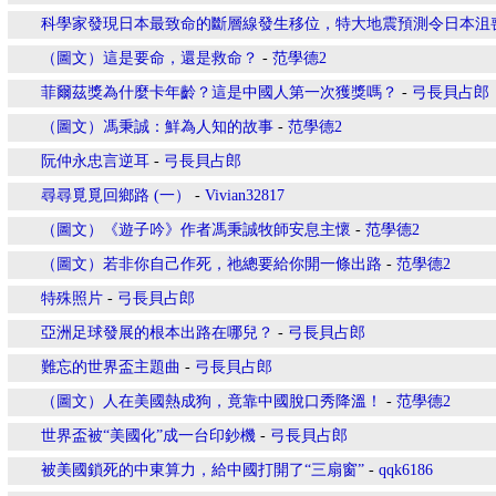
科學家發現日本最致命的斷層線發生移位，特大地震預測令日本沮
（圖文）這是要命，還是救命？
-
范學德2
菲爾茲獎為什麼卡年齡？這是中國人第一次獲獎嗎？
-
弓長貝占郎
（圖文）馮秉誠：鮮為人知的故事
-
范學德2
阮仲永忠言逆耳
-
弓長貝占郎
尋尋覓覓回鄉路 (一）
-
Vivian32817
（圖文）《遊子吟》作者馮秉誠牧師安息主懷
-
范學德2
（圖文）若非你自己作死，祂總要給你開一條出路
-
范學德2
特殊照片
-
弓長貝占郎
亞洲足球發展的根本出路在哪兒？
-
弓長貝占郎
難忘的世界盃主題曲
-
弓長貝占郎
（圖文）人在美國熱成狗，竟靠中國脫口秀降溫！
-
范學德2
世界盃被“美國化”成一台印鈔機
-
弓長貝占郎
被美國鎖死的中東算力，給中國打開了“三扇窗”
-
qqk6186