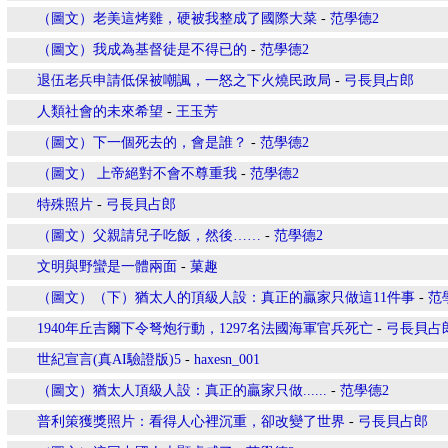
（圖文）老美這烤雞，硬被我整成了國際大菜
-
范學德2
（圖文）我成為基督徒是不得已的
-
范學德2
退伍老兵申請低保被嘲諷，一怒之下火燒民政局
-
弓長貝占郎
人類社會的未來希望
-
王玉芳
（圖文）下一個死去的，會是誰？
-
范學德2
（圖文） 上帝絕對不會不尊重我
-
范學德2
特殊照片
-
弓長貝占郎
（圖文）父親請兒子吃飯，然後……
-
范學德2
文明與野蠻是一體兩面
-
菓趣
（圖文）（下）猶太人的頂級人設：真正的贏家只做這11件事
-
范
1940年丘吉爾下令弩炮行動，1297名法國海軍官兵死亡
-
弓長貝占
世紀宣言(真AI驗證版)5
-
haxesn_001
（圖文）猶太人頂級人設：真正的贏家只做......
-
范學德2
普利策獲獎照片：看得人心裡沉重，卻改變了世界
-
弓長貝占郎