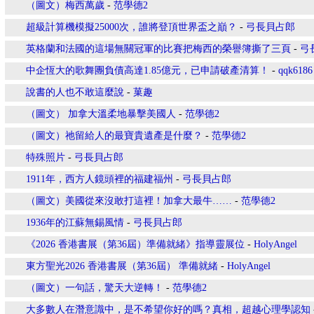
（圖文）梅西萬歲
-
范學德2
超級計算機模擬25000次，誰將登頂世界盃之巔？
-
弓長貝占郎
英格蘭和法國的這場無關冠軍的比賽把梅西的榮譽簿撕了三頁
-
弓
中企恆大的歌舞團負債高達1.85億元，已申請破產清算！
-
qqk6186
說書的人也不敢這麼說
-
菓趣
（圖文） 加拿大溫柔地暴擊美國人
-
范學德2
（圖文）祂留給人的最寶貴遺產是什麼？
-
范學德2
特殊照片
-
弓長貝占郎
1911年，西方人鏡頭裡的福建福州
-
弓長貝占郎
（圖文）美國從來沒敢打這裡！加拿大最牛……
-
范學德2
1936年的江蘇無錫風情
-
弓長貝占郎
《2026 香港書展（第36屆）準備就緒》指導靈展位
-
HolyAngel
東方聖光2026 香港書展（第36屆） 準備就緒
-
HolyAngel
（圖文）一句話，驚天大逆轉！
-
范學德2
大多數人在潛意識中，是不希望你好的嗎？真相，超越心理學認知