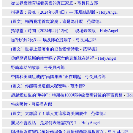
從世界盃體育場看美國的真正家底
-
弓長貝占郎
指導靈：靈魂（2024年6月4日）— 現場錄製版
-
HolyAngel
(圖文）梅西賽場首次淚崩，這是為什麼
-
范學德2
指導靈：時間（2024年2月12日) — 現場錄製版
-
HolyAngel
從2比0到2比3 --- 埃及隊心態崩了
-
弓長貝占郎
(圖文）世界上最著名的12首愛情詩歌
-
范學德2
你經歷過親屬的離世嗎？死亡的真相就在這裡
-
HolyAngel
野崎幸助的故事
-
弓長貝占郎
中國和美國組成的“兩國集團”正在崛起
-
弓長貝占郎
(圖文）你能猜出這個大秘密嗎
-
范學德2
超越愛迪生的“半神”：特斯拉1000項神級發明背後的宇宙真相
-
Hol
特殊照片
-
弓長貝占郎
(圖文）太離譜了！華人竟這樣為美國慶生
-
范學德2
嬰兒不會說話，是如何表達需求的？
-
HolyAngel
阿根廷為何能3-2絕殺佛得角？賽後梅西說得很實在
-
弓長貝占郎