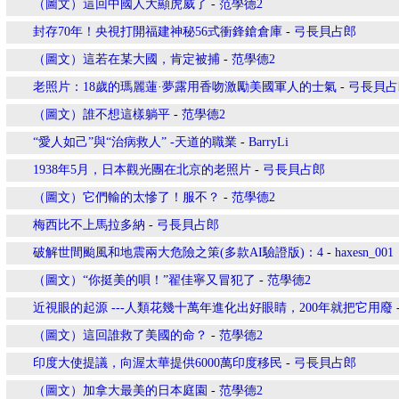
（圖文）這回中國人大顯虎威了
-
范學德2
封存70年！央視打開福建神秘56式衝鋒鎗倉庫
-
弓長貝占郎
（圖文）這若在某大國，肯定被捕
-
范學德2
老照片：18歲的瑪麗蓮·夢露用香吻激勵美國軍人的士氣
-
弓長貝占
（圖文）誰不想這樣躺平
-
范學德2
“愛人如己”與“治病救人” -天道的職業
-
BarryLi
1938年5月，日本觀光團在北京的老照片
-
弓長貝占郎
（圖文）它們輸的太慘了！服不？
-
范學德2
梅西比不上馬拉多納
-
弓長貝占郎
破解世間颱風和地震兩大危險之策(多款AI驗證版)：4
-
haxesn_001
（圖文）“你挺美的唄！”翟佳寧又冒犯了
-
范學德2
近視眼的起源 ---人類花幾十萬年進化出好眼睛，200年就把它用廢
（圖文）這回誰救了美國的命？
-
范學德2
印度大使提議，向渥太華提供6000萬印度移民
-
弓長貝占郎
（圖文）加拿大最美的日本庭園
-
范學德2