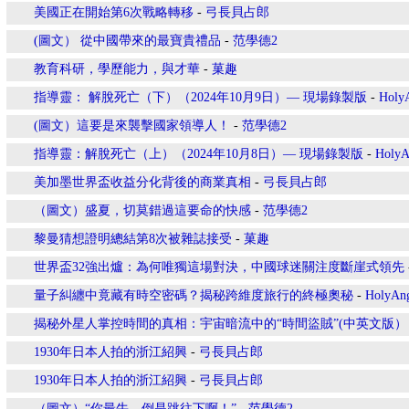
美國正在開始第6次戰略轉移
-
弓長貝占郎
(圖文） 從中國帶來的最寶貴禮品
-
范學德2
教育科研，學歷能力，與才華
-
菓趣
指導靈： 解脫死亡（下）（2024年10月9日）— 現場錄製版
-
Holy
(圖文）這要是來襲擊國家領導人！
-
范學德2
指導靈：解脫死亡（上）（2024年10月8日）— 現場錄製版
-
HolyA
美加墨世界盃收益分化背後的商業真相
-
弓長貝占郎
（圖文）盛夏，切莫錯過這要命的快感
-
范學德2
黎曼猜想證明總結第8次被雜誌接受
-
菓趣
世界盃32強出爐：為何唯獨這場對決，中國球迷關注度斷崖式領先
量子糾纏中竟藏有時空密碼？揭秘跨維度旅行的終極奧秘
-
HolyAn
揭秘外星人掌控時間的真相：宇宙暗流中的“時間盜賊”(中英文版）
1930年日本人拍的浙江紹興
-
弓長貝占郎
1930年日本人拍的浙江紹興
-
弓長貝占郎
（圖文）“你最牛，倒是跳往下啊！”
-
范學德2