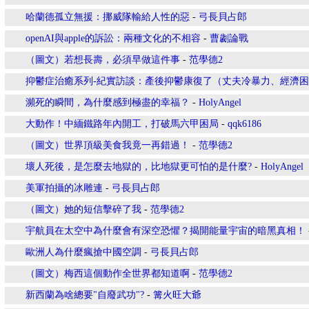
哈蘭德孤立無援：挪威隊輸給人性的惡
-
弓長貝占郎
openAI與apple的訴訟：兩種文化的不相容
-
曹劌論戰
（圖文）若想長壽，必須早做這件事
-
范學德2
抑鬱症治癒系列-紀實訪談：產後抑鬱康復了（丈夫冷暴力、經濟
瀕死的瞬間，為什麼感到極盡的幸福？
-
HolyAngel
大動作！中緬鐵路年內開工，打破馬六甲困局
-
qqk6186
（圖文）世界頂級美食我竟一再錯過！
-
范學德2
壞人死後，是怎麼去地獄的，比地獄更可怕的是什麼?
-
HolyAngel
美軍拍攝的冰雕連
-
弓長貝占郎
（圖文）她的短信擊碎了我
-
范學德2
宇航員在太空中為什麼會有深空恐懼？揭開能量宇宙的暗黑真相！
歐洲人為什麼瘋搶中國空調
-
弓長貝占郎
（圖文）梅西這個動作全世界都知道啊
-
范學德2
新西蘭為啥總要"自廢武功"?
-
篝火旺大爺