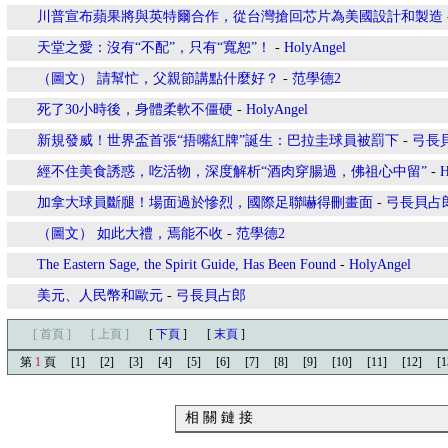
川普宣布蘋果將與英特爾合作，從台灣搶回芯片為美國設計和製造
天堂之愛：沒有“不配”，只有“寬恕”！
-
HolyAngel
（圖文） 請幫忙，父親節講點什麼好？
-
范學德2
死了30小時後，身體柔軟不僵硬
-
HolyAngel
新規發威！世界盃首張“捂嘴紅牌”誕生：巴拉圭球員被罰下
-
弓長
經不住美食誘惑，吃活物，深度解析“酒肉穿腸過，佛祖心中留”
-
H
加拿大球員斷腿！場面過於慘烈，國際足聯嚇得刪畫面
-
弓長貝占
（圖文） 如此大禮，焉能不收
-
范學德2
The Eastern Sage, the Spirit Guide, Has Been Found
-
HolyAngel
美元、人民幣和歐元
-
弓長貝占郎
[ 首頁 ]
[ 上頁 ]
[
下頁
]
[
末頁
]
第
1
頁
[1]
[2]
[3]
[4]
[5]
[6]
[7]
[8]
[9]
[10]
[11]
[12]
[1
相 關 鏈 接