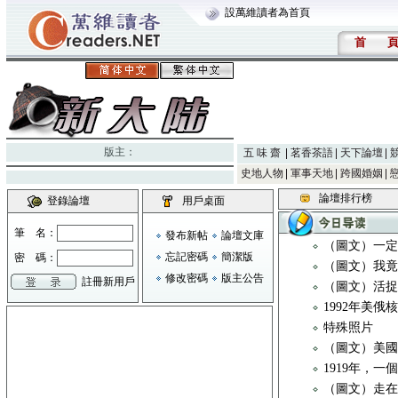
設萬維讀者為首頁
首
版主：
五 味 齋
茗香茶語
天下論壇
史地人物
軍事天地
跨國婚姻
論壇排行榜
登錄論壇
用戶桌面
筆 名：
發布新帖
論壇文庫
（圖文）一定
忘記密碼
簡潔版
密 碼：
（圖文）我
修改密碼
版主公告
註冊新用戶
（圖文）活
1992年美俄
特殊照片
（圖文）美
1919年，
（圖文）走