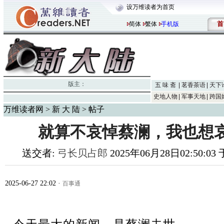
设万维读者为首页
首
简体
繁体
手机版
版主：
五 味 斋
茗香茶语
天下
史地人物
军事天地
跨国
万维读者网
>
新 大 陆
> 帖子
就算不哀悼蔡澜，我也想
送交者:
弓长贝占郎
2025年06月28日02:50:03 
2025-06-27 22:02
·
百事通