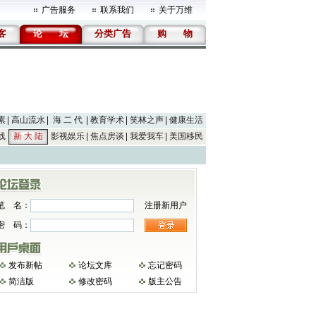
广告服务
联系我们
关于万维
客
论
坛
分类广告
购
物
素
高山流水
海 二 代
教育学术
笑林之声
健康生活
线
新 大 陆
影视娱乐
焦点房谈
我爱我车
美国移民
笔 名：
注册新用户
密 码：
发布新帖
论坛文库
忘记密码
简洁版
修改密码
版主公告