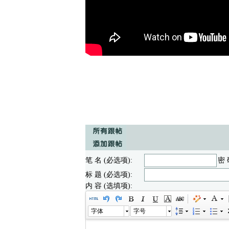
笔 名 (必选项):
密 
标 题 (必选项):
内 容 (选填项):
字体
字号