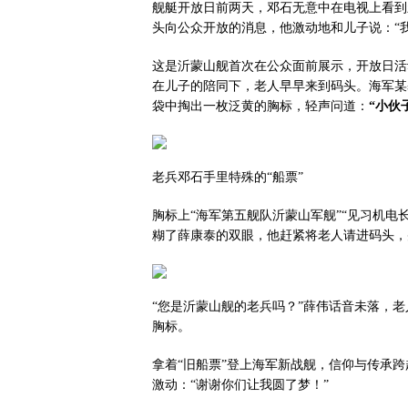
舰艇开放日前两天，邓石无意中在电视上看到
头向公众开放的消息，他激动地和儿子说：“我
这是沂蒙山舰首次在公众面前展示，开放日活
在儿子的陪同下，老人早早来到码头。海军某
袋中掏出一枚泛黄的胸标，轻声问道：
“小伙
老兵邓石手里特殊的“船票”
胸标上“海军第五舰队沂蒙山军舰”“见习机电长
糊了薛康泰的双眼，他赶紧将老人请进码头，
“您是沂蒙山舰的老兵吗？”薛伟话音未落，老
胸标。
拿着“旧船票”登上海军新战舰，信仰与传承
激动：“谢谢你们让我圆了梦！”