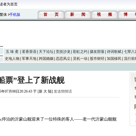
读者为首页
首
页
新
闻
视
频
博
繁体
手机版
五 味 斋
茗香茶语
天下论坛
竞技沙龙
彩虹之约
摄友部落
诗词歌赋
七荤八
史地人物
军事天地
跨国婚姻
恋恋风尘
灵机一动
股市财经
加国移民
流行前
船票”登上了新战舰
5年07月08日20:26:43 于 [新 大 陆]
发送悄悄话
心码头停泊的沂蒙山舰迎来了一位特殊的客人——老一代沂蒙山舰舰