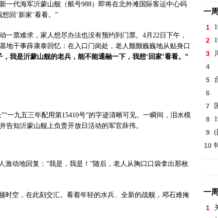
新一代海军沂蒙山舰（舷号988）即将在北外滩国际客运中心码
一
想回‘新家’看看。”
1
动一票难求，家人想尽办法也没有预约到门票。4月22日下午，
2
基地干事薛康泰回忆：在入口门岗处，老人颤颤巍巍地从贴身口
3
子，我是沂蒙山舰的老兵，能不能通融一下，我想‘回家’看看。”
4
5
6
7
”“一九五三年配用第15410号”的字迹清晰可见。一瞬间，泪水模
8
并告知沂蒙山舰上负责开放日活动的军官薛伟。
9
10
人激动地回复：“我是，我是！”随后，老人从胸口口袋拿出那枚
一
跨越时空，在此刻交汇。看着年轻的水兵、全新的战舰，邓石难掩
1