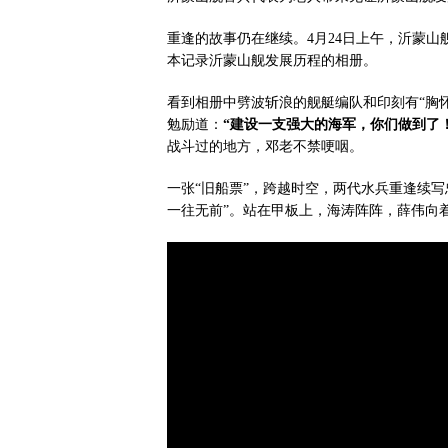
重逢的故事仍在继续。4月24日上午，沂蒙
本记录沂蒙山舰发展历程的相册。
看到相册中劈波斩浪的舰艇编队和印刻有“胸
勉励道：
“建设一支强大的海军，你们做到了！
战斗过的地方，邓老不禁哽咽。
一张“旧船票”，跨越时空，两代水兵重逢续
一往无前”。站在甲板上，海涛阵阵，薛伟向