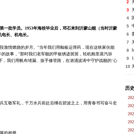
2
3
4
5
的第一批学员。1953年海校毕业后，邓石来到沂蒙山舰（当时沂蒙
6
机电长、机电长。
7
段激情燃烧的岁月。“当年我们用舢板运弹药，现在这铁家伙能
8
I
年的故事，“那时我们老军舰的甲板锈迹斑斑，轮机舱里蒸汽弥
9
件下，我们用帆布堵漏、扳手修管路，在汹涌波涛中守护战舰的‘心
10
历
202
兵互敬军礼，千万水兵前赴后继在碧波之上，用青春书写奋斗史
202
202
202
202
展的相册