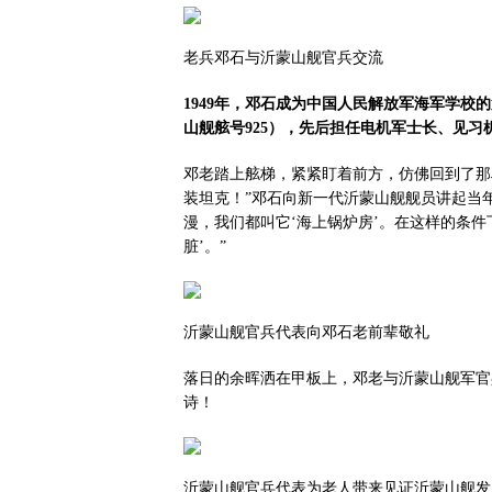
老兵邓石与沂蒙山舰官兵交流
1949年，邓石成为中国人民解放军海军学校
山舰舷号925），先后担任电机军士长、见习
邓老踏上舷梯，紧紧盯着前方，仿佛回到了那
装坦克！”邓石向新一代沂蒙山舰舰员讲起当
漫，我们都叫它‘海上锅炉房’。在这样的条
脏’。”
沂蒙山舰官兵代表向邓石老前辈敬礼
落日的余晖洒在甲板上，邓老与沂蒙山舰军官
诗！
沂蒙山舰官兵代表为老人带来见证沂蒙山舰发