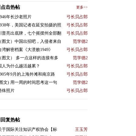
周点击热帖
更多>>
1946年长沙老照片
弓长贝占郎
1938年，美国记者在延安拍摄的照
弓长贝占郎
川普亮出底牌，七个摇摆州全部翻
弓长贝占郎
（图文）中国出招吧，入侵者来自
范学德2
台湾解密档案《大溃败1949》
弓长贝占郎
（图文） 多一点这样的连接有多
范学德2
国人为什么越活越累？
弓长贝占郎
1905年9月的上海外滩和南京路
弓长贝占郎
(图文) 用一周的时间思考这一句
范学德2
特殊照片
弓长贝占郎
周回复热帖
关于国际关注知识产权协会【标
王玉芳