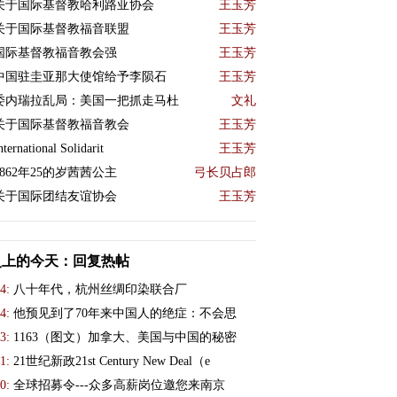
关于国际基督教哈利路亚协会
王玉芳
关于国际基督教福音联盟
王玉芳
国际基督教福音教会强
王玉芳
中国驻圭亚那大使馆给予李陨石
王玉芳
委内瑞拉乱局：美国一把抓走马杜
文礼
关于国际基督教福音教会
王玉芳
nternational Solidarit
王玉芳
1862年25的岁茜茜公主
弓长贝占郎
关于国际团结友谊协会
王玉芳
史上的今天：回复热帖
4:
八十年代，杭州丝绸印染联合厂
4:
他预见到了70年来中国人的绝症：不会思
3:
1163（图文）加拿大、美国与中国的秘密
1:
21世纪新政21st Century New Deal（e
0:
全球招募令---众多高薪岗位邀您来南京