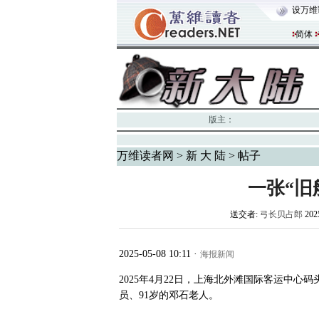
设万维
简体
版主：
万维读者网
>
新 大 陆
> 帖子
一张“旧
送交者:
弓长贝占郎
202
2025-05-08 10:11
·
海报新闻
2025年4月22日，上海北外滩国际客运中
员、91岁的邓石老人。