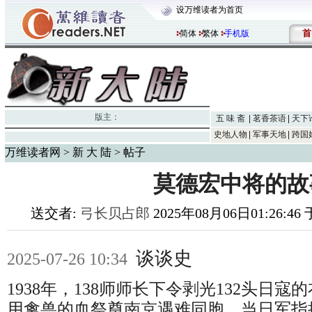
设万维读者为首页
首
简体
繁体
手机版
版主：
五 味 斋
茗香茶语
天下
史地人物
军事天地
跨国
万维读者网
>
新 大 陆
> 帖子
莫德宏中将的故
送交者:
弓长贝占郎
2025年08月06日01:26:46 
谈谈史
2025-07-26 10:34
1938年，138师师长下令剥光132头日
用禽兽的血祭奠南京遇难同胞，当日军指