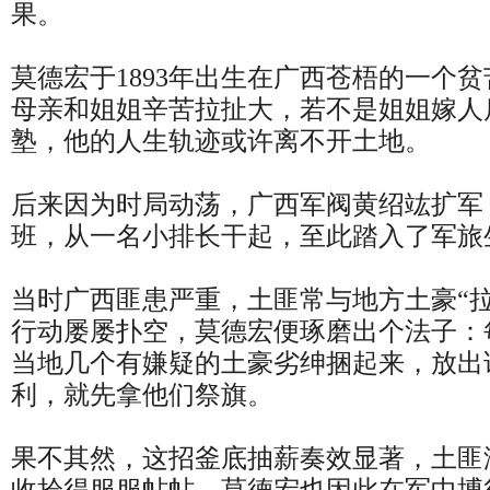
果。
莫德宏于1893年出生在广西苍梧的一个
母亲和姐姐辛苦拉扯大，若不是姐姐嫁人
塾，他的人生轨迹或许离不开土地。
后来因为时局动荡，广西军阀黄绍竑扩军
班，从一名小排长干起，至此踏入了军旅
当时广西匪患严重，土匪常与地方土豪“
行动屡屡扑空，莫德宏便琢磨出个法子：
当地几个有嫌疑的土豪劣绅捆起来，放出
利，就先拿他们祭旗。
果不其然，这招釜底抽薪奏效显著，土匪