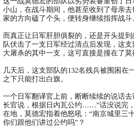
这一战莫德宏的部队以劣势装备重创了日
小山，在战斗期间，他甚至收到了母亲去
家的方向磕了个头，便转身继续指挥战斗
而真正让日军肝胆俱裂的，还是开头提到
队伏击了一支日军经过清点后发现，这支
大屠杀的其中一支，这可直接是撞在了莫德
几天后，这支部队的132名残兵被围困在
之下只能打出白旗。
一个日军翻译官上前，断断续续的说话去
长官说，根据日内瓦公约……”话没说完
在地，莫德宏指着他怒吼：“南京城里三
你们跟他们讲过公约吗”？