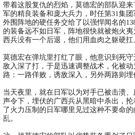
带着这股复仇的烈焰，莫德宏的部队迎来
军的精良装备和庞大兵力，时任第31集
外围阵地的硬任务交给了以强悍闻名的13
的装备远不如日军，阵地很快就被炮火夷
西兵没有一个后退，他们用血肉之躯硬扛
莫德宏在弹坑里打红了眼，他意识到死守
敌入深了打，于是迅速调整战术，化被动
路：一路佯败，诱敌深入，另外两路则埋
当天夜里，就在日军以为对手已被击溃、
声令下，埋伏的广西兵从黑暗中杀出，抡
了火力压制的日军哪里见过这种不要命的
乱。