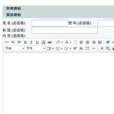
笔 名 (必选项):
密 码 (必选项):
标 题 (必选项):
内 容 (选填项):
字体
字号