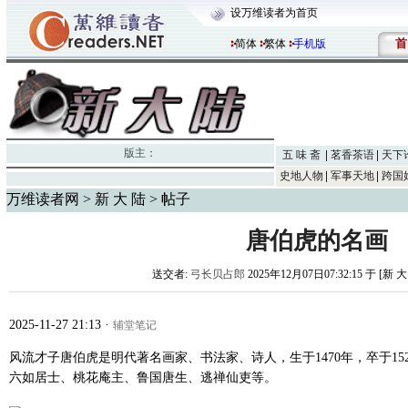
设万维读者为首页
首
简体
繁体
手机版
版主：
五 味 斋
茗香茶语
天下
史地人物
军事天地
跨国
万维读者网
>
新 大 陆
> 帖子
唐伯虎的名画
送交者:
弓长贝占郎
2025年12月07日07:32:15 于 [新 大
2025-11-27 21:13
·
辅堂笔记
风流才子唐伯虎是明代著名画家、书法家、诗人，生于1470年，卒于1
六如居士、桃花庵主、鲁国唐生、逃禅仙吏等。