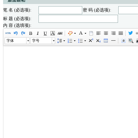
笔 名 (必选项):
密 码 (必选项):
标 题 (必选项):
内 容 (选填项):
字体
字号