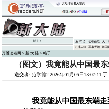
设万维读者为首页
首
简体
繁体
手机版
版主：
五 味 斋
茗香茶语
天下
史地人物
军事天地
跨国
万维读者网
>
新 大 陆
> 帖子
（图文）我竟能从中国最东
送交者:
范学德2
2026年01月05日18:07:11 于
我竟能从中国最东端走