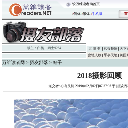
设万维读者为首页
首
简体
繁体
手机版
版主：
白杨
、
闲士9264
五 味 斋
茗香茶语
天下
史地人物
军事天地
跨国
万维读者网
>
摄友部落
> 帖子
2018摄影回顾
送交者:
心有灵机
2019年02月02日07:37:05 于 [摄友