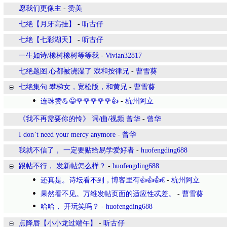
愿我们更像主
-
赞美
七绝【月牙高挂】
-
听古仔
七绝【七彩湖天】
-
听古仔
一生如诗/橡树橡树等等我
-
Vivian32817
七绝题图.心都被浇湿了 戏和按律兄
-
曹雪葵
七绝集句.攀梯女，宽松版，和黄兄
-
曹雪葵
连珠赞💪😃🌹🌹🌹🌹🌹👍
-
杭州阿立
《我不再需要你的怜》 词/曲/视频 曾华
-
曾华
I don’t need your mercy anymore
-
曾华
我就不信了， 一定要贴给易学爱好者
-
huofengding688
跟帖不行， 发新帖怎么样？
-
huofengding688
还真是。诗坛看不到，博客里有👍👍👍€
-
杭州阿立
果然看不见。万维发帖页面的适应性忒差。
-
曹雪葵
哈哈， 开玩笑吗？
-
huofengding688
点降唇【小小龙过端午】
-
听古仔