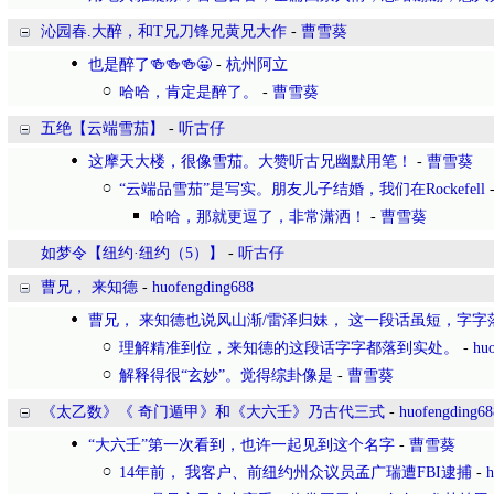
沁园春.大醉，和T兄刀锋兄黄兄大作
-
曹雪葵
也是醉了🍻🍻🍻😀
-
杭州阿立
哈哈，肯定是醉了。
-
曹雪葵
五绝【云端雪茄】
-
听古仔
这摩天大楼，很像雪茄。大赞听古兄幽默用笔！
-
曹雪葵
“云端品雪茄”是写实。朋友儿子结婚，我们在Rockefell
哈哈，那就更逗了，非常潇洒！
-
曹雪葵
如梦令【纽约·纽约（5）】
-
听古仔
曹兄， 来知德
-
huofengding688
曹兄， 来知德也说风山渐/雷泽归妹， 这一段话虽短，字字
理解精准到位，来知德的这段话字字都落到实处。
-
hu
解释得很“玄妙”。觉得综卦像是
-
曹雪葵
《太乙数》《 奇门遁甲》和《大六壬》乃古代三式
-
huofengding68
“大六壬”第一次看到，也许一起见到这个名字
-
曹雪葵
14年前， 我客户、前纽约州众议员孟广瑞遭FBI逮捕
-
h