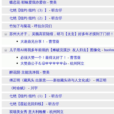
蝶恋花·耶稣爱我亦爱你
-
赞美
七绝【纽约·纽约（3）】
-
听古仔
七绝【纽约·纽约（2）】
-
听古仔
竹知了与菊花
-
呼拉尔贝们
苏州大才子， 吴魏高官陆绩，研习【太玄】好多年才摸到了门径！
大谢鼎兄分享！
-
曹雪葵
儿子用AI将我多年前填的【摊破浣溪沙. 友人归去】图像化
-
huofe
必须大赞一个！最得太好了！
-
曹雪葵
大赞鼎公子💪😃🌹🌹🌹🌹🌹👍
-
杭州阿立
醉花阴·主能洗净我
-
赞美
傅正明《藏凤头 出新意——新创藏头诗与人文化成》
-
傅正明
《时命赋》
-
川宇
七绝【纽约·纽约（1）】
-
听古仔
七绝【霞起北回归线】
-
听古仔
双喵美女秀 意大利晚餐
-
杭州阿立