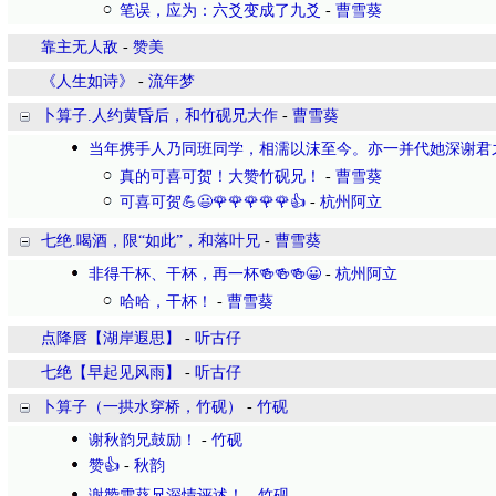
笔误，应为：六爻变成了九爻
-
曹雪葵
靠主无人敌
-
赞美
《人生如诗》
-
流年梦
卜算子.人约黄昏后，和竹砚兄大作
-
曹雪葵
当年携手人乃同班同学，相濡以沫至今。亦一并代她深谢君
真的可喜可贺！大赞竹砚兄！
-
曹雪葵
可喜可贺💪😃🌹🌹🌹🌹🌹👍
-
杭州阿立
七绝.喝酒，限“如此”，和落叶兄
-
曹雪葵
非得干杯、干杯，再一杯🍻🍻🍻😀
-
杭州阿立
哈哈，干杯！
-
曹雪葵
点降唇【湖岸遐思】
-
听古仔
七绝【早起见风雨】
-
听古仔
卜算子（一拱水穿桥，竹砚）
-
竹砚
谢秋韵兄鼓励！
-
竹砚
赞👍
-
秋韵
谢赞雪葵兄深情评述！
-
竹砚