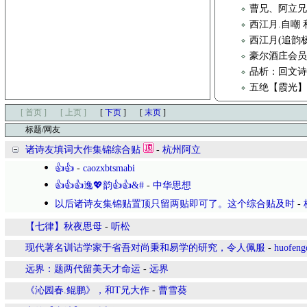
曹兄、阿立兄
西江月.自嘲
西江月(追韵
豪尔酒庄会员
品析：回文
五绝【霞光
[ 首页 ]
[ 上页 ]
[
下页
]
[
末页
]
标题/网友
诸诗友填词大作集锦综合贴
-
杭州阿立
👍👍
-
caozxbtsmabi
👍👍👍逸💖韵👍👍&#
-
中华思想
以后诸诗友集锦贴置顶只留两贴即可了。这个综合贴及时
-
【七律】秋夜思母
-
听松
现代著名训诂学家于省吾对尚秉和易学的研究，令人佩服
-
huofeng
远界：题两代留美天才命运
-
远界
《沁园春.鲲鹏》，和T兄大作
-
曹雪葵