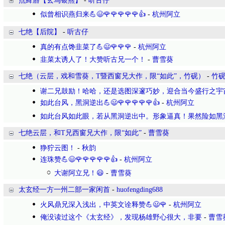
点絳唇【玄鸟银燕】
-
听古仔
似曾相识燕归来💪😃🌹🌹🌹🌹🌹👍
-
杭州阿立
七绝【后院】
-
听古仔
真的有点馋韭菜了💪😃🌹🌹🌹
-
杭州阿立
韭菜太诱人了！大赞听古兄一个！
-
曹雪葵
七绝（云层，戏和雪葵，T暨西窗兄大作，限“如此”，竹砚）
-
竹
谢二兄鼓励！哈哈，还是选图深邃巧妙，迎合当今盛行之宇
如此台风，黑洞逆出💪😃🌹🌹🌹🌹🌹👍
-
杭州阿立
如此台风如此眼，若从黑洞逆出中。形象逼真！果然险如黑
七绝云层，和T兄西窗兄大作，限“如此”
-
曹雪葵
狰狞云图！
-
秋韵
连珠赞💪😃🌹🌹🌹🌹🌹👍
-
杭州阿立
大谢阿立兄！😃
-
曹雪葵
太玄经一方一州二部一家闲首
-
huofengding688
火风鼎兄深入浅出，中英文诠释赞💪😃🌹
-
杭州阿立
俺没读过这个《太玄经》，发现杨雄野心很大，非要
-
曹雪