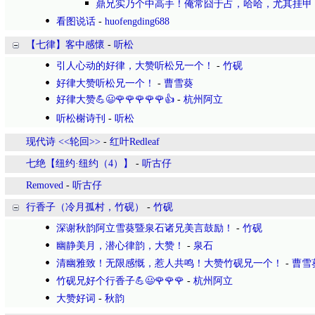
鼎兄实乃个中高手！俺常囧于占，哈哈，尤其挂甲
看图说话
-
huofengding688
【七律】客中感懷
-
听松
引人心动的好律，大赞听松兄一个！
-
竹砚
好律大赞听松兄一个！
-
曹雪葵
好律大赞💪😃🌹🌹🌹🌹🌹👍
-
杭州阿立
听松榭诗刊
-
听松
现代诗 <<轮回>>
-
红叶Redleaf
七绝【纽约·纽约（4）】
-
听古仔
Removed
-
听古仔
行香子（冷月孤村，竹砚）
-
竹砚
深谢秋韵阿立雪葵暨泉石诸兄美言鼓励！
-
竹砚
幽静美月，潜心律韵，大赞！
-
泉石
清幽雅致！无限感慨，惹人共鸣！大赞竹砚兄一个！
-
曹雪
竹砚兄好个行香子💪😃🌹🌹🌹
-
杭州阿立
大赞好词
-
秋韵