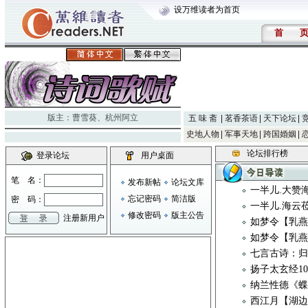
设万维读者为首页
首
版主：
曹雪葵
、
杭州阿立
五 味 斋
茗香茶语
天下论坛
史地人物
军事天地
跨国婚姻
论坛排行榜
登录论坛
用户桌面
笔 名：
发布新帖
论坛文库
一半儿.大赞
忘记密码
简洁版
密 码：
一半儿.海云
修改密码
版主公告
注册新用户
如梦令【乳燕
如梦令【乳燕
七言古诗：归
扬子太玄经1
纳兰性德《
西江月【湖