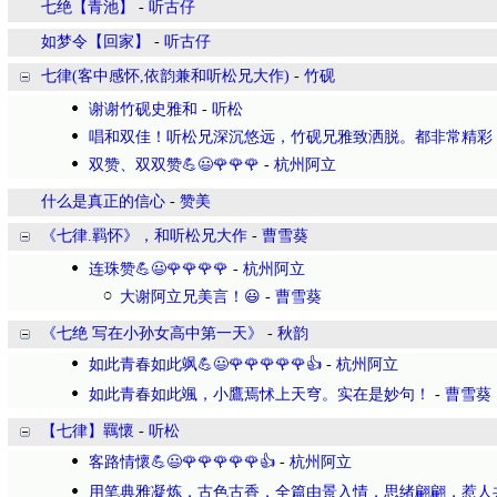
七绝【青池】
-
听古仔
如梦令【回家】
-
听古仔
七律(客中感怀,依韵兼和听松兄大作)
-
竹砚
谢谢竹砚史雅和
-
听松
唱和双佳！听松兄深沉悠远，竹砚兄雅致洒脱。都非常精彩
双赞、双双赞💪😃🌹🌹🌹
-
杭州阿立
什么是真正的信心
-
赞美
《七律.羁怀》，和听松兄大作
-
曹雪葵
连珠赞💪😃🌹🌹🌹🌹
-
杭州阿立
大谢阿立兄美言！😃
-
曹雪葵
《七绝 写在小孙女高中第一天》
-
秋韵
如此青春如此飒💪😃🌹🌹🌹🌹🌹👍
-
杭州阿立
如此青春如此颯，小鷹焉怵上天穹。实在是妙句！
-
曹雪葵
【七律】羈懷
-
听松
客路情懷💪😃🌹🌹🌹🌹🌹👍
-
杭州阿立
用笔典雅凝炼，古色古香，全篇由景入情，思绪翩翩，惹人