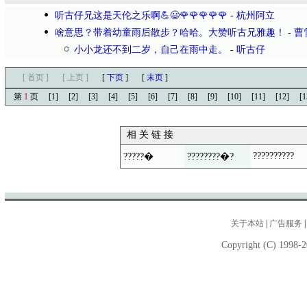
听古仔兄这是天伦之乐啊💪😃🌹🌹🌹🌹🌹
-
杭州阿立
啥意思？带着幼童雨后散步？哈哈。大赞听古兄雅趣！
-
曹
小小龙还不到二岁，自己在雨中走。
-
听古仔
[ 首页 ]
[ 上页 ]
[
下页
]
[
末页
]
第
1
页
[1]
[2]
[3]
[4]
[5]
[6]
[7]
[8]
[9]
[10]
[11]
[12]
[1
相 关 链 接
??????????
?????�
????????�?
关于本站
|
广告服务
Copyright (C) 1998-2