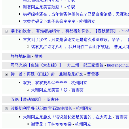
谢赞阿立兄美言鼓励！
-
竹砚
拱桥绿柳还在，当年黄昏伴侣何在？已是白发沧桑，天涯海
大赞竹砚兄卜算子💪😃🌹🌹🌹
-
杭州阿立
读书如饮食， 有难者如啃骨， 有易者如仰饮。【春秋繁露】
-
huo
古文到了汉代，只要是议论文还是这么艰深难读。哈哈，
-
诸君共占诗才八斗， 我只能在二酉山下筑廬。 曹兄大才
静静地依靠
-
赞美
司马光的【集注《太玄经》】一方二州一部三家童首
-
huofengding
诗一首：再题《归妹》卦，兼谢鼎兄好文
-
曹雪葵
双赞、双双赞💪😃🌹🌹🌹
-
杭州阿立
大谢阿立兄美言！😃
-
曹雪葵
五绝【遊动物园】
-
听古仔
波提切利早餐 认识红宝石游轮船长
-
杭州阿立
大谢阿立兄趣文！话说船长还是厉害的，在大海上
-
曹雪葵
谢曹兄！干杯🍻🍻🍻😀
-
杭州阿立