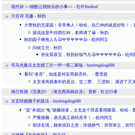
现代诗 <<细数让我快乐的小事>>
-
红叶Redleaf
六言诗 宅趣
-
秋韵
大赞秋韵兄菜园！非常馋人！哈哈。自己种的就是好吃！
-
据说这是牛排西红柿，老师请了😀
-
秋韵
秋韵园子馋煞人💪😃🌹🌹🌹🌹🌹👍
-
杭州阿立
问候立兄
-
秋韵
孙女双双宝，秋韵好福气💪😃🌹🌹🌹🌹🌹👍
-
杭州
司马光集注太玄經三方一州一部二家唫
-
huofengding688
看到“准否”，知道是对应周易否卦。
-
曹雪葵
太玄准周易泰卦的是达、交二赞。 三进制， 揉进了天
纳兰性德《浣溪沙》（谁念西风独自凉） 赏析
-
红尘行者
太玄经烧脑子的筮法
-
huofengding688
“筮”本就比“龟”烧脑得多，太玄这个简直看得眼晕。哈哈
-
严重烧脑，鼎兄真正易经高手！
-
杭州阿立
初涉玄境，颇有炫目之患；扶镜静气，祥而审之，则可