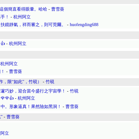
玄這個簡直看得眼暈。哈哈
-
曹雪葵
高手！
-
杭州阿立
；扶鏡靜氣，祥而審之，則可莞爾。
-
huofengding688
👍
-
杭州阿立
-
杭州阿立
個！
-
曹雪葵
作，限“如此”，竹硯）
-
竹硯
深邃巧妙，迎合當今盛行之宇宙學！
-
竹硯
🌹👍
-
杭州阿立
出中。形象逼真！果然險如黑洞！
-
曹雪葵
”
-
曹雪葵
州阿立