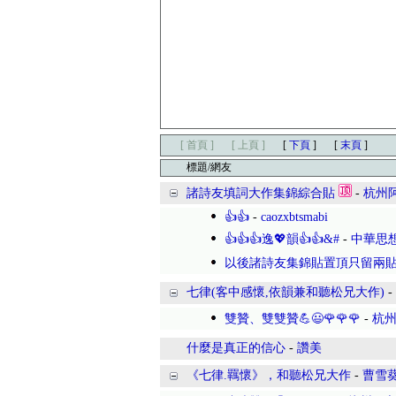
[ 首頁 ]
[ 上頁 ]
[
下頁
]
[
末頁
]
標題/網友
諸詩友填詞大作集錦綜合貼
-
杭州
👍👍
-
caozxbtsmabi
👍👍👍逸💖韻👍👍&#
-
中華思
以後諸詩友集錦貼置頂只留兩
七律(客中感懷,依韻兼和聽松兄大作)
-
雙贊、雙雙贊💪😃🌹🌹🌹
-
杭
什麼是真正的信心
-
讚美
《七律.羈懷》，和聽松兄大作
-
曹雪