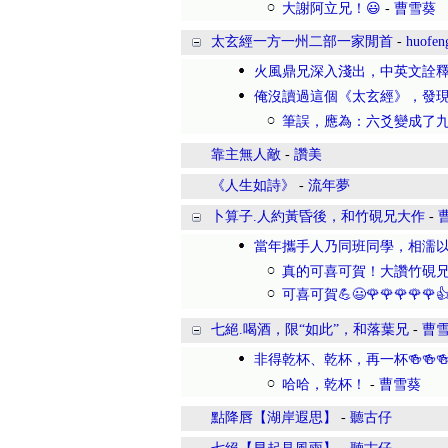
大謝阿立兄！😃
-
曹雪葵
太玄經一方一州二部一家閒首
-
huofen
火風鼎兄深入淺出，中英文詮釋贊
俺沒讀過這個《太玄經》，發
筆誤，應為：六爻變成了
靠主無人敵
-
讚美
《人生如詩》
-
流年夢
卜算子.人約黃昏後，和竹硯兄大作
-
當年攜手人乃同班同學，相濡
真的可喜可賀！大讚竹硯
可喜可賀💪😃🌹🌹🌹🌹🌹
七絕.喝酒，限“如此”，和落葉兄
-
曹
非得乾杯、乾杯，再一杯🍻🍻🍻
哈哈，乾杯！
-
曹雪葵
點降唇【湖岸遐思】
-
聽古仔