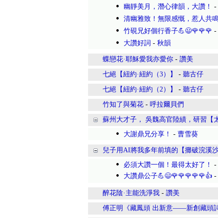
幽靜美月，潛心律韻，大讚！
清幽雅致！無限感慨，惹人共
竹硯兄好個行香子💪😃🌹🌹🌹
大讚好詞
-
秋韻
蝶戀花·耶穌愛我亦愛你
-
讚美
七絕【紐約·紐約（3）】
-
聽古仔
七絕【紐約·紐約（2）】
-
聽古仔
竹知了與菊花
-
呼拉爾貝們
蘇州大才子， 吳魏高官陸績，研習【
大謝鼎兄分享！
-
曹雪葵
兒子用AI將我多年前填的【攤破浣溪沙
必須大讚一個！最得太好了！
大讚鼎公子💪😃🌹🌹🌹🌹🌹👍
醉花陰·主能洗淨我
-
讚美
傅正明《藏鳳頭 出新意——新創藏頭