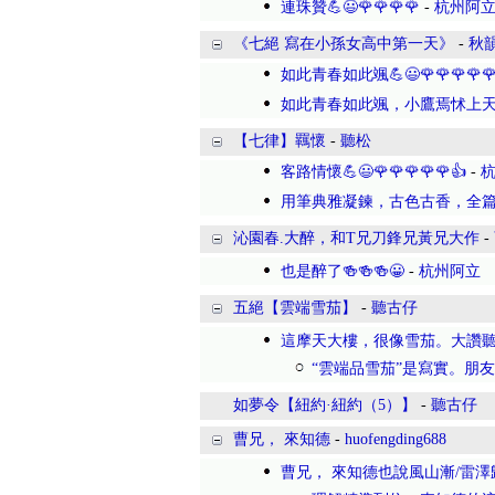
連珠贊💪😃🌹🌹🌹🌹
-
杭州阿
《七絕 寫在小孫女高中第一天》
-
秋
如此青春如此颯💪😃🌹🌹🌹🌹🌹
如此青春如此颯，小鷹焉怵上
【七律】羈懷
-
聽松
客路情懷💪😃🌹🌹🌹🌹🌹👍
-
用筆典雅凝鍊，古色古香，全
沁園春.大醉，和T兄刀鋒兄黃兄大作
-
也是醉了🍻🍻🍻😀
-
杭州阿立
五絕【雲端雪茄】
-
聽古仔
這摩天大樓，很像雪茄。大讚
“雲端品雪茄”是寫實。朋友兒子
如夢令【紐約·紐約（5）】
-
聽古仔
曹兄， 來知德
-
huofengding688
曹兄， 來知德也說風山漸/雷