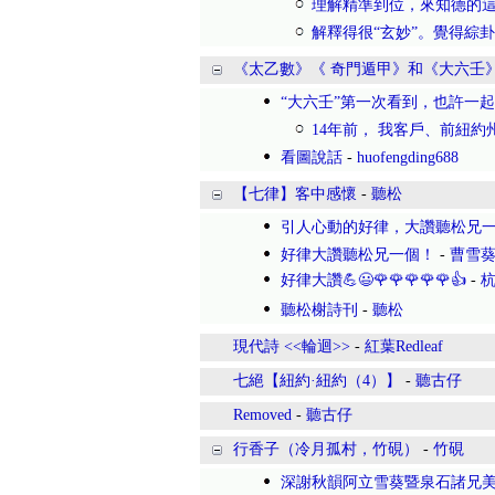
理解精準到位，來知德的
解釋得很“玄妙”。覺得綜
《太乙數》《 奇門遁甲》和《大六壬
“大六壬”第一次看到，也許一
14年前， 我客戶、前紐約
看圖說話
-
huofengding688
【七律】客中感懷
-
聽松
引人心動的好律，大讚聽松兄
好律大讚聽松兄一個！
-
曹雪
好律大讚💪😃🌹🌹🌹🌹🌹👍
-
聽松榭詩刊
-
聽松
現代詩 <<輪迴>>
-
紅葉Redleaf
七絕【紐約·紐約（4）】
-
聽古仔
Removed
-
聽古仔
行香子（冷月孤村，竹硯）
-
竹硯
深謝秋韻阿立雪葵暨泉石諸兄