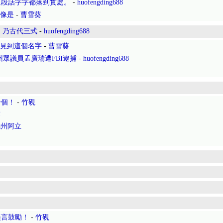
這段話字字都落到實處。
-
huofengding688
卦像是
-
曹雪葵
》乃古代三式
-
huofengding688
起見到這個名字
-
曹雪葵
州眾議員孟廣瑞遭FBI逮捕
-
huofengding688
一個！
-
竹硯
葵
杭州阿立
美言鼓勵！
-
竹硯