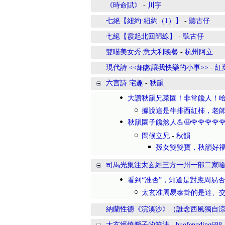
《時命賦》
-
川宇
七絕【紐約·紐約（1）】
-
聽古仔
七絕【霞起北回歸線】
-
聽古仔
雙喵美女秀 意大利晚餐
-
杭州阿立
現代詩 <<細數讓我快樂的小事>>
-
紅葉
六言詩 宅趣
-
秋韻
大讚秋韻兄菜園！非常饞人！
據說這是牛排西紅柿，老師
秋韻園子饞煞人💪😃🌹🌹🌹🌹🌹
問候立兄
-
秋韻
孫女雙雙寶，秋韻好福氣💪
司馬光集注太玄經三方一州一部二家
看到“准否”，知道是對應周易
太玄准周易泰卦的是達、交
納蘭性德《浣溪沙》（誰念西風獨自涼
太玄經燒腦子的筮法
-
huofengding688