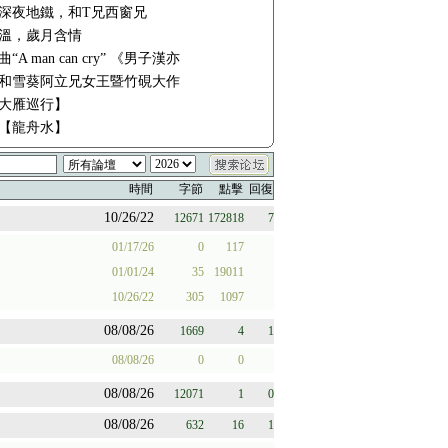
深夜地鐵，和T兄西窗兄
溫，歲月含情
“A man can cry” 《男子漢亦
和雪葵阿立兄女王暨竹硯大作
大雁巡行】
【龍舟水】
時間
字節
點擊
回復
10/26/22
12671
172818
7
01/17/26
0
117
01/01/24
35
19011
10/26/22
305
1097
08/08/26
1669
4
1
08/08/26
0
0
08/08/26
12071
1
0
08/08/26
632
16
1