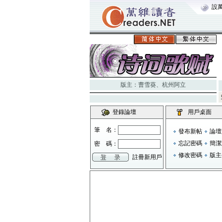
設
版主：
曹雪葵
、
杭州阿立
登錄論壇
用戶桌面
筆 名：
發布新帖
論壇
忘記密碼
簡潔
密 碼：
修改密碼
版主
註冊新用戶