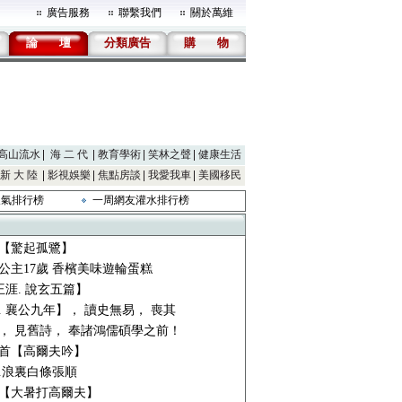
廣告服務
聯繫我們
關於萬維
論
壇
分類廣告
購
物
高山流水
海 二 代
教育學術
笑林之聲
健康生活
新 大 陸
影視娛樂
焦點房談
我愛我車
美國移民
人氣排行榜
一周網友灌水排行榜
【驚起孤鷺】
公主17歲 香檳美味遊輪蛋糕
王涯. 說玄五篇】
. 襄公九年】， 讀史無易， 喪其
， 見舊詩， 奉諸鴻儒碩學之前！
首【高爾夫吟】
.浪裏白條張順
【大暑打高爾夫】