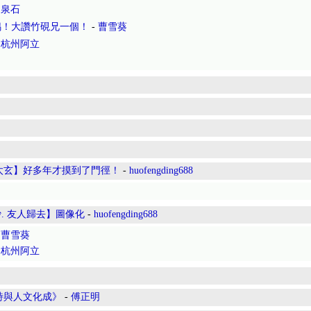
-
泉石
鳴！大讚竹硯兄一個！
-
曹雪葵
-
杭州阿立
太玄】好多年才摸到了門徑！
-
huofengding688
. 友人歸去】圖像化
-
huofengding688
-
曹雪葵
-
杭州阿立
詩與人文化成》
-
傅正明