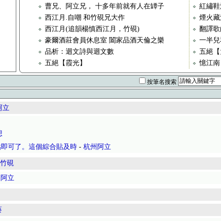
曹兄、阿立兄， 十多年前就有人在罈子
紅繡鞋
西江月.自嘲 和竹硯兄大作
煙火藏
西江月(追韻楊慎西江月，竹硯)
翻譯歌曲
豪爾酒莊會員休息室 闔家品酒天倫之樂
一半兒
品析：迴文詩與迴文數
五絕【
五絕【霞光】
憶江南
按筆名搜索
阿立
想
貼即可了。這個綜合貼及時
-
杭州阿立
竹硯
州阿立
葵