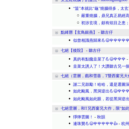
“筮”本就比“龜”燒腦得多，太
嚴重燒腦，鼎兄真正易經
初涉玄境，頗有炫目之患
點絳唇【玄鳥銀燕】
-
聽古仔
似曾相識燕歸來💪😃🌹🌹🌹🌹🌹
七絕【後院】
-
聽古仔
真的有點饞韭菜了💪😃🌹🌹🌹
韭菜太誘人了！大讚聽古兄一
七絕（雲層，戲和雪葵，T暨西窗兄大
謝二兄鼓勵！哈哈，還是選圖
如此颱風，黑洞逆出💪😃🌹🌹🌹
如此颱風如此眼，若從黑洞逆
七絕雲層，和T兄西窗兄大作，限“如此
猙獰雲圖！
-
秋韻
連珠贊💪😃🌹🌹🌹🌹🌹👍
-
杭