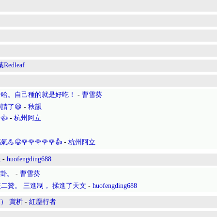
Redleaf
哈哈。自己種的就是好吃！
-
曹雪葵
請了😀
-
秋韻
👍
-
杭州阿立
🌹🌹🌹🌹🌹👍
-
杭州阿立
唫
-
huofengding688
否卦。
-
曹雪葵
二贊。 三進制， 揉進了天文
-
huofengding688
） 賞析
-
紅塵行者