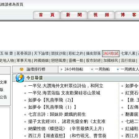
萬維讀者為首頁
首
頁
新
聞
視
頻
博
客
五 味 齋
茗香茶語
天下論壇
競技沙龍
彩虹之約
攝友部落
詩詞歌賦
七葷八素
史地人物
軍事天地
跨國婚姻
戀戀風塵
靈機一動
股市財經
加國移民
流行前線
論壇排行榜
24小時熱帖
一周熱帖
一周網友
文庫
一半兒.大讚海外文軒眾位詩仙，和阿立
如夢令
版
一半兒.海雲蒞臨 文友歡聚硅谷山景城
紅寶石
公告
如夢令【乳燕學飛（2)】
【唐. 
如夢令【乳燕學飛（1）】
【左傳
七言古詩：歸妹卦 嫦娥的前生
翻書篋
揚子太玄經101， 諸君先窺全豹《太玄准
七絕二
納蘭性德《蝶戀花》（辛苦最憐天上月）
紅繡鞋
西江月【湖邊遐想】（和竹硯兄、曹雪葵
西江月