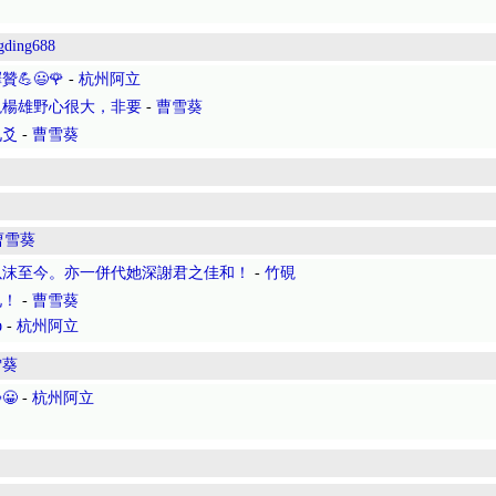
gding688
😃🌹
-
杭州阿立
現楊雄野心很大，非要
-
曹雪葵
九爻
-
曹雪葵
曹雪葵
以沫至今。亦一併代她深謝君之佳和！
-
竹硯
兄！
-
曹雪葵

-
杭州阿立
雪葵
😀
-
杭州阿立