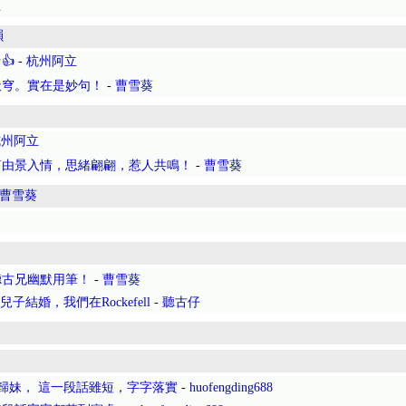
立
韻
👍
-
杭州阿立
天穹。實在是妙句！
-
曹雪葵
杭州阿立
篇由景入情，思緒翩翩，惹人共鳴！
-
曹雪葵
曹雪葵
聽古兄幽默用筆！
-
曹雪葵
結婚，我們在Rockefell
-
聽古仔
澤歸妹， 這一段話雖短，字字落實
-
huofengding688