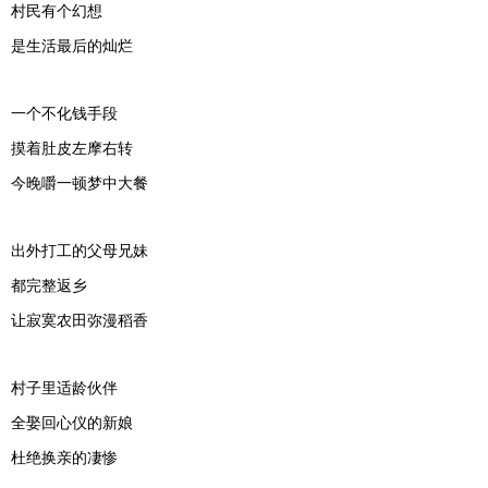
村民有个幻想
是生活最后的灿烂
一个不化钱手段
摸着肚皮左摩右转
今晚嚼一顿梦中大餐
出外打工的父母兄妹
都完整返乡
让寂寞农田弥漫稻香
村子里适龄伙伴
全娶回心仪的新娘
杜绝换亲的凄惨