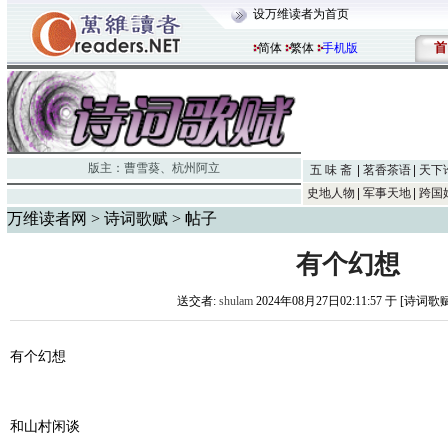
设万维读者为首页
首
简体
繁体
手机版
版主：
曹雪葵
、
杭州阿立
五 味 斋
茗香茶语
天下
史地人物
军事天地
跨国
万维读者网
>
诗词歌赋
> 帖子
有个幻想
送交者:
shulam
2024年08月27日02:11:57 于 [诗词歌
有个幻想
和山村闲谈