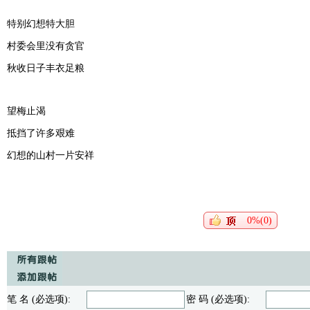
特别幻想特大胆
村委会里没有贪官
秋收日子丰衣足粮
望梅止渴
抵挡了许多艰难
幻想的山村一片安祥
0%(0)
笔 名 (必选项):
密 码 (必选项):