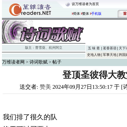
设万维读者为首页
首
简体
繁体
手机版
版主：
曹雪葵
、
杭州阿立
五 味 斋
茗香茶语
天下
史地人物
军事天地
跨国
万维读者网
>
诗词歌赋
> 帖子
登顶圣彼得大教
送交者:
赞美
2024年09月27日13:50:17 于
我们排了很久的队