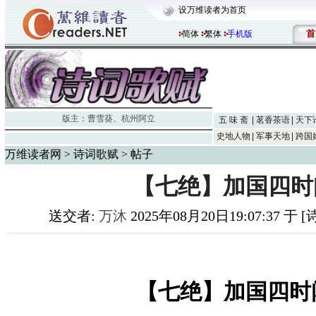
设万维读者为首页
首
简体
繁体
手机版
版主：
曹雪葵
、
杭州阿立
五 味 斋
茗香茶语
天下
史地人物
军事天地
跨国
万维读者网
>
诗词歌赋
> 帖子
​【七绝】加国四
送交者:
万沐
2025年08月20日19:07:37 于
【七绝】加国四时