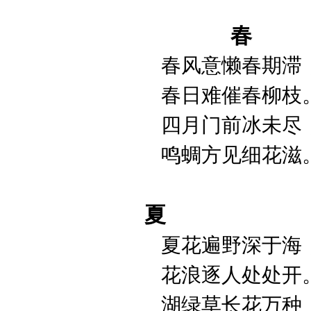
春
春风意懒春期滞
春日难催春柳枝
四月门前冰未尽
鸣蜩方见细花滋
夏
夏花遍野深于海
花浪逐人处处开
湖绿草长花万种