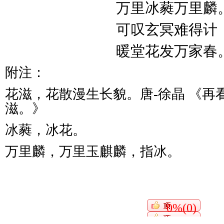
万里冰蕤万里麟
可叹玄冥难得计
暖堂花发万家春
附注：
花滋，花散漫生长貌。唐-徐晶 《再
滋。》
冰蕤，冰花。
万里麟，万里玉麒麟，指冰。
0%(0)