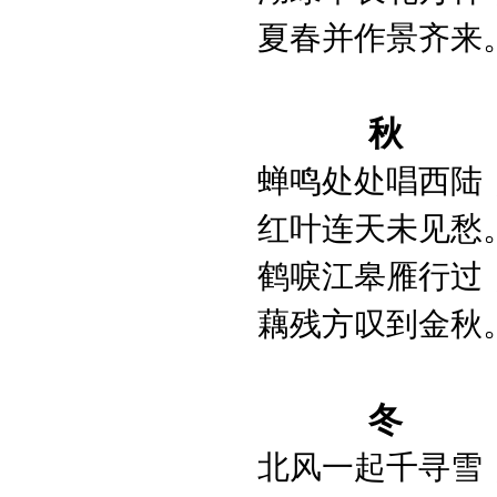
夏春并作景齐来
秋
蝉鸣处处唱西陆
红叶连天未见愁
鹤唳江皋雁行过
藕残方叹到金秋
冬
北风一起千寻雪