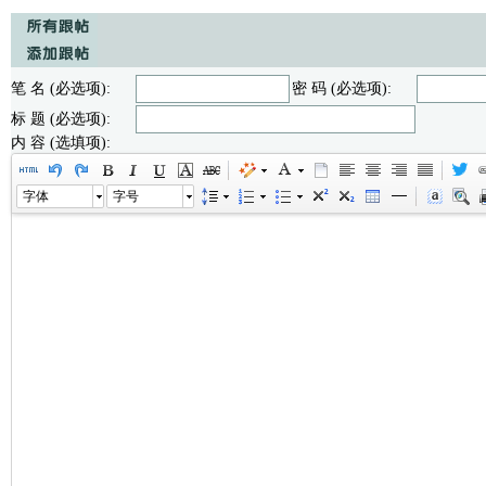
笔 名 (必选项):
密 码 (必选项):
标 题 (必选项):
内 容 (选填项):
字体
字号