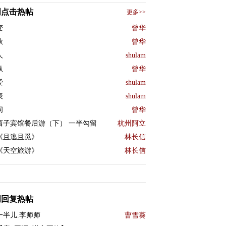
周点击热帖
更多>>
变
曾华
秋
曾华
人
shulam
纵
曾华
爱
shulam
表
shulam
问
曾华
西子宾馆餐后游（下） 一半勾留
杭州阿立
《且逃且觅》
林长信
《天空旅游》
林长信
周回复热帖
一半儿.李师师
曹雪葵