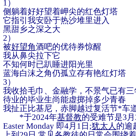
1）
侧躺着好好望着岬尖的红色灯塔
它指引我安卧于热沙堆里进入
黑甜乡之深之大
2）
被
好望角
酒吧的优待券惊醒
我从鼻尖拉下它
不知何时已趴睡进阳光里
蓝海白沫之角仍孤立存有艳红灯塔
3）
我收拾毛巾、金融学，不景气已有三
待业的毕业生尚能虚掷掉多少青春
我扯正比基尼，赤脚越过复活节*车道 
*于2024年
基督教
的受难节是3月2
Easter Monday 即4月1日;
犹太人
的逾
上到29日.常见各教徒的日常会围绕