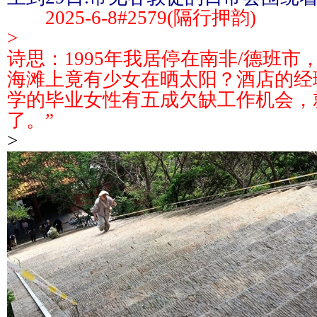
2025-6-8#2579(隔行押韵)
>
诗思：1995年我居停在南非/德班
海滩上竟有少女在晒太阳？酒店的经
学的毕业女性有五成欠缺工作机会，
了。”
>