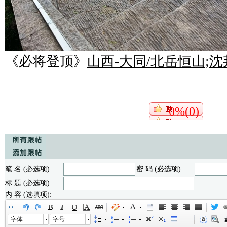
《必将登顶》
山西-大同/北岳恒山
;
沈
0%(0)
笔 名 (必选项):
密 码 (必选项):
标 题 (必选项):
内 容 (选填项):
字体
字号