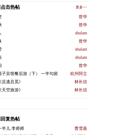
周点击热帖
更多>>
变
曾华
秋
曾华
人
shulam
纵
曾华
爱
shulam
表
shulam
问
曾华
西子宾馆餐后游（下） 一半勾留
杭州阿立
《且逃且觅》
林长信
《天空旅游》
林长信
周回复热帖
一半儿.李师师
曹雪葵