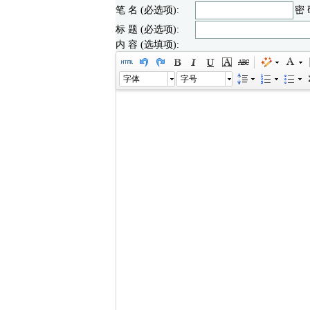
笔 名 (必选项):
密 
标 题 (必选项):
内 容 (选填项):
字体
字号