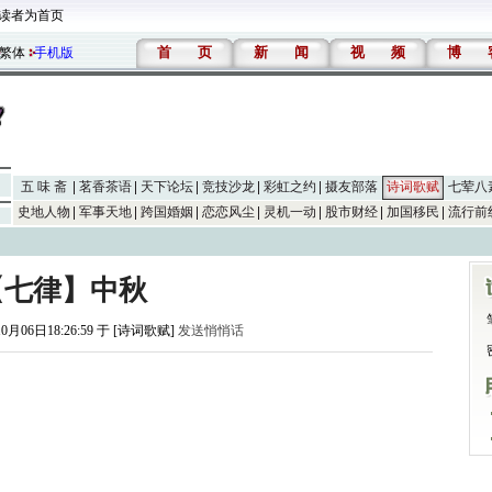
读者为首页
首
页
新
闻
视
频
博
繁体
手机版
五 味 斋
茗香茶语
天下论坛
竞技沙龙
彩虹之约
摄友部落
诗词歌赋
七荤八
史地人物
军事天地
跨国婚姻
恋恋风尘
灵机一动
股市财经
加国移民
流行前
【七律】中秋
10月06日18:26:59 于 [诗词歌赋]
发送悄悄话
。