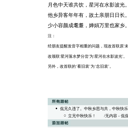
月色中天谁共饮，星河在水影波光
他乡异客年年有，故土亲朋日日长
少小容颜成耄耋，婵娟万里也家乡
注：
经朋友提醒发音字相重的问题，现改首联原‘未敢
改颈联‘星河落水梦分尝’为‘星河在水影波光’。
另外，改首联的‘看旧裳’为‘念旧裳’。
侃兄久违了。中秋乡思与共，中秋快乐😃
立兄中秋快乐！
/无内容 - 侃侃 10/