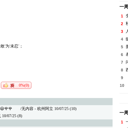
。
一
。
1
2
。
3
4
’为‘未忍’；
5
6
7
8
9
0%(0)
10
🌹🌹
/无内容 - 杭州阿立 10/07/25 (10)
一
07/25 (8)
1