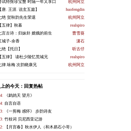
考试特抠珍宝蟹 时隔一年又享口
杭州阿立
【唐. 王涯. 说玄五篇】
huofengdin
七绝 贺秋韵先生荣退
杭州阿立
【五律】秋暮
realspiro
七言古诗：归妹卦 嫦娥的前生
曹雪葵
江城子-余香
潇石
七绝【托日】
听古仔
【五律】 读杜少陵忆荒城兄
realspiro
七律.咏梅 次韵晓康兄
杭州阿立
史上的今天：回复热帖
4:
《鹧鸪天 望月》
4:
自言自语
3:
《一剪梅 感怀》 步韵诗友
3:
竹枝词 贝尼西亚记游
2:
【月宫春】秋水伊人（和木易石小哥）