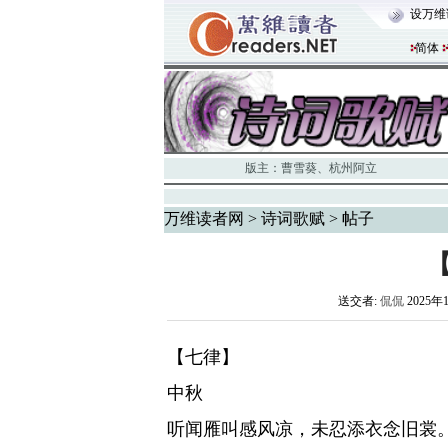
设万维
简体
版主：
曹雪葵
、
杭州阿立
万维读者网
>
诗词歌赋
> 帖子
送交者:
侃侃
2025年
【七律】
中秋
听闻雁叫感风凉，未忍添衣念旧裳