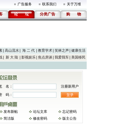
广告服务
联系我们
关于万维
客
论
坛
分类广告
购
物
素
高山流水
海 二 代
教育学术
笑林之声
健康生活
线
新 大 陆
影视娱乐
焦点房谈
我爱我车
美国移民
笔 名：
注册新用户
密 码：
发布新帖
论坛文库
忘记密码
简洁版
修改密码
版主公告