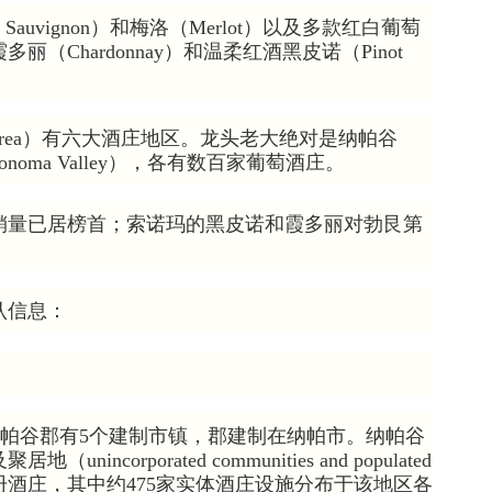
Sauvignon）和梅洛（Merlot）以及多款红白葡萄
Chardonnay）和温柔红酒黑皮诺（Pinot
Bay Area）有六大酒庄地区。龙头老大绝对是纳帕谷
Sonoma Valley），各有数百家葡萄酒庄。
销量已居榜首；索诺玛的黑皮诺和霞多丽对勃艮第
认信息：
nty）“纳帕谷郡有5个建制市镇，郡建制在纳帕市。纳帕谷
corporated communities and populated
家注册酒庄，其中约475家实体酒庄设施分布于该地区各