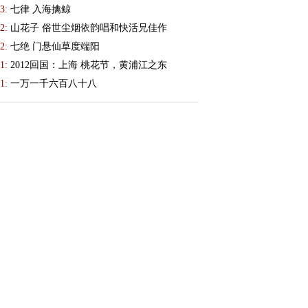
3:
七律 入海擒鲸
2:
山花子 俗世尘烟依韵唱和快活兄佳作
2:
七绝 门悬仙草度端阳
1:
2012回国：上海 桃花节，黄浦江之东
1:
一万一千六百八十八