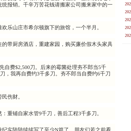
统统报销。千辛万苦花钱请搬家公司搬来家中的一
202
。
202
202
难欢乐山庄市希尔顿旗下的旅馆，一个半月。
202
202
住的带厨房酒店，重建家园，购买廉价假木头家具
自费$2,500刀。后来的霉菌处理夯不郎当5千
500刀，我再自费约3千多刀。夯不郎当自费约6千刀
劳民伤财。
：重铺自家水管9千刀，善后工程3千多刀。
兼纪实陆陆续续写了至少N篇了。朋友们若之前看