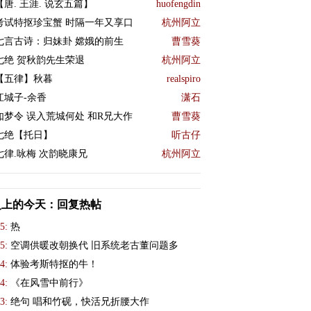
【唐. 王涯. 说玄五篇】
huofengdin
考试特抠珍宝蟹 时隔一年又享口
杭州阿立
七言古诗：归妹卦 嫦娥的前生
曹雪葵
七绝 贺秋韵先生荣退
杭州阿立
【五律】秋暮
realspiro
江城子-余香
潇石
如梦令 误入荒城何处 和R兄大作
曹雪葵
七绝【托日】
听古仔
七律.咏梅 次韵晓康兄
杭州阿立
史上的今天：回复热帖
5:
热
5:
空调供暖改朝换代 旧系统老古董问题多
4:
体验考斯特抠的牛！
4:
《在风雪中前行》
3:
绝句 唱和竹砚，快活兄折腰大作