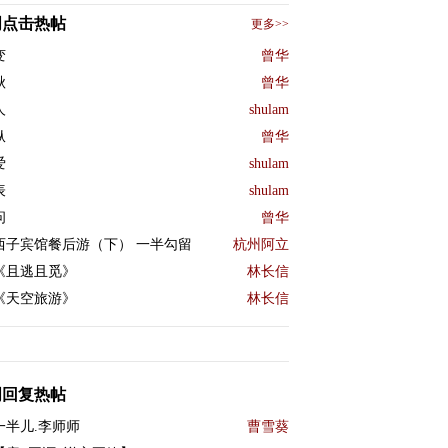
周点击热帖
更多>>
变
曾华
秋
曾华
人
shulam
纵
曾华
爱
shulam
表
shulam
问
曾华
西子宾馆餐后游（下） 一半勾留
杭州阿立
《且逃且觅》
林长信
《天空旅游》
林长信
周回复热帖
一半儿.李师师
曹雪葵