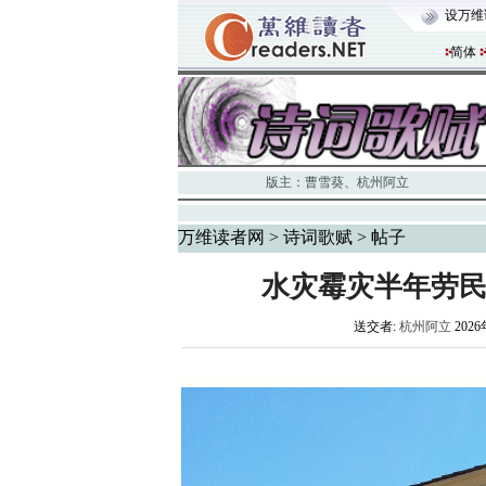
设万维
简体
版主：
曹雪葵
、
杭州阿立
万维读者网
>
诗词歌赋
> 帖子
水灾霉灾半年劳民
送交者:
杭州阿立
2026