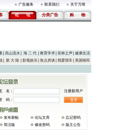
广告服务
联系我们
关于万维
客
论
坛
分类广告
购
物
素
高山流水
海 二 代
教育学术
笑林之声
健康生活
线
新 大 陆
影视娱乐
焦点房谈
我爱我车
美国移民
笔 名：
注册新用户
密 码：
发布新帖
论坛文库
忘记密码
简洁版
修改密码
版主公告