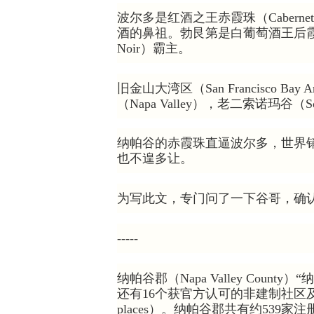
波尔多是红酒之王赤霞珠（Cabernet 
酒的鼻祖。勃艮第是白葡萄酒王后霞多丽（
Noir）霸主。
旧金山大湾区（San Francisco 
（Napa Valley），老二索诺玛谷（
纳帕谷的赤霞珠直逼波尔多，世界
也不遑多让。
为写此文，专门问了一下谷哥，确
-----
纳帕谷郡（Napa Valley Cou
还有16个获官方认可的非建制社区及聚居地（unin
places）。纳帕谷郡共有约539