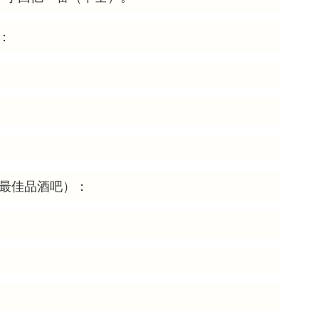
）：
ar（东湾最佳品酒吧）：