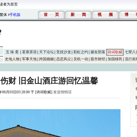
读者为首页
首
页
新
闻
视
频
博
繁体
手机版
五 味 斋
茗香茶语
天下论坛
竞技沙龙
彩虹之约
摄友部落
诗词歌赋
七荤八
史地人物
军事天地
跨国婚姻
恋恋风尘
灵机一动
股市财经
加国移民
流行前
伤财 旧金山酒庄游回忆温馨
年06月03日03:28:00 于 [诗词歌赋]
发送悄悄话