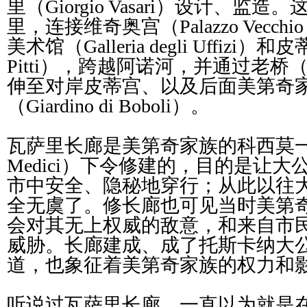
里（Giorgio Vasari）设计、监
里，连接维奇奥宫（Palazzo Vecc
美术馆（Galleria degli Uffizi）和皮
Pitti），跨越阿诺河，并通过老桥（Pon
伸至对岸皮蒂宫、以及后面美第奇
（Giardino di Boboli）。
瓦萨里长廊是美第奇家族的科西莫一世（Co
Medici）下令修建的，目的是让
市中安全、隐秘地穿行；从此以往
全无虞了。修长廊也可见当时美第
会对其无上权威的敌意，和来自市
威胁。长廊建成、成了托斯卡纳大
道，也象征着美第奇家族的权力和
听说过瓦萨里长廊，一直以为就是