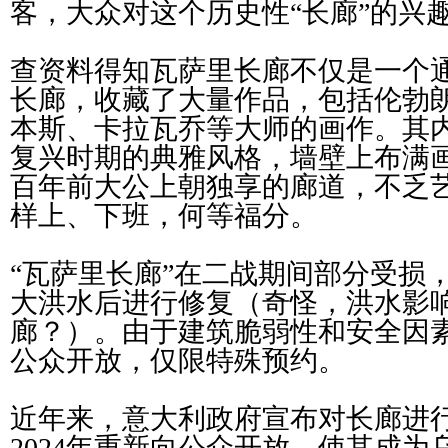
客，大众对这个历史性“长廊”的兴
查资料得知瓦萨里长廊不仅是一个
长廊，收藏了大量作品，包括伦勃
本斯、卡拉瓦乔等大师的画作。其
复兴时期的典雅风格，墙壁上布满
百年前大公上朝独享的廊道，不乏
样上、下班，何等福分。
“瓦萨里长廊”在二战期间部分受损，
大洪水后进行修复（奇怪，洪水影
廊？）。由于建筑脆弱性和安全因
公众开放，仅限特殊预约。
近年来，意大利政府宣布对长廊进
2024年重新向公众开放，使其成