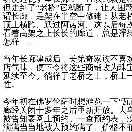
但走到了“老桥”它就断了，让人困
谓长廊，是架在半空中修建；从老
顶上横跨、跃过阿诺河。这以后每
看着高架之上长长的廊道，总是浮
怎样……
当年长廊建成后，美第奇家族不喜
店气味，便下令将这些商铺改为珠
延续至今。徜徉于老桥之士，桥上
胜。
今年初在佛罗伦萨时想游览一下“瓦
廊经关闭十多年之后重新开放。去
被告知要网上预约。一查预约表，
满满当当地被人预约满了。价格不