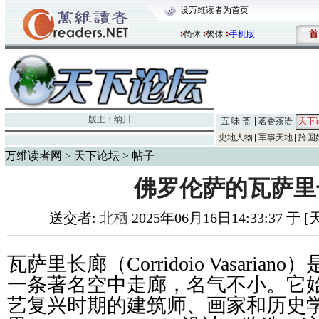
设万维读者为首页
首
简体
繁体
手机版
版主：
纳川
五 味 斋
茗香茶语
天下
史地人物
军事天地
跨国
万维读者网
>
天下论坛
> 帖子
佛罗伦萨的瓦萨里
送交者:
北栖
2025年06月16日14:33:37 于
瓦萨里长廊（Corridoio Vasari
一条著名空中走廊，名气不小。它始
艺复兴时期的建筑师、画家和历史学