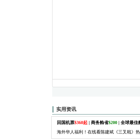
实用资讯
回国机票
$360起
| 商务舱省
$200
| 全球最
海外华人福利！在线看陈建斌《三叉戟》热