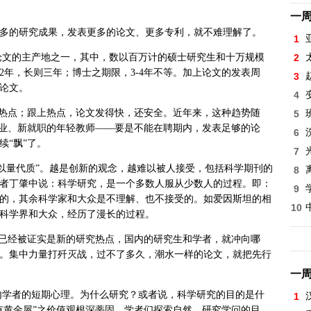
一
多的研究成果，发表更多的论文、更多专利，就不难理解了。
1
论文的主产地之一，其中，数以百万计的硕士研究生和十万规模
2
年，长则三年；博士之期限，3-4年不等。加上论文的发表周
3
论文。
4
随热点；跟上热点，论文发得快，还安全。近年来，这种趋势随
5
毕业、新就职的年轻教师——要是不能在聘期内，发表足够的论
6
“飘”了。
7
以量代质”。越是创新的观念，越难以被人接受，包括科学期刊的
8
者丁肇中说：
科学研究，是一个多数人服从少数人的过程。
即：
9
的，其余科学家和大众是不理解、也不接受的。如爱因斯坦的相
10
科学界和大众，经历了漫长的过程。
，已经被证实是新的研究热点，国内的研究生和学者，就冲向哪
。集中力量打歼灭战，过不了多久，潮水一样的论文，就把先行
一
内学者的短期心理。为什么研究？或者说，科学研究的目的是什
1
有黄金屋”之价值观根深蒂固，学者们探索自然、研究学问的目