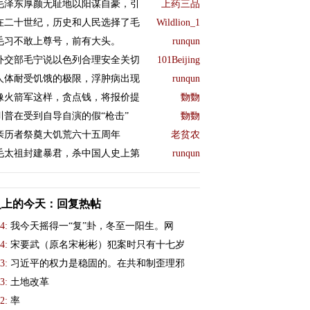
毛泽东厚颜无耻地以阳谋自豪，引
上药三品
在二十世纪，历史和人民选择了毛
Wildlion_1
毛习不敢上尊号，前有大头。
runqun
外交部毛宁说以色列合理安全关切
101Beijing
人体耐受饥饿的极限，浮肿病出现
runqun
像火箭军这样，贪点钱，将报价提
覅覅
川普在受到自导自演的假“枪击”
覅覅
亲历者祭奠大饥荒六十五周年
老贫农
毛太祖封建暴君，杀中国人史上第
runqun
史上的今天：回复热帖
4:
我今天摇得一“复”卦，冬至一阳生。网
4:
宋要武（原名宋彬彬）犯案时只有十七岁
3:
习近平的权力是稳固的。在共和制歪理邪
3:
土地改革
2:
率