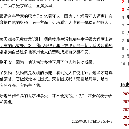
2
，二为了光宗耀祖、显摆乡里。
3
最适合科学家的职位是灯塔看守人；因为，灯塔看守人远离社会
4
窥探自然的奥秘；另一方面，灯塔看守人也有一份稳定的收入，
5
6
每天都会无数次意识到，我的物质生活和精神生活很大程度上建
7
，有的已故去。对于我已经得到和正在得到的一切，我必须竭尽
8
常常为自己过多地享用他人的劳动成果而深感不安。
9
到不安，因为，他认为过多地享用了他人的劳动成果。
10
了奖励，奖励就是发现的乐趣；看到别人在使用它。这些才是真
信荣誉。它让我觉得很困扰。荣誉困扰我！荣誉是肩章、是制
历
它的存在。它伤害了我。
202
乐趣当作至高的追求和享受，才不会搞
“短平快”，
才会沉浸于研
202
和美色。
202
202
2025
年09月17日10：55分；
202