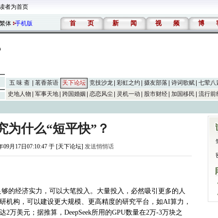
读者为首页
首
页
新
闻
视
频
博
繁体
手机版
五 味 斋
茗香茶语
天下论坛
竞技沙龙
彩虹之约
摄友部落
诗词歌赋
七荤八
史地人物
军事天地
跨国婚姻
恋恋风尘
灵机一动
股市财经
加国移民
流行前
究为什么“短平快”？
年09月17日07:10:47 于 [天下论坛]
发送悄悄话
足够的经济实力，可以大笔投入。大量投入，必然吸引更多的人
研机构，可以建设更大规模、更高精度的研究平台，如AI算力，
万美元；据推算，DeepSeek所用的GPU数量在2万-3万块之