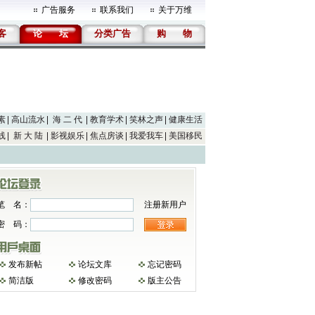
广告服务
联系我们
关于万维
客
论
坛
分类广告
购
物
素
高山流水
海 二 代
教育学术
笑林之声
健康生活
线
新 大 陆
影视娱乐
焦点房谈
我爱我车
美国移民
笔 名：
注册新用户
密 码：
发布新帖
论坛文库
忘记密码
简洁版
修改密码
版主公告