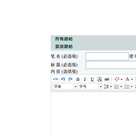
笔 名 (必选项):
密 
标 题 (必选项):
内 容 (选填项):
字体
字号