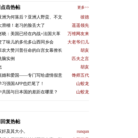
周点击热帖
更多>>
亚洲为何落后？亚洲人野蛮、不文
彼德
太滑稽！老习的脸丢大了
遥遥领先
赵晓：美国已经在内战+法国大革
万维网友来
变了味儿的多伦多山西同乡会
大老爷们儿
班农大赞川普任命的白宫女幕僚长
胡亥
洗脑实例
匹夫之言
光
胡亥
离婚和爱国——专门写给虚情假意
馋师五代
学习强国APP也烂尾了！
山蛟龙
中共国与日本国的差距在哪里？
山蛟龙
周回复热帖
汉奸及其大小。
runqun