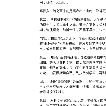
间，价值4-6亿美元。
高投入，随之而来的是高产出；由此，取得更
第二，
考核机制驱动下的短期效应。大学是
的博士生，又是重中之重。硕士之期限，短则2
期，迫使研究生和博士生，不得不早出、快出
“早出、快出”的压力之下，学生们就必须跟
着“非升即走”的考核模式，也波及到了博士
文，或拿到国家级、省部级论文，自己就要继续
第三，
知识产品的特殊性，导致绩效考核中“
编辑。著名华裔科学家、诺贝尔物理学奖获得
新颖、领先的观念，是由某个科学家首先提出
对论，由爱因斯坦自己、到少数科学家，再到
因此，还是“跟随策略”更保险——哪一方面
里；也只有这样，才能早出、快出、多出成果
者卷得没了踪影。
第四，
对科学研究的态度，进一步强化了国
么，决定了科学家的行为。在中国，“书中自