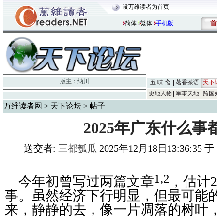
设万维读者为首页
首
简体
繁体
手机版
版主：
纳川
五 味 斋
茗香茶语
天下
史地人物
军事天地
跨国
万维读者网
>
天下论坛
> 帖子
2025年广东什么事
送交者:
三都瓠瓜
2025年12月18日13:36:35 
1,2
今年初曾写过两篇文章
，估计
2
事。虽然经济下行明显，但最可能
来，静静的去，像一片凋落的树叶