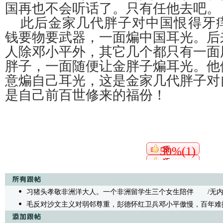
国再也不会听话了。只有任他去吧。
此后金家几代胖子对中国恨得牙
钱要物要武器，一面煸中国耳光。后
人除邓小平外，其它几个都只有一面
胖子，一面随便让金胖子煸耳光。他
意煸自己耳光，这是金家几代胖子对
是自己前百世修来的福份！
50%(1)
习猪头孝敬非洲洋大人。一个非洲留学生三个女生陪伴
/无内容 -
毛反对沙文主义对弱邻尊重，彭德怀红卫兵邓小平傲慢，百年难