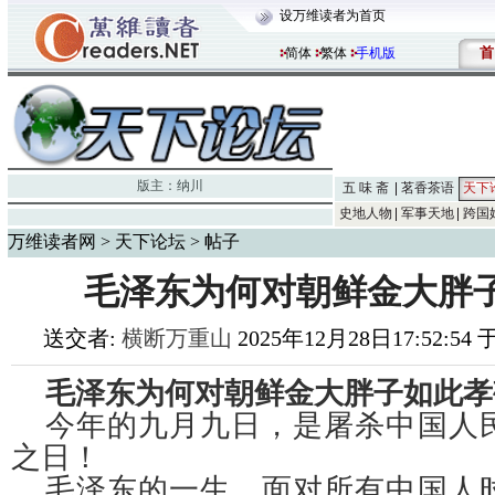
设万维读者为首页
首
简体
繁体
手机版
版主：
纳川
五 味 斋
茗香茶语
天下
史地人物
军事天地
跨国
万维读者网
>
天下论坛
> 帖子
毛泽东为何对朝鲜金大胖
送交者:
横断万重山
2025年12月28日17:52:54
毛泽东为何对朝鲜金大胖子如此孝
今年的九月九日，是屠杀中国人
之日！
毛泽东的一生，面对所有中国人