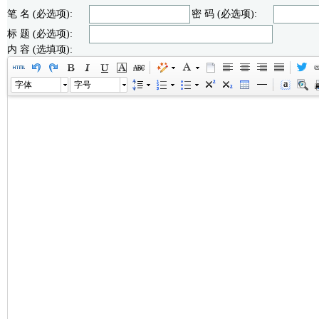
笔 名 (必选项):
密 码 (必选项):
标 题 (必选项):
内 容 (选填项):
字体
字号