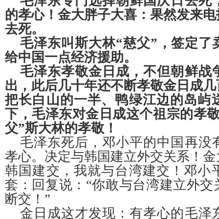
毛泽东专门选择朝鲜国庆日去死
的孝心！金大胖子大喜：果然发来电
去死。
毛泽东叫斯大林
“慈父”，签定了
给中国一点经济援助。
毛泽东孝敬金日成，不但朝鲜战
出，此后几十年还不断孝敬金日成几
把长白山的一半、鸭绿江边的岛屿
下，毛泽东对金日成这个祖宗的孝
父”斯大林的孝敬！
毛泽东死后，邓小平的中国再没
孝心。决定与韩国建立外交关系！金
韩国建交，我就与台湾建交！邓小
套：回复说：
“你敢与台湾建立外交
断交！”
金日成这才发现：有孝心的毛泽