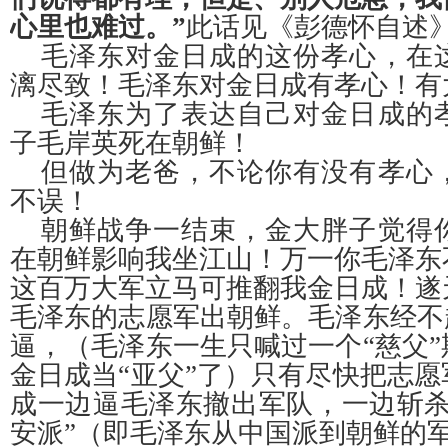
心里也难过。”
此话见《彭德怀自述
毛泽东对金日成的这份孝心，在
漓尽致！毛泽东对金日成有孝心！有
毛泽东为了表达自己对金日成的
子毛岸英死在朝鲜！
但做为老爸，不论你有没有孝心
不误！
朝鲜战争一结束，金大胖子觉得
在朝鲜影响我坐江山！万一你毛泽东
这百万大军立马可推翻我金日成！遂
毛泽东的志愿军出朝鲜。毛泽东经不
逼，（毛泽东一生只喊过一个“慈父
金日成当“亚父”了）只有尽快把志
成一边逼毛泽东撤出军队，一边斩杀
安派”（即毛泽东从中国派到朝鲜的