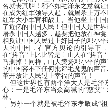
名就丧其胆！稍不如毛泽东之意就让
在成为红军领导人起，就屠杀上万不
红军大小军官和战士。当他坐上中国
了近亿的中国人民！但中国人是世界
屠杀中国人越多，越要把他放在神龛
相反让中国人民过上好日子的邓小平
天的中国，在官方舆论的引导下
在
“抖音”上比比皆是！山人在“抖音
马删掉！同样，山人赞扬邓小平的声
的中国容不下任何批评毛魔鬼的声音
革开放让人民过上幸福的声音！
但这世界也有两个洋大人是毛泽
心：一是毛泽东当众高喊的
“慈父
林。
另外一个就是被毛泽东孝敬成
“