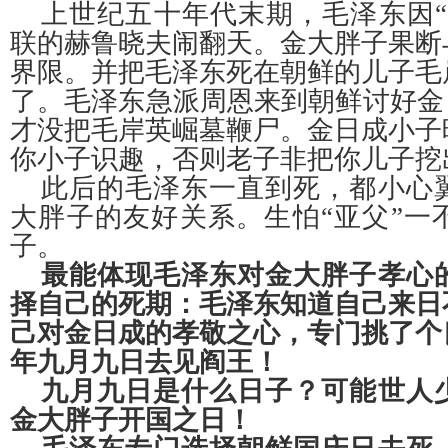
上世纪五十年代末期，毛泽东因
联的赫鲁晓夫闹翻天。金大胖子果断
界限。并把毛泽东死在朝鲜的儿子毛
了。毛泽东急派周恩来到朝鲜讨好金
才没把毛岸英崛墓鞭尸。金日成小子
你小子识趣，否则老子非把你儿子挖
此后的毛泽东一直到死，都小心
大胖子的友好关系。生怕
“亚父”
子。
最能体现毛泽东对金大胖子孝心
择自己的死期：毛泽东知道自己来日
己对金日成的孝敬之心，专门挑了个
年九月九日去见阎王！
九月九日是什么日子？可能世人
金大胖子开国之日！