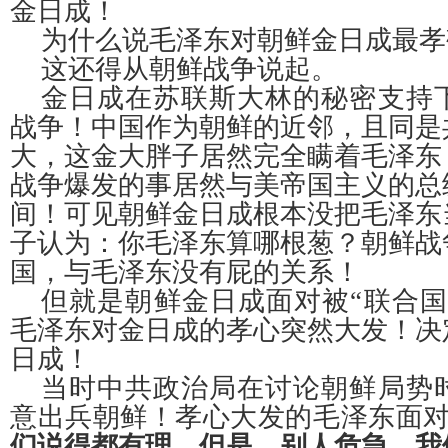
金日成！
为什么说毛泽东对朝鲜金日成最孝
这还得从朝鲜战争说起。
金日成在苏联斯大林的秘密支持
战争！中国作为朝鲜的近邻，且同是
大，这金大胖子居然完全瞒着毛泽东
战争爆发的事居然与美帝国主义的总
间！可见朝鲜金日成根本没把毛泽东
子认为：你毛泽东算哪根葱？朝鲜战
国，与毛泽东没有屁的关系！
但就是朝鲜金日成面对被
“联合
毛泽东对金日成的孝心突然大发！决
日成！
当时中共政治局在讨论朝鲜局势
意出兵朝鲜！孝心大发的毛泽东面
们说得都有理，但是、别人危急，我