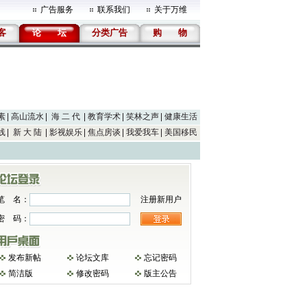
广告服务
联系我们
关于万维
客
论
坛
分类广告
购
物
素
高山流水
海 二 代
教育学术
笑林之声
健康生活
线
新 大 陆
影视娱乐
焦点房谈
我爱我车
美国移民
笔 名：
注册新用户
密 码：
发布新帖
论坛文库
忘记密码
简洁版
修改密码
版主公告