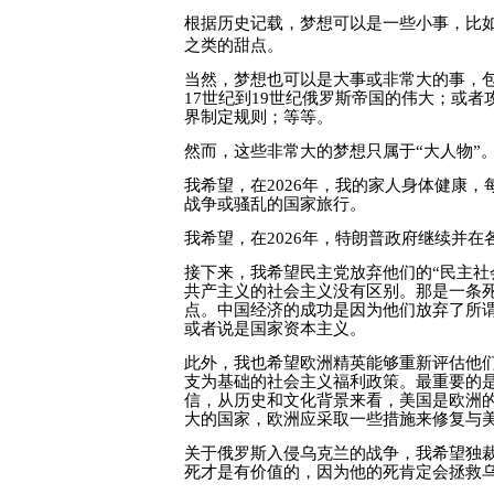
根据历史记载，梦想可以是一些小事，比
之类的甜点。
当然，梦想也可以是大事或非常大的事，
17
世纪到
19
世纪俄罗斯帝国的伟大；或者
界制定规则；等等。
然而，这些非常大的梦想只属于“大人物”
我希望，在
2026
年，我的家人身体健康，
战争或骚乱的国家旅行。
我希望，在
2026
年，特朗普政府继续并在
接下来，我希望民主党放弃他们的“民主社
共产主义的社会主义没有区别。那是一条
点。中国经济的成功是因为他们放弃了所谓
或者说是国家资本主义。
此外，我也希望欧洲精英能够重新评估他
支为基础的社会主义福利政策。最重要的
信，从历史和文化背景来看，美国是欧洲
大的国家，欧洲应采取一些措施来修复与
关于俄罗斯入侵乌克兰的战争，我希望独
死才是有价值的，因为他的死肯定会拯救