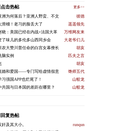
周点击热帖
更多>>
亚洲为何落后？亚洲人野蛮、不文
彼德
太滑稽！老习的脸丢大了
遥遥领先
赵晓：美国已经在内战+法国大革
万维网友来
变了味儿的多伦多山西同乡会
大老爷们儿
班农大赞川普任命的白宫女幕僚长
胡亥
洗脑实例
匹夫之言
光
胡亥
离婚和爱国——专门写给虚情假意
馋师五代
学习强国APP也烂尾了！
山蛟龙
中共国与日本国的差距在哪里？
山蛟龙
周回复热帖
汉奸及其大小。
runqun