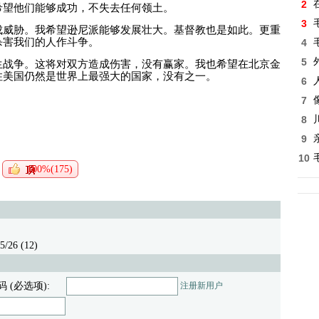
2
希望他们能够成功，不失去任何领土。
3
成威胁。我希望逊尼派能够发展壮大。基督教也是如此。更重
杀害我们的人作斗争。
4
5
生战争。这将对双方造成伤害，没有赢家。我也希望在北京金
住美国仍然是世界上最强大的国家，没有之一。
6
7
8
9
10
100%(175)
5/26 (12)
码 (必选项):
注册新用户