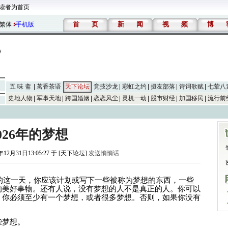
读者为首页
首
页
新
闻
视
频
博
繁体
手机版
五 味 斋
茗香茶语
天下论坛
竞技沙龙
彩虹之约
摄友部落
诗词歌赋
七荤八
史地人物
军事天地
跨国婚姻
恋恋风尘
灵机一动
股市财经
加国移民
流行前
026年的梦想
年12月31日13:05:27 于 [天下论坛]
发送悄悄话
的这一天，你应该计划或写下一些被称为梦想的东西，一些
的美好事物。还有人说，没有梦想的人不是真正的人。你可以
，你必须至少有一个梦想，或者很多梦想。否则，如果你没有
。
些梦想。