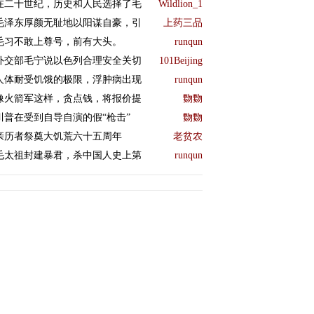
在二十世纪，历史和人民选择了毛
Wildlion_1
毛泽东厚颜无耻地以阳谋自豪，引
上药三品
毛习不敢上尊号，前有大头。
runqun
外交部毛宁说以色列合理安全关切
101Beijing
人体耐受饥饿的极限，浮肿病出现
runqun
像火箭军这样，贪点钱，将报价提
覅覅
川普在受到自导自演的假“枪击”
覅覅
亲历者祭奠大饥荒六十五周年
老贫农
毛太祖封建暴君，杀中国人史上第
runqun