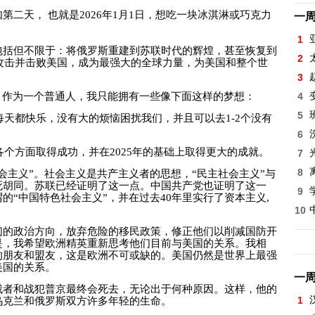
如第二天，
也就是
2026
年
1
月
1
日，想吃一块冰淇淋或巧克力
一
1
包括但不限于：将俄罗斯重建到苏联时代的辉煌，甚至恢复到
2
攻击并击败美国，成为最强大的全球力量，为美国和整个世
3
。作为一个普通人，我只能拥有一些像下面这样的梦想：
4
5
每天都快乐，没有大的烦恼困扰我们，并且可以去
1-2
个没有
6
各个方面取得成功，并在
2025
年的基础上取得更大的成就。
7
8
会主义”。社会主义是共产主义者的思想，“民主社会主义”与
死胡同。苏联已经证明了这一点。中国共产党也证明了这一
9
的“中国特色社会主义”，并在过去
40
年里实行了资本主义
,
10
们的政治方向，放弃危险的移民政策，修正他们以削减国防开
是，我希望欧洲精英重新思考他们目前与美国的关系。我相
的朋友和盟友，这是欧洲不可或缺的。美国仍然是世界上最强
美国的关系。
一
裁者和战犯普京最终会死去，无论出于何种原因。这样，他的
1
乌克兰和俄罗斯双方许多年轻的生命。