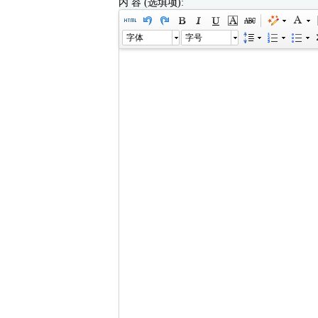
内 容 (选填项):
字体
字号