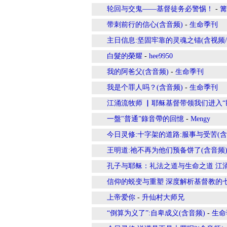
轮回与交鬼——基督徒务必警惕！
-
篝
带刺前行的信心(含音频)
-
生命季刊
主日信息:坚固牢靠的灵魂之锚(含视频/
白髮的榮耀
-
hee9950
我的阿爸父(含音频)
-
生命季刊
我是个罪人吗？(含音频)
-
生命季刊
江涌流牧师 ▏耶稣基督带领我们进入“
一盤"普通”錄音帶的回憶
-
Mengy
今日灵修:十字架的道路:服事与受苦(含
王明道:祂不再为他们预备饼了(含音频
孔子与耶稣：礼法之道与生命之道 江
信仰的蜕变与重塑 深度解析基督教的
上帝爱你
-
升仙村大师兄
“倒算为义了”:自卑成义(含音频)
-
生命