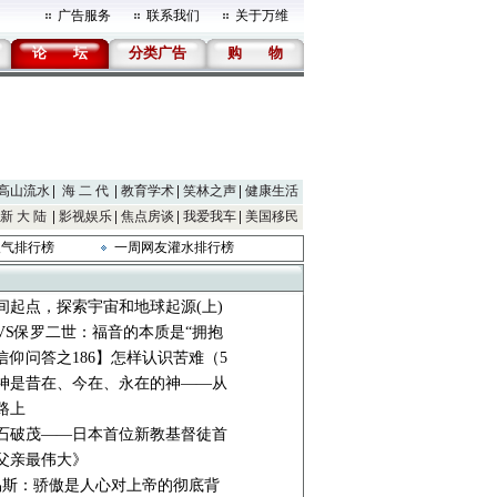
广告服务
联系我们
关于万维
论
坛
分类广告
购
物
高山流水
海 二 代
教育学术
笑林之声
健康生活
新 大 陆
影视娱乐
焦点房谈
我爱我车
美国移民
人气排行榜
一周网友灌水排行榜
间起点，探索宇宙和地球起源(上)
VS保罗二世：福音的本质是“拥抱
信仰问答之186】怎样认识苦难（5
神是昔在、今在、永在的神——从
路上
石破茂——日本首位新教基督徒首
父亲最伟大》
路易斯：骄傲是人心对上帝的彻底背