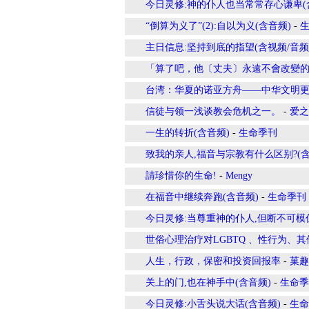
今日灵修:神的仆人也当常常存心谦卑(
“倒算为义了”(2):自以为义(含音频)
-
主日信息:坚持到底的指望(含视频/音频
「算了吧，他〔丈夫〕永遠不會改變
台湾：华夏的诺亚方舟——中华文明
信徒与领一浅谈教会危机之一。
-
爱之
一生的转折(含音频)
-
生命季刊
致我的亲人,福音与宗教有什么区别?(含
請珍惜你的生命!
-
Mengy
在福音中继续奔跑(含音频)
-
生命季刊
今日灵修:当尊重神的仆人,但断不可模
世俗心理治疗对LGBTQ 、性行为、
人生，行政，保密和投资回报率
-
菓趣
关上的门,也在神手中(含音频)
-
生命季
今日灵修:小舌头说大话(含音频)
-
生命