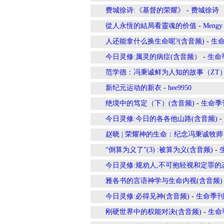
费城徐诗:《基督的荣耀》
-
费城徐诗
從人永恆的結局看靈魂的价值
-
Mengy
人还能拿什么换生命呢?(含音频)
-
生
今日灵修:属灵的病症(含音频）
-
生命
范学德：冯秉诚鲜为人知的故事（ZT
新纪元运动的新衣
-
hee9950
绝境中的笃定（下）(含音频)
-
生命季
今日灵修:今日的各各他山路(含音频)
-
赵晓 | 荣耀神的生命：纪念冯秉诚牧师
“倒算为义了”(3) :被算为义(含音频)
-
今日灵修:规劝人,不可抱轻视和定罪的
雅各书的言语神学与生命内视(含音频)
今日灵修:必得见神(含音频)
-
生命季刊
刚硬世界中的权能对决(含音频)
-
生命