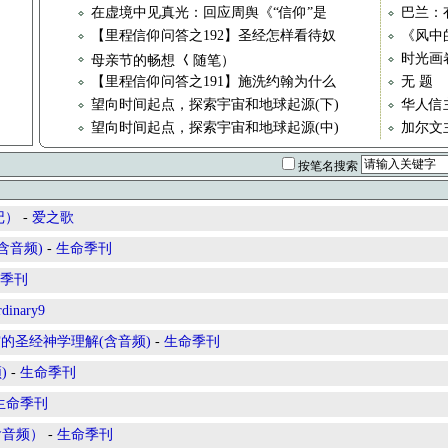
在虚境中见真光：回应周舆《“信仰”是
巴兰：
【里程信仰问答之192】圣经怎样看待奴
《风中
时光画卷
母亲节的畅想 𡿨随笔）
【里程信仰问答之191】施洗约翰为什么
无 题
望向时间起点，探索宇宙和地球起源(下)
华人信
望向时间起点，探索宇宙和地球起源(中)
加尔文
按笔名搜索
记）
-
爱之歌
含音频)
-
生命季刊
季刊
rdinary9
的圣经神学理解(含音频)
-
生命季刊
)
-
生命季刊
生命季刊
含音频）
-
生命季刊