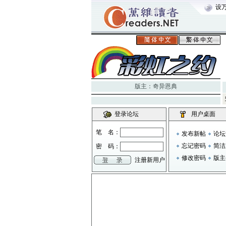
设
版主：
奇异恩典
登录论坛
用户桌面
笔 名：
发布新帖
论坛
忘记密码
简洁
密 码：
修改密码
版主
注册新用户