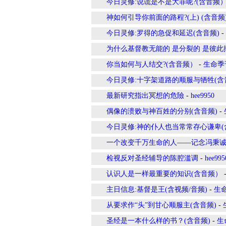
今日灵修:说谎是不是大罪呢?(含音频
神如何引导你前面的路程?(上) (含音频
今日灵修:罗得的急促和延迟(含音频)
-
为什么基督教无能的 是分裂的 是彼此
你当如何与人结交?(含音频）
-
生命季
今日灵修:十字架道路的顺服与牺牲(含音
最新研究指出冥想的危險
-
hee9950
偶像的溃败与神百姓的分别(含音频)
-
今日灵修:神的仆人也当常常存心谦卑(
一个改变千万生命的人——记念冯秉诚
检视反对圣经辅导的陈腔滥调
-
hee995
认识人是一样最重要的知识(含音频）
主日信息:基督是王(含视频/音频)
-
生
从要求作“头”到甘心顺服主(含音频)
-
圣经是一本什么样的书？(含音频)
-
生