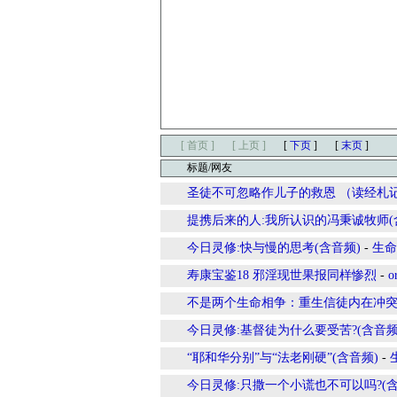
[ 首页 ]
[ 上页 ]
[
下页
]
[
末页
]
标题/网友
圣徒不可忽略作儿子的救恩 （读经札
提携后来的人:我所认识的冯秉诚牧师(
今日灵修:快与慢的思考(含音频)
-
生命
寿康宝鉴18 邪淫现世果报同样惨烈
-
o
不是两个生命相争：重生信徒内在冲突
今日灵修:基督徒为什么要受苦?(含音频
“耶和华分别”与“法老刚硬”(含音频)
-
今日灵修:只撒一个小谎也不可以吗?(