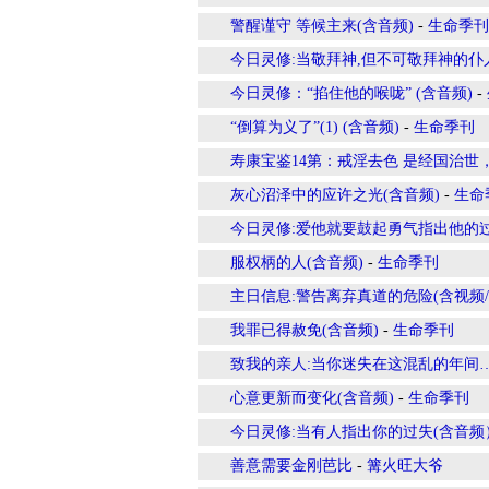
警醒谨守 等候主来(含音频)
-
生命季刊
今日灵修:当敬拜神,但不可敬拜神的仆
今日灵修：“掐住他的喉咙” (含音频)
-
“倒算为义了”(1) (含音频)
-
生命季刊
寿康宝鉴14第：戒淫去色 是经国治世
灰心沼泽中的应许之光(含音频)
-
生命
今日灵修:爱他就要鼓起勇气指出他的
服权柄的人(含音频)
-
生命季刊
主日信息:警告离弃真道的危险(含视频/
我罪已得赦免(含音频)
-
生命季刊
致我的亲人:当你迷失在这混乱的年间…
心意更新而变化(含音频)
-
生命季刊
今日灵修:当有人指出你的过失(含音频
善意需要金刚芭比
-
篝火旺大爷