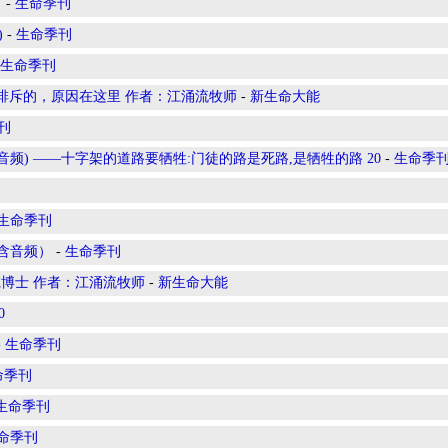
）
-
生命季刊
)
-
生命季刊
生命季刊
排斥的，原因在这里 作者：江涌流牧师
-
新生命大能
刊
频) ——十字架的道路要牺牲:门徒的路是死路,是牺牲的路 20
-
生命季
生命季刊
含音频）
-
生命季刊
博士 作者：江涌流牧师
-
新生命大能
0
-
生命季刊
命季刊
生命季刊
命季刊