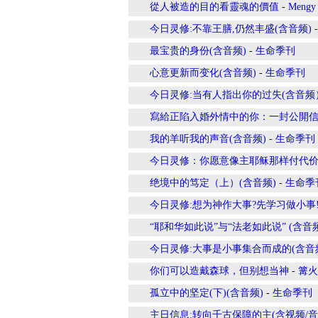
從人被造的目的看靈魂的價值
-
Mengy
今日灵修:不靠王膳,仍然丰盛(含音频)
最宝贵的身份(含音频)
-
生命季刊
心意更新而变化(含音频)
-
生命季刊
今日灵修:当有人指出你的过失(含音频
寫給正陷入婚外情中的你：一封公開
我的羊听我的声音(含音频)
-
生命季刊
今日灵修：你愿意像主耶稣那样付代价
绝境中的笃定（上）(含音频)
-
生命季
今日灵修:想为神作大事?先学习做小事!
“耶和华如此说”与“法老如此说” (含音频
今日灵修:大事是小事集合而成的(含音
你们可以造戴森球，但别想当神
-
篝火
孤立中的坚定(下)(含音频)
-
生命季刊
主日信息:转向千古保障的主(含视频/音