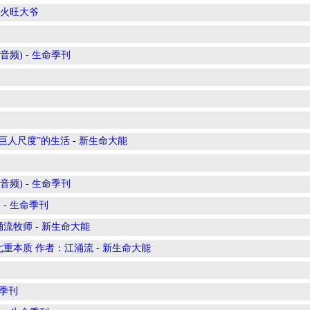
火旺大爷
音频)
-
生命季刊
巨人尺度”的生活
-
新生命大能
音频)
-
生命季刊
)
-
生命季刊
涌流牧师
-
新生命大能
七重本质 作者：江涌流
-
新生命大能
季刊