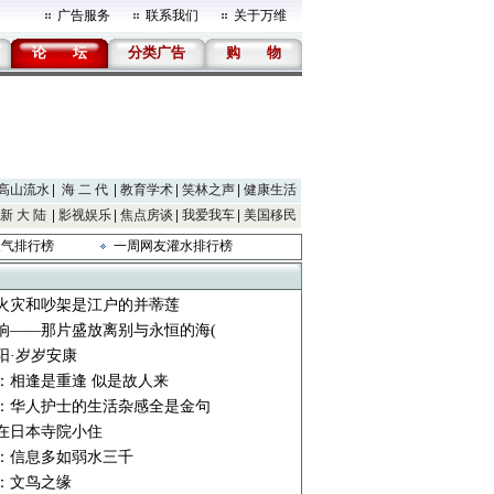
广告服务
联系我们
关于万维
论
坛
分类广告
购
物
高山流水
海 二 代
教育学术
笑林之声
健康生活
新 大 陆
影视娱乐
焦点房谈
我爱我车
美国移民
人气排行榜
一周网友灌水排行榜
火灾和吵架是江户的并蒂莲
响——那片盛放离别与永恒的海(
阳·岁岁安康
：相逢是重逢 似是故人来
：华人护士的生活杂感全是金句
在日本寺院小住
：信息多如弱水三千
：文鸟之缘