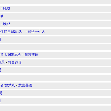
-
晚成
草
-
晚成
終身伴侶早日出現。
-
願得一心人
明
8/16追思会
-
慧言燕语
风景
-
慧言燕语
明
者/曾慧燕
-
慧言燕语
明
明