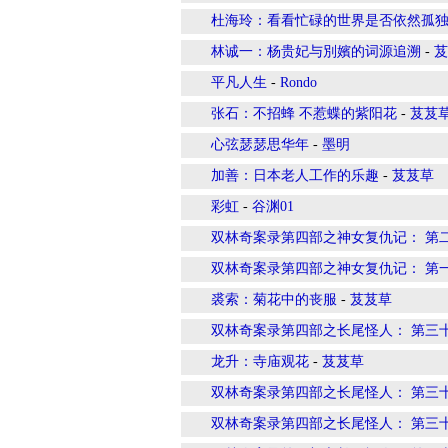
杜海玲：看看忙碌的世界是否依然孤
林诚一：杨贵妃与別嬪的词源追溯
-
芨
平凡人生
-
Rondo
张石：不招蜂 不惹蝶的紫阳花
-
芨芨
心弦瑟瑟思华年
-
墨明
加善：日本老人工作的乐趣
-
芨芨草
彩虹
-
谷渊01
双林奇案录第四部之神女复仇记： 第
双林奇案录第四部之神女复仇记： 第
裘索：菊花中的丧服
-
芨芨草
双林奇案录第四部之长尾怪人： 第三
龙升：寺庙观花
-
芨芨草
双林奇案录第四部之长尾怪人： 第三
双林奇案录第四部之长尾怪人： 第三