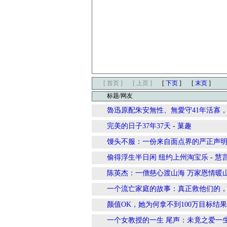
[ 首页 ]
[ 上页 ]
[
下页
]
[
末页
]
标题/网友
魯迅原配朱安無性、無愛守41年活寡
完美的日子37年37天
-
菓趣
馒头不服：一份来自面点界的严正声
偷得浮生半日闲 纽约上州淘宝乐
-
慧
陈英杰：一僧慈心渡山海 万家恩情暖
一个流亡家庭的故事：真正救他们的，
颜值OK，她为何拿不到100万目标结
一个女教授的一生 尾声：未竟之爱一