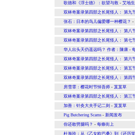
歌德和《浮士德》：欲望与救
-
艾地生
双林奇案录第四部之长尾怪人： 第九
张石：日本的鸟儿偏爱哪一种樱花？
-
双林奇案录第四部之长尾怪人： 第八
双林奇案录第四部之长尾怪人： 第七
华人出头天仍遥远吗？ 作者：陳康
-
双林奇案录第四部之长尾怪人： 第六
双林奇案录第四部之长尾怪人： 第五
双林奇案录第四部之长尾怪人： 第四
房雪霏：樱花时节悼吾师
-
芨芨草
双林奇案录第四部之长尾怪人： 第三
加善：针灸大夫手记二则
-
芨芨草
Pig Butchering Scams
-
新闻发布
你还敢劈腿吗？
-
每條街上
杜海玲：从《乙女欧巴桑》到《还历