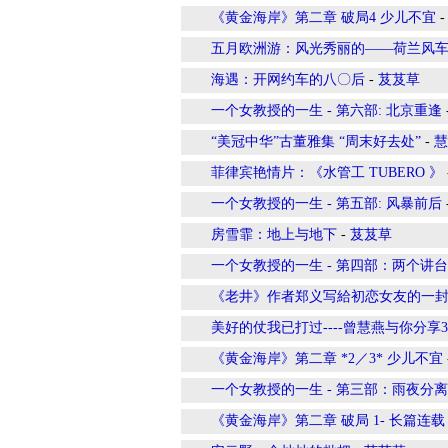
《黄金海岸》第二章 破局4 少儿不宜
五月欧洲游：风光秀丽的——荷兰风
海遇：开网约车的八〇后
-
芨芨草
一个女教授的一生 - 第六部: 北京重逢
“美冠中华”古董雅集 “周末好去处”
-
慧
菲律宾艳情片：《水管工 TUBERO 》
一个女教授的一生 - 第五部: 风暴前后
房雪霏：地上与地下
-
芨芨草
一个女教授的一生 - 第四部：两个讲
《老井》作者郑义写給初恋女友的一
美好的仗我已打过----曾慧燕与你分享
《黄金海岸》第二章 *2／3* 少儿不宜
一个女教授的一生 - 第三部：雨夜分离
《黄金海岸》第二章 破局 1- 长篇连