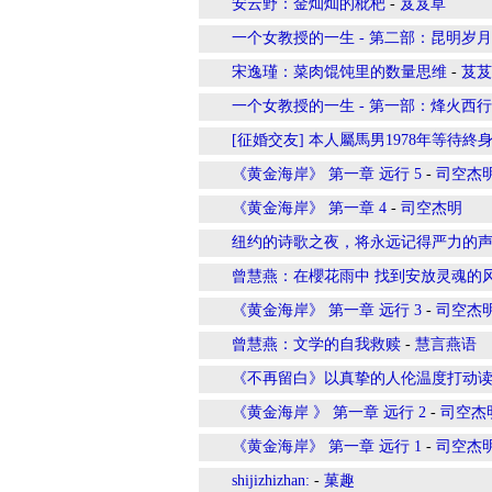
安云野：金灿灿的枇杷
-
芨芨草
一个女教授的一生 - 第二部：昆明岁月
宋逸瑾：菜肉馄饨里的数量思维
-
芨芨
一个女教授的一生 - 第一部：烽火西行
[征婚交友] 本人屬馬男1978年等待
《黄金海岸》 第一章 远行 5
-
司空杰
《黄金海岸》 第一章 4
-
司空杰明
纽约的诗歌之夜，将永远记得严力的声音 
曾慧燕：在櫻花雨中 找到安放灵魂的
《黄金海岸》 第一章 远行 3
-
司空杰
曾慧燕：文学的自我救赎
-
慧言燕语
《不再留白》以真挚的人伦温度打动读
《黄金海岸 》 第一章 远行 2
-
司空杰
《黄金海岸》 第一章 远行 1
-
司空杰
shijizhizhan:
-
菓趣