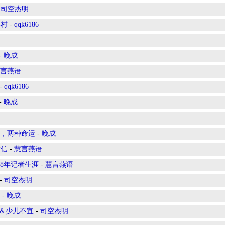
-
司空杰明
车村
-
qqk6186
-
晚成
言燕语
-
qqk6186
-
晚成
台，两种命运
-
晚成
封信
-
慧言燕语
38年记者生涯
-
慧言燕语
-
司空杰明
-
晚成
载＆少儿不宜
-
司空杰明