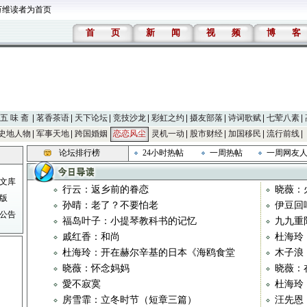
万维读者为首页
首
页
新
闻
视
频
博
客
五 味 斋
茗香茶语
天下论坛
竞技沙龙
彩虹之约
摄友部落
诗词歌赋
七荤八素
史地人物
军事天地
跨国婚姻
恋恋风尘
灵机一动
股市财经
加国移民
流行前线
论坛排行榜
24小时热帖
一周热帖
一周网友
文库
行云：返乡前的眷恋
晓薇：
版
孙晴：老了？不要怕老
伊豆回
公告
福岛叶子：小提琴教科书的记忆
九九重
戚红香：和尚
杜海玲
杜海玲：开在赫尔辛基的日本《海鸥食堂
木子浪
晓薇：怀念妈妈
晓薇：
愛不寂寞
杜海玲
房雪霏：立冬时节（短章三篇）
汪先恩