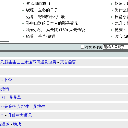
依风烟雨39-B
赵琼：
晓薇：立冬的日子
为什么
远界：寄H君卅六生辰
长篇小说
孙中山送给日本人的那朵荷花
龙升：
纯爱小说：风云赋 (130) 风云传说
晓薇：
晓薇：芒草·路遇
读心 (2
按笔名搜索
，只願生生世世永遠不再遇見渣男
-
慧言燕语
明
-
卜伞
言燕语
山河
-
芨芨草
不是庇护 艾地生
-
艾地生
果？
-
升仙村大师兄
生遗梦
-
晚成