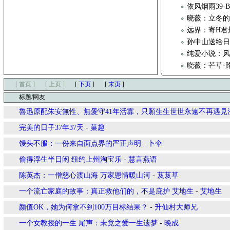
依风烟雨39-
晓薇：立冬
远界：寄H君
孙中山送给
纯爱小说：风云
晓薇：芒草·
[ 首页 ]
[ 上页 ]
[
下页
]
[
末页
]
标题/网友
魯迅原配朱安無性、無愛守41年活寡，只願生生世世永遠不再遇見
完美的日子37年37天
-
菓趣
馒头不服：一份来自面点界的严正声明
-
卜伞
偷得浮生半日闲 纽约上州淘宝乐
-
慧言燕语
陈英杰：一僧慈心渡山海 万家恩情暖山河
-
芨芨草
一个流亡家庭的故事：真正救他们的，不是庇护 艾地生
-
艾地生
颜值OK，她为何拿不到100万目标结果？
-
升仙村大师兄
一个女教授的一生 尾声：未竟之爱一生遗梦
-
晚成