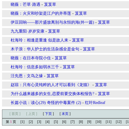
晓薇：芒草·路遇
-
芨芨草
晓薇：火灾和吵架是江户的并蒂莲
-
芨芨草
伊豆回响——那片盛放离别与永恒的海(外一篇)
-
芨芨草
九九重阳·岁岁安康
-
芨芨草
杜海玲：相逢是重逢 似是故人来
-
芨芨草
木子浪：华人护士的生活杂感全是金句
-
芨芨草
晓薇：在日本寺院小住
-
芨芨草
杜海玲：信息多如弱水三千
-
芨芨草
汪先恩：文鸟之缘
-
芨芨草
赵琼：只有心灵纯粹的人才可以看到《龙猫》
-
芨芨草
为什么越来越多的女生,恋爱前要交换体检报告?
-
芨芨草
长篇小说：读心(29) 奇怪的中毒案件 (2)
-
红叶Redleaf
[ 首页 ]
[ 上页 ]
[
下页
]
[
末页
]
第
1
页
[1]
[2]
[3]
[4]
[5]
[6]
[7]
[8]
[9]
[10]
[11]
[12]
[1