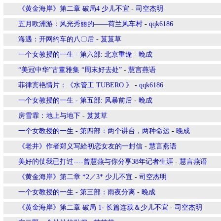
《黄金海岸》第二章 破局4 少儿不宜
-
司空杰明
五月欧洲游：风光秀丽的——荷兰风车村
-
qqk6186
海遇：开网约车的八〇后
-
芨芨草
一个女教授的一生 - 第六部: 北京重逢
-
晚成
“美冠中华”古董雅集 “周末好去处”
-
慧言燕语
菲律宾艳情片：《水管工 TUBERO 》
-
qqk6186
一个女教授的一生 - 第五部: 风暴前后
-
晚成
房雪霏：地上与地下
-
芨芨草
一个女教授的一生 - 第四部：两个讲台，两种命运
-
晚成
《老井》作者郑义写給初恋女友的一封信
-
慧言燕语
美好的仗我已打过----曾慧燕与你分享38年记者生涯
-
慧言燕语
《黄金海岸》第二章 *2／3* 少儿不宜
-
司空杰明
一个女教授的一生 - 第三部：雨夜分离
-
晚成
《黄金海岸》第二章 破局 1- 长篇连载＆少儿不宜
-
司空杰明