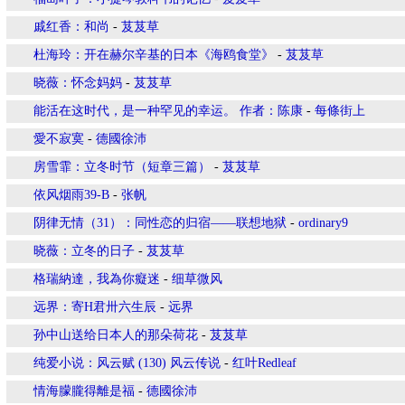
戚红香：和尚
-
芨芨草
杜海玲：开在赫尔辛基的日本《海鸥食堂》
-
芨芨草
晓薇：怀念妈妈
-
芨芨草
能活在这时代，是一种罕见的幸运。 作者：陈康
-
每條街上
愛不寂寞
-
德國徐沛
房雪霏：立冬时节（短章三篇）
-
芨芨草
依风烟雨39-B
-
张帆
阴律无情（31）：同性恋的归宿——联想地狱
-
ordinary9
晓薇：立冬的日子
-
芨芨草
格瑞納達，我為你癡迷
-
细草微风
远界：寄H君卅六生辰
-
远界
孙中山送给日本人的那朵荷花
-
芨芨草
纯爱小说：风云赋 (130) 风云传说
-
红叶Redleaf
情海朦朧得離是福
-
德國徐沛