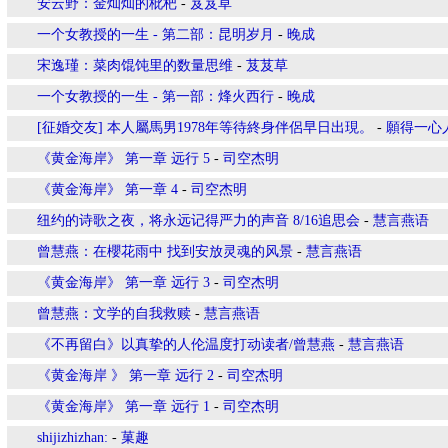
安云野：金灿灿的枇杷
-
芨芨草
一个女教授的一生 - 第二部：昆明岁月
-
晚成
宋逸瑾：菜肉馄饨里的数量思维
-
芨芨草
一个女教授的一生 - 第一部：烽火西行
-
晚成
[征婚交友] 本人屬馬男1978年等待終身伴侶早日出現。
-
願得一心
《黄金海岸》 第一章 远行 5
-
司空杰明
《黄金海岸》 第一章 4
-
司空杰明
纽约的诗歌之夜，将永远记得严力的声音 8/16追思会
-
慧言燕语
曾慧燕：在櫻花雨中 找到安放灵魂的风景
-
慧言燕语
《黄金海岸》 第一章 远行 3
-
司空杰明
曾慧燕：文学的自我救赎
-
慧言燕语
《不再留白》以真挚的人伦温度打动读者/曾慧燕
-
慧言燕语
《黄金海岸 》 第一章 远行 2
-
司空杰明
《黄金海岸》 第一章 远行 1
-
司空杰明
shijizhizhan:
-
菓趣