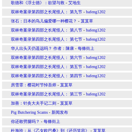
歌德和《浮士德》：欲望与救
-
艾地生
双林奇案录第四部之长尾怪人： 第九节
-
bafeng1202
张石：日本的鸟儿偏爱哪一种樱花？
-
芨芨草
双林奇案录第四部之长尾怪人： 第八节
-
bafeng1202
双林奇案录第四部之长尾怪人： 第七节
-
bafeng1202
华人出头天仍遥远吗？ 作者：陳康
-
每條街上
双林奇案录第四部之长尾怪人： 第六节
-
bafeng1202
双林奇案录第四部之长尾怪人： 第五节
-
bafeng1202
双林奇案录第四部之长尾怪人： 第四节
-
bafeng1202
房雪霏：樱花时节悼吾师
-
芨芨草
双林奇案录第四部之长尾怪人： 第三节
-
bafeng1202
加善：针灸大夫手记二则
-
芨芨草
Pig Butchering Scams
-
新闻发布
你还敢劈腿吗？
-
每條街上
杜海玲：从《乙女欧巴桑》到《还历笑容》
-
芨芨草