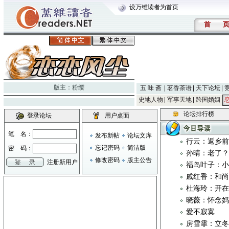
设万维读者为首页
首
版主：
粉缨
五 味 斋
茗香茶语
天下论坛
史地人物
军事天地
跨国婚姻
论坛排行榜
登录论坛
用户桌面
笔 名：
发布新帖
论坛文库
行云：返乡
忘记密码
简洁版
密 码：
孙晴：老了
修改密码
版主公告
注册新用户
福岛叶子：
戚红香：和
杜海玲：开
晓薇：怀念
愛不寂寞
房雪霏：立