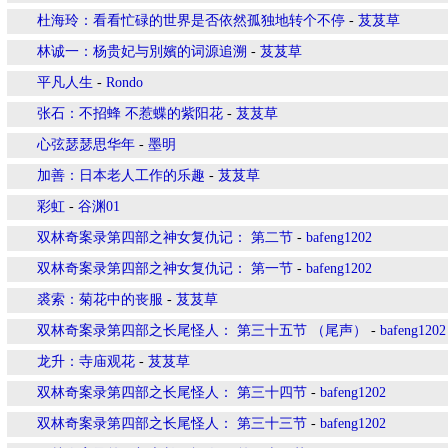
杜海玲：看看忙碌的世界是否依然孤独地转个不停
-
芨芨草
林诚一：杨贵妃与別嬪的词源追溯
-
芨芨草
平凡人生
-
Rondo
张石：不招蜂 不惹蝶的紫阳花
-
芨芨草
心弦瑟瑟思华年
-
墨明
加善：日本老人工作的乐趣
-
芨芨草
彩虹
-
谷渊01
双林奇案录第四部之神女复仇记： 第二节
-
bafeng1202
双林奇案录第四部之神女复仇记： 第一节
-
bafeng1202
裘索：菊花中的丧服
-
芨芨草
双林奇案录第四部之长尾怪人： 第三十五节 （尾声）
-
bafeng1202
龙升：寺庙观花
-
芨芨草
双林奇案录第四部之长尾怪人： 第三十四节
-
bafeng1202
双林奇案录第四部之长尾怪人： 第三十三节
-
bafeng1202