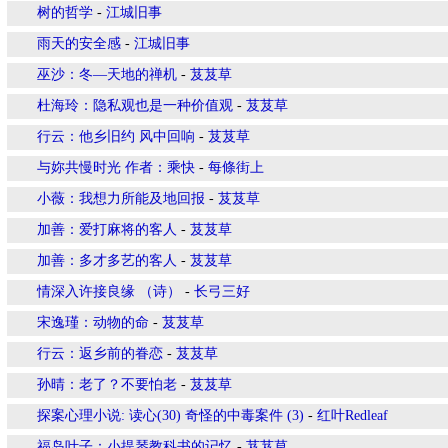
树的哲学
-
江城旧事
雨天的安全感
-
江城旧事
巫沙：冬—天地的禅机
-
芨芨草
杜海玲：隐私观也是一种价值观
-
芨芨草
行云：他乡旧约 风中回响
-
芨芨草
与妳共慢时光 作者：乘快
-
每條街上
小薇：我想力所能及地回报
-
芨芨草
加善：爱打麻将的客人
-
芨芨草
加善：多才多艺的客人
-
芨芨草
情深入许接良缘 （诗）
-
长弓三好
宋逸瑾：动物的命
-
芨芨草
行云：返乡前的眷恋
-
芨芨草
孙晴：老了？不要怕老
-
芨芨草
探案心理小说: 读心(30) 奇怪的中毒案件 (3)
-
红叶Redleaf
福岛叶子：小提琴教科书的记忆
-
芨芨草