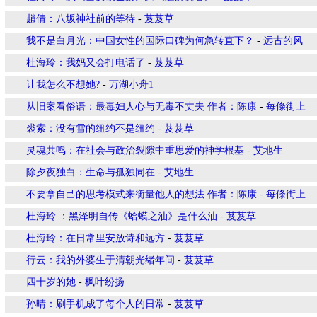
趙倩：八坂神社前的等待
-
芨芨草
我不是白月光：中国女性的国际口碑为何急转直下？
-
远古的风
杜海玲：我妈又会打电话了
-
芨芨草
让我怎么不想她?
-
万湖小舟1
从旧案看俗语：最毒妇人心与无毒不丈夫 作者：陈康
-
每條街上
裘索：没有雪的纽约不是纽约
-
芨芨草
灵魂共鸣：在社会与政治裂隙中重思爱的神学根基
-
艾地生
除夕夜独白：生命与孤独同在
-
艾地生
不要拿自己的思考模式来衡量他人的想法 作者：陈康
-
每條街上
杜海玲 ：黑泽明自传《蛤蟆之油》是什么油
-
芨芨草
杜海玲：在日常里安放诗和远方
-
芨芨草
行云：我的外婆生于清朝光绪年间
-
芨芨草
四十岁的她
-
枫叶纷扬
孙晴：刷手机成了每个人的日常
-
芨芨草