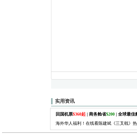
实用资讯
回国机票
$360起
| 商务舱省
$200
| 全球最
海外华人福利！在线看陈建斌《三叉戟》热