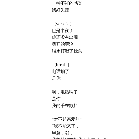
一种不祥的感觉
我好失落
［verse 2 ］
已是半夜了
你还没有出现
我开始哭泣
泪水打湿了枕头
［break ］
电话响了
是你
啊，电话响了
是你
我的手在颤抖
“对不起亲爱的”
“我不能来了，
毕竟，哦，