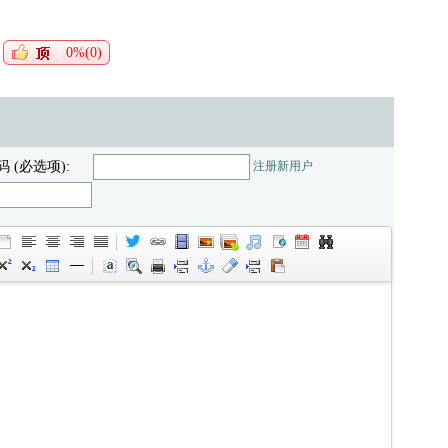
0%(0)
码 (必选项):
注册新用户