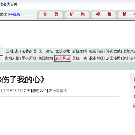
读者为首页
首
页
新
闻
视
频
博
繁体
手机版
五 味 斋
茗香茶语
天下论坛
竞技沙龙
彩虹之约
摄友部落
诗词歌赋
七荤八
史地人物
军事天地
跨国婚姻
恋恋风尘
灵机一动
股市财经
加国移民
流行前
你伤了我的心》
01月02日13:21:17 于 [恋恋风尘]
发送悄悄话