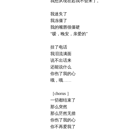
我想从现在起我不会来了。”
我迷失了
我冻僵了
我的嘴唇很僵硬
“嗳，晚安，亲爱的”
挂了电话
我泪流满面
说不出话来
还能说什么
你伤了我的心
哦，哦……
［chorus ］
一切都结束了
那么突然
那么茫然无措
你伤了我的心
你不再爱我了