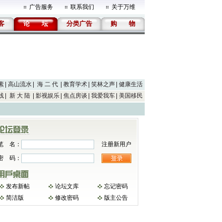
广告服务
联系我们
关于万维
客
论
坛
分类广告
购
物
素
高山流水
海 二 代
教育学术
笑林之声
健康生活
线
新 大 陆
影视娱乐
焦点房谈
我爱我车
美国移民
笔 名：
注册新用户
密 码：
发布新帖
论坛文库
忘记密码
简洁版
修改密码
版主公告