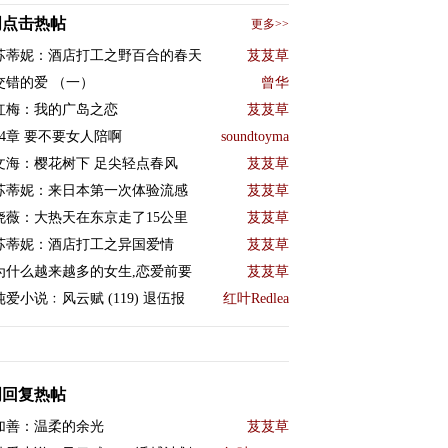
周点击热帖
更多>>
苏蒂妮：酒店打工之野百合的春天
芨芨草
交错的爱 （一）
曾华
红梅：我的广岛之恋
芨芨草
24章 要不要女人陪啊
soundtoyma
文海：樱花树下 足尖轻点春风
芨芨草
苏蒂妮：来日本第一次体验流感
芨芨草
晓薇：大热天在东京走了15公里
芨芨草
苏蒂妮：酒店打工之异国爱情
芨芨草
为什么越来越多的女生,恋爱前要
芨芨草
纯爱小说﹕风云赋 (119) 退伍报
红叶Redlea
周回复热帖
加善：温柔的余光
芨芨草