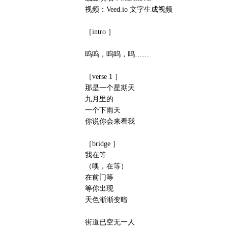
视频：Veed.io 文字生成视频
［intro ］
呜呜，呜呜，呜……
［verse 1 ］
那是一个星期天
九月里的
一个下雨天
你说你会来看我
［bridge ］
我在等
（噢，在等）
在前门等
等你出现
天色渐渐变暗
街道已空无一人