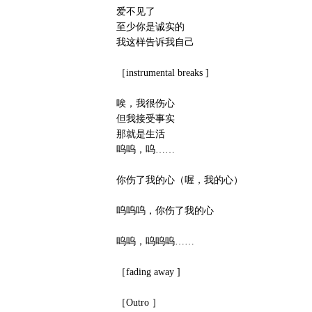
爱不见了
至少你是诚实的
我这样告诉我自己
［instrumental breaks ]
唉，我很伤心
但我接受事实
那就是生活
呜呜，呜……
你伤了我的心（喔，我的心）
呜呜呜，你伤了我的心
呜呜，呜呜呜……
［fading away ]
［Outro ］