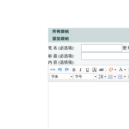
笔 名 (必选项):
密 
标 题 (必选项):
内 容 (选填项):
字体
字号