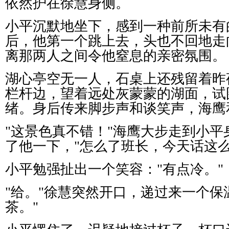
依然护在徐慧身侧。
小平沉默地坐下，感到一种前所未有
后，他第一个跳上去，头也不回地走
离那两人之间令他窒息的亲密氛围。
湖心亭空无一人，石桌上还残留着昨
栏杆边，望着远处灰蒙蒙的湖面，试
绪。身后传来脚步声和谈笑声，海鹰
"
这景色真不错！
"
海鹰大步走到小平
了他一下，
"
怎么了班长，今天话这
小平勉强扯出一个笑容：
"
有点冷。
"
"
给。
"
徐慧突然开口，递过来一个保
茶。
"