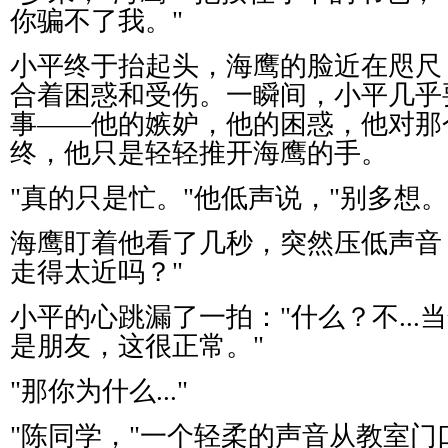
你骗不了我。
"
小平终于抬起头，海鹰的脸近在咫尺
合着困惑和受伤。一瞬间，小平几乎
事
——
他的嫉妒，他的困惑，他对那
终，他只是轻轻推开海鹰的手。
"
真的只是忙。
"
他低声说，
"
别多想。
海鹰盯着他看了几秒，突然压低声音
走得太近吗？
"
小平的心跳漏了一拍：
"
什么？不
...
当
是朋友，这很正常。
"
"
那你为什么
..."
"
陈同学，
"
一个轻柔的声音从教室门