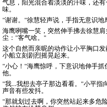
气息，阳光混合着淡淡的汗味，还有
味。
"
谢谢。
"
徐慧轻声说，手指无意识地
海鹰咧嘴一笑，突然伸手拂去徐慧肩
尘：
"
客气啥。
"
这个自然而亲昵的动作让小平胸口发
小船立刻剧烈摇晃起来。
"
小心！
"
海鹰惊呼，下意识地伸手抓
他。
"
我
...
我想去亭子那边看看。
"
小平指
声音有些发抖。
"
那就划过去啊，你突然站起来多危