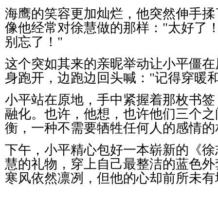
海鹰的笑容更加灿烂，他突然伸手揉
像他经常对徐慧做的那样：
"
太好了
别忘了！
"
这个突如其来的亲昵举动让小平僵在
身跑开，边跑边回头喊：
"
记得穿暖
小平站在原地，手中紧握着那枚书签
融化。也许，他想，也许他们三个之
衡，一种不需要牺牲任何人的感情的
下午，小平精心包好一本崭新的《徐
慧的礼物，穿上自己最整洁的蓝色外
寒风依然凛冽，但他的心却前所未有