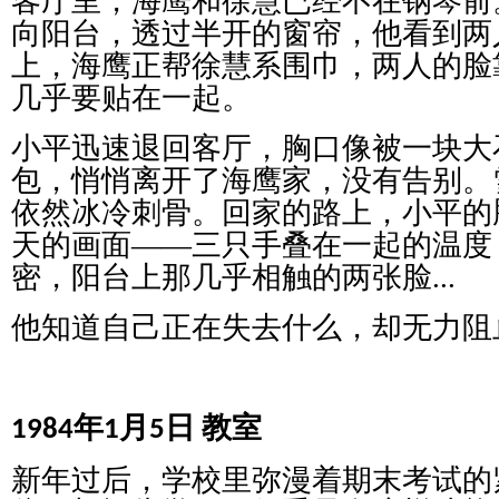
客厅里，海鹰和徐慧已经不在钢琴前
向阳台，透过半开的窗帘，他看到两
上，海鹰正帮徐慧系围巾，两人的脸
几乎要贴在一起。
小平迅速退回客厅，胸口像被一块大
包，悄悄离开了海鹰家，没有告别。
依然冰冷刺骨。回家的路上，小平的
天的画面
——
三只手叠在一起的温度
密，阳台上那几乎相触的两张脸
...
他知道自己正在失去什么，却无力阻
年
月
日
教室
1984
1
5
新年过后，学校里弥漫着期末考试的