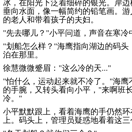
冰，在阳光下泛着细碎的银光。岸边
垂向水面，像一幅简约的铅笔画。游
的老人和带着孩子的夫妇。
"
先去哪儿？
"
小平问道，声音在寒冷
"
划船怎么样？
"
海鹰指向湖边的码头
泊在那里。
徐慧微微蹙眉：
"
这么冷的天
..."
"
怕什么，运动起来就不冷了。
"
海鹰
的手腕，又转头看向小平，
"
来啊班
冷。
"
小平默默跟上，看着海鹰的手仍然环
上。码头上，管理员疑惑地看着这三