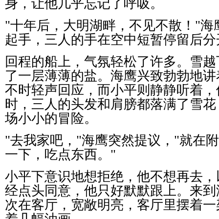
身，让他几乎忘记了呼吸。
"
十年后，大明湖畔，不见不散！
"
海
起手，三人的手在空中短暂停留后分
回程的船上，气氛轻松了许多。雪越
了一层薄薄的盐。海鹰兴致勃勃地讲
不时轻声回应，而小平则静静听着，
时，三人的头发和肩膀都落满了雪花
场小小的冒险。
"
去我家吧，
"
海鹰突然提议，
"
就在附
一下，吃点东西。
"
小平下意识地想拒绝，他不想再去，
经点头同意，他只好默默跟上。来到
次在客厅，宽敞明亮，客厅里摆着一