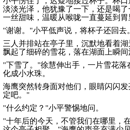
小平愣住了，迟疑地接过杯子。杯口
淡淡光泽，他犹豫了一下，还是喝了
一丝甜味，温暖从喉咙一直蔓延到胃
"
谢谢。
"
小平低声说，将杯子还回去
三人并排站在亭子里，沉默地看着湖
飘起了细碎的雪花，落在湖面上瞬间
"
下雪了。
"
徐慧伸出手，一片雪花落
化成小水珠。
海鹰突然转身面对他们，眼睛闪闪发
定吧。
"
"
什么约定？
"
小平警惕地问。
"
十年后的今天，不管我们在哪里，
这个亭子相聚。
"
海鹰的声音充满少