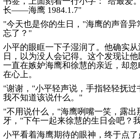
书签，上面刻着一行小字：
"
给最爱
长
——
海鹰
1984.1.7"
"
今天也是你的生日，
"
海鹰的声音异
忘了？
"
小平的眼眶一下子湿润了。他确实从
日，以为没人会记得。这个发现让他
一直在嫉妒海鹰和徐慧的亲近，却忽
在心上。
"
谢谢，
"
小平轻声说，手指轻轻抚过
我不知道该说什么。
"
"
不用说什么，
"
海鹰咧嘴一笑，露出
牙，
"
下午一起来徐慧的生日会吧？
小平看着海鹰期待的眼神，终于点了