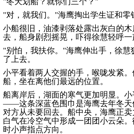
"
冬天划船？就你们三个？
"
"
对，就我们。
"
海鹰掏出学生证和零
小船很旧，油漆剥落处露出灰白的木
去，船身剧烈摇晃，吓得徐慧轻呼一
"
别怕，我扶你。
"
海鹰伸出手，徐慧
了上去。
小平看着两人交握的手，喉咙发紧。
船，坐在离他们最远的位置。
船离岸后，湖面的寒气更加明显。小
——
这条深蓝色围巾是海鹰去年冬天
对方从未要回去。船中央，海鹰正卖
白气在冷空气中形成一团团小云朵。
时小声指点方向。