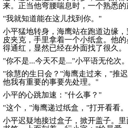
来。正当他弯腰喘息时，一个熟悉的
"
我就知道能在这儿找到你。
"
小平猛地转身，海鹰站在跑道边缘，
皮夹克，手里拿着一个小纸盒。他的
得通红，显然已经在外面找了很久。
"
你不是
...
今天不是
..."
小平语无伦次
"
徐慧的生日会？
"
海鹰走过来，
"
推迟
他我有重要的事要先处理。
"
小平的心跳加速：
"
什么事？
"
"
这个，
"
海鹰递过纸盒，
"
打开看看。
小平迟疑地接过盒子，掀开盖子。里