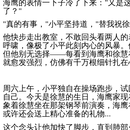
海鹰的表情一下子冷了下来：
"
又是
了？
"
"
真的有事，
"
小平坚持道，
"
替我祝徐
他快步走出教室，不敢回头看两人的
呼啸，像极了小平此刻内心的风暴。
但他别无选择
——
每看到海鹰和徐慧
就愈发强烈，仿佛有千万根细针扎在
周六上午，小平独自在操场跑步，试
自己。今天是徐慧的生日，海鹰家现
象着徐慧坐在那架钢琴前演奏，海鹰
或许还会送上精心准备的礼物
...
这个念头让他加快了脚步，直到肺部