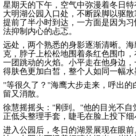
星期天的下午，空气中弥漫着冬日特
大明湖公园入口处，不断跺脚以驱散
提前了半小时到达，一方面是因为习
法抑制内心的忐忑。
远处，两个熟悉的身影逐渐清晰。海
克，脖子上松松地围着条红色围巾，
一团跳动的火焰。小平走在他身边，
得肤色更加白皙，整个人如同一幅水
"
等很久了？
"
海鹰大步走来，呼出的
留又消散。
徐慧摇摇头：
"
刚到。
"
他的目光不自
正低头整理手套，睫毛在脸上投下细
进入公园后，冬日的湖景展现在眼前