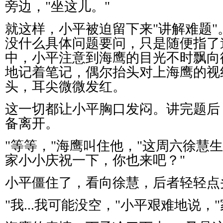
旁边，
"
坐这儿。
"
就这样，小平被迫留下来
"
讲解难题
"
没什么具体问题要问，只是随便指了
中，小平注意到海鹰的目光不时飘向
地记着笔记，偶尔抬头对上海鹰的视
头，耳尖微微发红。
这一切都让小平胸口发闷。讲完题后
备离开。
"
等等，
"
海鹰叫住他，
"
这周六徐慧生
家小小庆祝一下，你也来吧？
"
小平僵住了，看向徐慧，后者轻轻点
"
我
...
我可能没空，
"
小平艰难地说，
"