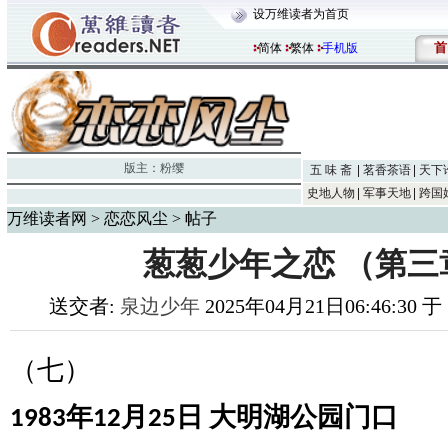
设万维读者为首页
首
简体
繁体
手机版
版主：
粉缨
五 味 斋
茗香茶语
天下
史地人物
军事天地
跨国
万维读者网
>
恋恋风尘
> 帖子
葱葱少年之恋 （第三章
送交者:
泉边少年
2025年04月21日06:46:30 
（七）
年
月
日
大明湖公园门口
1983
12
25