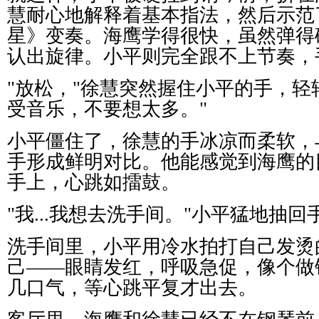
慧耐心地解释着基本指法，然后示范
星》变奏。海鹰学得很快，虽然弹得
认出旋律。小平则完全跟不上节奏，
"
放松，
"
徐慧突然握住小平的手，轻
受音乐，不要想太多。
"
小平僵住了，徐慧的手冰凉而柔软，
手形成鲜明对比。他能感觉到海鹰的
手上，心跳如擂鼓。
"
我
...
我想去洗手间。
"
小平猛地抽回
洗手间里，小平用冷水拍打自己发烫
己
——
眼睛发红，呼吸急促，像个做
几口气，等心跳平复才出去。