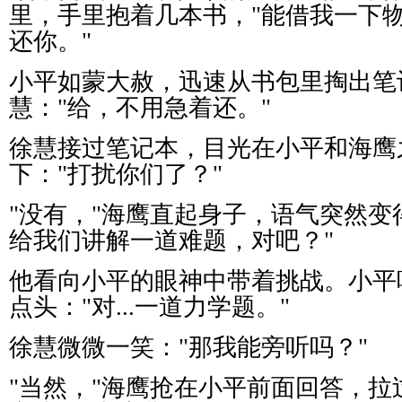
里，手里抱着几本书，
"
能借我一下
还你。
"
小平如蒙大赦，迅速从书包里掏出笔
慧：
"
给，不用急着还。
"
徐慧接过笔记本，目光在小平和海鹰
下：
"
打扰你们了？
"
"
没有，
"
海鹰直起身子，语气突然变
给我们讲解一道难题，对吧？
"
他看向小平的眼神中带着挑战。小平
点头：
"
对
...
一道力学题。
"
徐慧微微一笑：
"
那我能旁听吗？
"
"
当然，
"
海鹰抢在小平前面回答，拉