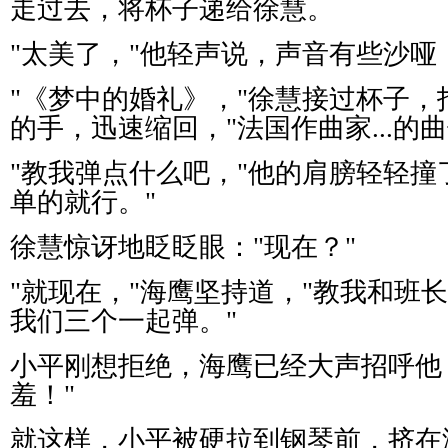
走过去，将杯子递给徐慧。
"
太美了，
"
他轻声说，声音有些沙哑
"
《梦中的婚礼》，
"
徐慧接过杯子，
的手，迅速缩回，
"
法国作曲家
...
的曲
"
教我弹点什么吧，
"
他的肩膀轻轻撞
单的就行。
"
徐慧惊讶地眨眨眼：
"
现在？
"
"
就现在，
"
海鹰坚持道，
"
教我和班长
我们三个一起弹。
"
小平刚想拒绝，海鹰已经大声招呼他
羞！
"
就这样，小平被硬拉到钢琴前，挤在