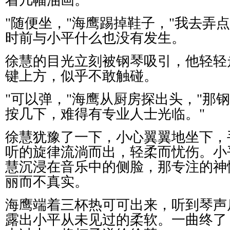
着几幅油画。
"
随便坐，
"
海鹰踢掉鞋子，
"
我去弄点
时前与小平什么也没有发生。
徐慧的目光立刻被钢琴吸引，他轻轻
键上方，似乎不敢触碰。
"
可以弹，
"
海鹰从厨房探出头，
"
那钢
按几下，难得有专业人士光临。
"
徐慧犹豫了一下，小心翼翼地坐下，
听的旋律流淌而出，轻柔而忧伤。小
慧沉浸在音乐中的侧脸，那专注的神
丽而不真实。
海鹰端着三杯热可可出来，听到琴声
露出小平从未见过的柔软。一曲终了