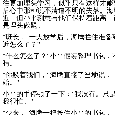
往更加埋头学习，似乎只有这样才能
后心中那种说不清道不明的失落。海
近，但小平刻意与他们保持着距离，
是埋头做题。
"
班长，
"
一天放学后，海鹰拦住准备
近怎么了？
"
"
什么怎么了？
"
小平假装整理书包，
睛。
"
你躲着我们，
"
海鹰直接了当地说，
"
始。
"
小平的手停顿了一下：
"
我没有。只
我很忙。
"
"
少来，
"
海鹰一把按住小平的书包，
"