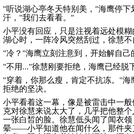
"
听说湖心亭冬天特别美，
"
海鹰停下
汗，
"
我们去看看。
"
小平没有回应，只是注视着远处模糊
湖心时，一阵冷风突然刮过，徐慧不
"
冷？
"
海鹰立刻注意到，开始解自己
"
不用
..."
徐慧刚要拒绝，海鹰已经脱
"
穿着，你那么瘦，肯定不抗冻。
"
海
拒绝的坚决。
小平看着这一幕，像是被雷击中一般
克对徐慧来说太大了，几乎把他整个
一张白皙的脸。徐慧低头闻了闻衣领
晕
——
小平知道他在闻什么，那件夹