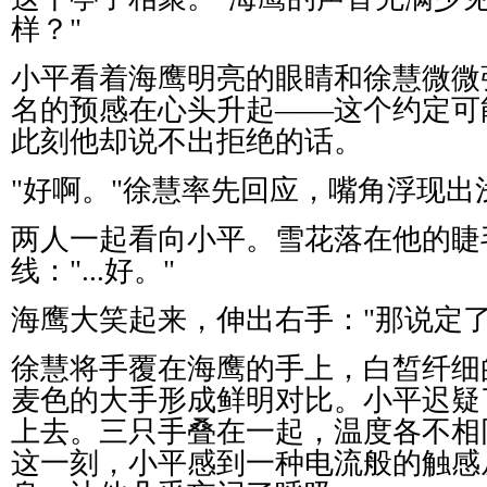
样？
"
小平看着海鹰明亮的眼睛和徐慧微微
名的预感在心头升起
——
这个约定可
此刻他却说不出拒绝的话。
"
好啊。
"
徐慧率先回应，嘴角浮现出
两人一起看向小平。雪花落在他的睫
线：
"...
好。
"
海鹰大笑起来，伸出右手：
"
那说定
徐慧将手覆在海鹰的手上，白皙纤细
麦色的大手形成鲜明对比。小平迟疑
上去。三只手叠在一起，温度各不相
这一刻，小平感到一种电流般的触感