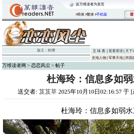
设万维读者为首页
首
简体
繁体
手机版
版主：
粉缨
五 味 斋
茗香茶语
天下
史地人物
军事天地
跨国
万维读者网
>
恋恋风尘
> 帖子
杜海玲：信息多如弱
送交者:
芨芨草
2025年10月10日02:16:57 
杜海玲：信息多如弱水